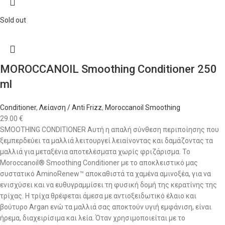
Sold out
MOROCCANOIL Smoothing Conditioner 250
ml
Conditioner
,
Λείανση / Anti Frizz
,
Moroccanoil Smoothing
29.00
€
SMOOTHING CONDITIONER Αυτή η απαλή σύνθεση περιποίησης που
ξεμπερδεύει τα μαλλιά λειτουργεί λειαίνοντας και δαμάζοντας τα
μαλλιά για μεταξένια αποτελέσματα χωρίς φριζάρισμα. To
Moroccanoil® Smoothing Conditioner με το αποκλειστικό μας
συστατικό AminoRenew™ αποκαθιστά τα χαμένα αμινοξέα, για να
ενισχύσει και να ευθυγραμμίσει τη φυσική δομή της κερατίνης της
τρίχας. Η τρίχα θρέφεται άμεσα με αντιοξειδωτικό έλαιο και
βούτυρο Argan ενώ τα μαλλιά σας αποκτούν υγιή εμφάνιση, είναι
ήρεμα, διαχειρίσιμα και λεία. Όταν χρησιμοποιείται με το