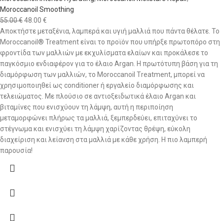
Moroccanoil Smoothing
55.00
€
48.00
€
Αποκτήστε μεταξένια, λαμπερά και υγιή μαλλιά που πάντα θέλατε. To
Moroccanoil® Treatment είναι το προϊόν που υπήρξε πρωτοπόρο στη
φροντίδα των μαλλιών με εκχυλίσματα ελαίων και προκάλεσε το
παγκόσμιο ενδιαφέρον για το έλαιο Argan. Η πρωτότυπη βάση για τη
διαμόρφωση των μαλλιών, το Moroccanoil Τreatment, μπορεί να
χρησιμοποιηθεί ως conditioner ή εργαλείο διαμόρφωσης και
τελειώματος. Με πλούσιο σε αντιοξειδωτικά έλαιο Argan και
βιταμίνες που ενισχύουν τη λάμψη, αυτή η περιποίηση
μεταμορφώνει πλήρως τα μαλλιά, ξεμπερδεύει, επιταχύνει το
στέγνωμα και ενισχύει τη λάμψη χαρίζοντας θρέψη, εύκολη
διαχείριση και λείανση στα μαλλιά με κάθε χρήση. Η πιο λαμπερή
παρουσία!