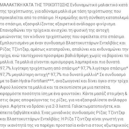
ΜΑΛΑΚΤΙΚΗ ΚΑΤΑ ΤΗΣ ΤΡΙΧΟΠΤΩΣΗΣ Ενδυναμωτικό μαλακτικό κατά
της τριχόπτωσης, για αδύναμα μαλλιά με τάση τριχόπτωσης που
προκαλείται από το σπάσιμο. Η κρεμώδης αυτή σύνθεση καταπολεμά
το σπάσιμο, εξασφαλίζοντας εξαιρετικά ανάλαφρο φινίρισμα.
Επανορθώνει την τρίχα και ενισχύει τη φυσική της αντοχή
μειώνοντας τον κίνδυνο τριχόπτωσης που οφείλεται στο σπάσιμο.
Εμπλουτισμένο με έναν συνδυασμό Βλαστοκυττάρων Εντελβάις και
Ρίζας Τζίντζερ, αμέσως καταπραΰνει, απαλύνει και ενδυναμώνει την
τρίχα, ενώ ταυτόχρονα προσφέρει βαθιά θρέψη χωρίς να βαραίνει τα
μαλλιά. Τα μαλλιά γίνονται ομοιόμορφα, λαμπερά και πιο δυνατά.
97,7% λιγότερη τριχόπτωση από σπάσιμο* 97,7% λιγότερο σπάσιμο*
97,7% μεγαλύτερη αντοχή* 97,7% πιο δυνατά μαλλιά* Σε συνδυασμό
με το Bain Hydra-Fortifiant***, αναζωογονεί και δίνει όγκο στην τρίχα
Αφού λούσετε τα μαλλιά και τα σκουπίσετε με μια πετσέτα,
εφαρμόστε ποσότητα ίση με ένα φουντούκι. Κάντε μασάζ στα μήκη &
στις άκρες αποφεύγοντας τις ρίζες, για να εξασφαλίσετε ανάλαφρο
όγκο. Αφήστε να δράσει για 2-3 λεπτά. Γαλακτωματοποιήστε, και
έπειτα ξεβγάλτε καλά. Ένας μοναδικός συνδυασμός Ρίζας Τζίντζερ
και Βλαστοκυττάρων Εντελβάις: Η Ρίζα Τζιντζερ είναι γνωστή για
την ικανότητά της να παρέχει προστασία ενάντια στους εξωτερικούς