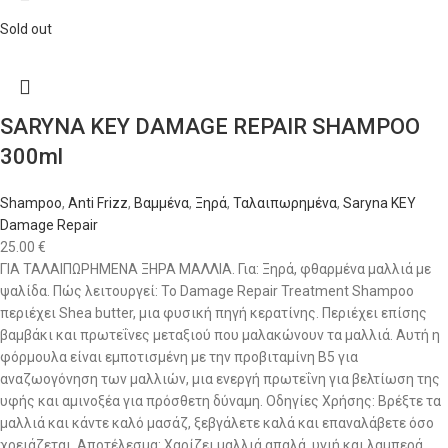
Sold out
SARYNA KEY DAMAGE REPAIR SHAMPOO
300ml
Shampoo
,
Anti Frizz
,
Βαμμένα
,
Ξηρά
,
Ταλαιπωρημένα
,
Saryna KEY
Damage Repair
25.00
€
ΓΙΑ ΤΑΛΑΙΠΩΡΗΜΕΝΑ ΞΗΡΑ ΜΑΛΛΙΑ. Για: Ξηρά, φθαρμένα μαλλιά με
ψαλίδα. Πώς λειτουργεί: Το Damage Repair Treatment Shampoo
περιέχει Shea butter, μια φυσική πηγή κερατίνης. Περιέχει επίσης
βαμβάκι και πρωτεΐνες μεταξιού που μαλακώνουν τα μαλλιά. Αυτή η
φόρμουλα είναι εμποτισμένη με την προβιταμίνη Β5 για
αναζωογόνηση των μαλλιών, μια ενεργή πρωτεΐνη για βελτίωση της
υφής και αμινοξέα για πρόσθετη δύναμη. Οδηγίες Χρήσης: Βρέξτε τα
μαλλιά και κάντε καλό μασάζ, ξεβγάλετε καλά και επαναλάβετε όσο
χρειάζεται. Αποτέλεσμα: Χαρίζει μαλλιά απαλά, υγιή και λαμπερά.