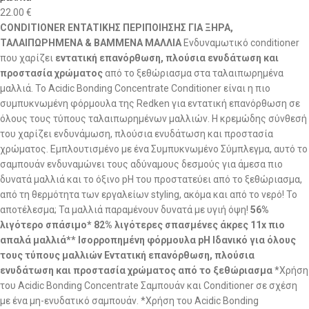
22.00
€
CONDITIONER ΕΝΤΑΤΙΚΗΣ ΠΕΡΙΠΟΙΗΣΗΣ ΓΙΑ ΞΗΡΑ,
ΤΑΛΑΙΠΩΡΗΜΕΝΑ & ΒΑΜΜΕΝΑ ΜΑΛΛΙΑ
Ενδυναμωτικό conditioner
που χαρίζει
εντατική επανόρθωση, πλούσια ενυδάτωση και
προστασία χρώματος
από το ξεθώριασμα στα ταλαιπωρημένα
μαλλιά. Το Acidic Bonding Concentrate Conditioner είναι η πιο
συμπυκνωμένη φόρμουλα της Redken για εντατική επανόρθωση σε
όλους τους τύπους ταλαιπωρημένων μαλλιών. Η κρεμώδης σύνθεσή
του χαρίζει ενδυνάμωση, πλούσια ενυδάτωση και προστασία
χρώματος. Εμπλουτισμένο με ένα Συμπυκνωμένο Σύμπλεγμα, αυτό το
σαμπουάν ενδυναμώνει τους αδύναμους δεσμούς για άμεσα πιο
δυνατά μαλλιά και το όξινο pH του προστατεύει από το ξεθώριασμα,
από τη θερμότητα των εργαλείων styling, ακόμα και από το νερό! Το
αποτέλεσμα; Τα μαλλιά παραμένουν δυνατά με υγιή όψη!
56%
λιγότερο σπάσιμο* 82% λιγότερες σπασμένες άκρες 11x πιο
απαλά μαλλιά** Ισορροπημένη φόρμουλα pH Ιδανικό για όλους
τους τύπους μαλλιών Εντατική επανόρθωση, πλούσια
ενυδάτωση και προστασία χρώματος από το ξεθώριασμα
*Χρήση
του Acidic Bonding Concentrate Σαμπουάν και Conditioner σε σχέση
με ένα μη-ενυδατικό σαμπουάν. *Χρήση του Acidic Bonding