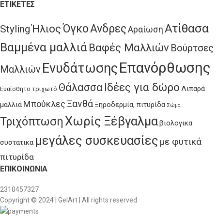
ΕΤΙΚΈΤΕΣ
Ατίθασα
Όγκο
Ανδρες
Ήλιος
Styling
Αραίωση
Βαμμένα μαλλιά
Βαφές Μαλλιών
Βούρτσες
Επανόρθωσης
Ενυδάτωσης
Μαλλιών
Ιδέες για δώρο
Θάλασσα
Λιπαρά
Ευαίσθητο τριχωτό
Ξανθά
Μπούκλες
μαλλιά
Ξηροδερμία, πιτυρίδα
Σώμα
Χωρίς Ξέβγαλμα
Τριχόπτωση
βιολογικα
μεγάλες συσκευασίες
με φυτικά
συστατικα
πιτυρίδα
ΕΠΙΚΟΙΝΩΝΊΑ
2310457327
Copyright © 2024 | GelArt | All rights reserved.