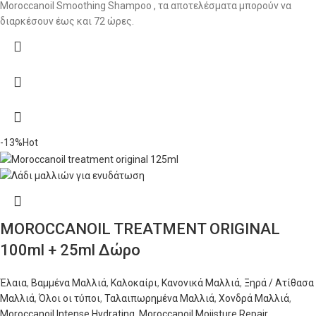
Moroccanoil Smoothing Shampoo , τα αποτελέσματα μπορούν να
διαρκέσουν έως και 72 ώρες.
-13%
Hot
MOROCCANOIL TREATMENT ORIGINAL
100ml + 25ml Δώρο
Έλαια
,
Βαμμένα Μαλλιά
,
Καλοκαίρι
,
Κανονικά Μαλλιά
,
Ξηρά / Ατίθασα
Μαλλιά
,
Όλοι οι τύποι
,
Ταλαιπωρημένα Μαλλιά
,
Χονδρά Μαλλιά
,
Moroccanoil Intense Hydrating
,
Moroccanoil Moiisture Repair
,