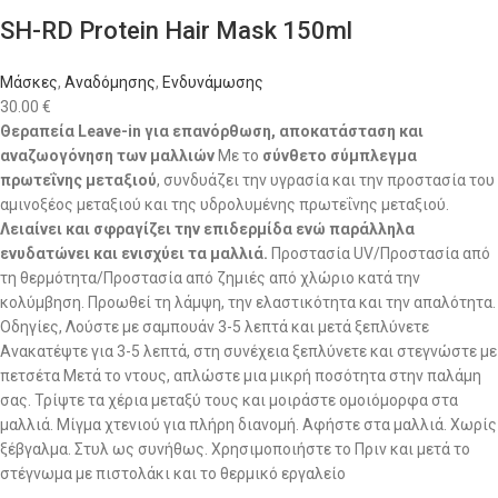
SH-RD Protein Hair Mask 150ml
Μάσκες
,
Αναδόμησης
,
Ενδυνάμωσης
30.00
€
Θεραπεία Leave-in για επανόρθωση, αποκατάσταση και
αναζωογόνηση των μαλλιών
Με το
σύνθετο σύμπλεγμα
πρωτεΐνης μεταξιού
, συνδυάζει την υγρασία και την προστασία του
αμινοξέος μεταξιού και της υδρολυμένης πρωτεΐνης μεταξιού.
Λειαίνει και σφραγίζει την επιδερμίδα ενώ παράλληλα
ενυδατώνει και ενισχύει τα μαλλιά.
Προστασία UV/Προστασία από
τη θερμότητα/Προστασία από ζημιές από χλώριο κατά την
κολύμβηση. Προωθεί τη λάμψη, την ελαστικότητα και την απαλότητα.
Οδηγίες, Λούστε με σαμπουάν 3-5 λεπτά και μετά ξεπλύνετε
Ανακατέψτε για 3-5 λεπτά, στη συνέχεια ξεπλύνετε και στεγνώστε με
πετσέτα Μετά το ντους, απλώστε μια μικρή ποσότητα στην παλάμη
σας. Τρίψτε τα χέρια μεταξύ τους και μοιράστε ομοιόμορφα στα
μαλλιά. Μίγμα χτενιού για πλήρη διανομή. Αφήστε στα μαλλιά. Χωρίς
ξέβγαλμα. Στυλ ως συνήθως. Χρησιμοποιήστε το Πριν και μετά το
στέγνωμα με πιστολάκι και το θερμικό εργαλείο