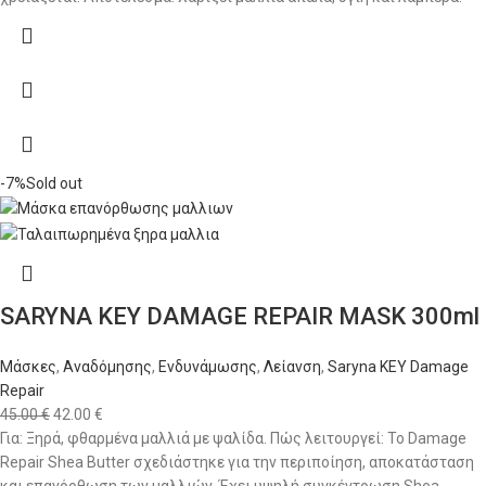
-7%
Sold out
SARYNA KEY DAMAGE REPAIR MASK 300ml
Μάσκες
,
Αναδόμησης
,
Ενδυνάμωσης
,
Λείανση
,
Saryna KEY Damage
Repair
45.00
€
42.00
€
Για: Ξηρά, φθαρμένα μαλλιά με ψαλίδα. Πώς λειτουργεί: Το Damage
Repair Shea Butter σχεδιάστηκε για την περιποίηση, αποκατάσταση
και επανόρθωση των μαλλιών. Έχει υψηλή συγκέντρωση Shea