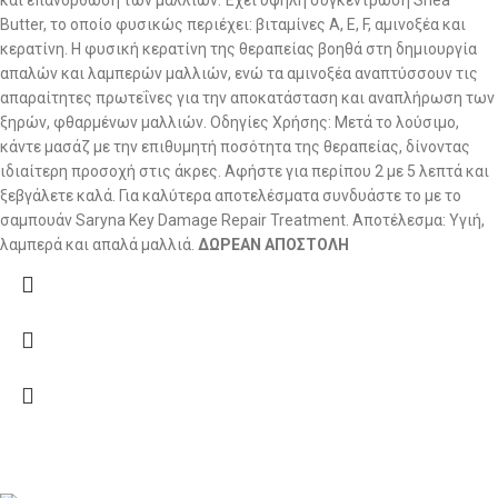
Butter, το οποίο φυσικώς περιέχει: βιταμίνες A, E, F, αμινοξέα και
κερατίνη. Η φυσική κερατίνη της θεραπείας βοηθά στη δημιουργία
απαλών και λαμπερών μαλλιών, ενώ τα αμινοξέα αναπτύσσουν τις
απαραίτητες πρωτεΐνες για την αποκατάσταση και αναπλήρωση των
ξηρών, φθαρμένων μαλλιών. Οδηγίες Χρήσης: Μετά το λούσιμο,
κάντε μασάζ με την επιθυμητή ποσότητα της θεραπείας, δίνοντας
ιδιαίτερη προσοχή στις άκρες. Αφήστε για περίπου 2 με 5 λεπτά και
ξεβγάλετε καλά. Για καλύτερα αποτελέσματα συνδυάστε το με το
σαμπουάν Saryna Key Damage Repair Treatment. Αποτέλεσμα: Υγιή,
λαμπερά και απαλά μαλλιά.
ΔΩΡΕΑΝ ΑΠΟΣΤΟΛΗ