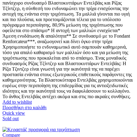
πανίσχυρο συνδυασμό Βλαστοκυττάρων Εντελβάις και Ρίζας
Τζίντζερ, η σύνθεσή του ενδυναμώνει την τρίχα ενισχύοντας την
αντοχή της ενάντια στην τριχόπτωση. Τα μαλλιά γίνονται πιο υγιή
και πιο πλούσια, και προετοιμάζονται τέλεια για το υπόλοιπο
πρόγραμμα περιποίησης. 80,9% μείωση της τριχόπτωσης που
οφείλεται στο σπάσιμο* Η αντοχή των μαλλιών ενισχύεται*
Άμεση ενυδάτωση & απαλότητα** Σε συνδυασμό με το Fondant
Renforcateur***, αναζωογονεί και δίνει όγκο στην τρίχα
Χρησιμοποιήστε το ενδυναμωτικό αυτό σαμπουάν καθημερινά,
τόσο για απαλό καθαρισμό των μαλλιών όσο και για μείωση της
τριχότπωσης που προκαλείται από το σπάσιμο. Ένας μοναδικός
συνδυασμός Ρίζας Τζίντζερ και Βλαστοκυττάρων Εντελβάις: Η
Ρίζα Τζιντζερ είναι γνωστή για την ικανότητά της να παρέχει
προστασία ενάντια στους εξωτερικούς επιθετικούς παράγοντες της
καθημερινότητας. Τα Βλαστοκύτταρα Εντελβάις χρησιμοποιούνται
ευρέως στην περιποίηση της επιδερμίδας για τις αντιοξειδωτικές
ιδιότητες και την ικανότητά τους να διαφυλάσσουν το κολλαγόνο.
Το άνθος Εντελβάις αντέχει ακόμα και στις πιο ακραίες συνθήκες.
Add to wishlist
Προσθήκη στο καλάθι
Quick view
Sold out
Compare