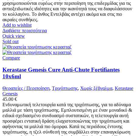
χρησιμοποιούνται ευρέως στην περιποίηση της επιδερμίδας για τις
αντιοξειδωτικές ιδιότητες και την ικανότητά τους να διαφυλάσσουν
το κολλαγόνο. Το άνθος Εντελβάις αντέχει ακόμα και στις πιο
ακραίες συνθήκες.
Add to wishlist
Διαβάστε περισσότερα
Quick view
Sold out
Compare
Kerastase Genesis Cure Anti-Chute Fortifiantes
10x6ml
Θεραπείες / Περιποίηση
,
Τριχόπτωσης
,
Χωρίς ξέβγαλμα
,
Kerastase
Genesis
45.00
€
Ενδυναμωτική τελετουργία κατά της τριχόπτωσης, για τα αδύναμα
μαλλιά με τάση τριχόπτωσης. Εμπλουτισμένη με έναν μοναδικό &
ειδικά σχεδιασμένο συνδυασμό συστατικών, η τελετουργία αυτή
προσφέρει εντατική δράση ελαχιστοποιώντας την τριχόπτωση και
αφήνοντας τα μαλλιά πιο όμορφα. Κατά τις περιόδους έντονης
τριχόπτωσης, η τζελ σύνθεσή της συμβάλλει στην επαναγκύρωση