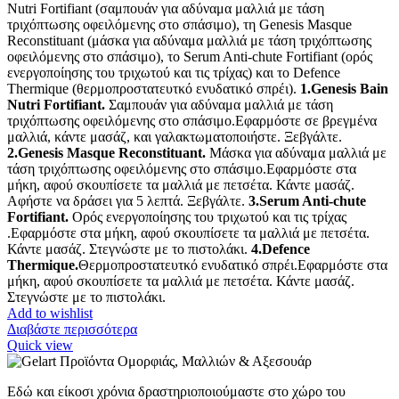
Nutri Fortifiant (σαμπουάν για αδύναμα μαλλιά με τάση
τριχόπτωσης οφειλόμενης στο σπάσιμο), τη Genesis Masque
Reconstituant (μάσκα για αδύναμα μαλλιά με τάση τριχόπτωσης
οφειλόμενης στο σπάσιμο), το Serum Anti-chute Fortifiant (ορός
ενεργοποίησης του τριχωτού και τις τρίχας) και το Defence
Thermique (θερμοπροστατευτκό ενυδατικό σπρέι).
1.Genesis Bain
Nutri Fortifiant.
Σαμπουάν για αδύναμα μαλλιά με τάση
τριχόπτωσης οφειλόμενης στο σπάσιμο.Εφαρμόστε σε βρεγμένα
μαλλιά, κάντε μασάζ, και γαλακτωματοποιήστε. Ξεβγάλτε.
2.Genesis Masque Reconstituant.
Μάσκα για αδύναμα μαλλιά με
τάση τριχόπτωσης οφειλόμενης στο σπάσιμο.Εφαρμόστε στα
μήκη, αφού σκουπίσετε τα μαλλιά με πετσέτα. Κάντε μασάζ.
Αφήστε να δράσει για 5 λεπτά. Ξεβγάλτε.
3.Serum Anti-chute
Fortifiant.
Ορός ενεργοποίησης του τριχωτού και τις τρίχας
.Εφαρμόστε στα μήκη, αφού σκουπίσετε τα μαλλιά με πετσέτα.
Κάντε μασάζ. Στεγνώστε με το πιστολάκι.
4.Defence
Thermique.
Θερμοπροστατευτκό ενυδατικό σπρέι.Εφαρμόστε στα
μήκη, αφού σκουπίσετε τα μαλλιά με πετσέτα. Κάντε μασάζ.
Στεγνώστε με το πιστολάκι.
Add to wishlist
Διαβάστε περισσότερα
Quick view
Εδώ και είκοσι χρόνια δραστηριοποιούμαστε στο χώρο του