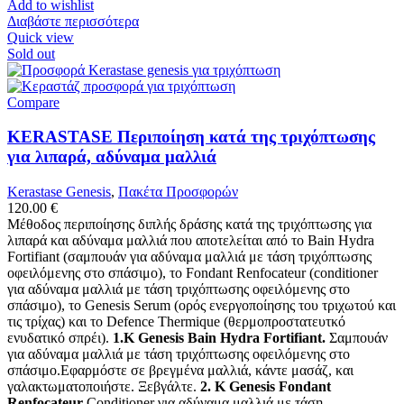
Add to wishlist
Διαβάστε περισσότερα
Quick view
Sold out
Compare
KERASTASE Περιποίηση κατά της τριχόπτωσης
για λιπαρά, αδύναμα μαλλιά
Kerastase Genesis
,
Πακέτα Προσφορών
120.00
€
Μέθοδος περιποίησης διπλής δράσης κατά της τριχόπτωσης για
λιπαρά και αδύναμα μαλλιά που αποτελείται από το Bain Hydra
Fortifiant (σαμπουάν για αδύναμα μαλλιά με τάση τριχόπτωσης
οφειλόμενης στο σπάσιμο), το Fondant Renfocateur (conditioner
για αδύναμα μαλλιά με τάση τριχόπτωσης οφειλόμενης στο
σπάσιμο), το Genesis Serum (oρός ενεργοποίησης του τριχωτού και
τις τρίχας) και το Defence Thermique (θερμοπροστατευτκό
ενυδατικό σπρέι).
1.K Genesis Bain Hydra Fortifiant.
Σαμπουάν
για αδύναμα μαλλιά με τάση τριχόπτωσης οφειλόμενης στο
σπάσιμο.Εφαρμόστε σε βρεγμένα μαλλιά, κάντε μασάζ, και
γαλακτωματοποιήστε. Ξεβγάλτε.
2. K Genesis Fondant
Renfocateur
.Conditioner για αδύναμα μαλλιά με τάση