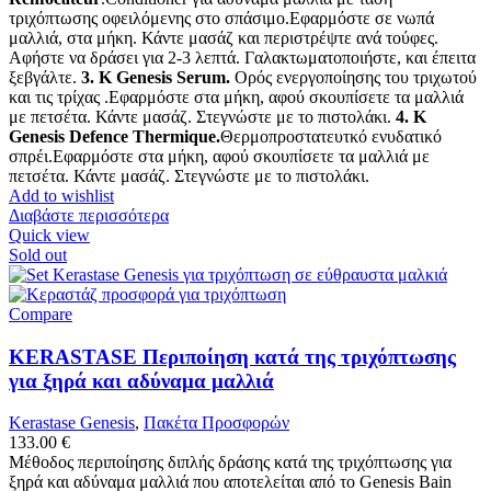
τριχόπτωσης οφειλόμενης στο σπάσιμο.Εφαρμόστε σε νωπά
μαλλιά, στα μήκη. Κάντε μασάζ και περιστρέψτε ανά τούφες.
Αφήστε να δράσει για 2-3 λεπτά. Γαλακτωματοποιήστε, και έπειτα
ξεβγάλτε.
3. K Genesis Serum.
Ορός ενεργοποίησης του τριχωτού
και τις τρίχας .Εφαρμόστε στα μήκη, αφού σκουπίσετε τα μαλλιά
με πετσέτα. Κάντε μασάζ. Στεγνώστε με το πιστολάκι.
4. K
Genesis Defence Thermique.
Θερμοπροστατευτκό ενυδατικό
σπρέι.Εφαρμόστε στα μήκη, αφού σκουπίσετε τα μαλλιά με
πετσέτα. Κάντε μασάζ. Στεγνώστε με το πιστολάκι.
Add to wishlist
Διαβάστε περισσότερα
Quick view
Sold out
Compare
KERASTASE Περιποίηση κατά της τριχόπτωσης
για ξηρά και αδύναμα μαλλιά
Kerastase Genesis
,
Πακέτα Προσφορών
133.00
€
Μέθοδος περιποίησης διπλής δράσης κατά της τριχόπτωσης για
ξηρά και αδύναμα μαλλιά που αποτελείται από το Genesis Bain