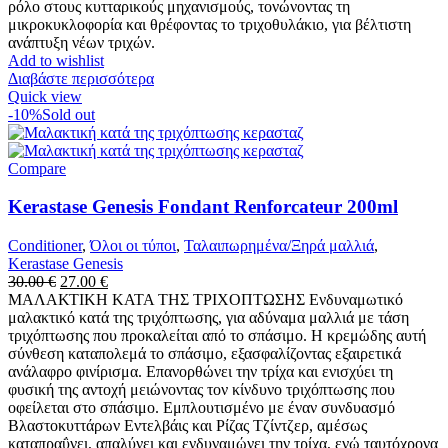
ρόλο στους κυτταρικούς μηχανισμούς, τονώνοντας τη
μικροκυκλοφορία και θρέφοντας το τριχοθυλάκιο, για βέλτιστη
ανάπτυξη νέων τριχών.
Add to wishlist
Διαβάστε περισσότερα
Quick view
-10%
Sold out
Compare
Kerastase Genesis Fondant Renforcateur 200ml
Conditioner
,
Όλοι οι τύποι
,
Ταλαιπωρημένα/Ξηρά μαλλιά
,
Kerastase Genesis
Original
Η
30.00
€
27.00
€
price
τρέχουσα
ΜΑΛΑΚΤΙΚΗ ΚΑΤΑ ΤΗΣ ΤΡΙΧΟΠΤΩΣΗΣ Ενδυναμωτικό
was:
τιμή
μαλακτικό κατά της τριχόπτωσης, για αδύναμα μαλλιά με τάση
30.00 €.
είναι:
τριχόπτωσης που προκαλείται από το σπάσιμο. Η κρεμώδης αυτή
27.00 €.
σύνθεση καταπολεμά το σπάσιμο, εξασφαλίζοντας εξαιρετικά
ανάλαφρο φινίρισμα. Επανορθώνει την τρίχα και ενισχύει τη
φυσική της αντοχή μειώνοντας τον κίνδυνο τριχόπτωσης που
οφείλεται στο σπάσιμο. Εμπλουτισμένο με έναν συνδυασμό
Βλαστοκυττάρων Εντελβάις και Ρίζας Τζίντζερ, αμέσως
καταπραΰνει, απαλύνει και ενδυναμώνει την τρίχα, ενώ ταυτόχρονα