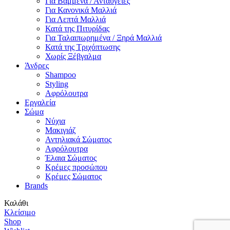
Για Βαμμένα / Ανταύγειες
Για Κανονικά Μαλλιά
Για Λεπτά Μαλλιά
Κατά της Πιτυρίδας
Για Ταλαιπωρημένα / Ξηρά Μαλλιά
Κατά της Τριχόπτωσης
Χωρίς Ξέβγαλμα
Άνδρες
Shampoo
Styling
Αφρόλουτρα
Εργαλεία
Σώμα
Νύχια
Μακιγιάζ
Αντηλιακά Σώματος
Αφρόλουτρα
Έλαια Σώματος
Κρέμες προσώπου
Κρέμες Σώματος
Brands
Καλάθι
Κλείσιμο
Shop