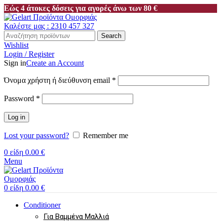
Εώς 4 άτοκες δόσεις για αγορές άνω των 80 €
Καλέστε μας : 2310 457 327
Search
Wishlist
Login / Register
Sign in
Create an Account
Απαιτείται
Όνομα χρήστη ή διεύθυνση email
*
Απαιτείται
Password
*
Log in
Lost your password?
Remember me
0
είδη
0.00
€
Menu
0
είδη
0.00
€
Conditioner
Για Βαμμένα Μαλλιά