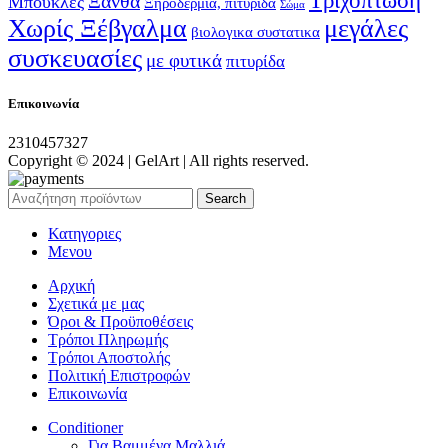
Τριχόπτωση
Ξανθά
Μπούκλες
Ξηροδερμία, πιτυρίδα
Σώμα
Χωρίς Ξέβγαλμα
μεγάλες
βιολογικα συστατικα
συσκευασίες
με φυτικά
πιτυρίδα
Επικοινωνία
2310457327
Copyright © 2024 | GelArt | All rights reserved.
Search
Κατηγοριες
Μενου
Αρχική
Σχετικά με μας
Όροι & Προϋποθέσεις
Τρόποι Πληρωμής
Τρόποι Αποστολής
Πολιτική Επιστροφών
Επικοινωνία
Conditioner
Για Βαμμένα Μαλλιά