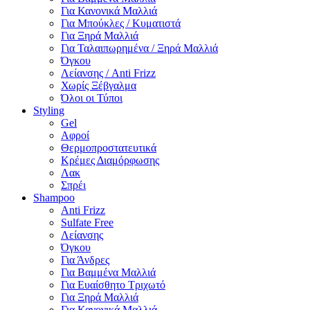
Για Κανονικά Μαλλιά
Για Μπούκλες / Κυματιστά
Για Ξηρά Μαλλιά
Για Ταλαιπωρημένα / Ξηρά Μαλλιά
Όγκου
Λείανσης / Anti Frizz
Χωρίς Ξέβγαλμα
Όλοι οι Τύποι
Styling
Gel
Αφροί
Θερμοπροστατευτικά
Κρέμες Διαμόρφωσης
Λακ
Σπρέι
Shampoo
Anti Frizz
Sulfate Free
Λείανσης
Όγκου
Για Άνδρες
Για Βαμμένα Μαλλιά
Για Ευαίσθητο Τριχωτό
Για Ξηρά Μαλλιά
Για Κανονικά Μαλλιά