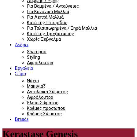
Λάμψης / Υφής
Για Βαμμένα / Ανταύγειες
Για Κανονικά Μαλλιά
Για Λεπτά Μαλλιά
Κατά της Πιτυρίδας
Για Ταλαιπωρημένα / Ξηρά Μαλλιά
Κατά της Τριχόπτωσης
Χωρίς Ξέβγαλμα
Άνδρες
Shampoo
Styling
Αφρόλουτρα
Εργαλεία
Σώμα
Νύχια
Μακιγιάζ
Αντηλιακά Σώματος
Αφρόλουτρα
Έλαια Σώματος
Κρέμες προσώπου
Κρέμες Σώματος
Brands
Kerastase Genesis