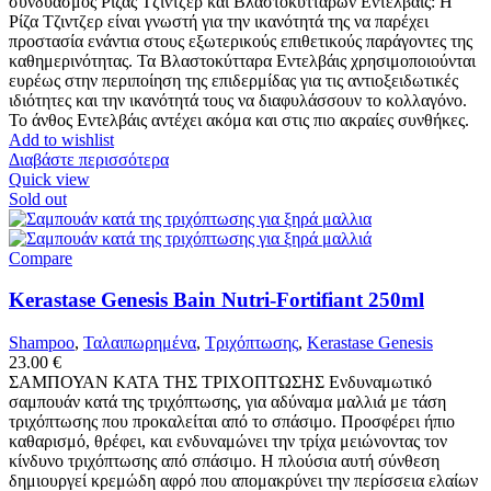
συνδυασμός Ρίζας Τζίντζερ και Βλαστοκυττάρων Εντελβάις: Η
Ρίζα Τζιντζερ είναι γνωστή για την ικανότητά της να παρέχει
προστασία ενάντια στους εξωτερικούς επιθετικούς παράγοντες της
καθημερινότητας. Τα Βλαστοκύτταρα Εντελβάις χρησιμοποιούνται
ευρέως στην περιποίηση της επιδερμίδας για τις αντιοξειδωτικές
ιδιότητες και την ικανότητά τους να διαφυλάσσουν το κολλαγόνο.
Το άνθος Εντελβάις αντέχει ακόμα και στις πιο ακραίες συνθήκες.
Add to wishlist
Διαβάστε περισσότερα
Quick view
Sold out
Compare
Kerastase Genesis Bain Nutri-Fortifiant 250ml
Shampoo
,
Ταλαιπωρημένα
,
Τριχόπτωσης
,
Kerastase Genesis
23.00
€
ΣΑΜΠΟΥΑΝ ΚΑΤΑ ΤΗΣ ΤΡΙΧΟΠΤΩΣΗΣ Ενδυναμωτικό
σαμπουάν κατά της τριχόπτωσης, για αδύναμα μαλλιά με τάση
τριχόπτωσης που προκαλείται από το σπάσιμο. Προσφέρει ήπιο
καθαρισμό, θρέφει, και ενδυναμώνει την τρίχα μειώνοντας τον
κίνδυνο τριχόπτωσης από σπάσιμο. Η πλούσια αυτή σύνθεση
δημιουργεί κρεμώδη αφρό που απομακρύνει την περίσσεια ελαίων