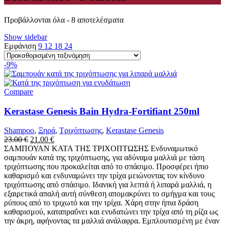
Προβάλλονται όλα - 8 αποτελέσματα
Show sidebar
Εμφάνιση
9
12
18
24
-9%
Compare
Kerastase Genesis Bain Hydra-Fortifiant 250ml
Shampoo
,
Ξηρά
,
Τριχόπτωσης
,
Kerastase Genesis
Original
Η
23.00
€
21.00
€
price
τρέχουσα
ΣΑΜΠΟΥΑΝ ΚΑΤΑ ΤΗΣ ΤΡΙΧΟΠΤΩΣΗΣ Ενδυναμωτικό
was:
τιμή
σαμπουάν κατά της τριχόπτωσης, για αδύναμα μαλλιά με τάση
23.00 €.
είναι:
τριχόπτωσης που προκαλείται από το σπάσιμο. Προσφέρει ήπιο
21.00 €.
καθαρισμό και ενδυναμώνει την τρίχα μειώνοντας τον κίνδυνο
τριχόπτωσης από σπάσιμο. Ιδανική για λεπτά ή λιπαρά μαλλιά, η
εξαιρετικά απαλή αυτή σύνθεση απομακρύνει το σμήγμα και τους
ρύπους από το τριχωτό και την τρίχα. Χάρη στην ήπια δράση
καθαρισμού, καταπραΰνει και ενυδατώνει την τρίχα από τη ρίζα ως
την άκρη, αφήνοντας τα μαλλιά ανάλαφρα. Εμπλουτισμένη με έναν