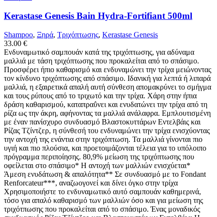
Kerastase Genesis Bain Hydra-Fortifiant 500ml
Shampoo
,
Ξηρά
,
Τριχόπτωσης
,
Kerastase Genesis
33.00
€
Ενδυναμωτικό σαμπουάν κατά της τριχόπτωσης, για αδύναμα
μαλλιά με τάση τριχόπτωσης που προκαλείται από το σπάσιμο.
Προσφέρει ήπιο καθαρισμό και ενδυναμώνει την τρίχα μειώνοντας
τον κίνδυνο τριχόπτωσης από σπάσιμο. Ιδανική για λεπτά ή λιπαρά
μαλλιά, η εξαιρετικά απαλή αυτή σύνθεση απομακρύνει το σμήγμα
και τους ρύπους από το τριχωτό και την τρίχα. Χάρη στην ήπια
δράση καθαρισμού, καταπραΰνει και ενυδατώνει την τρίχα από τη
ρίζα ως την άκρη, αφήνοντας τα μαλλιά ανάλαφρα. Εμπλουτισμένη
με έναν πανίσχυρο συνδυασμό Βλαστοκυττάρων Εντελβάις και
Ρίζας Τζίντζερ, η σύνθεσή του ενδυναμώνει την τρίχα ενισχύοντας
την αντοχή της ενάντια στην τριχόπτωση. Τα μαλλιά γίνονται πιο
υγιή και πιο πλούσια, και προετοιμάζονται τέλεια για το υπόλοιπο
πρόγραμμα περιποίησης. 80,9% μείωση της τριχόπτωσης που
οφείλεται στο σπάσιμο* Η αντοχή των μαλλιών ενισχύεται*
Άμεση ενυδάτωση & απαλότητα** Σε συνδυασμό με το Fondant
Renforcateur***, αναζωογονεί και δίνει όγκο στην τρίχα
Χρησιμοποιήστε το ενδυναμωτικό αυτό σαμπουάν καθημερινά,
τόσο για απαλό καθαρισμό των μαλλιών όσο και για μείωση της
τριχότπωσης που προκαλείται από το σπάσιμο. Ένας μοναδικός