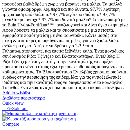
προσφέρει βαθιά θρέψη χωρίς να βαραίνει τα μαλλιά. Τα μαλλιά
γίνονται ομοιόμορφα, λαμπερά και πιο δυνατά. 97,7% λιγότερη
τριχόπτωση από σπάσιμο* 97,7% λιγότερο σπάσιμο* 97,7%
μεγαλύτερη αντοχή* 97,7% πιο δυνατά μαλλιά* Σε συνδυασμό με
το Bain Hydra-Fortifiant***, αναζωογονεί και δίνει όγκο στην τρίχα
Αφού λούσετε τα μαλλιά και τα σκουπίσετε με μια πετσέτα,
εφαρμόστε ποσότητα ίση με ένα φουντούκι. Κάντε μασάζ στα
μήκη & στις άκρες αποφεύγοντας τις ρίζες, για να εξασφαλίσετε
ανάλαφρο όγκο. Αφήστε να δράσει για 2-3 λεπτά.
Γαλακτωματοποιήστε, και έπειτα ξεβγάλτε καλά. Ένας μοναδικός
συνδυασμός Ρίζας Τζίντζερ και Βλαστοκυττάρων Εντελβάις: Η
Ρίζα Τζιντζερ είναι γνωστή για την ικανότητά της να παρέχει
προστασία ενάντια στους εξωτερικούς επιθετικούς παράγοντες της
καθημερινότητας. Τα Βλαστοκύτταρα Εντελβάις χρησιμοποιούνται
ευρέως στην περιποίηση της επιδερμίδας για τις αντιοξειδωτικές
ιδιότητες και την ικανότητά τους να διαφυλάσσουν το κολλαγόνο.
Το άνθος Εντελβάις αντέχει ακόμα και στις πιο ακραίες συνθήκες.
Add to wishlist
Διαβάστε περισσότερα
Quick view
-17%
Sold out
Compare