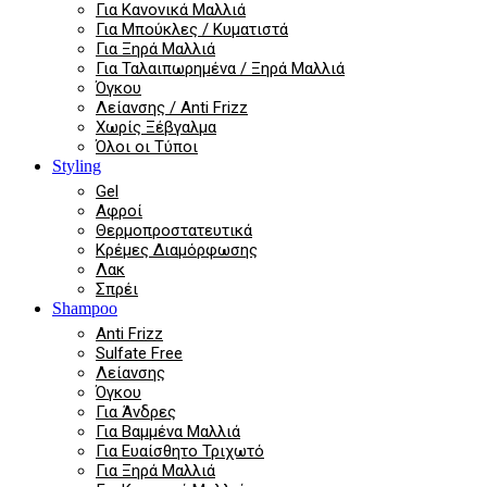
Για Κανονικά Μαλλιά
Για Μπούκλες / Κυματιστά
Για Ξηρά Μαλλιά
Για Ταλαιπωρημένα / Ξηρά Μαλλιά
Όγκου
Λείανσης / Anti Frizz
Χωρίς Ξέβγαλμα
Όλοι οι Τύποι
Styling
Gel
Αφροί
Θερμοπροστατευτικά
Κρέμες Διαμόρφωσης
Λακ
Σπρέι
Shampoo
Anti Frizz
Sulfate Free
Λείανσης
Όγκου
Για Άνδρες
Για Βαμμένα Μαλλιά
Για Ευαίσθητο Τριχωτό
Για Ξηρά Μαλλιά