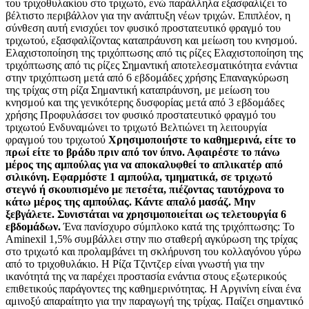
του τριχοθυλακίου στο τριχωτό, ενώ παράλληλα εξασφαλίζει το
βέλτιστο περιβάλλον για την ανάπτυξη νέων τριχών. Επιπλέον, η
σύνθεση αυτή ενισχύει τον φυσικό προστατευτικό φραγμό του
τριχωτού, εξασφαλίζοντας καταπράυνση και μείωση του κνησμού.
Ελαχιστοποίηση της τριχόπτωσης από τις ρίζες Ελαχιστοποίηση της
τριχόπτωσης από τις ρίζες Σημαντική αποτελεσματικότητα ενάντια
στην τριχόπτωση μετά από 6 εβδομάδες χρήσης Επαναγκύρωση
της τρίχας στη ρίζα Σημαντική καταπράυνση, με μείωση του
κνησμού και της γενικότερης δυσφορίας μετά από 3 εβδομάδες
χρήσης Προφυλάσσει τον φυσικό προστατευτικό φραγμό του
τριχωτού Ενδυναμώνει το τριχωτό Βελτιώνει τη λειτουργία
φραγμού του τριχωτού
Χρησιμοποιήστε το καθημερινά, είτε το
πρωί είτε το βράδυ πριν από τον ύπνο. Αφαιρέστε το πάνω
μέρος της αμπούλας για να αποκαλυφθεί το απλικατέρ από
σιλικόνη. Εφαρμόστε 1 αμπούλα, τμηματικά, σε τριχωτό
στεγνό ή σκουπισμένο με πετσέτα, πιέζοντας ταυτόχρονα το
κάτω μέρος της αμπούλας. Κάντε απαλό μασάζ. Μην
ξεβγάλετε. Συνιστάται να χρησιμοποιείται ως τελετουργία 6
εβδομάδων.
Ένα πανίσχυρο σύμπλοκο κατά της τριχόπτωσης: Το
Aminexil 1,5% συμβάλλει στην πιο σταθερή αγκύρωση της τρίχας
στο τριχωτό και προλαμβάνει τη σκλήρυνση του κολλαγόνου γύρω
από το τριχοθυλάκιο. Η Ρίζα Τζιντζερ είναι γνωστή για την
ικανότητά της να παρέχει προστασία ενάντια στους εξωτερικούς
επιθετικούς παράγοντες της καθημερινότητας. Η Αργινίνη είναι ένα
αμινοξύ απαραίτητο για την παραγωγή της τρίχας. Παίζει σημαντικό