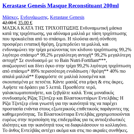
Kerastase Genesis Masque Reconstituant 200ml
Μάσκες
,
Ενδυνάμωσης
,
Kerastase Genesis
Original
Η
42.00
€
35.00
€
price
τρέχουσα
ΜΑΣΚΑ ΚΑΤΑ ΤΗΣ ΤΡΙΧΟΠΤΩΣΗΣ Ενδυναμωτική μάσκα
was:
τιμή
κατά της τριχόπτωσης, για αδύναμα μαλλιά με τάση τριχόπτωσης
42.00 €.
είναι:
που προκαλείται από το σπάσιμο. Η πλούσια αυτή σύνθεση
35.00 €.
προσφέρει εντατική θρέψη, ξεμπερδεύει τα μαλλιά, και
ενδυναμώνει την τρίχα μειώνοντας τον κίνδυνο τριχόπτωσης 99,2%
λιγότερο σπάσιμο* 99,2% μεγαλύτερη αντοχή* 99,2% μεγαλύτερη
αντοχή* Σε συνδυασμό με το Bain Nutri-Fortifiant***,
αναζωογονεί και δίνει όγκο στην τρίχα 99,2% λιγότερη τριχόπτωση
από σπάσιμο* 89% περισσότερη ενυδάτωση / θρέψη** 40% πιο
απαλά μαλλιά** Εφαρμόστε σε μαλλιά λουσμένα και
σκουπισμένα με πετσέτα. Κάντε μασάζ στα μήκη & στις άκρες.
Αφήστε να δράσει για 5 λεπτά. Προσθέστε νερό,
γαλακτωματοποιήστε, και ξεβγάλτε καλά. Ένας μοναδικός
συνδυασμός Ρίζας Τζίντζερ και Βλαστοκυττάρων Εντελβάις: Η
Ρίζα Τζιντζερ είναι γνωστή για την ικανότητά της να παρέχει
προστασία ενάντια στους εξωτερικούς επιθετικούς παράγοντες της
καθημερινότητας. Τα Βλαστοκύτταρα Εντελβάις χρησιμοποιούνται
ευρέως στην περιποίηση της επιδερμίδας για τις αντιοξειδωτικές
ιδιότητες και την ικανότητά τους να διαφυλάσσουν το κολλαγόνο.
Το άνθος Εντελβάις αντέχει ακόμα και στις πιο ακραίες συνθήκες.