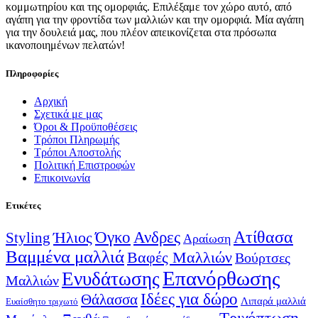
κομμωτηρίου και της ομορφιάς. Επιλέξαμε τον χώρο αυτό, από
αγάπη για την φροντίδα των μαλλιών και την ομορφιά. Μία αγάπη
για την δουλειά μας, που πλέον απεικονίζεται στα πρόσωπα
ικανοποιημένων πελατών!
Πληροφορίες
Αρχική
Σχετικά με μας
Όροι & Προϋποθέσεις
Τρόποι Πληρωμής
Τρόποι Αποστολής
Πολιτική Επιστροφών
Επικοινωνία
Ετικέτες
Ατίθασα
Όγκο
Ανδρες
Ήλιος
Styling
Αραίωση
Βαμμένα μαλλιά
Βαφές Μαλλιών
Βούρτσες
Επανόρθωσης
Ενυδάτωσης
Μαλλιών
Ιδέες για δώρο
Θάλασσα
Λιπαρά μαλλιά
Ευαίσθητο τριχωτό