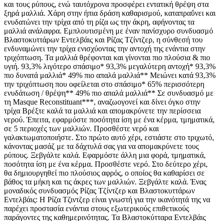
και τους ρύπους, ενώ ταυτόχρονα προσφέρει εντατική θρέψη στα
ξηρά μαλλιά. Χάρη στην ήπια δράση καθαρισμού, καταπραΰνει και
ενυδατώνει την τρίχα από τη ρίζα ως την άκρη, αφήνοντας τα
μαλλιά ανάλαφρα. Εμπλουτισμένη με έναν πανίσχυρο συνδυασμό
Βλαστοκυττάρων Εντελβάις και Ρίζας Τζίντζερ, η σύνθεσή του
ενδυναμώνει την τρίχα ενισχύοντας την αντοχή της ενάντια στην
τριχόπτωση. Τα μαλλιά θρέφονται και γίνονται πιο πλούσια & πιο
υγιή. 93,3% λιγότερο σπάσιμο* 93,3% μεγαλύτερη αντοχή* 93,3%
πιο δυνατά μαλλιά* 49% πιο απαλά μαλλιά** Μειώνει κατά 93,3%
την τριχόπτωση που οφείλεται στο σπάσιμο* 65% περισσότερη
ενυδάτωση / θρέψη** 49% πιο απαλά μαλλιά** Σε συνδυασμό με
τη Masque Reconstituant***, αναζωογονεί και δίνει όγκο στην
τρίχα Βρέξτε καλά τα μαλλιά και απομακρύνετε την περίσσεια
νερού. Έπειτα, εφαρμόστε ποσότητα ίση με ένα κέρμα, τμηματικά,
σε 5 περιοχές των μαλλιών. Προσθέστε νερό και
γαλακτωματοποιήστε. Στο πρώτο αυτό χέρι, εστιάστε στο τριχωτό,
κάνοντας μασάζ με τα δάχτυλά σας για να απομακρύνετε τους
ρύπους. Ξεβγάλτε καλά. Εφαρμόστε άλλη μια φορά, τμηματικά,
ποσότητα ίση με ένα κέρμα. Προσθέστε νερό. Στο δεύτερο χέρι,
θα δημιουργηθεί πιο πλούσιος αφρός, ο οποίος θα καθαρίσει σε
βάθος τα μήκη και τις άκρες των μαλλιών. Ξεβγάλτε καλά. Ένας
μοναδικός συνδυασμός Ρίζας Τζίντζερ και Βλαστοκυττάρων
Εντελβάις: Η Ρίζα Τζιντζερ είναι γνωστή για την ικανότητά της να
παρέχει προστασία ενάντια στους εξωτερικούς επιθετικούς
παράγοντες της καθημερινότητας. Τα Βλαστοκύτταρα Εντελβάις