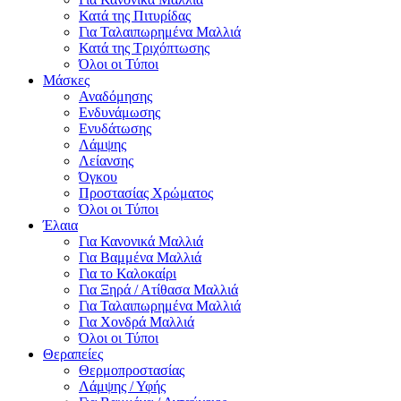
Κατά της Πιτυρίδας
Για Ταλαιπωρημένα Μαλλιά
Κατά της Τριχόπτωσης
Όλοι οι Τύποι
Μάσκες
Αναδόμησης
Ενδυνάμωσης
Ενυδάτωσης
Λάμψης
Λείανσης
Όγκου
Προστασίας Χρώματος
Όλοι οι Τύποι
Έλαια
Για Κανονικά Μαλλιά
Για Βαμμένα Μαλλιά
Για το Καλοκαίρι
Για Ξηρά / Ατίθασα Μαλλιά
Για Ταλαιπωρημένα Μαλλιά
Για Χονδρά Μαλλιά
Όλοι οι Τύποι
Θεραπείες
Θερμοπροστασίας
Λάμψης / Υφής