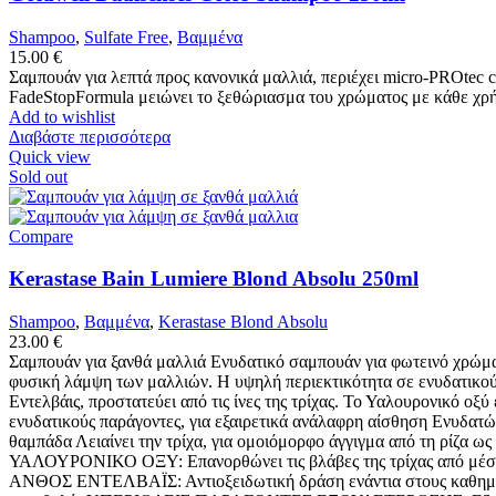
Shampoo
,
Sulfate Free
,
Βαμμένα
15.00
€
Σαμπουάν για λεπτά προς κανονικά μαλλιά, περιέχει micro-PROtec 
FadeStopFormula μειώνει το ξεθώριασμα του χρώματος με κάθε χρ
Add to wishlist
Διαβάστε περισσότερα
Quick view
Sold out
Compare
Kerastase Bain Lumiere Blond Absolu 250ml
Shampoo
,
Βαμμένα
,
Kerastase Blond Absolu
23.00
€
Σαμπουάν για ξανθά μαλλιά Ενυδατικό σαμπουάν για φωτεινό χρώμα 
φυσική λάμψη των μαλλιών. Η υψηλή περιεκτικότητα σε ενυδατικού
Εντελβάις, προστατεύει από τις ίνες της τρίχας. Το Υαλουρονικό οξ
ενυδατικούς παράγοντες, για εξαιρετικά ανάλαφρη αίσθηση Ενυδατών
θαμπάδα Λειαίνει την τρίχα, για ομοιόμορφο άγγιγμα από τη ρίζα 
ΥΑΛΟΥΡΟΝΙΚΟ ΟΞΥ: Eπανορθώνει τις βλάβες της τρίχας από μέσα π
ΑΝΘΟΣ ΕΝΤΕΛΒΑΪΣ: Αντιοξειδωτική δράση ενάντια στους καθημεριν