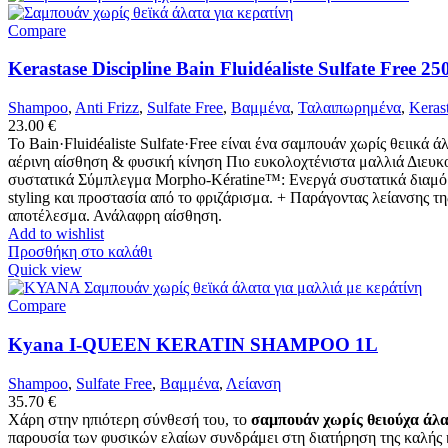
Compare
Kerastase Discipline Bain Fluidéaliste Sulfate Free 25
Shampoo
,
Anti Frizz
,
Sulfate Free
,
Βαμμένα
,
Ταλαιπωρημένα
,
Kerast
23.00
€
Το Bain·​Fluidéaliste Sulfate·​Free είναι ένα σαμπουάν χωρίς θειικ
αέρινη αίσθηση & φυσική κίνηση Πιο ευκολοχτένιστα μαλλιά Διευκο
συστατικά Σύμπλεγμα Morpho-Kératine™: Ενεργά συστατικά διαμόρφω
styling και προστασία από το φριζάρισμα. + Παράγοντας λείανσης τ
αποτέλεσμα. Ανάλαφρη αίσθηση.
Add to wishlist
Προσθήκη στο καλάθι
Quick view
Compare
Kyana I-QUEEN KERATIN SHAMPOO 1L
Shampoo
,
Sulfate Free
,
Βαμμένα
,
Λείανση
35.70
€
Χάρη στην ηπιότερη σύνθεσή του, το
σαμπουάν χωρίς θειούχα άλ
παρουσία των φυσικών ελαίων συνδράμει στη διατήρηση της καλής 