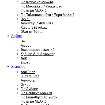
Για Κανονικά Μαλλιά
Για Μπούκλες / Κυματιστά
Για Ξηρά Μαλλιά
Για Ταλαιπωρημένα / Ξηρά Μαλλιά
Όγκου
Λείανσης / Anti Frizz
Χωρίς Ξέβγαλμα
Όλοι οι Τύποι
Styling
Gel
Αφροί
Θερμοπροστατευτικά
Κρέμες Διαμόρφωσης
Λακ
Σπρέι
Shampoo
Anti Frizz
Sulfate Free
Λείανσης
Όγκου
Για Άνδρες
Για Βαμμένα Μαλλιά
Για Ευαίσθητο Τριχωτό
Για Ξηρά Μαλλιά