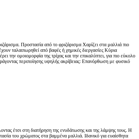
 φριζάρισμα. Προστασία από το φριζάρισμα Χαρίζει στα μαλλιά πιο
έχουν ταλαιπωρηθεί από βαφές ή χημικές διεργασίες Κύρια
 την ομοιομορφία της τρίχας και την επικαλύπτει, για πιο εύκολο
 Παράγοντας περιποίησης υψηλής ακρίβειας: Επανόρθωση με φυσικό
ντας έτσι στη διατήρηση της ενυδάτωσης και της λάμψης τους. Η
ασία του χρώματος στα βαμμένα μαλλιά. Ιδανικό για ευαίσθητα