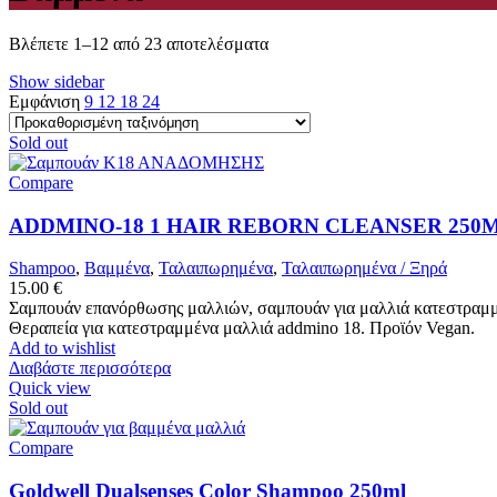
Βλέπετε 1–12 από 23 αποτελέσματα
Show sidebar
Εμφάνιση
9
12
18
24
Sold out
Compare
ADDMINO-18 1 HAIR REBORN CLEANSER 250
Shampoo
,
Βαμμένα
,
Ταλαιπωρημένα
,
Ταλαιπωρημένα / Ξηρά
15.00
€
Σαμπουάν επανόρθωσης μαλλιών, σαμπουάν για μαλλιά κατεστραμμέν
Θεραπεία για κατεστραμμένα μαλλιά addmino 18. Προϊόν Vegan.
Add to wishlist
Διαβάστε περισσότερα
Quick view
Sold out
Compare
Goldwell Dualsenses Color Shampoo 250ml