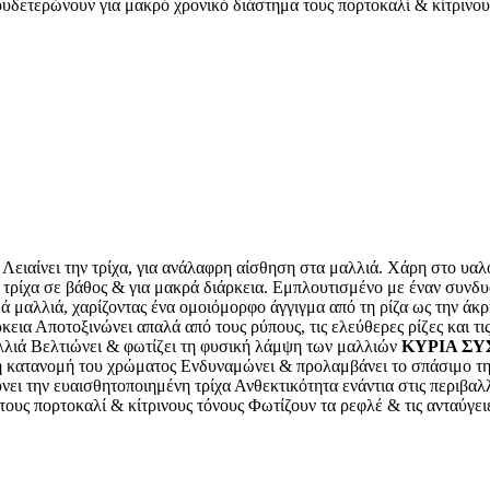
ουν για μακρό χρονικό διάστημα τους πορτοκαλί & κίτρινους τό
Λειαίνει την τρίχα, για ανάλαφρη αίσθηση στα μαλλιά. Χάρη στο υαλ
 τρίχα σε βάθος & για μακρά διάρκεια. Εμπλουτισμένο με έναν συνδ
νθά μαλλιά, χαρίζοντας ένα ομοιόμορφο άγγιγμα από τη ρίζα ως την άκ
εια Αποτοξινώνει απαλά από τους ρύπους, τις ελεύθερες ρίζες και τι
αλλιά Βελτιώνει & φωτίζει τη φυσική λάμψη των μαλλιών
ΚΥΡΙΑ ΣΥ
ορφη κατανομή του χρώματος Ενδυναμώνει & προλαμβάνει το σπάσιμο
ΰνει την ευαισθητοποιημένη τρίχα Ανθεκτικότητα ενάντια στις π
ς πορτοκαλί & κίτρινους τόνους Φωτίζουν τα ρεφλέ & τις ανταύγε