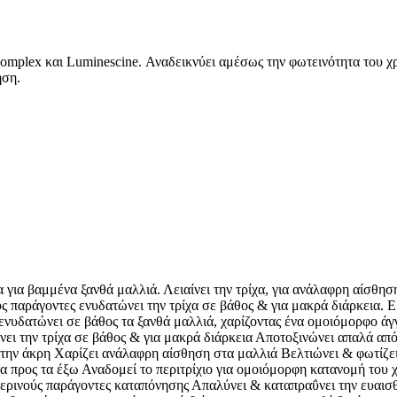
complex και Luminescine. Αναδεικνύει αμέσως την φωτεινότητα του χ
ήση.
για βαμμένα ξανθά μαλλιά. Λειαίνει την τρίχα, για ανάλαφρη αίσθησ
ς παράγοντες ενυδατώνει την τρίχα σε βάθος & για μακρά διάρκεια.
ύ ενυδατώνει σε βάθος τα ξανθά μαλλιά, χαρίζοντας ένα ομοιόμορφο άγ
ει την τρίχα σε βάθος & για μακρά διάρκεια Αποτοξινώνει απαλά από τ
ως την άκρη Χαρίζει ανάλαφρη αίσθηση στα μαλλιά Βελτιώνει & φωτίζ
ρος τα έξω Αναδομεί το περιτρίχιο για ομοιόμορφη κατανομή του 
ούς παράγοντες καταπόνησης Απαλύνει & καταπραΰνει την ευαισθητο