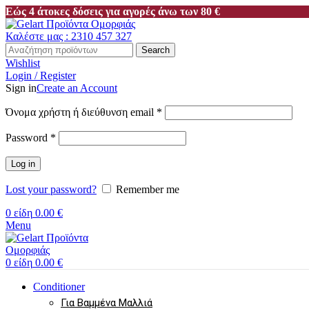
Εώς 4 άτοκες δόσεις για αγορές άνω των 80 €
Καλέστε μας : 2310 457 327
Search
Wishlist
Login / Register
Sign in
Create an Account
Απαιτείται
Όνομα χρήστη ή διεύθυνση email
*
Απαιτείται
Password
*
Log in
Lost your password?
Remember me
0
είδη
0.00
€
Menu
0
είδη
0.00
€
Conditioner
Για Βαμμένα Μαλλιά