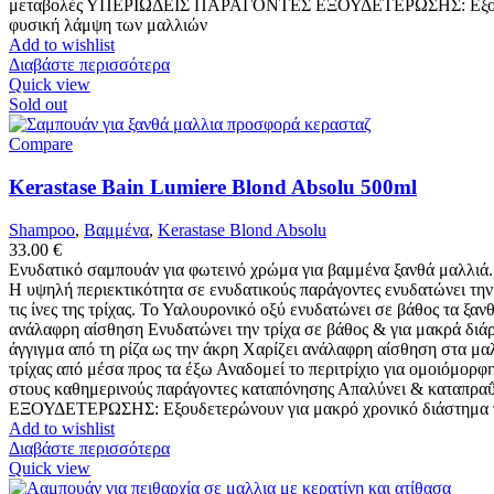
μεταβολές ΥΠΕΡΙΩΔΕΙΣ ΠΑΡΑΓΟΝΤΕΣ ΕΞΟΥΔΕΤΕΡΩΣΗΣ: Εξουδετερών
φυσική λάμψη των μαλλιών
Add to wishlist
Διαβάστε περισσότερα
Quick view
Sold out
Compare
Kerastase Bain Lumiere Blond Absolu 500ml
Shampoo
,
Βαμμένα
,
Kerastase Blond Absolu
33.00
€
Ενυδατικό σαμπουάν για φωτεινό χρώμα για βαμμένα ξανθά μαλλιά. 
Η υψηλή περιεκτικότητα σε ενυδατικούς παράγοντες ενυδατώνει την
τις ίνες της τρίχας. Το Υαλουρονικό οξύ ενυδατώνει σε βάθος τα ξα
ανάλαφρη αίσθηση Ενυδατώνει την τρίχα σε βάθος & για μακρά διάρκ
άγγιγμα από τη ρίζα ως την άκρη Χαρίζει ανάλαφρη αίσθηση στα μ
τρίχας από μέσα προς τα έξω Αναδομεί το περιτρίχιο για ομοιόμ
στους καθημερινούς παράγοντες καταπόνησης Απαλύνει & καταπρα
ΕΞΟΥΔΕΤΕΡΩΣΗΣ: Εξουδετερώνουν για μακρό χρονικό διάστημα του
Add to wishlist
Διαβάστε περισσότερα
Quick view