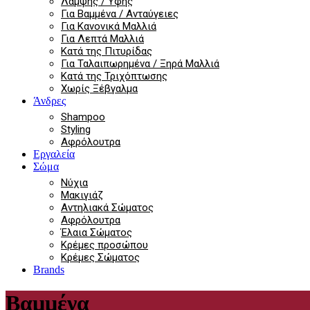
Λάμψης / Υφής
Για Βαμμένα / Ανταύγειες
Για Κανονικά Μαλλιά
Για Λεπτά Μαλλιά
Κατά της Πιτυρίδας
Για Ταλαιπωρημένα / Ξηρά Μαλλιά
Κατά της Τριχόπτωσης
Χωρίς Ξέβγαλμα
Άνδρες
Shampoo
Styling
Αφρόλουτρα
Εργαλεία
Σώμα
Νύχια
Μακιγιάζ
Αντηλιακά Σώματος
Αφρόλουτρα
Έλαια Σώματος
Κρέμες προσώπου
Κρέμες Σώματος
Brands
Βαμμένα