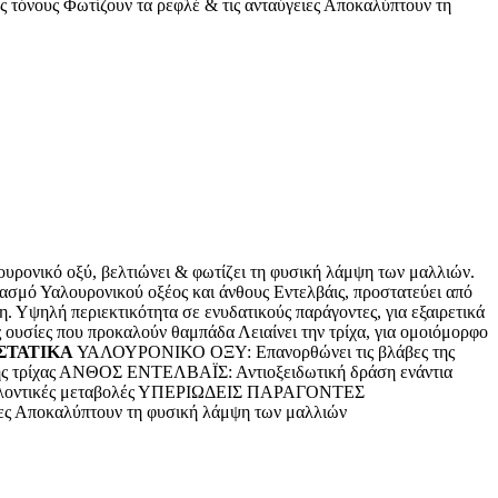
νους Φωτίζουν τα ρεφλέ & τις ανταύγειες Αποκαλύπτουν τη
ουρονικό οξύ, βελτιώνει & φωτίζει τη φυσική λάμψη των μαλλιών.
υασμό Υαλουρονικού οξέος και άνθους Εντελβάις, προστατεύει από
ρη. Υψηλή περιεκτικότητα σε ενυδατικούς παράγοντες, για εξαιρετικά
ς ουσίες που προκαλούν θαμπάδα Λειαίνει την τρίχα, για ομοιόμορφο
ΣΤΑΤΙΚΑ
ΥΑΛΟΥΡΟΝΙΚΟ ΟΞΥ: Eπανορθώνει τις βλάβες της
 της τρίχας ΑΝΘΟΣ ΕΝΤΕΛΒΑΪΣ: Αντιοξειδωτική δράση ενάντια
εριβαλλοντικές μεταβολές ΥΠΕΡΙΩΔΕΙΣ ΠΑΡΑΓΟΝΤΕΣ
ιες Αποκαλύπτουν τη φυσική λάμψη των μαλλιών