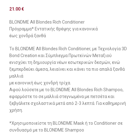
21.00
€
BLONDME All Blondes Rich Conditioner
Πρόγραμμα* Εντατικής θρέψης για κανονικά
έως χονδρά ξανθά
To BLONDME All Blondes Rich Conditioner, με Τεχνολογία 3D
Bond Creation και Σύμπλεγμα Πρωτεϊνών Μεταξιού
ενισχύει τη δημιουργία νέων εσωτερικών δεσμών, ενώ
ξεμπερδεύει άμεσα, λειαίνει και κάνει τα πιο απαλά ξανθά
μαλλιά
με κανονική έως χονδρή τρίχα.
Αφού λούσετε με το BLONDME All Blondes Rich Shampoo,
εφαρμόστε το σε μαλλιά στεγνωμένα με πετσέτα και
ξεβγάλετε σχολαστικά μετά από 2-3 λεπτά. Για καθημερινή
χρήση.
*Χρησιμοποιείστε τη BLONDME Mask ή το Conditioner σε
συνδυασμό με το BLONDME Shampoo