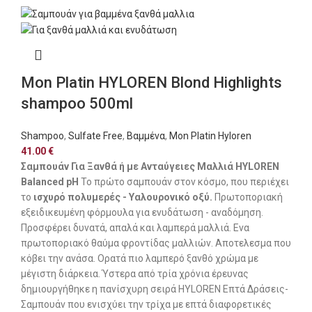
Mon Platin HYLOREN Blond Highlights
shampoo 500ml
Shampoo
,
Sulfate Free
,
Βαμμένα
,
Mon Platin Hyloren
41.00
€
Σαμπουάν Για Ξανθά ή με Ανταύγειες Μαλλιά HYLOREN
Balanced pH
Το πρώτο σαμπουάν στον κόσμο, που περιέχει
το
ισχυρό πολυμερές - Υαλουρονικό οξύ.
Πρωτοποριακή
εξειδικευμένη φόρμουλα για ενυδάτωση - αναδόμηση.
Προσφέρει δυνατά, απαλά και λαμπερά μαλλιά. Ενα
πρωτοποριακό θαύμα φροντίδας μαλλιών. Αποτελεσμα που
κόβει την ανάσα. Ορατά πιο λαμπερό ξανθό χρώμα με
μέγιστη διάρκεια. Ύστερα από τρία χρόνια έρευνας
δημιουργήθηκε η πανίσχυρη σειρά HYLOREN Επτά Δράσεις-
Σαμπουάν που ενισχύει την τρίχα με επτά διαφορετικές