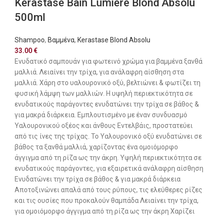
Kerastase Bain Lumiere Blond Absolu
500ml
Shampoo
,
Βαμμένα
,
Kerastase Blond Absolu
33.00
€
Ενυδατικό σαμπουάν για φωτεινό χρώμα για βαμμένα ξανθά
μαλλιά. Λειαίνει την τρίχα, για ανάλαφρη αίσθηση στα
μαλλιά. Χάρη στο υαλουρονικό οξύ, βελτιώνει & φωτίζει τη
φυσική λάμψη των μαλλιών. Η υψηλή περιεκτικότητα σε
ενυδατικούς παράγοντες ενυδατώνει την τρίχα σε βάθος &
για μακρά διάρκεια. Εμπλουτισμένο με έναν συνδυασμό
Υαλουρονικού οξέος και άνθους Εντελβάις, προστατεύει
από τις ίνες της τρίχας. Το Υαλουρονικό οξύ ενυδατώνει σε
βάθος τα ξανθά μαλλιά, χαρίζοντας ένα ομοιόμορφο
άγγιγμα από τη ρίζα ως την άκρη. Υψηλή περιεκτικότητα σε
ενυδατικούς παράγοντες, για εξαιρετικά ανάλαφρη αίσθηση
Ενυδατώνει την τρίχα σε βάθος & για μακρά διάρκεια
Αποτοξινώνει απαλά από τους ρύπους, τις ελεύθερες ρίζες
και τις ουσίες που προκαλούν θαμπάδα Λειαίνει την τρίχα,
για ομοιόμορφο άγγιγμα από τη ρίζα ως την άκρη Χαρίζει