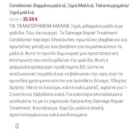
Conditioner
,
Βαμμένα μαλλιά
,
Ξηρά Μαλλιά
,
Ταλαιπωρημένα/
Ξηρά μαλλιά
25.50
€
30.00
€
ΓΙΑ ΤΑΛΑΙΠΩΡΗΜΕΝΑ ΜΑΛΛΙΑ Ξηρά, φθαρμένα μαλλιά με
ψαλίδα. Πώς λειτουργεί: Το Damage Repair Treatment
Conditioner περιέχει Shea butter, πρωτεΐνες βαμβακιού και
πρωτεΐνες μεταξιού που βοηθούν για να μαλακώσουν τα
μαλλιά. Αυτό το προϊόν δημιουργεί μια προστατευτική
επίστρωση που επιδιορθώνει την ψαλίδα. Αυτή η
φόρμουλα εμπεριέχει προβιταμίνη Β5, ώστε να
αναζωογονεί τα μαλλιά και να βελτιώνει την υφή, ενώ τα
αμινοξέα χρησιμοποιούνται για πρόσθετη δύναμη. Οδηγίες
Χρήσης: Μετά το λούσιμο, κάντε καλό μασάζ, αφήστε για 1-
2 λεπτά και ξεβγάλετε καλά. Για καλύτερα αποτελέσματα
συνδυάστε το με το σαμπουάν Saryna Key Damage Repair
Treatment. Αποτέλεσμα: Χαρίζει μαλλιά απαλά,
προστατευμένα και καλά ενυδατωμένα.