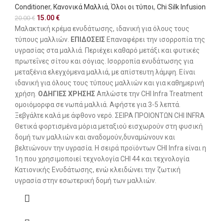
Conditioner
,
Κανονικά Μαλλιά
,
Όλοι οι τύποι
,
Chi Silk Infusion
15.00
€
20.00
€
Μαλακτική κρέμα ενυδάτωσης, ιδανική για όλους τους
τύπους μαλλιών.
ΕΠΙΔΟΣΕΙΣ
Επαναφέρει την ισορροπία της
υγρασίας στα μαλλιά. Περιέχει καθαρό μετάξι και φυτικές
πρωτεΐνες σίτου και σόγιας. Ισορροπία ενυδάτωσης για
μεταξένια ελεγχόμενα μαλλιά, με απίστευτη λάμψη. Είναι
ιδανική για όλους τους τύπους μαλλιών και για καθημερινή
χρήση.
ΟΔΗΓΙΕΣ ΧΡΗΣΗΣ
Απλώστε την CHI Infra Treatment
ομοιόμορφα σε νωπά μαλλιά. Αφήστε για 3-5 λεπτά.
Ξεβγάλτε καλά με άφθονο νερό. ΣΕΙΡΑ ΠΡΟΙΟΝΤΩΝ CHI INFRA
Θετικά φορτισμένα μόρια μεταξιού εισχωρούν στη φυσική
δομή των μαλλιών και αναδομούν,δυναμώνουν και
βελτιώνουν την υγρασία. Η σειρά προϊόντων CHI Infra είναι η
1η που χρησιμοποιεί τεχνολογία CHI 44 και τεχνολογία
Κατιονικής Ενυδάτωσης, ενώ κλειδώνει την ζωτική
υγρασία στην εσωτερική δομή των μαλλιών.