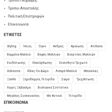
Τρόποι Πληρωμής
Τρόποι Αποστολής
Πολιτική Επιστροφών
Επικοινωνία
ΕΤΙΚΈΤΕΣ
Styling
Ήλιος
Όγκο
Ανδρες
Αραίωση
Ατίθασα
Βαμμένα Μαλλιά
Βαφές Μαλλιών
Βούρτσες Μαλλιών
Ενυδάτωσης
Επανόρθωσης
Ευαίσθητο Τριχωτό
Θάλασσα
Ιδέες Για Δώρο
Λιπαρά Μαλλιά
Μπούκλες
Ξανθά
Ξηροδερμία, Πιτυρίδα
Σώμα
Τριχόπτωση
Χωρίς Ξέβγαλμα
Βιολογικα Συστατικα
Μεγάλες Συσκευασίες
Με Φυτικά
Πιτυρίδα
ΕΠΙΚΟΙΝΩΝΊΑ