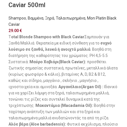
Caviar 500ml
Shampoo
,
Βαμμένα
,
Ξηρά
,
Ταλαιπωρημένα
,
Mon Platin Black
Caviar
29.00
€
T
otal Blonde Shampoo with Black Caviar
​ Σαμπουάν για
Ξανθά Μαλλιά. Θεραπεία με ειδική σύνθεση για το
συχνό
λούσιμο σε ξανθά, λευκά ή ανοιχτά μαλλιά
. Βοηθά στη
διατήρηση της καθαρότητας του χρώματος. PH 4,5-5.5
Συστατικά:
Μαύρο Χαβιάρι(Black Caviar):
προσθέτει
ζωτικής σημασίας συστατικά, πρωτεΐνες, μεταλλικά άλατα
(κυρίως φωσφόρο & κάλιο), βιταμίνες Α, D, Β2 & Β12,
καθώς και σίδηρο, μαγγάνιο , σελήνιο , μαγνήσιο ,
ιχνοστοιχεία και αμινοξέα.
Αργανέλαιο(Argan Oil) :
Ιδανικό
για να χαρίζει λάμψη στα ξηρά, ταλαιπωρημένα μαλλιά,
τονώνει τις ρίζες και συντελεί δυναμικά κατά της
τριχόπτωσης.
Μακαντάμια (Macadamia Oil):
Βοηθά στην
ταχύτερη ανάπτυξη των μαλλιών και στα ξηρά και
ταλαιπωρημένα μαλλιά ενυδατώνοντάς τα από τη ρίζα.
Αλόε βέρα (Aloe barbadensis):
Φυτικό εκχύλισμα, πλούσιο