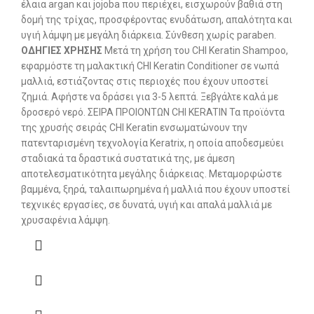
έλαια argan και jojoba που περιέχει, εισχωρούν βαθιά στη
δομή της τρίχας, προσφέροντας ενυδάτωση, απαλότητα και
υγιή λάμψη με μεγάλη διάρκεια. Σύνθεση χωρίς paraben.
ΟΔΗΓΙΕΣ ΧΡΗΣΗΣ
Μετά τη χρήση του CHI Keratin Shampoo,
εφαρμόστε τη μαλακτική CHI Keratin Conditioner σε νωπά
μαλλιά, εστιάζοντας στις περιοχές που έχουν υποστεί
ζημιά. Αφήστε να δράσει για 3-5 λεπτά. Ξεβγάλτε καλά με
δροσερό νερό. ΣΕΙΡΑ ΠΡΟΙΟΝΤΩΝ CHI KERATIN Τα προϊόντα
της χρυσής σειράς CHI Keratin ενσωματώνουν την
πατενταρισμένη τεχνολογία Keratrix, η οποία αποδεσμεύει
σταδιακά τα δραστικά συστατικά της, με άμεση
αποτελεσματικότητα μεγάλης διάρκειας. Μεταμορφώστε
βαμμένα, ξηρά, ταλαιπωρημένα ή μαλλιά που έχουν υποστεί
τεχνικές εργασίες, σε δυνατά, υγιή και απαλά μαλλιά με
χρυσαφένια λάμψη.