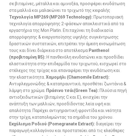
σε βιταμίνες, μέταλλα και αμινοξέα, προσφέρει ενυδάτωση
στα μαλλιά και μαλακώνει το τριχωτό της κεφαλής
Τεχνολογία MP269 (MP269 Technology):
Πρωτοποριακή
τεχνολογία απορρόφησης 2-φάσεων αποκλειστικά από τα
εργαστήρια της Mon Platin. Επιταχύνει τη διαδικασία
απορρόφησης & ενεργοποίησης υψηλής συγκέντρωσης
δραστικών συστατικών, επιτρέπει την άμεση ενσωμάτωση
τους και δίνει διάρκεια στο αποτέλεσμα
Panthenol
(προβιταμίνη Β5):
Η πανθενόλη ενυδατώνει και προσδίδει
ελαστικότητα στην επιδερμίδα του τριχωτού, εισχωρεί στο
στέλεχος της τρίχας και επαναφέρει την ενυδάτωση και
την ελαστικότητα.
Χαμομήλι (Chamomile Extract):
Αντιφλεγμονώδης & καταπραυντικό, προσθέτει ζωντάνια &
λάμψη στο χρώμα.
Πράσινο τσάι(Green Tea):
Πλούσια πηγή
αντιοξειδωτικών (βιταμίνης C και E), ενισχύει την
ανάπτυξη των μαλλιών, προσδίδοντας λεία υφή και
απαλότητα. Παρέχει αντιγηραντική φροντίδα και νεότητα
στην τρίχα, καταπολεμώντας τα σημάδια του χρόνου.
Εκχύλισμα Ροδιού (Pomegranate Extract):
διεγείρει την
παραγωγή κολλαγόνου και προστατεύει από τις ελεύθερες