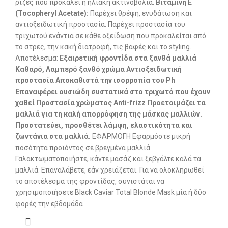
ρίζες που προκαλεί η ηλιακή ακτινοβολία.
Βιταμίνη Ε
(Tocopheryl Acetate):
Παρέχει θρέψη, ενυδάτωση και
αντιοξειδωτική προστασία. Παρέχει προστασία του
τριχωτού ενάντια σε κάθε οξείδωση που προκαλείται από
το στρες, την κακή διατροφή, τις βαφές και το styling. ​
Αποτέλεσμα:
Εξαιρετική φροντίδα στα ξανθά μαλλιά
Καθαρό, Λαμπερό ξανθό χρώμα Αντιοξειδωτική
προστασία Αποκαθιστά την ισορροπία του Ph
Επαναφέρει ουσιώδη συστατικά στο τριχωτό που έχουν
χαθεί Προστασία χρώματος Anti-frizz Προετοιμάζει τα
μαλλιά για τη καλή απορρόφηση της μάσκας μαλλιών.
Προστατεύει, προσθέτει λάμψη, ελαστικότητα και
ζωντάνια στα μαλλιά.
ΕΦΑΡΜΟΓΗ Εφαρμόστε μικρή
ποσότητα προϊόντος σε βρεγμένα μαλλιά.
Γαλακτωματοποιήστε, κάντε μασάζ και ξεβγάλτε καλά τα
μαλλιά. Επαναλάβετε, εάν χρειάζεται. Για να ολοκληρωθεί
το αποτέλεσμα της φροντίδας, συνιστάται να
χρησιμοποιήσετε Black Caviar Total Blonde Mask μία ή δύο
φορές την εβδομάδα