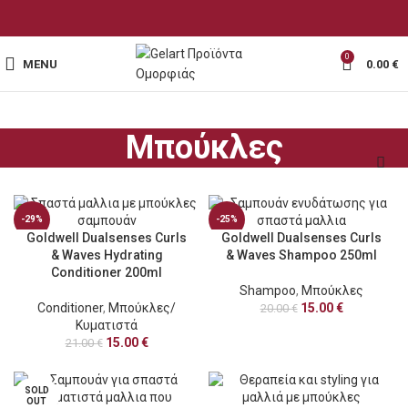
0
MENU
0.00
€
Μπούκλες
-29%
-25%
Goldwell Dualsenses Curls
Goldwell Dualsenses Curls
SOLD
SOLD
& Waves Hydrating
& Waves Shampoo 250ml
OUT
OUT
Conditioner 200ml
Shampoo
,
Μπούκλες
Conditioner
,
Μπούκλες/
15.00
€
20.00
€
Κυματιστά
15.00
€
21.00
€
SOLD
OUT