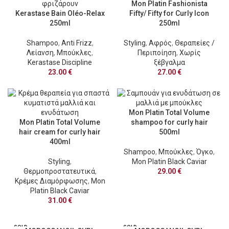
Mon Platin Fashionista
Kerastase Bain Oléo-Relax
Fifty/ Fifty for Curly Icon
250ml
250ml
Shampoo
,
Anti Frizz
,
Styling
,
Αφρός
,
Θεραπείες /
Λείανση
,
Μπούκλες
,
Περιποίηση
,
Χωρίς
Kerastase Discipline
ξέβγαλμα
23.00
€
27.00
€
Mon Platin Total Volume
Mon Platin Total Volume
shampoo for curly hair
hair cream for curly hair
500ml
400ml
Shampoo
,
Μπούκλες
,
Όγκο
,
Styling
,
Mon Platin Black Caviar
Θερμοπροστατευτικά
,
29.00
€
Κρέμες Διαμόρφωσης
,
Mon
Platin Black Caviar
31.00
€
SOLD
SOLD