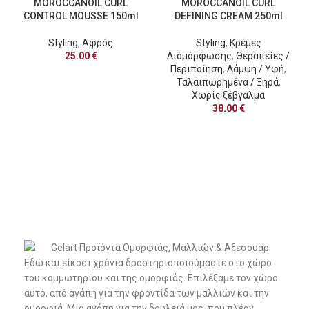
MOROCCANOIL CURL
MOROCCANOIL CURL
OUT
OUT
CONTROL MOUSSE 150ml
DEFINING CREAM 250ml
Styling
,
Αφρός
Styling
,
Κρέμες
25.00
€
Διαμόρφωσης
,
Θεραπείες /
Περιποίηση
,
Λάμψη / Υφή
,
Ταλαιπωρημένα / Ξηρά
,
Χωρίς ξέβγαλμα
38.00
€
Εδώ και είκοσι χρόνια δραστηριοποιούμαστε στο χώρο
του κομμωτηρίου και της ομορφιάς. Επιλέξαμε τον χώρο
αυτό, από αγάπη για την φροντίδα των μαλλιών και την
ομορφιά. Μία αγάπη για την δουλειά μας, που πλέον