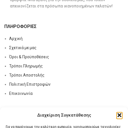
απεικονίζεται στα πρόσωπα ικανοποιημένων πελατών!
ΠΛΗΡΟΦΟΡΊΕΣ
Αρχική
Σχετικά με μας
Όροι & Προϋποθέσεις
Τρόποι Πληρωμής
Τρόποι Αποστολής
Πολιτική Επιστροφών
Επικοινωνία
ΕΤΙΚΈΤΕΣ
Διαχείριση Συγκατάθεσης
Για να παρέχουμε την καλύτερη εμπειρία, χρησιμοποιούμε τεχνολογίες
Styling
Ήλιος
Όγκο
Ανδρες
Αραίωση
Ατίθασα