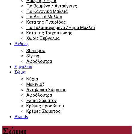
Λάμψης / Υφής
Για Βαμμένα / Ανταύγειες
Για Κανονικά Μαλλιά
Για Λεπτά Μαλλιά
Κατά της Πιτυρίδας
Για Ταλαιπωρημένα / Ξηρά Μαλλιά
Κατά της Τριχόπτωσης
Χωρίς Ξέβγαλμα
Άνδρες
Shampoo
Styling
Αφρόλουτρα
Εργαλεία
Σώμα
Νύχια
Μακιγιάζ
Αντηλιακά Σώματος
Αφρόλουτρα
Έλαια Σώματος
Κρέμες προσώπου
Κρέμες Σώματος
Brands
Σώμα