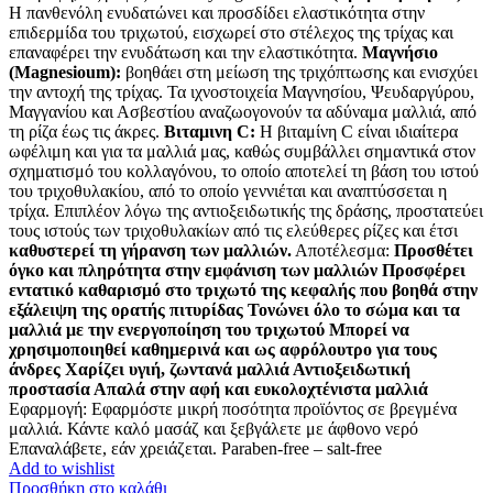
Η πανθενόλη ενυδατώνει και προσδίδει ελαστικότητα στην
επιδερμίδα του τριχωτού, εισχωρεί στο στέλεχος της τρίχας και
επαναφέρει την ενυδάτωση και την ελαστικότητα.
Μαγνήσιο
(Magnesioum):
βοηθάει στη μείωση της τριχόπτωσης και ενισχύει
την αντοχή της τρίχας. Τα ιχνοστοιχεία Μαγνησίου, Ψευδαργύρου,
Μαγγανίου και Ασβεστίου αναζωογονούν τα αδύναμα μαλλιά, από
τη ρίζα έως τις άκρες.
Βιταμινη C:
Η βιταμίνη C είναι ιδιαίτερα
ωφέλιμη και για τα μαλλιά μας, καθώς συμβάλλει σημαντικά στον
σχηματισμό του κολλαγόνου, το οποίο αποτελεί τη βάση του ιστού
του τριχοθυλακίου, από το οποίο γεννιέται και αναπτύσσεται η
τρίχα. Επιπλέον λόγω της αντιοξειδωτικής της δράσης, προστατεύει
τους ιστούς των τριχοθυλακίων από τις ελεύθερες ρίζες και έτσι
καθυστερεί τη γήρανση των μαλλιών.
Αποτέλεσμα:
Προσθέτει
όγκο και πληρότητα στην εμφάνιση των μαλλιών Προσφέρει
εντατικό καθαρισμό στο τριχωτό της κεφαλής που βοηθά στην
εξάλειψη της ορατής πιτυρίδας
Τονώνει όλο το σώμα και τα
μαλλιά με την ενεργοποίηση του τριχωτού Μπορεί να
χρησιμοποιηθεί καθημερινά και ως αφρόλουτρο για τους
άνδρες Χαρίζει υγιή, ζωντανά μαλλιά Αντιοξειδωτική
προστασία Απαλά στην αφή και ευκολοχτένιστα μαλλιά
Εφαρμογή: Εφαρμόστε μικρή ποσότητα προϊόντος σε βρεγμένα
μαλλιά. Κάντε καλό μασάζ και ξεβγάλετε με άφθονο νερό
Επαναλάβετε, εάν χρειάζεται. Paraben-free – salt-free
Add to wishlist
Προσθήκη στο καλάθι