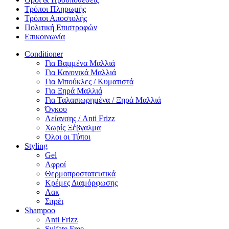
Τρόποι Πληρωμής
Τρόποι Αποστολής
Πολιτική Επιστροφών
Επικοινωνία
Conditioner
Για Βαμμένα Μαλλιά
Για Κανονικά Μαλλιά
Για Μπούκλες / Κυματιστά
Για Ξηρά Μαλλιά
Για Ταλαιπωρημένα / Ξηρά Μαλλιά
Όγκου
Λείανσης / Anti Frizz
Χωρίς Ξέβγαλμα
Όλοι οι Τύποι
Styling
Gel
Αφροί
Θερμοπροστατευτικά
Κρέμες Διαμόρφωσης
Λακ
Σπρέι
Shampoo
Anti Frizz
Sulfate Free