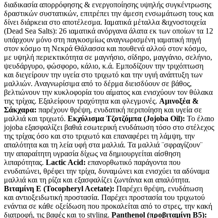
διαδικασία απορρόφησης & ενεργοποίησης υψηλής συγκέντρωσης
δραστικών συστατικών, επιτρέπει την άμεση ενσωμάτωση τους και
δίνει διάρκεια στο αποτέλεσμα. Ιαματικά μέταλλα &ιχνοστοιχεία
(Dead Sea Salts): 26 ιαματικά ανόργανα άλατα εκ των οποίων τα 12
υπάρχουν μόνο στη παγκοσμίως αναγνωρισμένη ιαματική πηγή
στον κόσμο τη Νεκρά Θάλασσα και πουθενά αλλού στον κόσμο,
με υψηλή περιεκτικότητα σε μαγνήσιο, σίδηρο, μαγγάνιο, σελήνιο,
ψευδάργυρο, φώσφορο, κάλιο, κ.ά. Εμποδίζουν την τριχόπτωση
και διεγείρουν την υγεία στο τριχωτό και την υγιή ανάπτυξη των
μαλλιών. Αναγνωρίσιμα από το δέρμα διεισδύουν σε βάθος,
βελτιώνουν την κυκλοφορία του αίματος και ενισχύουν τον θύλακα
της τρίχας. Εξαλείφουν τραχύτητα και φλεγμονές.
Αμινοξέα &
Σάκχαρα:
παρέχουν θρέψη, ενυδατική περιποίηση και υγεία σε
μαλλιά και τριχωτό.
Εκχύλισμα Τζοτζόμπα (Jojoba Oil):
Το έλαιο
jojoba εξασφαλίζει βαθιά εσωτερική ενυδάτωση τόσο στο στέλεχος
της τρίχας όσο και στο τριχωτό και επαναφέρει τη λάμψη, την
απαλότητα και τη λεία υφή στα μαλλιά. Τα μαλλιά ¨σφραγίζουν¨
την απαραίτητη υγρασία δίχως να δημιουργείται αίσθηση
λιπαρότητας.
Lactic Acid:
επανορθωτικό παράγοντα που
ενυδατώνει, θρέφει την τρίχα, δυναμώνει και ενισχύει τα αδύναμα
μαλλιά και τη ρίζα και εξασφαλίζει ζωντάνια και απαλότητα.
Βιταμίνη Ε (Tocopheryl Acetate):
Παρέχει θρέψη, ενυδάτωση
και αντιοξειδωτική προστασία. Παρέχει προστασία του τριχωτού
ενάντια σε κάθε οξείδωση που προκαλείται από το στρες, την κακή
διατροφή, τις βαφές και το styling.
Panthenol (προβιταμίνη Β5):