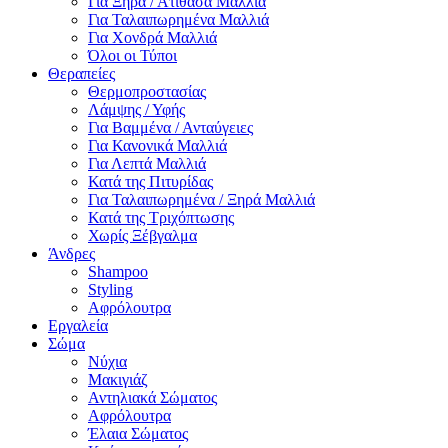
Για Ξηρά / Ατίθασα Μαλλιά
Για Ταλαιπωρημένα Μαλλιά
Για Χονδρά Μαλλιά
Όλοι οι Τύποι
Θεραπείες
Θερμοπροστασίας
Λάμψης / Υφής
Για Βαμμένα / Ανταύγειες
Για Κανονικά Μαλλιά
Για Λεπτά Μαλλιά
Κατά της Πιτυρίδας
Για Ταλαιπωρημένα / Ξηρά Μαλλιά
Κατά της Τριχόπτωσης
Χωρίς Ξέβγαλμα
Άνδρες
Shampoo
Styling
Αφρόλουτρα
Εργαλεία
Σώμα
Νύχια
Μακιγιάζ
Αντηλιακά Σώματος
Αφρόλουτρα
Έλαια Σώματος