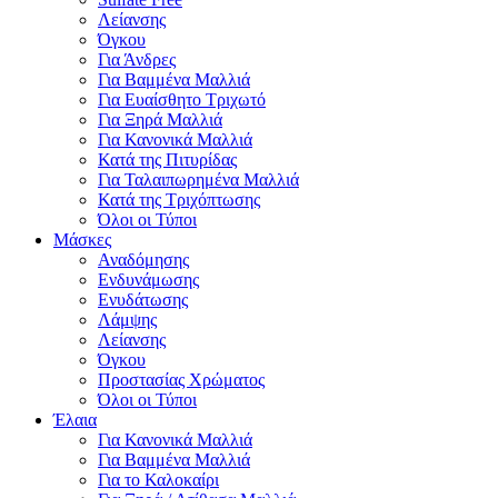
Λείανσης
Όγκου
Για Άνδρες
Για Βαμμένα Μαλλιά
Για Ευαίσθητο Τριχωτό
Για Ξηρά Μαλλιά
Για Κανονικά Μαλλιά
Κατά της Πιτυρίδας
Για Ταλαιπωρημένα Μαλλιά
Κατά της Τριχόπτωσης
Όλοι οι Τύποι
Μάσκες
Αναδόμησης
Ενδυνάμωσης
Ενυδάτωσης
Λάμψης
Λείανσης
Όγκου
Προστασίας Χρώματος
Όλοι οι Τύποι
Έλαια
Για Κανονικά Μαλλιά
Για Βαμμένα Μαλλιά
Για το Καλοκαίρι