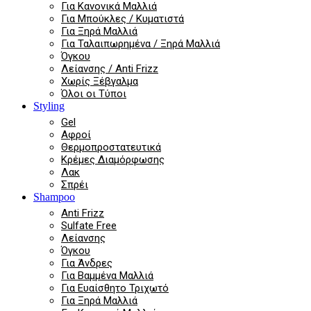
Για Κανονικά Μαλλιά
Για Μπούκλες / Κυματιστά
Για Ξηρά Μαλλιά
Για Ταλαιπωρημένα / Ξηρά Μαλλιά
Όγκου
Λείανσης / Anti Frizz
Χωρίς Ξέβγαλμα
Όλοι οι Τύποι
Styling
Gel
Αφροί
Θερμοπροστατευτικά
Κρέμες Διαμόρφωσης
Λακ
Σπρέι
Shampoo
Anti Frizz
Sulfate Free
Λείανσης
Όγκου
Για Άνδρες
Για Βαμμένα Μαλλιά
Για Ευαίσθητο Τριχωτό
Για Ξηρά Μαλλιά