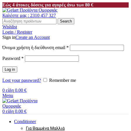
Εώς 4 άτοκες δόσεις για αγορές άνω των 80 €
Καλέστε μας : 2310 457 327
Search
Wishlist
Login / Register
Sign in
Create an Account
Όνομα χρήστη ή διεύθυνση email
*
Password
*
Log in
Lost your password?
Remember me
0
είδη
0.00
€
Menu
0
είδη
0.00
€
Conditioner
Για Βαμμένα Μαλλιά