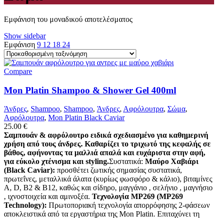
Εμφάνιση του μοναδικού αποτελέσματος
Show sidebar
Εμφάνιση
9
12
18
24
Compare
Mon Platin Shampoo & Shower Gel 400ml
Άνδρες
,
Shampoo
,
Shampoo
,
Άνδρες
,
Αφρόλουτρα
,
Σώμα
,
Αφρόλουτρα
,
Mon Platin Black Caviar
25.00
€
Σαμπουάν & αφρόλουτρο ειδικά σχεδιασμένο για καθημερινή
χρήση από τους άνδρες. Καθαρίζει το τριχωτό της κεφαλής σε
βάθος, αφήνοντας τα μαλλιά απαλά και ευχάριστα στην αφή,
για εύκολο χτένισμα και styling. ​
Συστατικά:
Μαύρο Χαβιάρι
(Black Caviar):
προσθέτει ζωτικής σημασίας συστατικά,
πρωτεΐνες, μεταλλικά άλατα (κυρίως φωσφόρο & κάλιο), βιταμίνες
Α, D, Β2 & Β12, καθώς και σίδηρο, μαγγάνιο , σελήνιο , μαγνήσιο
, ιχνοστοιχεία και αμινοξέα.
Τεχνολογία MP269 (MP269
Technology):
Πρωτοποριακή τεχνολογία απορρόφησης 2-φάσεων
αποκλειστικά από τα εργαστήρια της Mon Platin. Επιταχύνει τη