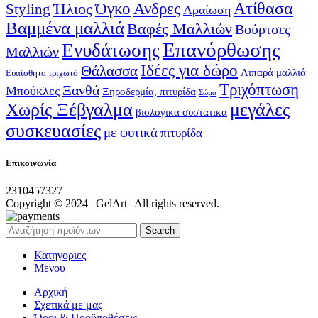
Ατίθασα
Όγκο
Ανδρες
Ήλιος
Styling
Αραίωση
Βαμμένα μαλλιά
Βαφές Μαλλιών
Βούρτσες
Επανόρθωσης
Ενυδάτωσης
Μαλλιών
Ιδέες για δώρο
Θάλασσα
Λιπαρά μαλλιά
Ευαίσθητο τριχωτό
Τριχόπτωση
Ξανθά
Μπούκλες
Ξηροδερμία, πιτυρίδα
Σώμα
Χωρίς Ξέβγαλμα
μεγάλες
βιολογικα συστατικα
συσκευασίες
με φυτικά
πιτυρίδα
Επικοινωνία
2310457327
Copyright © 2024 | GelArt | All rights reserved.
Search
Κατηγοριες
Μενου
Αρχική
Σχετικά με μας
Όροι & Προϋποθέσεις