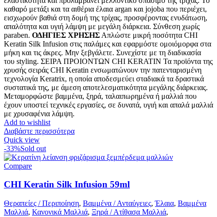
ελαστικότητα και προλαμβάνει μελλοντικό σπάσιμο της τρίχας. Το
καθαρό μετάξι και τα αιθέρια έλαια argan και jojoba που περιέχει,
εισχωρούν βαθιά στη δομή της τρίχας, προσφέροντας ενυδάτωση,
απαλότητα και υγιή λάμψη με μεγάλη διάρκεια. Σύνθεση χωρίς
paraben.
ΟΔΗΓΙΕΣ ΧΡΗΣΗΣ
Απλώστε μικρή ποσότητα CHI
Keratin Silk Infusion στις παλάμες και εφαρμόστε ομοιόμορφα στα
μήκη και τις άκρες. Μην ξεβγάλετε. Συνεχίστε με τη διαδικασία
του styling. ΣΕΙΡΑ ΠΡΟΙΟΝΤΩΝ CHI KERATIN Τα προϊόντα της
χρυσής σειράς CHI Keratin ενσωματώνουν την πατενταρισμένη
τεχνολογία Keratrix, η οποία αποδεσμεύει σταδιακά τα δραστικά
συστατικά της, με άμεση αποτελεσματικότητα μεγάλης διάρκειας.
Μεταμορφώστε βαμμένα, ξηρά, ταλαιπωρημένα ή μαλλιά που
έχουν υποστεί τεχνικές εργασίες, σε δυνατά, υγιή και απαλά μαλλιά
με χρυσαφένια λάμψη.
Add to wishlist
Διαβάστε περισσότερα
Quick view
-33%
Sold out
Compare
CHI Keratin Silk Infusion 59ml
Θεραπείες / Περιποίηση
,
Βαμμένα / Ανταύγειες
,
Έλαια
,
Βαμμένα
Μαλλιά
,
Κανονικά Μαλλιά
,
Ξηρά / Ατίθασα Μαλλιά
,