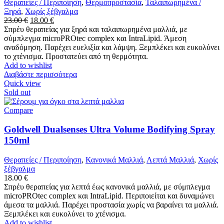
Θεραπείες / Περιποίηση
,
Θερμοπροστασία
,
Ταλαιπωρημένα /
Ξηρά
,
Χωρίς ξέβγαλμα
Original
Η
23.00
€
18.00
€
price
τρέχουσα
Σπρέυ θεραπείας για ξηρά και ταλαιπωρημένα μαλλιά, με
was:
τιμή
σύμπλεγμα microPROtec complex και IntraLipid. Άμεση
23.00 €.
είναι:
αναδόμηση. Παρέχει ευελιξία και λάμψη. Ξεμπλέκει και ευκολύνει
18.00 €.
το χτένισμα. Προστατεύει από τη θερμότητα.
Add to wishlist
Διαβάστε περισσότερα
Quick view
Sold out
Compare
Goldwell Dualsenses Ultra Volume Bodifying Spray
150ml
Θεραπείες / Περιποίηση
,
Κανονικά Μαλλιά
,
Λεπτά Μαλλιά
,
Χωρίς
ξέβγαλμα
18.00
€
Σπρέυ θεραπείας για λεπτά έως κανονικά μαλλιά, με σύμπλεγμα
microPROtec complex και IntraLipid. Περιποιείται και δυναμώνει
άμεσα τα μαλλιά. Παρέχει προστασία χωρίς να βαραίνει τα μαλλιά.
Ξεμπλέκει και ευκολύνει το χτένισμα.
Add to wishlist