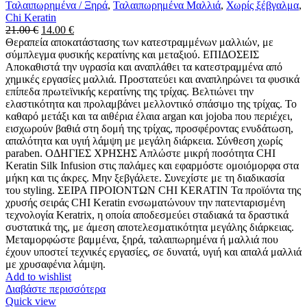
Ταλαιπωρημένα / Ξηρά
,
Ταλαιπωρημένα Μαλλιά
,
Χωρίς ξέβγαλμα
,
Chi Keratin
Original
Η
21.00
€
14.00
€
price
τρέχουσα
Θεραπεία αποκατάστασης των κατεστραμμένων μαλλιών, με
was:
τιμή
σύμπλεγμα φυσικής κερατίνης και μεταξιού. ΕΠΙΔΟΣΕΙΣ
21.00 €.
είναι:
Αποκαθιστά την υγρασία και αναπλάθει τα κατεστραμμένα από
14.00 €.
χημικές εργασίες μαλλιά. Προστατεύει και αναπληρώνει τα φυσικά
επίπεδα πρωτεϊνικής κερατίνης της τρίχας. Βελτιώνει την
ελαστικότητα και προλαμβάνει μελλοντικό σπάσιμο της τρίχας. Το
καθαρό μετάξι και τα αιθέρια έλαια argan και jojoba που περιέχει,
εισχωρούν βαθιά στη δομή της τρίχας, προσφέροντας ενυδάτωση,
απαλότητα και υγιή λάμψη με μεγάλη διάρκεια. Σύνθεση χωρίς
paraben. ΟΔΗΓΙΕΣ ΧΡΗΣΗΣ Απλώστε μικρή ποσότητα CHI
Keratin Silk Infusion στις παλάμες και εφαρμόστε ομοιόμορφα στα
μήκη και τις άκρες. Μην ξεβγάλετε. Συνεχίστε με τη διαδικασία
του styling. ΣΕΙΡΑ ΠΡΟΙΟΝΤΩΝ CHI KERATIN Τα προϊόντα της
χρυσής σειράς CHI Keratin ενσωματώνουν την πατενταρισμένη
τεχνολογία Keratrix, η οποία αποδεσμεύει σταδιακά τα δραστικά
συστατικά της, με άμεση αποτελεσματικότητα μεγάλης διάρκειας.
Μεταμορφώστε βαμμένα, ξηρά, ταλαιπωρημένα ή μαλλιά που
έχουν υποστεί τεχνικές εργασίες, σε δυνατά, υγιή και απαλά μαλλιά
με χρυσαφένια λάμψη.
Add to wishlist
Διαβάστε περισσότερα
Quick view