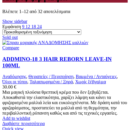
Βλέπετε 1–12 από 32 αποτελέσματα
Show sidebar
Εμφάνιση
9
12
18
24
Sold out
Compare
ADDMINO-18 3 HAIR REBORN LEAVE-IN
100ML
Αναδόμησης
,
Θεραπείες / Περιποίηση
,
Βαμμένα / Ανταύγειες
,
Όλοι οι τύποι
,
Ταλαιπωρημένα / Ξηρά
,
Χωρίς ξέβγαλμα
30.00
€
Μια μαγική πλούσια θρεπτική κρέμα που δεν ξεβγάζεται.
Αποκαθιστά την ελαστικότητα, χαρίζει λάμψη και κάνει τα
φριζαρισμένα μαλλιά λεία και ευκολοχτένιστα. Με δράση κατά του
φριζαρίσματος, προστατεύει τα μαλλιά από τη θερμότητα, την
περιβαλλοντική ρύπανση καθώς και από τις τεχνικές εργασίες.
Add to wishlist
Διαβάστε περισσότερα
Quick view