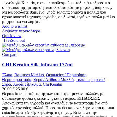
τεχνολογία Keratrix, η οποία αποδεσμεύει σταδιακά τα δραστικά
συστατικά της, με άμεση αποτελεσματικότητα μεγάλης διάρκειας.
Μεταμορφώστε βαμμένα, ξηρά, ταλαιπωρημένα ή μαλλιά που
έχουν υποστεί τεχνικές εργασίες, σε δυνατά, υγιή και απαλά μαλλιά
με χρυσαφένια λάμψη.
Add to wishlist
Διαβάστε περισσότερα
Quick view
-17%
Sold out
Compare
CHI Keratin Silk Infusion 177ml
Έλαια
,
Βαμμένα Μαλλιά
,
Θεραπείες / Περιποίηση
,
Θερμοπροστασία
,
Ξηρά / Ατίθασα Μαλλιά
,
Ταλαιπωρημένα /
Ξηρά
,
Χωρίς ξέβγαλμα
,
Chi Keratin
Original
Η
30.00
€
25.00
€
price
τρέχουσα
Θεραπεία αποκατάστασης των κατεστραμμένων μαλλιών, με
was:
τιμή
σύμπλεγμα φυσικής κερατίνης και μεταξιού.
ΕΠΙΔΟΣΕΙΣ
30.00 €.
είναι:
Αποκαθιστά την υγρασία και αναπλάθει τα κατεστραμμένα από
25.00 €.
χημικές εργασίες μαλλιά. Προστατεύει και αναπληρώνει τα φυσικά
επίπεδα πρωτεϊνικής κερατίνης της τρίχας. Βελτιώνει την