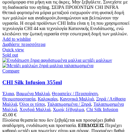
ομοιόμορφα στα μήκη και τις άκρες. Μην ξεβγάλετε. Συνεχίστε με
τη διαδικασία του styling. ΣΕΙΡΑ ΠΡΟΙΟΝΤΩΝ CHI INFRA
Θετικά φορτισμένα μόρια μεταξιού εισχωρούν στη φυσική δομή
των μαλλιών και αναδομούν,δυναμώνουν και βελτιώνουν την
υγρασία. Η σειρά προϊόντων CHI Infra είναι η 1η που χρησιμοποιεί
τεχνολογία CHI 44 και τεχνολογία Κατιονικής Ενυδάτωσης, ενώ
κλειδώνει την ζωτική υγρασία στην εσωτερική δομή των μαλλιών.
Add to wishlist
Διαβάστε περισσότερα
Quick view
Sold out
Compare
CHI Silk Infusion 355ml
Έλαια
,
Βαμμένα Μαλλιά
,
Θεραπείες / Περιποίηση
,
Θερμοπροστασία
,
Καλοκαίρι
,
Κανονικά Μαλλιά
,
Ξηρά / Ατίθασα
Μαλλιά
,
Όλοι οι τύποι
,
Ταλαιπωρημένα / Ξηρά
,
Ταλαιπωρημένα
Μαλλιά
,
Χονδρά Μαλλιά
,
Χωρίς ξέβγαλμα
,
Chi Silk Infusion
45.00
€
Πλούσια θεραπεία που δεν ξεβγάζεται και προσφέρει βαθιά
αναδόμηση, ενυδάτωση και προστασία.
ΕΠΙΔΟΣΕΙΣ
Περιέχει
καθαρό μετάξι και πρωτείνες σίτου και σόγιας. Προσφέρει βαθιά