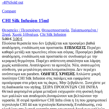
-40%
Sold out
Compare
CHI Silk Infusion 15ml
Θεραπείες / Περιποίηση
,
Θερμοπροστασία
,
Ταλαιπωρημένα /
Ξηρά
,
Χωρίς ξέβγαλμα
,
Chi Silk Infusion
Original
Η
5.00
€
3.00
€
price
τρέχουσα
Πλούσια θεραπεία που δεν ξεβγάζεται και προσφέρει βαθιά
was:
τιμή
αναδόμηση, ενυδάτωση και προστασία.
ΕΠΙΔΟΣΕΙΣ
Περιέχει
5.00 €.
είναι:
καθαρό μετάξι και πρωτείνες σίτου και σόγιας. Προσφέρει βαθιά
3.00 €.
αναδόμηση, ενυδάτωση και προστασία σε συνδυασμό με την
κεραμική θερμότητα. Παρέχει απίστευτη απαλότητα και λάμψη
χωρίς κατάλοιπα. Αναπληρώνει τα αμινοξέα. Νέα, ανανεωμένη
σύνθεση, για μεγαλύτερη αποτελεσματικότητα. Δεν περιέχει
οινόπνευμα και paraben.
ΟΔΗΓΙΕΣ ΧΡΗΣΗΣ
Απλώστε μικρή
ποσότητα CHI Silk Infusion στις παλάμες και εφαρμόστε
ομοιόμορφα στα μήκη και τις άκρες. Μην ξεβγάλετε. Συνεχίστε με
τη διαδικασία του styling. ΣΕΙΡΑ ΠΡΟΙΟΝΤΩΝ CHI INFRA
Θετικά φορτισμένα μόρια μεταξιού εισχωρούν στη φυσική δομή
των μαλλιών και αναδομούν,δυναμώνουν και βελτιώνουν την
υγρασία. Η σειρά προϊόντων CHI Infra είναι η 1η που χρησιμοποιεί
τεχνολογία CHI 44 και τεχνολογία Κατιονικής Ενυδάτωσης, ενώ
κλειδώνει την ζωτική υγρασία στην εσωτερική δομή των μαλλιών.