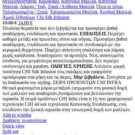
Θερμοπροστασία
,
Καλοκαίρι
,
Κανονικά Μαλλιά
,
Κανονικά
Μαλλιά
,
Λάμψη / Υφή
,
Ξηρά / Ατίθασα Μαλλιά
,
Όλοι οι τύποι
,
Ταλαιπωρημένα / Ξηρά
,
Ταλαιπωρημένα Μαλλιά
,
Χονδρά Μαλλιά
,
Χωρίς ξέβγαλμα
,
Chi Silk Infusion
Original
Η
19.00
€
14.00
€
price
τρέχουσα
Πλούσια θεραπεία που δεν ξεβγάζεται και προσφέρει βαθιά
was:
τιμή
αναδόμηση, ενυδάτωση και προστασία.
ΕΠΙΔΟΣΕΙΣ
Περιέχει
19.00 €.
είναι:
καθαρό μετάξι και πρωτείνες σίτου και σόγιας. Προσφέρει βαθιά
14.00 €.
αναδόμηση, ενυδάτωση και προστασία σε συνδυασμό με την
κεραμική θερμότητα. Παρέχει απίστευτη απαλότητα και λάμψη
χωρίς κατάλοιπα. Αναπληρώνει τα αμινοξέα. Νέα, ανανεωμένη
σύνθεση, για μεγαλύτερη αποτελεσματικότητα. Δεν περιέχει
οινόπνευμα και paraben.
ΟΔΗΓΙΕΣ ΧΡΗΣΗΣ
Απλώστε μικρή
ποσότητα CHI Silk Infusion στις παλάμες και εφαρμόστε
ομοιόμορφα στα μήκη και τις άκρες.
Μην ξεβγάλετε.
Συνεχίστε με
τη διαδικασία του styling. ΣΕΙΡΑ ΠΡΟΙΟΝΤΩΝ CHI INFRA
Θετικά φορτισμένα μόρια μεταξιού εισχωρούν στη φυσική δομή
των μαλλιών και αναδομούν,δυναμώνουν και βελτιώνουν την
υγρασία. Η σειρά προϊόντων CHI Infra είναι η 1η που χρησιμοποιεί
τεχνολογία CHI 44 και τεχνολογία Κατιονικής Ενυδάτωσης, ενώ
κλειδώνει την ζωτική υγρασία στην εσωτερική δομή των μαλλιών.
Add to wishlist
Διαβάστε περισσότερα
Quick view
Sold out