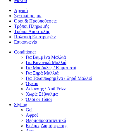
Μενου
Αρχική
Σχετικά με μας
Όροι & Προϋποθέσεις
Τρόποι Πληρωμής
Τρόποι Αποστολής
Πολιτική Επιστροφών
Επικοινωνία
Conditioner
Για Βαμμένα Μαλλιά
Για Κανονικά Μαλλιά
Για Μπούκλες / Κυματιστά
Για Ξηρά Μαλλιά
Για Ταλαιπωρημένα / Ξηρά Μαλλιά
Όγκου
Λείανσης / Anti Frizz
Χωρίς Ξέβγαλμα
Όλοι οι Τύποι
Styling
Gel
Αφροί
Θερμοπροστατευτικά
Κρέμες Διαμόρφωσης
Λακ