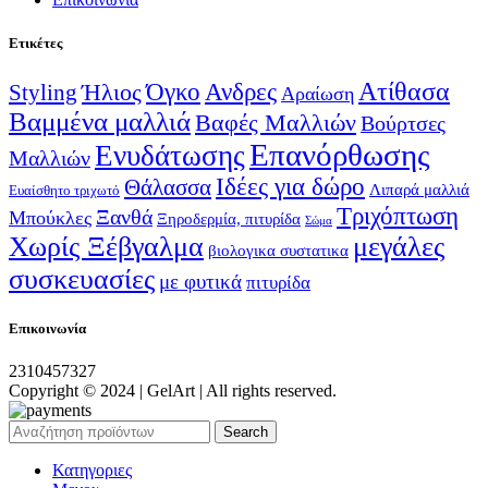
Ετικέτες
Ατίθασα
Όγκο
Ανδρες
Ήλιος
Styling
Αραίωση
Βαμμένα μαλλιά
Βαφές Μαλλιών
Βούρτσες
Επανόρθωσης
Ενυδάτωσης
Μαλλιών
Ιδέες για δώρο
Θάλασσα
Λιπαρά μαλλιά
Ευαίσθητο τριχωτό
Τριχόπτωση
Ξανθά
Μπούκλες
Ξηροδερμία, πιτυρίδα
Σώμα
Χωρίς Ξέβγαλμα
μεγάλες
βιολογικα συστατικα
συσκευασίες
με φυτικά
πιτυρίδα
Επικοινωνία
2310457327
Copyright © 2024 | GelArt | All rights reserved.
Search
Κατηγοριες