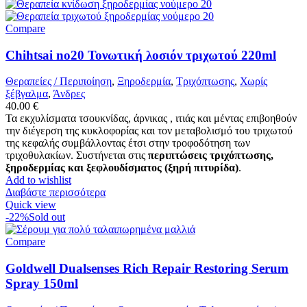
Compare
Chihtsai no20 Τονωτική λοσιόν τριχωτού 220ml
Θεραπείες / Περιποίηση
,
Ξηροδερμία
,
Τριχόπτωσης
,
Χωρίς
ξέβγαλμα
,
Άνδρες
40.00
€
Τα εκχυλίσματα τσουκνίδας, άρνικας , ιτιάς και μέντας επιβοηθούν
την διέγερση της κυκλοφορίας και τον μεταβολισμό του τριχωτού
της κεφαλής συμβάλλοντας έτσι στην τροφοδότηση των
τριχοθυλακίων. Συστήνεται στις
περιπτώσεις τριχόπτωσης,
ξηροδερμίας και ξεφλουδίσματος (ξηρή πιτυρίδα)
.
Add to wishlist
Διαβάστε περισσότερα
Quick view
-22%
Sold out
Compare
Goldwell Dualsenses Rich Repair Restoring Serum
Spray 150ml