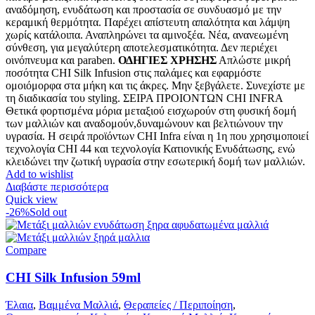
αναδόμηση, ενυδάτωση και προστασία σε συνδυασμό με την
κεραμική θερμότητα. Παρέχει απίστευτη απαλότητα και λάμψη
χωρίς κατάλοιπα. Αναπληρώνει τα αμινοξέα. Νέα, ανανεωμένη
σύνθεση, για μεγαλύτερη αποτελεσματικότητα. Δεν περιέχει
οινόπνευμα και paraben.
ΟΔΗΓΙΕΣ ΧΡΗΣΗΣ
Απλώστε μικρή
ποσότητα CHI Silk Infusion στις παλάμες και εφαρμόστε
ομοιόμορφα στα μήκη και τις άκρες. Μην ξεβγάλετε. Συνεχίστε με
τη διαδικασία του styling. ΣΕΙΡΑ ΠΡΟΙΟΝΤΩΝ CHI INFRA
Θετικά φορτισμένα μόρια μεταξιού εισχωρούν στη φυσική δομή
των μαλλιών και αναδομούν,δυναμώνουν και βελτιώνουν την
υγρασία. Η σειρά προϊόντων CHI Infra είναι η 1η που χρησιμοποιεί
τεχνολογία CHI 44 και τεχνολογία Κατιονικής Ενυδάτωσης, ενώ
κλειδώνει την ζωτική υγρασία στην εσωτερική δομή των μαλλιών.
Add to wishlist
Διαβάστε περισσότερα
Quick view
-26%
Sold out
Compare
CHI Silk Infusion 59ml
Έλαια
,
Βαμμένα Μαλλιά
,
Θεραπείες / Περιποίηση
,