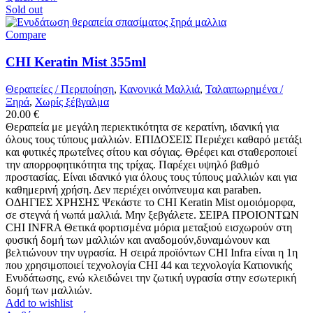
Sold out
Compare
CHI Keratin Mist 355ml
Θεραπείες / Περιποίηση
,
Κανονικά Μαλλιά
,
Ταλαιπωρημένα /
Ξηρά
,
Χωρίς ξέβγαλμα
20.00
€
Θεραπεία με μεγάλη περιεκτικότητα σε κερατίνη, ιδανική για
όλους τους τύπους μαλλιών. ΕΠΙΔΟΣΕΙΣ Περιέχει καθαρό μετάξι
και φυτικές πρωτεΐνες σίτου και σόγιας. Θρέφει και σταθεροποιεί
την απορροφητικότητα της τρίχας. Παρέχει υψηλό βαθμό
προστασίας. Είναι ιδανικό για όλους τους τύπους μαλλιών και για
καθημερινή χρήση. Δεν περιέχει οινόπνευμα και paraben.
ΟΔΗΓΙΕΣ ΧΡΗΣΗΣ Ψεκάστε το CHI Keratin Mist ομοιόμορφα,
σε στεγνά ή νωπά μαλλιά. Μην ξεβγάλετε. ΣΕΙΡΑ ΠΡΟΙΟΝΤΩΝ
CHI INFRA Θετικά φορτισμένα μόρια μεταξιού εισχωρούν στη
φυσική δομή των μαλλιών και αναδομούν,δυναμώνουν και
βελτιώνουν την υγρασία. Η σειρά προϊόντων CHI Infra είναι η 1η
που χρησιμοποιεί τεχνολογία CHI 44 και τεχνολογία Κατιονικής
Ενυδάτωσης, ενώ κλειδώνει την ζωτική υγρασία στην εσωτερική
δομή των μαλλιών.
Add to wishlist