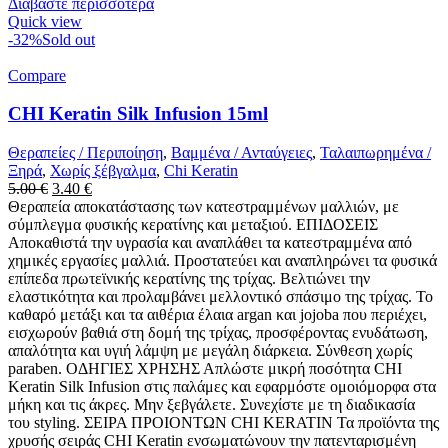
Διαβάστε περισσότερα
Quick view
-32%
Sold out
Compare
CHI Keratin Silk Infusion 15ml
Θεραπείες / Περιποίηση
,
Βαμμένα / Ανταύγειες
,
Ταλαιπωρημένα /
Ξηρά
,
Χωρίς ξέβγαλμα
,
Chi Keratin
Original
Η
5.00
€
3.40
€
price
τρέχουσα
Θεραπεία αποκατάστασης των κατεστραμμένων μαλλιών, με
was:
τιμή
σύμπλεγμα φυσικής κερατίνης και μεταξιού. ΕΠΙΔΟΣΕΙΣ
5.00 €.
είναι:
Αποκαθιστά την υγρασία και αναπλάθει τα κατεστραμμένα από
3.40 €.
χημικές εργασίες μαλλιά. Προστατεύει και αναπληρώνει τα φυσικά
επίπεδα πρωτεϊνικής κερατίνης της τρίχας. Βελτιώνει την
ελαστικότητα και προλαμβάνει μελλοντικό σπάσιμο της τρίχας. Το
καθαρό μετάξι και τα αιθέρια έλαια argan και jojoba που περιέχει,
εισχωρούν βαθιά στη δομή της τρίχας, προσφέροντας ενυδάτωση,
απαλότητα και υγιή λάμψη με μεγάλη διάρκεια. Σύνθεση χωρίς
paraben. ΟΔΗΓΙΕΣ ΧΡΗΣΗΣ Απλώστε μικρή ποσότητα CHI
Keratin Silk Infusion στις παλάμες και εφαρμόστε ομοιόμορφα στα
μήκη και τις άκρες. Μην ξεβγάλετε. Συνεχίστε με τη διαδικασία
του styling. ΣΕΙΡΑ ΠΡΟΙΟΝΤΩΝ CHI KERATIN Τα προϊόντα της
χρυσής σειράς CHI Keratin ενσωματώνουν την πατενταρισμένη