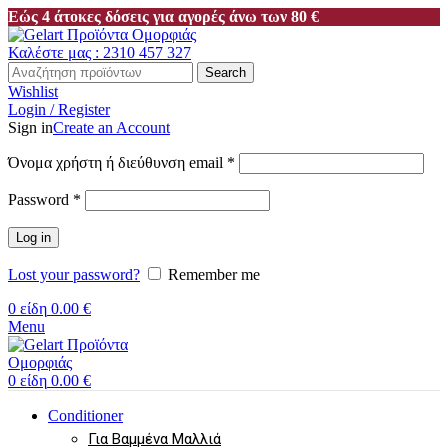
Εώς 4 άτοκες δόσεις για αγορές άνω των 80 €
Καλέστε μας : 2310 457 327
Search
Wishlist
Login / Register
Sign in
Create an Account
Απαιτείται
Όνομα χρήστη ή διεύθυνση email
*
Απαιτείται
Password
*
Log in
Lost your password?
Remember me
0
είδη
0.00
€
Menu
0
είδη
0.00
€
Conditioner
Για Βαμμένα Μαλλιά