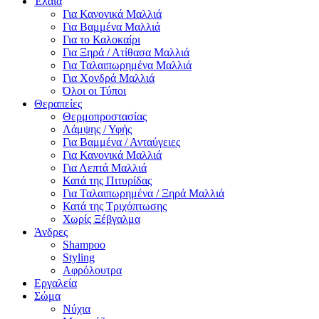
Έλαια
Για Κανονικά Μαλλιά
Για Βαμμένα Μαλλιά
Για το Καλοκαίρι
Για Ξηρά / Ατίθασα Μαλλιά
Για Ταλαιπωρημένα Μαλλιά
Για Χονδρά Μαλλιά
Όλοι οι Τύποι
Θεραπείες
Θερμοπροστασίας
Λάμψης / Υφής
Για Βαμμένα / Ανταύγειες
Για Κανονικά Μαλλιά
Για Λεπτά Μαλλιά
Κατά της Πιτυρίδας
Για Ταλαιπωρημένα / Ξηρά Μαλλιά
Κατά της Τριχόπτωσης
Χωρίς Ξέβγαλμα
Άνδρες
Shampoo
Styling
Αφρόλουτρα
Εργαλεία
Σώμα
Νύχια