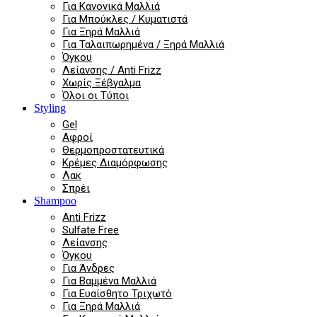
Για Κανονικά Μαλλιά
Για Μπούκλες / Κυματιστά
Για Ξηρά Μαλλιά
Για Ταλαιπωρημένα / Ξηρά Μαλλιά
Όγκου
Λείανσης / Anti Frizz
Χωρίς Ξέβγαλμα
Όλοι οι Τύποι
Styling
Gel
Αφροί
Θερμοπροστατευτικά
Κρέμες Διαμόρφωσης
Λακ
Σπρέι
Shampoo
Anti Frizz
Sulfate Free
Λείανσης
Όγκου
Για Άνδρες
Για Βαμμένα Μαλλιά
Για Ευαίσθητο Τριχωτό
Για Ξηρά Μαλλιά