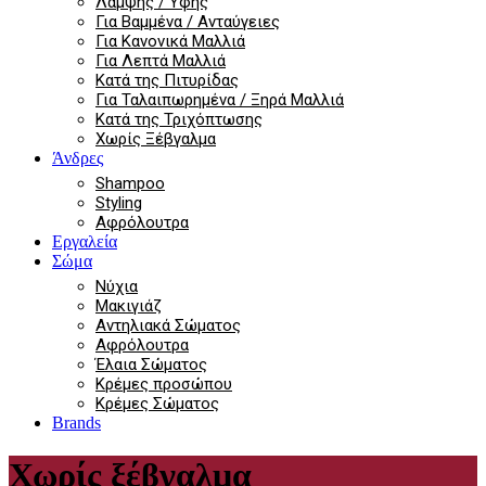
Λάμψης / Υφής
Για Βαμμένα / Ανταύγειες
Για Κανονικά Μαλλιά
Για Λεπτά Μαλλιά
Κατά της Πιτυρίδας
Για Ταλαιπωρημένα / Ξηρά Μαλλιά
Κατά της Τριχόπτωσης
Χωρίς Ξέβγαλμα
Άνδρες
Shampoo
Styling
Αφρόλουτρα
Εργαλεία
Σώμα
Νύχια
Μακιγιάζ
Αντηλιακά Σώματος
Αφρόλουτρα
Έλαια Σώματος
Κρέμες προσώπου
Κρέμες Σώματος
Brands
Χωρίς ξέβγαλμα