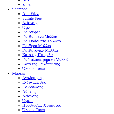
Σπρέι
Shampoo
Anti Frizz
Sulfate Free
Λείανσης
Όγκου
Για Άνδρες
Για Βαμμένα Μαλλιά
Για Ευαίσθητο Τριχωτό
Για Ξηρά Μαλλιά
Για Κανονικά Μαλλιά
Κατά της Πιτυρίδας
Για Ταλαιπωρημένα Μαλλιά
Κατά της Τριχόπτωσης
Όλοι οι Τύποι
Μάσκες
Αναδόμησης
Ενδυνάμωσης
Ενυδάτωσης
Λάμψης
Λείανσης
Όγκου
Προστασίας Χρώματος
Όλοι οι Τύποι