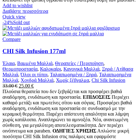
Add to wishlist
Διαβάστε περισσότερα
Quick view
-24%
Sold out
Compare
CHI Silk Infusion 177ml
Έλαια
,
Βαμμένα Μαλλιά
,
Θεραπείες / Περιποίηση
,
Θερμοπροστασία
,
Καλοκαίρι
,
Κανονικά Μαλλιά
,
Ξηρά / Ατίθασα
Μαλλιά
,
Όλοι οι τύποι
,
Ταλαιπωρημένα / Ξηρά
,
Ταλαιπωρημένα
Μαλλιά
,
Χονδρά Μαλλιά
,
Χωρίς ξέβγαλμα
,
Chi Silk Infusion
Original
Η
33.00
€
25.00
€
price
τρέχουσα
Πλούσια θεραπεία που δεν ξεβγάζεται και προσφέρει βαθιά
was:
τιμή
αναδόμηση, ενυδάτωση και προστασία.
ΕΠΙΔΟΣΕΙΣ
Περιέχει
33.00 €.
είναι:
καθαρό μετάξι και πρωτείνες σίτου και σόγιας. Προσφέρει βαθιά
25.00 €.
αναδόμηση, ενυδάτωση και προστασία σε συνδυασμό με την
κεραμική θερμότητα. Παρέχει απίστευτη απαλότητα και λάμψη
χωρίς κατάλοιπα. Αναπληρώνει τα αμινοξέα. Νέα, ανανεωμένη
σύνθεση, για μεγαλύτερη αποτελεσματικότητα. Δεν περιέχει
οινόπνευμα και paraben.
ΟΔΗΓΙΕΣ ΧΡΗΣΗΣ
Απλώστε μικρή
ποσότητα CHI Silk Infusion στις παλάμες και εφαρμόστε