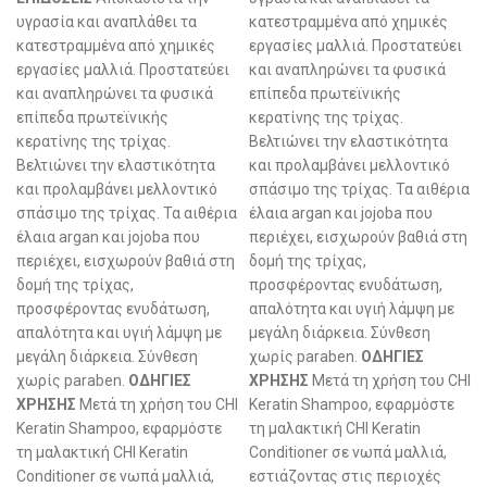
υγρασία και αναπλάθει τα
κατεστραμμένα από χημικές
κατεστραμμένα από χημικές
εργασίες μαλλιά. Προστατεύει
εργασίες μαλλιά. Προστατεύει
και αναπληρώνει τα φυσικά
και αναπληρώνει τα φυσικά
επίπεδα πρωτεϊνικής
επίπεδα πρωτεϊνικής
κερατίνης της τρίχας.
κερατίνης της τρίχας.
Βελτιώνει την ελαστικότητα
Βελτιώνει την ελαστικότητα
και προλαμβάνει μελλοντικό
και προλαμβάνει μελλοντικό
σπάσιμο της τρίχας. Τα αιθέρια
σπάσιμο της τρίχας. Τα αιθέρια
έλαια argan και jojoba που
έλαια argan και jojoba που
περιέχει, εισχωρούν βαθιά στη
περιέχει, εισχωρούν βαθιά στη
δομή της τρίχας,
δομή της τρίχας,
προσφέροντας ενυδάτωση,
προσφέροντας ενυδάτωση,
απαλότητα και υγιή λάμψη με
απαλότητα και υγιή λάμψη με
μεγάλη διάρκεια. Σύνθεση
μεγάλη διάρκεια. Σύνθεση
χωρίς paraben.
ΟΔΗΓΙΕΣ
χωρίς paraben.
ΟΔΗΓΙΕΣ
ΧΡΗΣΗΣ
Μετά τη χρήση του CHI
ΧΡΗΣΗΣ
Μετά τη χρήση του CHI
Keratin Shampoo, εφαρμόστε
Keratin Shampoo, εφαρμόστε
τη μαλακτική CHI Keratin
τη μαλακτική CHI Keratin
Conditioner σε νωπά μαλλιά,
Conditioner σε νωπά μαλλιά,
εστιάζοντας στις περιοχές