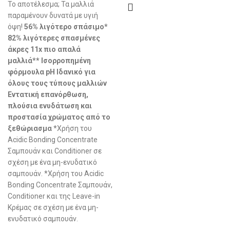
Το αποτέλεσμα; Τα μαλλιά
παραμένουν δυνατά με υγιή
όψη!
56% λιγότερο σπάσιμο*
82% λιγότερες σπασμένες
άκρες 11x πιο απαλά
μαλλιά** Ισορροπημένη
φόρμουλα pH Ιδανικό για
όλους τους τύπους μαλλιών
Εντατική επανόρθωση,
πλούσια ενυδάτωση και
προστασία χρώματος από το
ξεθώριασμα
*Χρήση του
Acidic Bonding Concentrate
Σαμπουάν και Conditioner σε
σχέση με ένα μη-ενυδατικό
σαμπουάν. *Χρήση του Acidic
Bonding Concentrate Σαμπουάν,
Conditioner και της Leave-in
Κρέμας σε σχέση με ένα μη-
ενυδατικό σαμπουάν.