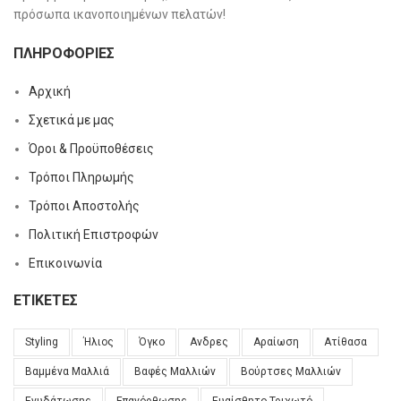
πρόσωπα ικανοποιημένων πελατών!
ΠΛΗΡΟΦΟΡΊΕΣ
Αρχική
Σχετικά με μας
Όροι & Προϋποθέσεις
Τρόποι Πληρωμής
Τρόποι Αποστολής
Πολιτική Επιστροφών
Επικοινωνία
ΕΤΙΚΈΤΕΣ
Styling
Ήλιος
Όγκο
Ανδρες
Αραίωση
Ατίθασα
Βαμμένα Μαλλιά
Βαφές Μαλλιών
Βούρτσες Μαλλιών