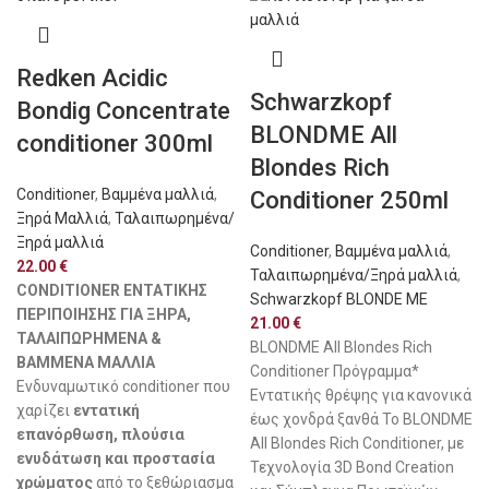
Redken Acidic
Schwarzkopf
Bondig Concentrate
BLONDME All
conditioner 300ml
Blondes Rich
Conditioner
,
Βαμμένα μαλλιά
,
Conditioner 250ml
Ξηρά Μαλλιά
,
Ταλαιπωρημένα/
Ξηρά μαλλιά
Conditioner
,
Βαμμένα μαλλιά
,
22.00
€
Ταλαιπωρημένα/Ξηρά μαλλιά
,
CONDITIONER ΕΝΤΑΤΙΚΗΣ
Schwarzkopf BLONDE ME
ΠΕΡΙΠΟΙΗΣΗΣ ΓΙΑ ΞΗΡΑ,
21.00
€
ΤΑΛΑΙΠΩΡΗΜΕΝΑ &
BLONDME All Blondes Rich
ΒΑΜΜΕΝΑ ΜΑΛΛΙΑ
Conditioner Πρόγραμμα*
Ενδυναμωτικό conditioner που
Εντατικής θρέψης για κανονικά
χαρίζει
εντατική
έως χονδρά ξανθά To BLONDME
επανόρθωση, πλούσια
All Blondes Rich Conditioner, με
ενυδάτωση και προστασία
Τεχνολογία 3D Bond Creation
χρώματος
από το ξεθώριασμα