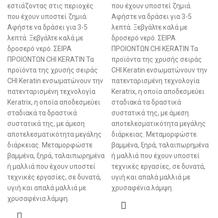
εστιάζοντας στις περιοχές
που έχουν υποστεί ζημιά.
που έχουν υποστεί ζημιά.
Αφήστε να δράσει για 3-5
Αφήστε να δράσει για 3-5
λεπτά. Ξεβγάλτε καλά με
λεπτά. Ξεβγάλτε καλά με
δροσερό νερό. ΣΕΙΡΑ
δροσερό νερό. ΣΕΙΡΑ
ΠΡΟΙΟΝΤΩΝ CHI KERATIN Τα
ΠΡΟΙΟΝΤΩΝ CHI KERATIN Τα
προϊόντα της χρυσής σειράς
προϊόντα της χρυσής σειράς
CHI Keratin ενσωματώνουν την
CHI Keratin ενσωματώνουν την
πατενταρισμένη τεχνολογία
πατενταρισμένη τεχνολογία
Keratrix, η οποία αποδεσμεύει
Keratrix, η οποία αποδεσμεύει
σταδιακά τα δραστικά
σταδιακά τα δραστικά
συστατικά της, με άμεση
συστατικά της, με άμεση
αποτελεσματικότητα μεγάλης
αποτελεσματικότητα μεγάλης
διάρκειας. Μεταμορφώστε
διάρκειας. Μεταμορφώστε
βαμμένα, ξηρά, ταλαιπωρημένα
βαμμένα, ξηρά, ταλαιπωρημένα
ή μαλλιά που έχουν υποστεί
ή μαλλιά που έχουν υποστεί
τεχνικές εργασίες, σε δυνατά,
τεχνικές εργασίες, σε δυνατά,
υγιή και απαλά μαλλιά με
υγιή και απαλά μαλλιά με
χρυσαφένια λάμψη.
χρυσαφένια λάμψη.