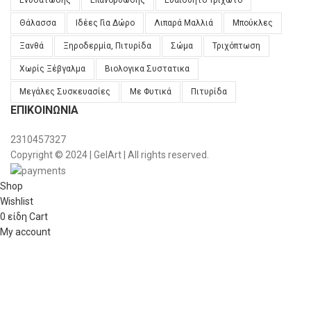
Ενυδάτωσης
Επανόρθωσης
Ευαίσθητο Τριχωτό
Θάλασσα
Ιδέες Για Δώρο
Λιπαρά Μαλλιά
Μπούκλες
Ξανθά
Ξηροδερμία, Πιτυρίδα
Σώμα
Τριχόπτωση
Χωρίς Ξέβγαλμα
Βιολογικα Συστατικα
Μεγάλες Συσκευασίες
Με Φυτικά
Πιτυρίδα
ΕΠΙΚΟΙΝΩΝΊΑ
2310457327
Copyright © 2024 | GelArt | All rights reserved.
Shop
Wishlist
0
είδη
Cart
My account