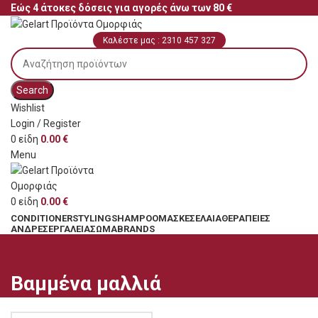
Εώς 4 άτοκες δόσεις για αγορές άνω των 80 €
Καλέστε μας : 2310 457 327
Search
Wishlist
Login / Register
0
είδη
0.00
€
Menu
0
είδη
0.00
€
CONDITIONER
STYLING
SHAMPOO
ΜΆΣΚΕΣ
ΈΛΑΙΑ
ΘΕΡΑΠΕΊΕΣ
ΆΝΔΡΕΣ
ΕΡΓΑΛΕΊΑ
ΣΏΜΑ
BRANDS
Βαμμένα μαλλιά