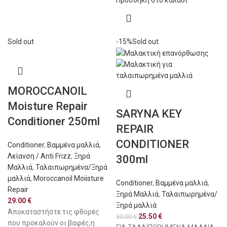
Sold out
-15%
Sold out
MOROCCANOIL
Moisture Repair
SARYNA KEY
Conditioner 250ml
REPAIR
CONDITIONER
Conditioner
,
Βαμμένα μαλλιά
,
Λείανση / Anti Frizz
,
Ξηρά
300ml
Μαλλιά
,
Ταλαιπωρημένα/Ξηρά
μαλλιά
,
Moroccanoil Moiisture
Conditioner
,
Βαμμένα μαλλιά
,
Repair
Ξηρά Μαλλιά
,
Ταλαιπωρημένα/
29.00
€
Ξηρά μαλλιά
Αποκαταστήστε τις φθορές
25.50
€
30.00
€
που προκαλούν οι βαφές,η