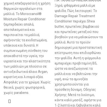
ΓΙΑ ΤΑΛΑΙΠΩΡΗΜΕΝΑ ΜΑΛΛΙΑ
χημική επεξεργασία ή η χρήση
Ξηρά, φθαρμένα μαλλιά με
θερμικών εργαλείων στα
ψαλίδα. Πώς λειτουργεί: Το
μαλλιά. Το Moroccanoil®
Damage Repair Treatment
Moisture Repair Conditioner
Conditioner περιέχει Shea
ξεμπερδεύει απαλά,
butter, πρωτεΐνες βαμβακιού
αποτελεσματικά και
και πρωτεΐνες μεταξιού που
περιποιείται τα μαλλιά,
βοηθούν για να μαλακώσουν τα
αφήνοντάς τα ενυδατωμένα,
μαλλιά. Αυτό το προϊόν
υπάκουα και δυνατά. Η
δημιουργεί μια προστατευτική
συμπυκνωμένη σύνθεση του
επίστρωση που επιδιορθώνει
αποκαθιστά την υγεία, την
την ψαλίδα. Αυτή η φόρμουλα
υγρασία και την ελαστικότητα
εμπεριέχει προβιταμίνη Β5,
των μαλλιών με πλούσιο σε
ώστε να αναζωογονεί τα
αντιοξειδωτικά έλαιο Argan,
μαλλιά και να βελτιώνει την
κερατίνη και λιπαρά οξέα.
υφή, ενώ τα αμινοξέα
Ασφαλές για το χρώμα. Χωρίς
χρησιμοποιούνται για
θειικά, χωρίς φωσφορικά,
πρόσθετη δύναμη. Οδηγίες
χωρίς parabens.
Χρήσης: Μετά το λούσιμο,
κάντε καλό μασάζ, αφήστε για
1-2 λεπτά και ξεβγάλετε καλά.