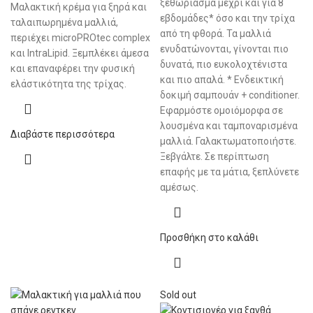
ξεθώριασμα μέχρι και για 8
Μαλακτική κρέμα για ξηρά και
εβδομάδες* όσο και την τρίχα
ταλαιπωρημένα μαλλιά,
από τη φθορά. Τα μαλλιά
περιέχει microPROtec complex
ενυδατώνονται, γίνονται πιο
και IntraLipid. Ξεμπλέκει άμεσα
δυνατά, πιο ευκολοχτένιστα
και επαναφέρει την φυσική
και πιο απαλά. * Ενδεικτική
ελάστικότητα της τρίχας.
δοκιμή σαμπουάν + conditioner.
Εφαρμόστε ομοιόμορφα σε
λουσμένα και ταμποναρισμένα
Διαβάστε περισσότερα
μαλλιά. Γαλακτωματοποιήστε.
Ξεβγάλτε. Σε περίπτωση
επαφής με τα μάτια, ξεπλύνετε
αμέσως.
Προσθήκη στο καλάθι
Sold out