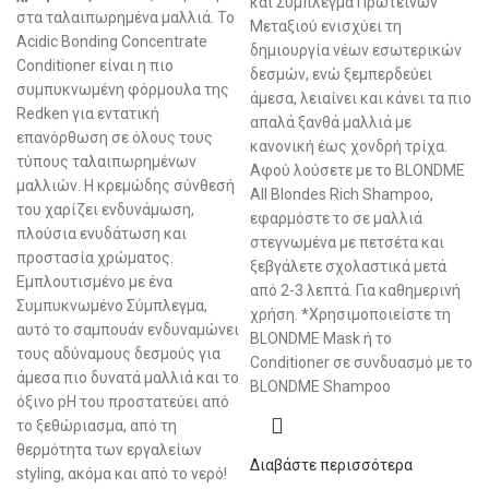
και Σύμπλεγμα Πρωτεϊνών
στα ταλαιπωρημένα μαλλιά. Το
Μεταξιού ενισχύει τη
Acidic Bonding Concentrate
δημιουργία νέων εσωτερικών
Conditioner είναι η πιο
δεσμών, ενώ ξεμπερδεύει
συμπυκνωμένη φόρμουλα της
άμεσα, λειαίνει και κάνει τα πιο
Redken για εντατική
απαλά ξανθά μαλλιά με
επανόρθωση σε όλους τους
κανονική έως χονδρή τρίχα.
τύπους ταλαιπωρημένων
Αφού λούσετε με το BLONDME
μαλλιών. Η κρεμώδης σύνθεσή
All Blondes Rich Shampoo,
του χαρίζει ενδυνάμωση,
εφαρμόστε το σε μαλλιά
πλούσια ενυδάτωση και
στεγνωμένα με πετσέτα και
προστασία χρώματος.
ξεβγάλετε σχολαστικά μετά
Εμπλουτισμένο με ένα
από 2-3 λεπτά. Για καθημερινή
Συμπυκνωμένο Σύμπλεγμα,
χρήση. *Χρησιμοποιείστε τη
αυτό το σαμπουάν ενδυναμώνει
BLONDME Mask ή το
τους αδύναμους δεσμούς για
Conditioner σε συνδυασμό με το
άμεσα πιο δυνατά μαλλιά και το
BLONDME Shampoo
όξινο pH του προστατεύει από
το ξεθώριασμα, από τη
θερμότητα των εργαλείων
Διαβάστε περισσότερα
styling, ακόμα και από το νερό!