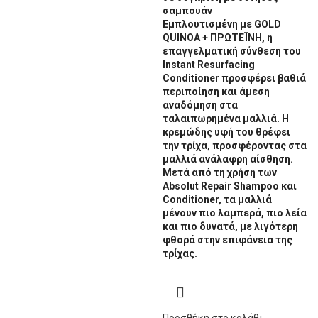
σαμπουάν
Εμπλουτισμένη με GOLD
QUINOA + ΠΡΩΤΕΪΝΗ, η
επαγγελματική σύνθεση του
Instant Resurfacing
Conditioner προσφέρει βαθιά
περιποίηση και άμεση
αναδόμηση στα
ταλαιπωρημένα μαλλιά. Η
κρεμώδης υφή του θρέφει
την τρίχα, προσφέροντας στα
μαλλιά ανάλαφρη αίσθηση.
Μετά από τη χρήση των
Absolut Repair Shampoo και
Conditioner, τα μαλλιά
μένουν πιο λαμπερά, πιο λεία
και πιο δυνατά, με λιγότερη
φθορά στην επιφάνεια της
τρίχας.
Προσθήκη στο καλάθι