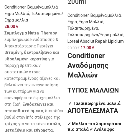
200ml
Conditioner
,
Βαμμένα μαλλιά
,
Ξηρά Μαλλιά
,
Ταλαιπωρημένα/
Conditioner
,
Βαμμένα μαλλιά
,
Ξηρά μαλλιά
Ξηρά
,
Ξηρά Μαλλιά
,
28.00
€
Ταλαιπωρημένα
,
Σύμπλεγμα Nutra-Therapy
Ταλαιπωρημένα/Ξηρά μαλλιά
,
Συμπλήρωμα Ενυδάτωσης &
Loreal Absolut Repair Lipidium
Αποκατάστασης Περιέχει
17.00
€
20.00
€
βιταμίνη, δεντρολίβανο και
Conditioner
υδρολυμένη κερατίνη
για
Αναδόμησης
παροχή θρεπτικών
συστατικών στους
Μαλλιών
κατεστραμμένους άξονες και
βελτιώνει την ενεργοποίηση
ΤΥΠΟΣ ΜΑΛΛΙΩΝ
των κυττάρων για να
επαναφέρει τα άψυχα μαλλιά
✓ Ταλαιπωρημένα μαλλιά
στη ζωή.
Ενυδατώνει και
ΑΠΟΤΕΛΕΣΜΑΤΑ
αποκαθιστά άμεσα
, διεισδύει
βαθιά στον info στέλεχος της
✓ Μαλλιά πιο λαμπερά και
τρίχας για να τα κάνει
απαλά,
πιο απαλά ✓ Ανάλαφρο
μεταξένια και εύχρηστα.