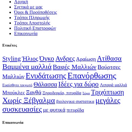
Αρχική
Σχετικά με μας
Όροι & Προϋποθέσεις
Τρόποι Πληρωμής
Τρόποι Αποστολής
Πολιτική Επιστροφών
Επικοινωνία
Ετικέτες
Ατίθασα
Όγκο
Ανδρες
Ήλιος
Styling
Αραίωση
Βαμμένα μαλλιά
Βαφές Μαλλιών
Βούρτσες
Επανόρθωσης
Ενυδάτωσης
Μαλλιών
Ιδέες για δώρο
Θάλασσα
Λιπαρά μαλλιά
Ευαίσθητο τριχωτό
Τριχόπτωση
Ξανθά
Μπούκλες
Ξηροδερμία, πιτυρίδα
Σώμα
Χωρίς Ξέβγαλμα
μεγάλες
βιολογικα συστατικα
συσκευασίες
με φυτικά
πιτυρίδα
Επικοινωνία