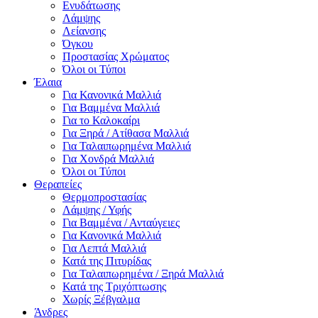
Ενυδάτωσης
Λάμψης
Λείανσης
Όγκου
Προστασίας Χρώματος
Όλοι οι Τύποι
Έλαια
Για Κανονικά Μαλλιά
Για Βαμμένα Μαλλιά
Για το Καλοκαίρι
Για Ξηρά / Ατίθασα Μαλλιά
Για Ταλαιπωρημένα Μαλλιά
Για Χονδρά Μαλλιά
Όλοι οι Τύποι
Θεραπείες
Θερμοπροστασίας
Λάμψης / Υφής
Για Βαμμένα / Ανταύγειες
Για Κανονικά Μαλλιά
Για Λεπτά Μαλλιά
Κατά της Πιτυρίδας
Για Ταλαιπωρημένα / Ξηρά Μαλλιά
Κατά της Τριχόπτωσης
Χωρίς Ξέβγαλμα
Άνδρες