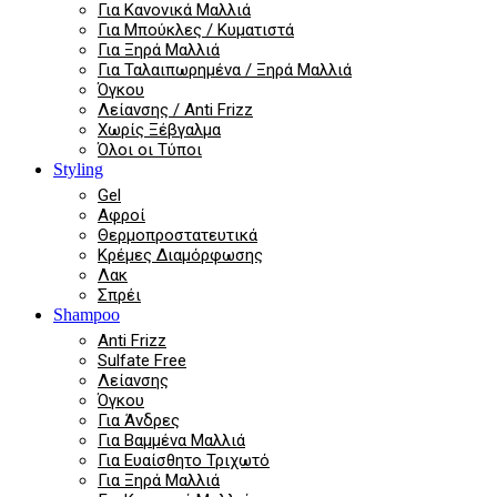
Για Κανονικά Μαλλιά
Για Μπούκλες / Κυματιστά
Για Ξηρά Μαλλιά
Για Ταλαιπωρημένα / Ξηρά Μαλλιά
Όγκου
Λείανσης / Anti Frizz
Χωρίς Ξέβγαλμα
Όλοι οι Τύποι
Styling
Gel
Αφροί
Θερμοπροστατευτικά
Κρέμες Διαμόρφωσης
Λακ
Σπρέι
Shampoo
Anti Frizz
Sulfate Free
Λείανσης
Όγκου
Για Άνδρες
Για Βαμμένα Μαλλιά
Για Ευαίσθητο Τριχωτό
Για Ξηρά Μαλλιά