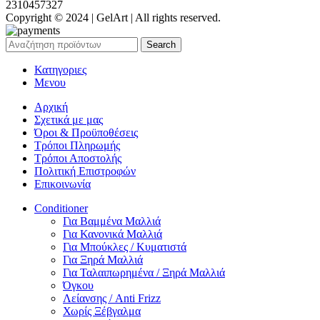
2310457327
Copyright © 2024 | GelArt | All rights reserved.
Search
Κατηγοριες
Μενου
Αρχική
Σχετικά με μας
Όροι & Προϋποθέσεις
Τρόποι Πληρωμής
Τρόποι Αποστολής
Πολιτική Επιστροφών
Επικοινωνία
Conditioner
Για Βαμμένα Μαλλιά
Για Κανονικά Μαλλιά
Για Μπούκλες / Κυματιστά
Για Ξηρά Μαλλιά
Για Ταλαιπωρημένα / Ξηρά Μαλλιά
Όγκου
Λείανσης / Anti Frizz
Χωρίς Ξέβγαλμα