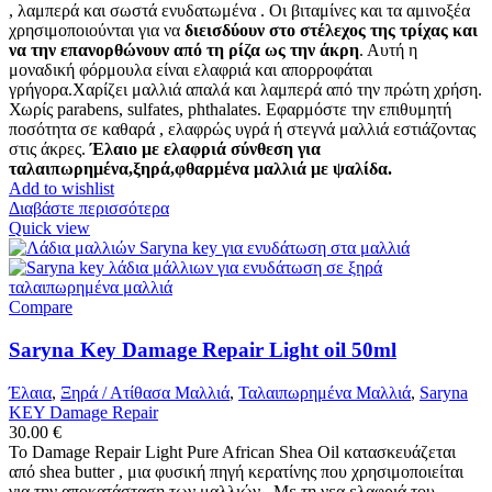
, λαμπερά και σωστά ενυδατωμένα . Οι βιταμίνες και τα αμινοξέα
χρησιμοποιούνται για να
διεισδύουν στο στέλεχος της τρίχας και
να την επανορθώνουν από τη ρίζα ως την άκρη
. Αυτή η
μοναδική φόρμουλα είναι ελαφριά και απορροφάται
γρήγορα.Χαρίζει μαλλιά απαλά και λαμπερά από την πρώτη χρήση.
Χωρίς parabens, sulfates, phthalates. Εφαρμόστε την επιθυμητή
ποσότητα σε καθαρά , ελαφρώς υγρά ή στεγνά μαλλιά εστιάζοντας
στις άκρες.
Έλαιο με ελαφριά σύνθεση για
ταλαιπωρημένα,ξηρά,φθαρμένα μαλλιά με ψαλίδα.
Add to wishlist
Διαβάστε περισσότερα
Quick view
Compare
Saryna Key Damage Repair Light oil 50ml
Έλαια
,
Ξηρά / Ατίθασα Μαλλιά
,
Ταλαιπωρημένα Μαλλιά
,
Saryna
KEY Damage Repair
30.00
€
Το Damage Repair Light Pure African Shea Oil κατασκευάζεται
από shea butter , μια φυσική πηγή κερατίνης που χρησιμοποιείται
για την αποκατάσταση των μαλλιών . Με τη νεα ελαφριά του