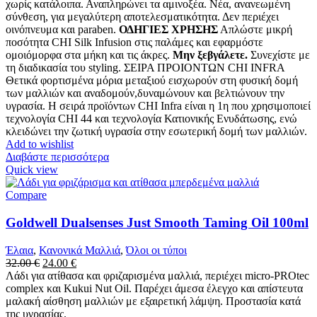
χωρίς κατάλοιπα. Αναπληρώνει τα αμινοξέα. Νέα, ανανεωμένη
σύνθεση, για μεγαλύτερη αποτελεσματικότητα. Δεν περιέχει
οινόπνευμα και paraben.
ΟΔΗΓΙΕΣ ΧΡΗΣΗΣ
Απλώστε μικρή
ποσότητα CHI Silk Infusion στις παλάμες και εφαρμόστε
ομοιόμορφα στα μήκη και τις άκρες.
Μην ξεβγάλετε.
Συνεχίστε με
τη διαδικασία του styling. ΣΕΙΡΑ ΠΡΟΙΟΝΤΩΝ CHI INFRA
Θετικά φορτισμένα μόρια μεταξιού εισχωρούν στη φυσική δομή
των μαλλιών και αναδομούν,δυναμώνουν και βελτιώνουν την
υγρασία. Η σειρά προϊόντων CHI Infra είναι η 1η που χρησιμοποιεί
τεχνολογία CHI 44 και τεχνολογία Κατιονικής Ενυδάτωσης, ενώ
κλειδώνει την ζωτική υγρασία στην εσωτερική δομή των μαλλιών.
Add to wishlist
Διαβάστε περισσότερα
Quick view
Compare
Goldwell Dualsenses Just Smooth Taming Oil 100ml
Έλαια
,
Κανονικά Μαλλιά
,
Όλοι οι τύποι
Original
Η
32.00
€
24.00
€
price
τρέχουσα
Λάδι για ατίθασα και φριζαρισμένα μαλλιά, περιέχει micro-PROtec
was:
τιμή
complex και Kukui Nut Oil. Παρέχει άμεσα έλεγχο και απίστευτα
32.00 €.
είναι:
μαλακή αίσθηση μαλλιών με εξαιρετική λάμψη. Προστασία κατά
24.00 €.
της υγρασίας.