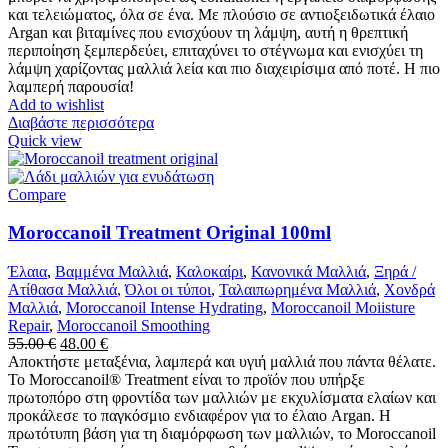
και τελειώματος, όλα σε ένα. Με πλούσιο σε αντιοξειδωτικά έλαιο
Αrgan και βιταμίνες που ενισχύουν τη λάμψη, αυτή η θρεπτική
περιποίηση ξεμπερδεύει, επιταχύνει το στέγνωμα και ενισχύει τη
λάμψη χαρίζοντας μαλλιά λεία και πιο διαχειρίσιμα από ποτέ. Η πιο
λαμπερή παρουσία!
Add to wishlist
Διαβάστε περισσότερα
Quick view
Compare
Moroccanoil Treatment Original 100ml
Έλαια
,
Βαμμένα Μαλλιά
,
Καλοκαίρι
,
Κανονικά Μαλλιά
,
Ξηρά /
Ατίθασα Μαλλιά
,
Όλοι οι τύποι
,
Ταλαιπωρημένα Μαλλιά
,
Χονδρά
Μαλλιά
,
Moroccanoil Intense Hydrating
,
Moroccanoil Moiisture
Repair
,
Moroccanoil Smoothing
Original
Η
55.00
€
48.00
€
price
τρέχουσα
Αποκτήστε μεταξένια, λαμπερά και υγιή μαλλιά που πάντα θέλατε.
was:
τιμή
To Moroccanoil® Treatment είναι το προϊόν που υπήρξε
55.00 €.
είναι:
πρωτοπόρο στη φροντίδα των μαλλιών με εκχυλίσματα ελαίων και
48.00 €.
προκάλεσε το παγκόσμιο ενδιαφέρον για το έλαιο Argan. Η
πρωτότυπη βάση για τη διαμόρφωση των μαλλιών, το Moroccanoil