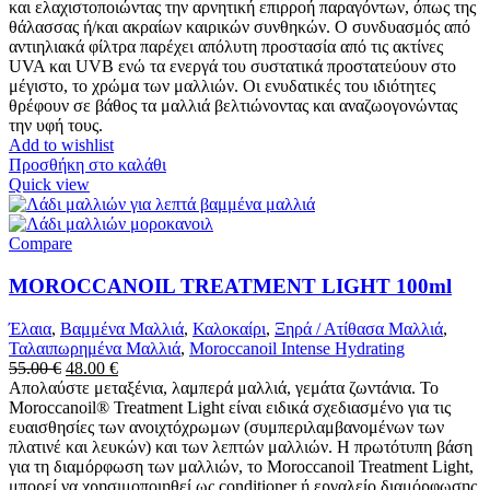
και ελαχιστοποιώντας την αρνητική επιρροή παραγόντων, όπως της
θάλασσας ή/και ακραίων καιρικών συνθηκών. Ο συνδυασμός από
αντιηλιακά φίλτρα παρέχει απόλυτη προστασία από τις ακτίνες
UVA και UVB ενώ τα ενεργά του συστατικά προστατεύουν στο
μέγιστο, το χρώμα των μαλλιών. Οι ενυδατικές του ιδιότητες
θρέφουν σε βάθος τα μαλλιά βελτιώνοντας και αναζωογονώντας
την υφή τους.
Add to wishlist
Προσθήκη στο καλάθι
Quick view
Compare
MOROCCANOIL TREATMENT LIGHT 100ml
Έλαια
,
Βαμμένα Μαλλιά
,
Καλοκαίρι
,
Ξηρά / Ατίθασα Μαλλιά
,
Ταλαιπωρημένα Μαλλιά
,
Moroccanoil Intense Hydrating
Original
Η
55.00
€
48.00
€
price
τρέχουσα
Απολαύστε μεταξένια, λαμπερά μαλλιά, γεμάτα ζωντάνια. Το
was:
τιμή
Moroccanoil® Treatment Light είναι ειδικά σχεδιασμένο για τις
55.00 €.
είναι:
ευαισθησίες των ανοιχτόχρωμων (συμπεριλαμβανομένων των
48.00 €.
πλατινέ και λευκών) και των λεπτών μαλλιών. Η πρωτότυπη βάση
για τη διαμόρφωση των μαλλιών, το Moroccanoil Treatment Light,
μπορεί να χρησιμοποιηθεί ως conditioner ή εργαλείο διαμόρφωσης