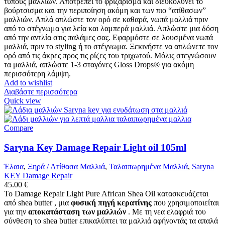
τύπους μαλλιών. Αποτρέπει το φριζάρισμα και διευκολύνει το
βούρτσισμα και την περιποίηση ακόμη και των πιο “ατίθασων”
μαλλιών. Απλά απλώστε τον ορό σε καθαρά, νωπά μαλλιά πριν
από το στέγνωμα για λεία και λαμπερά μαλλιά. Απλώστε μια δόση
από την αντλία στις παλάμες σας. Εφαρμόστε σε λουσμένα νωπά
μαλλιά, πριν το styling ή το στέγνωμα. Ξεκινήστε να απλώνετε τον
ορό από τις άκρες προς τις ρίζες του τριχωτού. Μόλις στεγνώσουν
τα μαλλιά, απλώστε 1-3 σταγόνες Gloss Drops® για ακόμη
περισσότερη λάμψη.
Add to wishlist
Διαβάστε περισσότερα
Quick view
Compare
Saryna Key Damage Repair Light oil 105ml
Έλαια
,
Ξηρά / Ατίθασα Μαλλιά
,
Ταλαιπωρημένα Μαλλιά
,
Saryna
KEY Damage Repair
45.00
€
Το Damage Repair Light Pure African Shea Oil κατασκευάζεται
από shea butter , μια
φυσική πηγή κερατίνης
που χρησιμοποιείται
για την
αποκατάσταση των μαλλιών
. Με τη νεα ελαφριά του
σύνθεση το shea butter επικαλύπτει τα μαλλιά αφήνοντάς τα απαλά