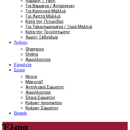
Λάμψης / Υφής
Για Βαμμένα / Ανταύγειες
Για Κανονικά Μαλλιά
Για Λεπτά Μαλλιά
Κατά της Πιτυρίδας
Για Ταλαιπωρημένα / Ξηρά Μαλλιά
Κατά της Τριχόπτωσης
Χωρίς Ξέβγαλμα
Άνδρες
Shampoo
Styling
Αφρόλουτρα
Εργαλεία
Σώμα
Νύχια
Μακιγιάζ
Αντηλιακά Σώματος
Αφρόλουτρα
Έλαια Σώματος
Κρέμες προσώπου
Κρέμες Σώματος
Brands
Έλαια