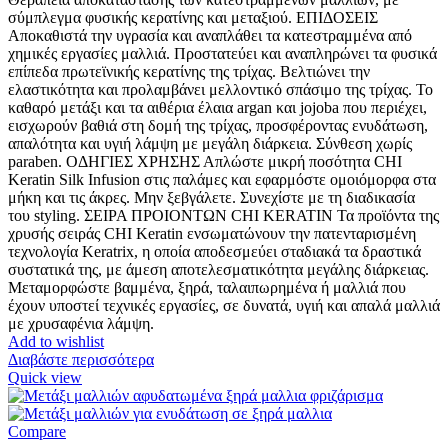
was:
τιμή
σύμπλεγμα φυσικής κερατίνης και μεταξιού. ΕΠΙΔΟΣΕΙΣ
21.00 €.
είναι:
Αποκαθιστά την υγρασία και αναπλάθει τα κατεστραμμένα από
14.00 €.
χημικές εργασίες μαλλιά. Προστατεύει και αναπληρώνει τα φυσικά
επίπεδα πρωτεϊνικής κερατίνης της τρίχας. Βελτιώνει την
ελαστικότητα και προλαμβάνει μελλοντικό σπάσιμο της τρίχας. Το
καθαρό μετάξι και τα αιθέρια έλαια argan και jojoba που περιέχει,
εισχωρούν βαθιά στη δομή της τρίχας, προσφέροντας ενυδάτωση,
απαλότητα και υγιή λάμψη με μεγάλη διάρκεια. Σύνθεση χωρίς
paraben. ΟΔΗΓΙΕΣ ΧΡΗΣΗΣ Απλώστε μικρή ποσότητα CHI
Keratin Silk Infusion στις παλάμες και εφαρμόστε ομοιόμορφα στα
μήκη και τις άκρες. Μην ξεβγάλετε. Συνεχίστε με τη διαδικασία
του styling. ΣΕΙΡΑ ΠΡΟΙΟΝΤΩΝ CHI KERATIN Τα προϊόντα της
χρυσής σειράς CHI Keratin ενσωματώνουν την πατενταρισμένη
τεχνολογία Keratrix, η οποία αποδεσμεύει σταδιακά τα δραστικά
συστατικά της, με άμεση αποτελεσματικότητα μεγάλης διάρκειας.
Μεταμορφώστε βαμμένα, ξηρά, ταλαιπωρημένα ή μαλλιά που
έχουν υποστεί τεχνικές εργασίες, σε δυνατά, υγιή και απαλά μαλλιά
με χρυσαφένια λάμψη.
Add to wishlist
Διαβάστε περισσότερα
Quick view
Compare