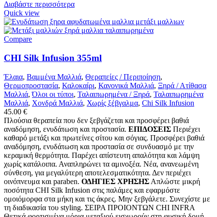
Διαβάστε περισσότερα
Quick view
Compare
CHI Silk Infusion 355ml
Έλαια
,
Βαμμένα Μαλλιά
,
Θεραπείες / Περιποίηση
,
Θερμοπροστασία
,
Καλοκαίρι
,
Κανονικά Μαλλιά
,
Ξηρά / Ατίθασα
Μαλλιά
,
Όλοι οι τύποι
,
Ταλαιπωρημένα / Ξηρά
,
Ταλαιπωρημένα
Μαλλιά
,
Χονδρά Μαλλιά
,
Χωρίς ξέβγαλμα
,
Chi Silk Infusion
45.00
€
Πλούσια θεραπεία που δεν ξεβγάζεται και προσφέρει βαθιά
αναδόμηση, ενυδάτωση και προστασία.
ΕΠΙΔΟΣΕΙΣ
Περιέχει
καθαρό μετάξι και πρωτείνες σίτου και σόγιας. Προσφέρει βαθιά
αναδόμηση, ενυδάτωση και προστασία σε συνδυασμό με την
κεραμική θερμότητα. Παρέχει απίστευτη απαλότητα και λάμψη
χωρίς κατάλοιπα. Αναπληρώνει τα αμινοξέα. Νέα, ανανεωμένη
σύνθεση, για μεγαλύτερη αποτελεσματικότητα. Δεν περιέχει
οινόπνευμα και paraben.
ΟΔΗΓΙΕΣ ΧΡΗΣΗΣ
Απλώστε μικρή
ποσότητα CHI Silk Infusion στις παλάμες και εφαρμόστε
ομοιόμορφα στα μήκη και τις άκρες. Μην ξεβγάλετε. Συνεχίστε με
τη διαδικασία του styling. ΣΕΙΡΑ ΠΡΟΙΟΝΤΩΝ CHI INFRA
Θετικά φορτισμένα μόρια μεταξιού εισχωρούν στη φυσική δομή