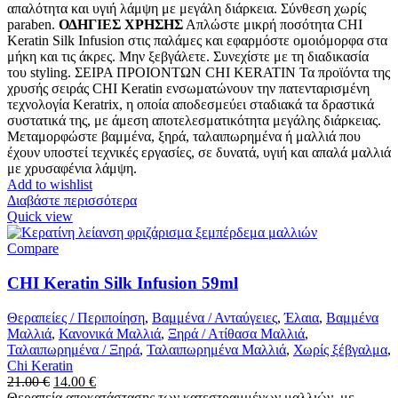
απαλότητα και υγιή λάμψη με μεγάλη διάρκεια. Σύνθεση χωρίς
paraben.
ΟΔΗΓΙΕΣ ΧΡΗΣΗΣ
Απλώστε μικρή ποσότητα CHI
Keratin Silk Infusion στις παλάμες και εφαρμόστε ομοιόμορφα στα
μήκη και τις άκρες. Μην ξεβγάλετε. Συνεχίστε με τη διαδικασία
του styling. ΣΕΙΡΑ ΠΡΟΙΟΝΤΩΝ CHI KERATIN Τα προϊόντα της
χρυσής σειράς CHI Keratin ενσωματώνουν την πατενταρισμένη
τεχνολογία Keratrix, η οποία αποδεσμεύει σταδιακά τα δραστικά
συστατικά της, με άμεση αποτελεσματικότητα μεγάλης διάρκειας.
Μεταμορφώστε βαμμένα, ξηρά, ταλαιπωρημένα ή μαλλιά που
έχουν υποστεί τεχνικές εργασίες, σε δυνατά, υγιή και απαλά μαλλιά
με χρυσαφένια λάμψη.
Add to wishlist
Διαβάστε περισσότερα
Quick view
Compare
CHI Keratin Silk Infusion 59ml
Θεραπείες / Περιποίηση
,
Βαμμένα / Ανταύγειες
,
Έλαια
,
Βαμμένα
Μαλλιά
,
Κανονικά Μαλλιά
,
Ξηρά / Ατίθασα Μαλλιά
,
Ταλαιπωρημένα / Ξηρά
,
Ταλαιπωρημένα Μαλλιά
,
Χωρίς ξέβγαλμα
,
Chi Keratin
Original
Η
21.00
€
14.00
€
price
τρέχουσα
Θεραπεία αποκατάστασης των κατεστραμμένων μαλλιών, με