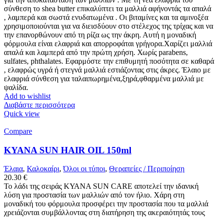
σύνθεση το shea butter επικαλύπτει τα μαλλιά αφήνοντάς τα απαλά
, λαμπερά και σωστά ενυδατωμένα . Οι βιταμίνες και τα αμινοξέα
χρησιμοποιούνται για να διεισδύουν στο στέλεχος της τρίχας και να
την επανορθώνουν από τη ρίζα ως την άκρη. Αυτή η μοναδική
φόρμουλα είναι ελαφριά και απορροφάται γρήγορα.Χαρίζει μαλλιά
απαλά και λαμπερά από την πρώτη χρήση. Χωρίς parabens,
sulfates, phthalates. Εφαρμόστε την επιθυμητή ποσότητα σε καθαρά
, ελαφρώς υγρά ή στεγνά μαλλιά εστιάζοντας στις άκρες. Έλαιο με
ελαφριά σύνθεση για ταλαιπωρημένα,ξηρά,φθαρμένα μαλλιά με
ψαλίδα.
Add to wishlist
Διαβάστε περισσότερα
Quick view
Compare
KYANA SUN HAIR OIL 150ml
Έλαια
,
Καλοκαίρι
,
Όλοι οι τύποι
,
Θεραπείες / Περιποίηση
20.30
€
Το λάδι της σειράς ΚΥΑΝΑ SUN CARE αποτελεί την ιδανική
λύση για προστασία των μαλλιών από τον ήλιο. Χάρη στη
μοναδική του φόρμουλα προσφέρει την προστασία που τα μαλλιά
χρειάζονται συμβάλλοντας στη διατήρηση της ακεραιότητάς τους