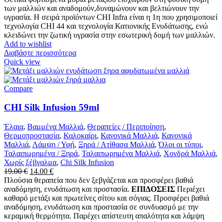
των μαλλιών και αναδομούν,δυναμώνουν και βελτιώνουν την
υγρασία. Η σειρά προϊόντων CHI Infra είναι η 1η που χρησιμοποιεί
τεχνολογία CHI 44 και τεχνολογία Κατιονικής Ενυδάτωσης, ενώ
κλειδώνει την ζωτική υγρασία στην εσωτερική δομή των μαλλιών.
Add to wishlist
Διαβάστε περισσότερα
Quick view
Compare
CHI Silk Infusion 59ml
Έλαια
,
Βαμμένα Μαλλιά
,
Θεραπείες / Περιποίηση
,
Θερμοπροστασία
,
Καλοκαίρι
,
Κανονικά Μαλλιά
,
Κανονικά
Μαλλιά
,
Λάμψη / Υφή
,
Ξηρά / Ατίθασα Μαλλιά
,
Όλοι οι τύποι
,
Ταλαιπωρημένα / Ξηρά
,
Ταλαιπωρημένα Μαλλιά
,
Χονδρά Μαλλιά
,
Χωρίς ξέβγαλμα
,
Chi Silk Infusion
Original
Η
19.00
€
14.00
€
price
τρέχουσα
Πλούσια θεραπεία που δεν ξεβγάζεται και προσφέρει βαθιά
was:
τιμή
αναδόμηση, ενυδάτωση και προστασία.
ΕΠΙΔΟΣΕΙΣ
Περιέχει
19.00 €.
είναι:
καθαρό μετάξι και πρωτείνες σίτου και σόγιας. Προσφέρει βαθιά
14.00 €.
αναδόμηση, ενυδάτωση και προστασία σε συνδυασμό με την
κεραμική θερμότητα. Παρέχει απίστευτη απαλότητα και λάμψη