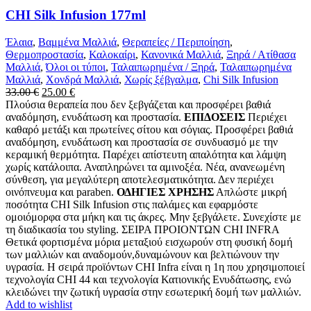
CHI Silk Infusion 177ml
Έλαια
,
Βαμμένα Μαλλιά
,
Θεραπείες / Περιποίηση
,
Θερμοπροστασία
,
Καλοκαίρι
,
Κανονικά Μαλλιά
,
Ξηρά / Ατίθασα
Μαλλιά
,
Όλοι οι τύποι
,
Ταλαιπωρημένα / Ξηρά
,
Ταλαιπωρημένα
Μαλλιά
,
Χονδρά Μαλλιά
,
Χωρίς ξέβγαλμα
,
Chi Silk Infusion
Original
Η
33.00
€
25.00
€
price
τρέχουσα
Πλούσια θεραπεία που δεν ξεβγάζεται και προσφέρει βαθιά
was:
τιμή
αναδόμηση, ενυδάτωση και προστασία.
ΕΠΙΔΟΣΕΙΣ
Περιέχει
33.00 €.
είναι:
καθαρό μετάξι και πρωτείνες σίτου και σόγιας. Προσφέρει βαθιά
25.00 €.
αναδόμηση, ενυδάτωση και προστασία σε συνδυασμό με την
κεραμική θερμότητα. Παρέχει απίστευτη απαλότητα και λάμψη
χωρίς κατάλοιπα. Αναπληρώνει τα αμινοξέα. Νέα, ανανεωμένη
σύνθεση, για μεγαλύτερη αποτελεσματικότητα. Δεν περιέχει
οινόπνευμα και paraben.
ΟΔΗΓΙΕΣ ΧΡΗΣΗΣ
Απλώστε μικρή
ποσότητα CHI Silk Infusion στις παλάμες και εφαρμόστε
ομοιόμορφα στα μήκη και τις άκρες. Μην ξεβγάλετε. Συνεχίστε με
τη διαδικασία του styling. ΣΕΙΡΑ ΠΡΟΙΟΝΤΩΝ CHI INFRA
Θετικά φορτισμένα μόρια μεταξιού εισχωρούν στη φυσική δομή
των μαλλιών και αναδομούν,δυναμώνουν και βελτιώνουν την
υγρασία. Η σειρά προϊόντων CHI Infra είναι η 1η που χρησιμοποιεί
τεχνολογία CHI 44 και τεχνολογία Κατιονικής Ενυδάτωσης, ενώ
κλειδώνει την ζωτική υγρασία στην εσωτερική δομή των μαλλιών.
Add to wishlist