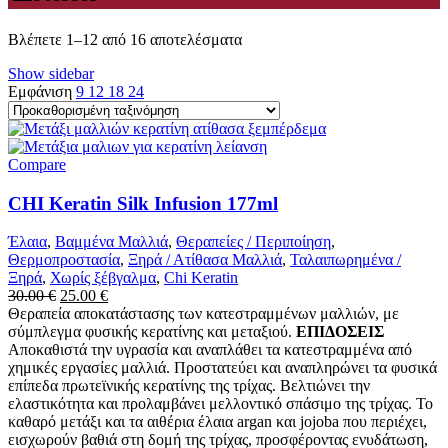
Βλέπετε 1–12 από 16 αποτελέσματα
Show sidebar
Εμφάνιση
9
12
18
24
Compare
CHI Keratin Silk Infusion 177ml
Έλαια
,
Βαμμένα Μαλλιά
,
Θεραπείες / Περιποίηση
,
Θερμοπροστασία
,
Ξηρά / Ατίθασα Μαλλιά
,
Ταλαιπωρημένα /
Ξηρά
,
Χωρίς ξέβγαλμα
,
Chi Keratin
Original
Η
30.00
€
25.00
€
price
τρέχουσα
Θεραπεία αποκατάστασης των κατεστραμμένων μαλλιών, με
was:
τιμή
σύμπλεγμα φυσικής κερατίνης και μεταξιού.
ΕΠΙΔΟΣΕΙΣ
30.00 €.
είναι:
Αποκαθιστά την υγρασία και αναπλάθει τα κατεστραμμένα από
25.00 €.
χημικές εργασίες μαλλιά. Προστατεύει και αναπληρώνει τα φυσικά
επίπεδα πρωτεϊνικής κερατίνης της τρίχας. Βελτιώνει την
ελαστικότητα και προλαμβάνει μελλοντικό σπάσιμο της τρίχας. Το
καθαρό μετάξι και τα αιθέρια έλαια argan και jojoba που περιέχει,
εισχωρούν βαθιά στη δομή της τρίχας, προσφέροντας ενυδάτωση,