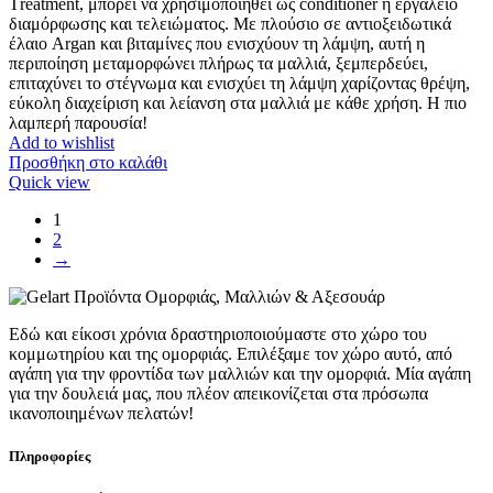
Τreatment, μπορεί να χρησιμοποιηθεί ως conditioner ή εργαλείο
διαμόρφωσης και τελειώματος. Με πλούσιο σε αντιοξειδωτικά
έλαιο Argan και βιταμίνες που ενισχύουν τη λάμψη, αυτή η
περιποίηση μεταμορφώνει πλήρως τα μαλλιά, ξεμπερδεύει,
επιταχύνει το στέγνωμα και ενισχύει τη λάμψη χαρίζοντας θρέψη,
εύκολη διαχείριση και λείανση στα μαλλιά με κάθε χρήση. Η πιο
λαμπερή παρουσία!
Add to wishlist
Προσθήκη στο καλάθι
Quick view
1
2
→
Εδώ και είκοσι χρόνια δραστηριοποιούμαστε στο χώρο του
κομμωτηρίου και της ομορφιάς. Επιλέξαμε τον χώρο αυτό, από
αγάπη για την φροντίδα των μαλλιών και την ομορφιά. Μία αγάπη
για την δουλειά μας, που πλέον απεικονίζεται στα πρόσωπα
ικανοποιημένων πελατών!
Πληροφορίες