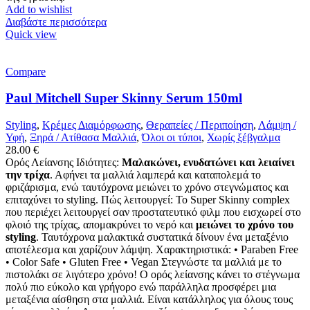
Add to wishlist
Διαβάστε περισσότερα
Quick view
Compare
Paul Mitchell Super Skinny Serum 150ml
Styling
,
Κρέμες Διαμόρφωσης
,
Θεραπείες / Περιποίηση
,
Λάμψη /
Υφή
,
Ξηρά / Ατίθασα Μαλλιά
,
Όλοι οι τύποι
,
Χωρίς ξέβγαλμα
28.00
€
Ορός Λείανσης Ιδιότητες:
Μαλακώνει, ενυδατώνει και λειαίνει
την τρίχα
. Αφήνει τα μαλλιά λαμπερά και καταπολεμά το
φριζάρισμα, ενώ ταυτόχρονα μειώνει το χρόνο στεγνώματος και
επιταχύνει το styling. Πώς λειτουργεί: Το Super Skinny complex
που περιέχει λειτουργεί σαν προστατευτικό φιλμ που εισχωρεί στο
φλοιό της τρίχας, απομακρύνει το νερό και
μειώνει το χρόνο του
styling
. Ταυτόχρονα μαλακτικά συστατικά δίνουν ένα μεταξένιο
αποτέλεσμα και χαρίζουν λάμψη. Χαρακτηριστικά: • Paraben Free
• Color Safe • Gluten Free • Vegan Στεγνώστε τα μαλλιά με το
πιστολάκι σε λιγότερο χρόνο! Ο ορός λείανσης κάνει το στέγνωμα
πολύ πιο εύκολο και γρήγορο ενώ παράλληλα προσφέρει μια
μεταξένια αίσθηση στα μαλλιά. Είναι κατάλληλoς για όλους τους