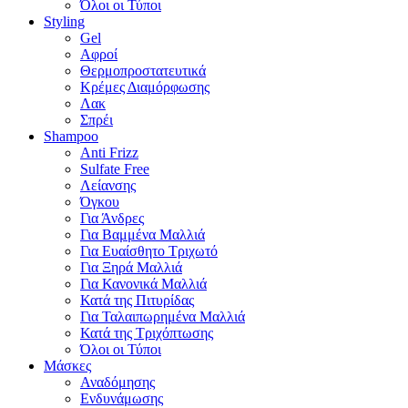
Όλοι οι Τύποι
Styling
Gel
Αφροί
Θερμοπροστατευτικά
Κρέμες Διαμόρφωσης
Λακ
Σπρέι
Shampoo
Anti Frizz
Sulfate Free
Λείανσης
Όγκου
Για Άνδρες
Για Βαμμένα Μαλλιά
Για Ευαίσθητο Τριχωτό
Για Ξηρά Μαλλιά
Για Κανονικά Μαλλιά
Κατά της Πιτυρίδας
Για Ταλαιπωρημένα Μαλλιά
Κατά της Τριχόπτωσης
Όλοι οι Τύποι
Μάσκες
Αναδόμησης
Ενδυνάμωσης