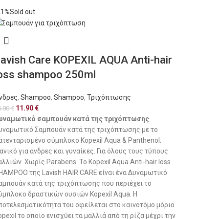
21%
Sold out
avish Care KOPEXIL AQUA Anti-hair
oss shampoo 250ml
νδρες
,
Shampoo
,
Shampoo
,
Τριχόπτωσης
11.90
€
5.00
€
υναμωτικό σαμπουάν κατά της τριχόπτωσης
υναμωτικό Σαμπουάν κατά της τριχόπτωσης με το
ατενταρισμένο σύμπλοκο Kopexil Aqua & Panthenol.
δανικό για άνδρες και γυναίκες. Για όλους τους τύπους
αλλιών. Χωρίς Parabens. Το Kopexil Aqua Anti-hair loss
HAMPOO της Lavish HAIR CARE είναι ένα Δυναμωτικό
αμπουάν κατά της τριχόπτωσης που περιέχει το
ύμπλοκο δραστικών ουσιών Kopexil Aqua. Η
ποτελεσματικότητα του οφείλεται στο καινοτόμο μόριο
opexil το οποίο ενισχύει τα μαλλιά από τη ρίζα μέχρι την