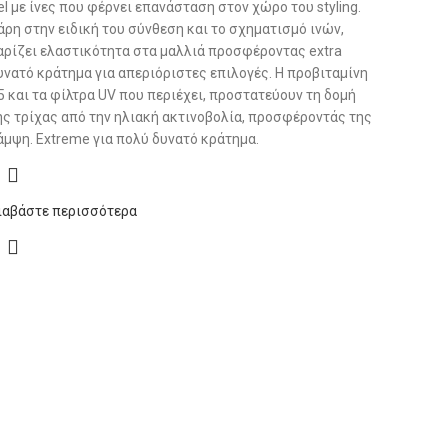
el με ίνες που φέρνει επανάσταση στον χώρο του styling.
άρη στην ειδική του σύνθεση και το σχηματισμό ινών,
αρίζει ελαστικότητα στα μαλλιά προσφέροντας extra
υνατό κράτημα για απεριόριστες επιλογές. Η προβιταμίνη
5 και τα φίλτρα UV που περιέχει, προστατεύουν τη δομή
ης τρίχας από την ηλιακή ακτινοβολία, προσφέροντάς της
άμψη. Extreme για πολύ δυνατό κράτηµα.
ιαβάστε περισσότερα