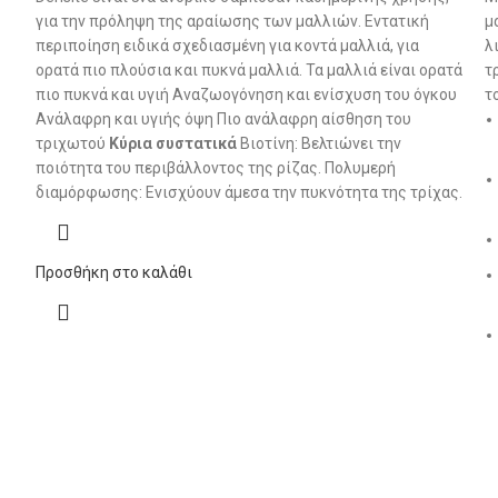
για την πρόληψη της αραίωσης των μαλλιών. Εντατική
μ
περιποίηση ειδικά σχεδιασμένη για κοντά μαλλιά, για
λ
ορατά πιο πλούσια και πυκνά μαλλιά. Τα μαλλιά είναι ορατά
τ
πιο πυκνά και υγιή Αναζωογόνηση και ενίσχυση του όγκου
τ
Ανάλαφρη και υγιής όψη Πιο ανάλαφρη αίσθηση του
τριχωτού
Κύρια συστατικά
Βιοτίνη: Βελτιώνει την
ποιότητα του περιβάλλοντος της ρίζας. Πολυμερή
διαμόρφωσης: Ενισχύουν άμεσα την πυκνότητα της τρίχας.
Προσθήκη στο καλάθι