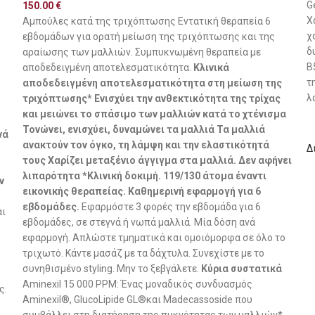
G
150.00
€
Χ
Αμπούλες κατά της τριχόπτωσης Εντατική θεραπεία 6
χ
εβδομάδων για ορατή μείωση της τριχόπτωσης και της
δ
αραίωσης των μαλλιών. Συμπυκνωμένη θεραπεία με
Β
αποδεδειγμένη αποτελεσματικότητα.
Κλινικά
τ
αποδεδειγμένη αποτελεσματικότητα στη μείωση της
λ
τριχόπτωσης* Ενισχύει την ανθεκτικότητα της τρίχας
και μειώνει το σπάσιμο των μαλλιών κατά το χτένισμα
Τονώνει, ενισχύει, δυναμώνει τα μαλλιά Τα μαλλιά
νά
ανακτούν τον όγκο, τη λάμψη και την ελαστικότητά
Δ
τους Χαρίζει μεταξένιο άγγιγμα στα μαλλιά. Δεν αφήνει
λιπαρότητα *Κλινική δοκιμή. 119/130 άτομα έναντι
ν
εικονικής θεραπείας. Καθημερινή εφαρμογή για 6
εβδομάδες.
Εφαρμόστε 3 φορές την εβδομάδα για 6
αι
εβδομάδες, σε στεγνά ή νωπά μαλλιά. Μία δόση ανά
εφαρμογή. Απλώστε τμηματικά και ομοιόμορφα σε όλο το
τριχωτό. Κάντε μασάζ με τα δάχτυλα. Συνεχίστε με το
συνηθισμένο styling. Μην το ξεβγάλετε.
Κύρια συστατικά
Aminexil 15 000 PPM: Ένας μοναδικός συνδυασμός
ς.
Aminexil®, GlucoLipide GL®και Madecassoside που