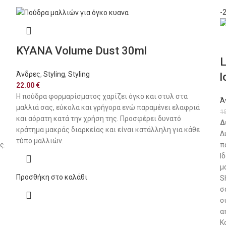
-
KYANA Volume Dust 30ml
L
Άνδρες
,
Styling
,
Styling
l
22.00
€
Η πούδρα φορμαρίσματος χαρίζει όγκο και στυλ στα
Ά
μαλλιά σας, εύκολα και γρήγορα ενώ παραμένει ελαφριά
1
και αόρατη κατά την χρήση της. Προσφέρει δυνατό
Δ
κράτημα μακράς διαρκείας και είναι κατάλληλη για κάθε
Δ
τύπο μαλλιών.
ς.
π
Ι
μ
Προσθήκη στο καλάθι
S
σ
σ
α
K