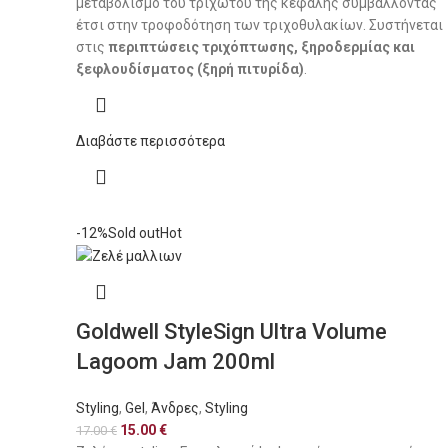
μεταβολισμό του τριχωτού της κεφαλής συμβάλλοντας
έτσι στην τροφοδότηση των τριχοθυλακίων. Συστήνεται
στις
περιπτώσεις τριχόπτωσης, ξηροδερμίας και
ξεφλουδίσματος (ξηρή πιτυρίδα)
.
Διαβάστε περισσότερα
-12%
Sold out
Hot
Goldwell StyleSign Ultra Volume
Lagoom Jam 200ml
Styling
,
Gel
,
Άνδρες
,
Styling
15.00
€
17.00
€