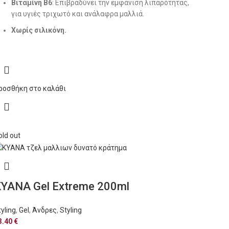
Βιταμίνη Β6
: Επιβραδύνει την εμφάνιση λιπαρότητας,
για υγιές τριχωτό και ανάλαφρα μαλλιά.
Χωρίς σιλικόνη.
ροσθήκη στο καλάθι
old out
YANA Gel Extreme 200ml
tyling
,
Gel
,
Άνδρες
,
Styling
3.40
€