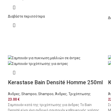
Διαβάστε περισσότερα
Δ
Kerastase Bain Densité Homme 250ml
K
Άνδρες
,
Shampoo
,
Shampoo
,
Άνδρες
,
Τριχόπτωσης
Ά
23.00
€
2
Σαμπουάν κατά της τριχόπτωσης για άνδρες Το Bain
Σ
Densité είναι ένα ανδρικό σαμπουάν καθημερινής χρήσης,
Μ