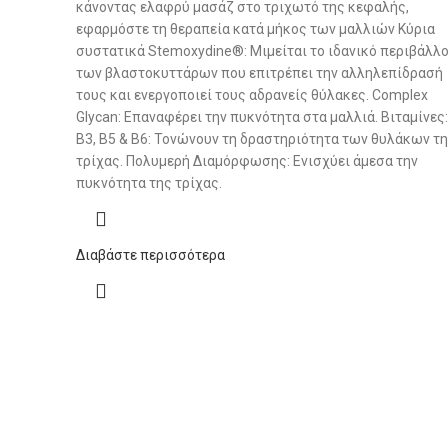
κάνοντας ελαφρύ μασάζ στο τριχωτό της κεφαλής,
εφαρμόστε τη θεραπεία κατά μήκος των μαλλιών Κύρια
συστατικά Stemoxydine®: Μιμείται το ιδανικό περιβάλλ
των βλαστοκυττάρων που επιτρέπει την αλληλεπίδρασή
τους και ενεργοποιεί τους αδρανείς θύλακες. Complex
Glycan: Επαναφέρει την πυκνότητα στα μαλλιά. Βιταμίνες:
B3, B5 & B6: Τονώνουν τη δραστηριότητα των θυλάκων τ
τρίχας. Πολυμερή Διαμόρφωσης: Ενισχύει άμεσα την
πυκνότητα της τρίχας.
Διαβάστε περισσότερα