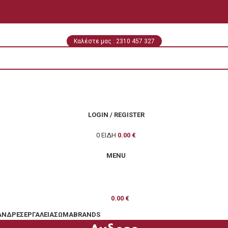
Καλέστε μας : 2310 457 327
LOGIN / REGISTER
0
ΕΊΔΗ
0.00
€
MENU
0.00
€
ΆΝΔΡΕΣ
ΕΡΓΑΛΕΊΑ
ΣΏΜΑ
BRANDS