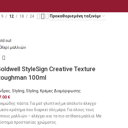
9
12
18
24
old out
oldwell StyleSign Creative Texture
Roughman 100ml
νδρες
,
Styling
,
Styling
,
Κρέμες Διαμόρφωσης
7.00
€
ρεμώδης πάστα. Για ματ γλυπτική με απόλυτο έλεγχο
μεσο κράτημα που διαρκεί όλη μέρα. Για όλους τους
ύπους μαλλιών – ελέγχει και τα πιο ατίθασα μαλλιά. Με
ύστημα προστασίας χρώματος.