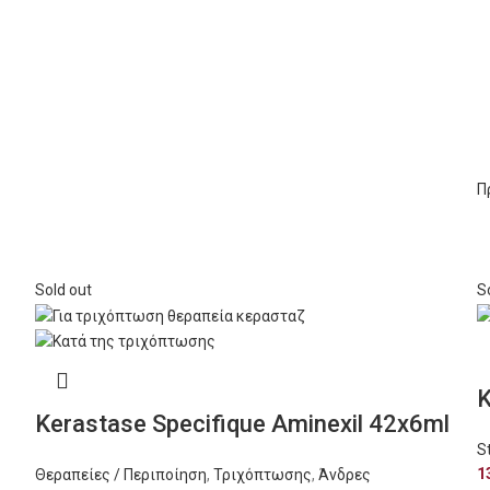
Π
Sold out
S
K
Kerastase Specifique Aminexil 42x6ml
S
1
Θεραπείες / Περιποίηση
,
Τριχόπτωσης
,
Άνδρες