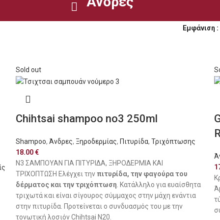
Ανδρες
Εμφάνιση
Sold out
S
Chihtsai shampoo no3 250ml
G
Shampoo
,
Άνδρες
,
Ξηροδερμίας
,
Πιτυρίδα
,
Τριχόπτωσης
18.00
€
Ά
N3 ΣΑΜΠΟΥΑΝ ΓΙΑ ΠΙΤΥΡΙΔΑ, ΞΗΡΟΔΕΡΜΙΑ ΚΑΙ
1
ίς
ΤΡΙΧΟΠΤΩΣΗ Ελέγχει την
πιτυρίδα, την φαγούρα του
Κ
δέρματος και την τριχόπτωση
. Κατάλληλο για ευαίσθητα
Ά
τριχωτά και είναι σίγουρος σύμμαχος στην μάχη ενάντια
τ
στην πιτυρίδα. Προτείνεται ο συνδυασμός του με την
σ
τονωτική λοσιόν Chihtsai N20.