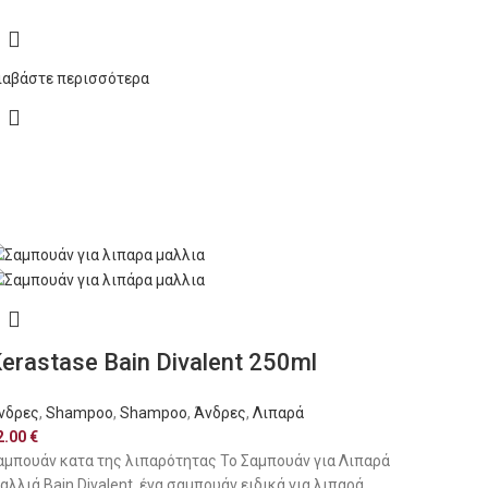
ιαβάστε περισσότερα
erastase Bain Divalent 250ml
νδρες
,
Shampoo
,
Shampoo
,
Άνδρες
,
Λιπαρά
2.00
€
αμπουάν κατα της λιπαρότητας Το Σαμπουάν για Λιπαρά
αλλιά Bain Divalent, ένα σαμπουάν ειδικά για λιπαρά