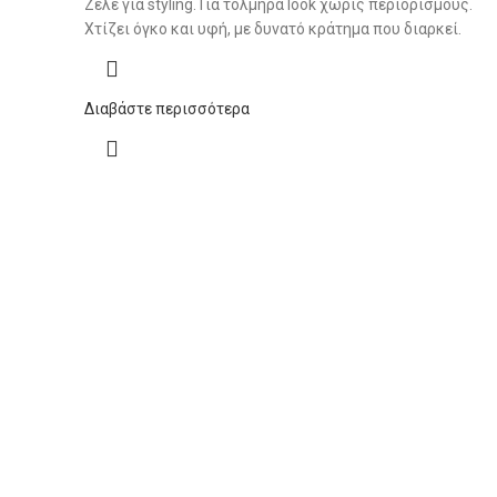
Ζελέ για styling. Για τολμηρά look χωρίς περιορισμούς.
Χτίζει όγκο και υφή, με δυνατό κράτημα που διαρκεί.
Διαβάστε περισσότερα