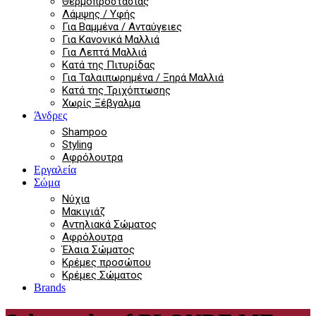
Θερμοπροστασίας
Λάμψης / Υφής
Για Βαμμένα / Ανταύγειες
Για Κανονικά Μαλλιά
Για Λεπτά Μαλλιά
Κατά της Πιτυρίδας
Για Ταλαιπωρημένα / Ξηρά Μαλλιά
Κατά της Τριχόπτωσης
Χωρίς Ξέβγαλμα
Άνδρες
Shampoo
Styling
Αφρόλουτρα
Εργαλεία
Σώμα
Νύχια
Μακιγιάζ
Αντηλιακά Σώματος
Αφρόλουτρα
Έλαια Σώματος
Κρέμες προσώπου
Κρέμες Σώματος
Brands