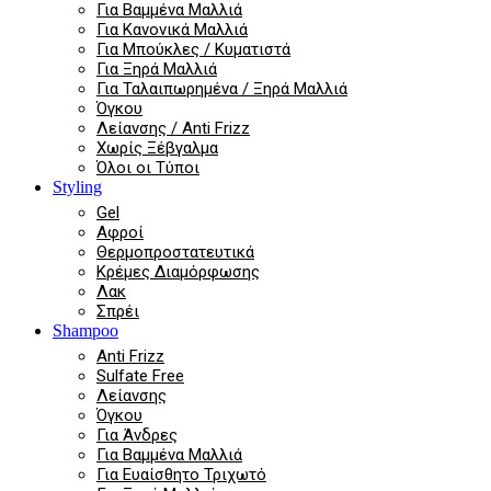
Για Βαμμένα Μαλλιά
Για Κανονικά Μαλλιά
Για Μπούκλες / Κυματιστά
Για Ξηρά Μαλλιά
Για Ταλαιπωρημένα / Ξηρά Μαλλιά
Όγκου
Λείανσης / Anti Frizz
Χωρίς Ξέβγαλμα
Όλοι οι Τύποι
Styling
Gel
Αφροί
Θερμοπροστατευτικά
Κρέμες Διαμόρφωσης
Λακ
Σπρέι
Shampoo
Anti Frizz
Sulfate Free
Λείανσης
Όγκου
Για Άνδρες
Για Βαμμένα Μαλλιά
Για Ευαίσθητο Τριχωτό