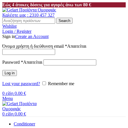
Εώς 4 άτοκες δόσεις για αγορές άνω των 80 €
Καλέστε μας : 2310 457 327
Search
Wishlist
Login / Register
Sign in
Create an Account
Όνομα χρήστη ή διεύθυνση email
*
Απαιτείται
Password
*
Απαιτείται
Log in
Lost your password?
Remember me
0
είδη
0.00
€
Menu
0
είδη
0.00
€
Conditioner