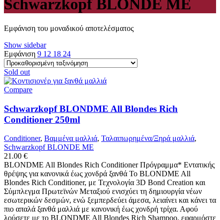
Schwarzkopf BLONDE ME
Εμφάνιση του μοναδικού αποτελέσματος
Show sidebar
Εμφάνιση
9
12
18
24
Sold out
Compare
Schwarzkopf BLONDME All Blondes Rich
Conditioner 250ml
Conditioner
,
Βαμμένα μαλλιά
,
Ταλαιπωρημένα/Ξηρά μαλλιά
,
Schwarzkopf BLONDE ME
21.00
€
BLONDME All Blondes Rich Conditioner Πρόγραμμα* Εντατικής
θρέψης για κανονικά έως χονδρά ξανθά To BLONDME All
Blondes Rich Conditioner, με Τεχνολογία 3D Bond Creation και
Σύμπλεγμα Πρωτεϊνών Μεταξιού ενισχύει τη δημιουργία νέων
εσωτερικών δεσμών, ενώ ξεμπερδεύει άμεσα, λειαίνει και κάνει τα
πιο απαλά ξανθά μαλλιά με κανονική έως χονδρή τρίχα. Αφού
λούσετε με το BLONDME All Blondes Rich Shampoo, εφαρμόστε