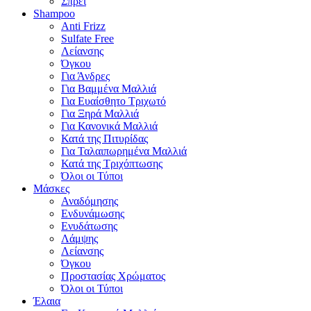
Σπρέι
Shampoo
Anti Frizz
Sulfate Free
Λείανσης
Όγκου
Για Άνδρες
Για Βαμμένα Μαλλιά
Για Ευαίσθητο Τριχωτό
Για Ξηρά Μαλλιά
Για Κανονικά Μαλλιά
Κατά της Πιτυρίδας
Για Ταλαιπωρημένα Μαλλιά
Κατά της Τριχόπτωσης
Όλοι οι Τύποι
Μάσκες
Αναδόμησης
Ενδυνάμωσης
Ενυδάτωσης
Λάμψης
Λείανσης
Όγκου
Προστασίας Χρώματος
Όλοι οι Τύποι
Έλαια