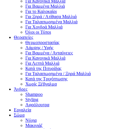
Για Κανονικά Μαλλιά
Για Βαμμένα Μαλλιά
Για το Καλοκαίρι
Για Ξηρά / Ατίθασα Μαλλιά
Για Ταλαιπωρημένα Μαλλιά
Για Χονδρά Μαλλιά
Όλοι οι Τύποι
Θεραπείες
Θερμοπροστασίας
Λάμψης / Υφής
Για Βαμμένα / Ανταύγειες
Για Κανονικά Μαλλιά
Για Λεπτά Μαλλιά
Κατά της Πιτυρίδας
Για Ταλαιπωρημένα / Ξηρά Μαλλιά
Κατά της Τριχόπτωσης
Χωρίς Ξέβγαλμα
Άνδρες
Shampoo
Styling
Αφρόλουτρα
Εργαλεία
Σώμα
Νύχια
Μακιγιάζ