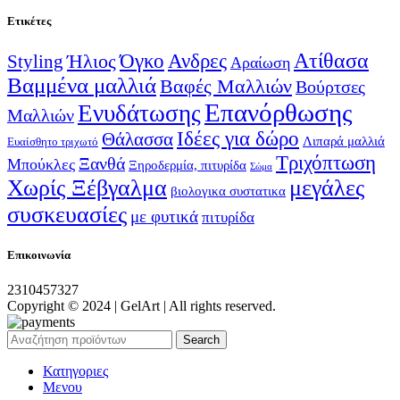
Ετικέτες
Ατίθασα
Όγκο
Ανδρες
Ήλιος
Styling
Αραίωση
Βαμμένα μαλλιά
Βαφές Μαλλιών
Βούρτσες
Επανόρθωσης
Ενυδάτωσης
Μαλλιών
Ιδέες για δώρο
Θάλασσα
Λιπαρά μαλλιά
Ευαίσθητο τριχωτό
Τριχόπτωση
Ξανθά
Μπούκλες
Ξηροδερμία, πιτυρίδα
Σώμα
Χωρίς Ξέβγαλμα
μεγάλες
βιολογικα συστατικα
συσκευασίες
με φυτικά
πιτυρίδα
Επικοινωνία
2310457327
Copyright © 2024 | GelArt | All rights reserved.
Search
Κατηγοριες
Μενου