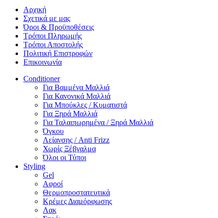
Αρχική
Σχετικά με μας
Όροι & Προϋποθέσεις
Τρόποι Πληρωμής
Τρόποι Αποστολής
Πολιτική Επιστροφών
Επικοινωνία
Conditioner
Για Βαμμένα Μαλλιά
Για Κανονικά Μαλλιά
Για Μπούκλες / Κυματιστά
Για Ξηρά Μαλλιά
Για Ταλαιπωρημένα / Ξηρά Μαλλιά
Όγκου
Λείανσης / Anti Frizz
Χωρίς Ξέβγαλμα
Όλοι οι Τύποι
Styling
Gel
Αφροί
Θερμοπροστατευτικά
Κρέμες Διαμόρφωσης
Λακ