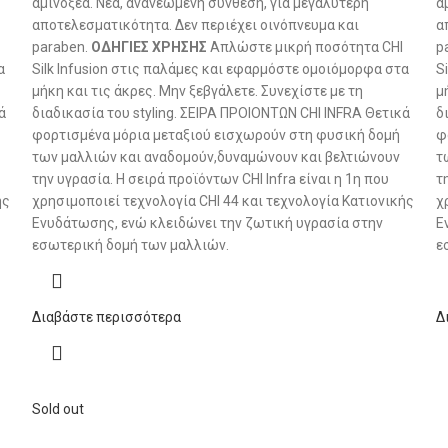
αμινοξέα. Νέα, ανανεωμένη σύνθεση, για μεγαλύτερη
α
αποτελεσματικότητα. Δεν περιέχει οινόπνευμα και
α
paraben.
ΟΔΗΓΙΕΣ ΧΡΗΣΗΣ
Απλώστε μικρή ποσότητα CHI
p
α
Silk Infusion στις παλάμες και εφαρμόστε ομοιόμορφα στα
S
μήκη και τις άκρες. Μην ξεβγάλετε. Συνεχίστε με τη
μ
ά
διαδικασία του styling. ΣΕΙΡΑ ΠΡΟΙΟΝΤΩΝ CHI INFRA Θετικά
δ
φορτισμένα μόρια μεταξιού εισχωρούν στη φυσική δομή
φ
των μαλλιών και αναδομούν,δυναμώνουν και βελτιώνουν
τ
την υγρασία. Η σειρά προϊόντων CHI Infra είναι η 1η που
τ
ής
χρησιμοποιεί τεχνολογία CHI 44 και τεχνολογία Κατιονικής
χ
Ενυδάτωσης, ενώ κλειδώνει την ζωτική υγρασία στην
Ε
εσωτερική δομή των μαλλιών.
ε
Διαβάστε περισσότερα
Δ
Sold out