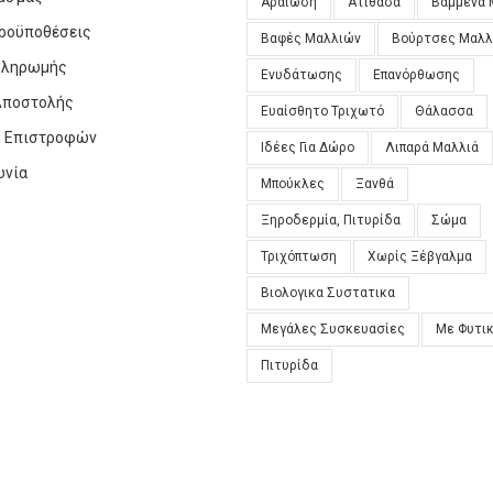
Αραίωση
Ατίθασα
Βαμμένα 
Προϋποθέσεις
Βαφές Μαλλιών
Βούρτσες Μαλλ
Πληρωμής
Ενυδάτωσης
Επανόρθωσης
Αποστολής
Ευαίσθητο Τριχωτό
Θάλασσα
ή Επιστροφών
Ιδέες Για Δώρο
Λιπαρά Μαλλιά
ωνία
Μπούκλες
Ξανθά
Ξηροδερμία, Πιτυρίδα
Σώμα
Τριχόπτωση
Χωρίς Ξέβγαλμα
Βιολογικα Συστατικα
Μεγάλες Συσκευασίες
Με Φυτι
Πιτυρίδα