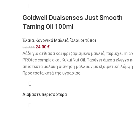
Goldwell Dualsenses Just Smooth
Taming Oil 100ml
Έλαια
,
Κανονικά Μαλλιά
,
Όλοι οι τύποι
24.00
€
32.00
€
Λάδι για ατίθασα και φριζαρισμένα μαλλιά, περιέχει micr
PROtec complex και Kukui Nut Oil. Παρέχει άμεσα έλεγχο κ
απίστευτα μαλακή αίσθηση μαλλιών με εξαιρετική λάμψη
Προστασία κατά της υγρασίας.
Διαβάστε περισσότερα