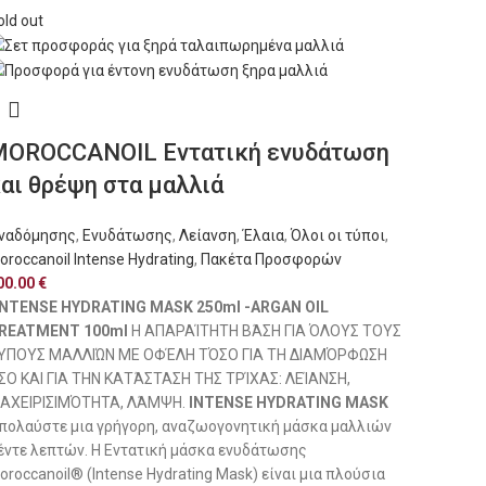
old out
MOROCCANOIL Εντατική ενυδάτωση
αι θρέψη στα μαλλιά
ναδόμησης
,
Ενυδάτωσης
,
Λείανση
,
Έλαια
,
Όλοι οι τύποι
,
oroccanoil Intense Hydrating
,
Πακέτα Προσφορών
00.00
€
INTENSE HYDRATING MASK 250ml -ARGAN OIL
REATMENT 100ml
Η ΑΠΑΡΑΊΤΗΤΗ ΒΆΣΗ ΓΙΑ ΌΛΟΥΣ ΤΟΥΣ
ΎΠΟΥΣ ΜΑΛΛΙΏΝ ΜΕ ΟΦΈΛΗ ΤΌΣΟ ΓΙΑ ΤΗ ΔΙΑΜΌΡΦΩΣΗ
ΣΟ ΚΑΙ ΓΙΑ ΤΗΝ ΚΑΤΆΣΤΑΣΗ ΤΗΣ ΤΡΊΧΑΣ: ΛΕΊΑΝΣΗ,
ΙΑΧΕΙΡΙΣΙΜΌΤΗΤΑ, ΛΆΜΨΗ.
INTENSE HYDRATING MASK
πολαύστε μια γρήγορη, αναζωογονητική μάσκα μαλλιών
έντε λεπτών. Η Εντατική μάσκα ενυδάτωσης
oroccanoil® (Intense Hydrating Mask) είναι μια πλούσια