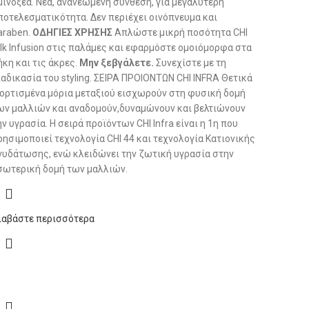
μινοξέα. Νέα, ανανεωμένη σύνθεση, για μεγαλύτερη
ποτελεσματικότητα. Δεν περιέχει οινόπνευμα και
araben.
ΟΔΗΓΙΕΣ ΧΡΗΣΗΣ
Απλώστε μικρή ποσότητα CHI
ilk Infusion στις παλάμες και εφαρμόστε ομοιόμορφα στα
ήκη και τις άκρες.
Μην ξεβγάλετε.
Συνεχίστε με τη
ιαδικασία του styling. ΣΕΙΡΑ ΠΡΟΙΟΝΤΩΝ CHI INFRA Θετικά
ορτισμένα μόρια μεταξιού εισχωρούν στη φυσική δομή
ων μαλλιών και αναδομούν,δυναμώνουν και βελτιώνουν
ην υγρασία. Η σειρά προϊόντων CHI Infra είναι η 1η που
ρησιμοποιεί τεχνολογία CHI 44 και τεχνολογία Κατιονικής
νυδάτωσης, ενώ κλειδώνει την ζωτική υγρασία στην
σωτερική δομή των μαλλιών.
ιαβάστε περισσότερα