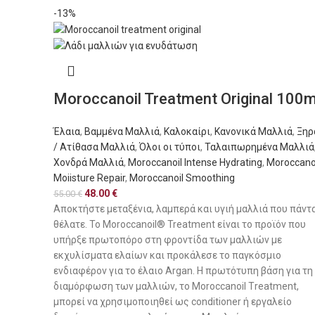
-13%
Moroccanoil Treatment Original 100m
Έλαια
,
Βαμμένα Μαλλιά
,
Καλοκαίρι
,
Κανονικά Μαλλιά
,
Ξηρ
/ Ατίθασα Μαλλιά
,
Όλοι οι τύποι
,
Ταλαιπωρημένα Μαλλιά
Χονδρά Μαλλιά
,
Moroccanoil Intense Hydrating
,
Moroccano
Moiisture Repair
,
Moroccanoil Smoothing
48.00
€
55.00
€
Αποκτήστε μεταξένια, λαμπερά και υγιή μαλλιά που πάντ
θέλατε. To Moroccanoil® Treatment είναι το προϊόν που
υπήρξε πρωτοπόρο στη φροντίδα των μαλλιών με
εκχυλίσματα ελαίων και προκάλεσε το παγκόσμιο
ενδιαφέρον για το έλαιο Argan. Η πρωτότυπη βάση για τη
διαμόρφωση των μαλλιών, το Moroccanoil Τreatment,
μπορεί να χρησιμοποιηθεί ως conditioner ή εργαλείο