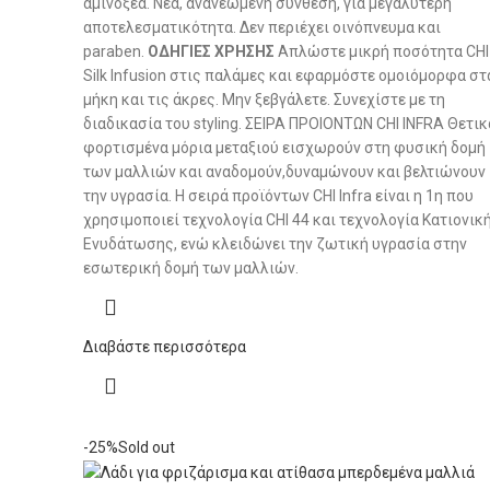
αμινοξέα. Νέα, ανανεωμένη σύνθεση, για μεγαλύτερη
αποτελεσματικότητα. Δεν περιέχει οινόπνευμα και
paraben.
ΟΔΗΓΙΕΣ ΧΡΗΣΗΣ
Απλώστε μικρή ποσότητα CHI
Silk Infusion στις παλάμες και εφαρμόστε ομοιόμορφα στ
μήκη και τις άκρες. Μην ξεβγάλετε. Συνεχίστε με τη
διαδικασία του styling. ΣΕΙΡΑ ΠΡΟΙΟΝΤΩΝ CHI INFRA Θετικ
φορτισμένα μόρια μεταξιού εισχωρούν στη φυσική δομή
των μαλλιών και αναδομούν,δυναμώνουν και βελτιώνουν
την υγρασία. Η σειρά προϊόντων CHI Infra είναι η 1η που
χρησιμοποιεί τεχνολογία CHI 44 και τεχνολογία Κατιονικ
Ενυδάτωσης, ενώ κλειδώνει την ζωτική υγρασία στην
εσωτερική δομή των μαλλιών.
Διαβάστε περισσότερα
-25%
Sold out