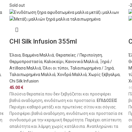
Sold out
-
CHI Silk Infusion 355ml
C
Έλαια
,
Βαμμένα Μαλλιά
,
Θεραπείες / Περιποίηση
,
Έ
Θερμοπροστασία
,
Καλοκαίρι
,
Κανονικά Μαλλιά
,
Ξηρά /
Θ
Ατίθασα Μαλλιά
,
Όλοι οι τύποι
,
Ταλαιπωρημένα / Ξηρά
,
Μ
α
,
Ταλαιπωρημένα Μαλλιά
,
Χονδρά Μαλλιά
,
Χωρίς ξέβγαλμα
,
τ
Chi Silk Infusion
Χ
45.00
€
1
Πλούσια θεραπεία που δεν ξεβγάζεται και προσφέρει
Π
βαθιά αναδόμηση, ενυδάτωση και προστασία.
ΕΠΙΔΟΣΕΙΣ
β
Περιέχει καθαρό μετάξι και πρωτείνες σίτου και σόγιας.
Π
σε
Προσφέρει βαθιά αναδόμηση, ενυδάτωση και προστασία σε
Π
τη
συνδυασμό με την κεραμική θερμότητα. Παρέχει απίστευτη
σ
απαλότητα και λάμψη χωρίς κατάλοιπα. Αναπληρώνει τα
α