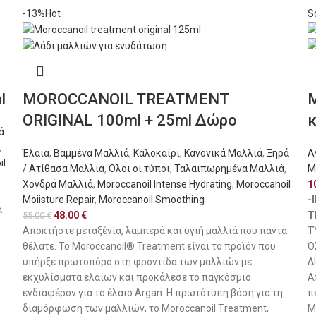
-13%
Hot
S
l
MOROCCANOIL TREATMENT
ORIGINAL 100ml + 25ml Δώρο
κ
ά
,
Έλαια
,
Βαμμένα Μαλλιά
,
Καλοκαίρι
,
Κανονικά Μαλλιά
,
Ξηρά
Α
il
/ Ατίθασα Μαλλιά
,
Όλοι οι τύποι
,
Ταλαιπωρημένα Μαλλιά
,
M
Χονδρά Μαλλιά
,
Moroccanoil Intense Hydrating
,
Moroccanoil
1
Moiisture Repair
,
Moroccanoil Smoothing
-
α
48.00
€
T
55.00
€
Αποκτήστε μεταξένια, λαμπερά και υγιή μαλλιά που πάντα
Τ
θέλατε. To Moroccanoil® Treatment είναι το προϊόν που
Ό
υπήρξε πρωτοπόρο στη φροντίδα των μαλλιών με
Δ
εκχυλίσματα ελαίων και προκάλεσε το παγκόσμιο
Α
ενδιαφέρον για το έλαιο Argan. Η πρωτότυπη βάση για τη
π
διαμόρφωση των μαλλιών, το Moroccanoil Τreatment,
M