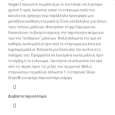
Vegan Στεγνώστε τα μαλλιά με το πιστολάκι σε λιγότερο
χρόνο! Ο ορός λείανσης κάνει το στέγνωμα πολύ πιο
εύκολο και γρήγορο ενώ παράλληλα προσφέρει μια
μεταξένια αίσθηση στα μαλλιά. Είναι κατάλληλoς για όλους
τους τύπους μαλλιών. Αποτρέπει το φριζάρισμα και
διευκολύνει το βούρτσισμα και την περιποίηση ακόμη και
των πιο “ατίθασων” μαλλιών. Απλά απλώστε τον ορό σε
καθαρά, νωπά μαλλιά πριν από το στέγνωμα για λεία και
λαμπερά μαλλιά. Απλώστε μια δόση από την αντλία στις
παλάμες σας. Εφαρμόστε σε λουσμένα νωπά μαλλιά, πριν
το styling ή το στέγνωμα. Ξεκινήστε να απλώνετε τον ορό
από τις άκρες προς τις ρίζες του τριχωτού. Μόλις
στεγνώσουν τα μαλλιά, απλώστε 1-3 σταγόνες Gloss
Drops® για ακόμη περισσότερη λάμψη.
Διαβάστε περισσότερα