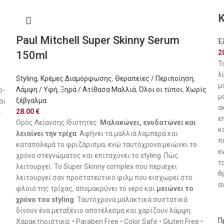
K
Paul Mitchell Super Skinny Serum
Έ
2
150ml
Τ
λ
Styling
,
Κρέμες Διαμόρφωσης
,
Θεραπείες / Περιποίηση
,
μ
Λάμψη / Υφή
,
Ξηρά / Ατίθασα Μαλλιά
,
Όλοι οι τύποι
,
Χωρίς
o-
μ
ξέβγαλμα
αι
α
28.00
€
.
ε
Ορός Λείανσης Ιδιότητες:
Μαλακώνει, ενυδατώνει και
κ
λειαίνει την τρίχα
. Αφήνει τα μαλλιά λαμπερά και
π
καταπολεμά το φριζάρισμα, ενώ ταυτόχρονα μειώνει το
ε
χρόνο στεγνώματος και επιταχύνει το styling. Πώς
τ
λειτουργεί: Το Super Skinny complex που περιέχει
θ
λειτουργεί σαν προστατευτικό φιλμ που εισχωρεί στο
α
φλοιό της τρίχας, απομακρύνει το νερό και
μειώνει το
χρόνο του styling
. Ταυτόχρονα μαλακτικά συστατικά
δίνουν ένα μεταξένιο αποτέλεσμα και χαρίζουν λάμψη.
Π
Χαρακτηριστικά: • Paraben Free • Color Safe • Gluten Free •