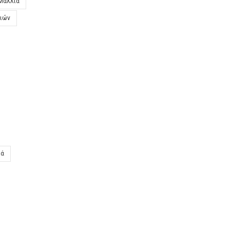
Μαλλιά
ιών
κά