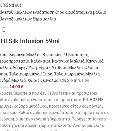
26%
Sold out
HI Silk Infusion 59ml
λαια
,
Βαμμένα Μαλλιά
,
Θεραπείες / Περιποίηση
,
ερμοπροστασία
,
Καλοκαίρι
,
Κανονικά Μαλλιά
,
Κανονικά
αλλιά
,
Λάμψη / Υφή
,
Ξηρά / Ατίθασα Μαλλιά
,
Όλοι οι
ύποι
,
Ταλαιπωρημένα / Ξηρά
,
Ταλαιπωρημένα Μαλλιά
,
ονδρά Μαλλιά
,
Χωρίς ξέβγαλμα
,
Chi Silk Infusion
14.00
€
9.00
€
λούσια θεραπεία που δεν ξεβγάζεται και προσφέρει
αθιά αναδόμηση, ενυδάτωση και προστασία.
ΕΠΙΔΟΣΕΙΣ
εριέχει καθαρό μετάξι και πρωτείνες σίτου και σόγιας.
ροσφέρει βαθιά αναδόμηση, ενυδάτωση και προστασία σε
υνδυασμό με την κεραμική θερμότητα. Παρέχει απίστευτη
παλότητα και λάμψη χωρίς κατάλοιπα. Αναπληρώνει τα