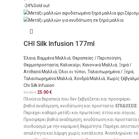
-24%
Sold out
CHI Silk Infusion 177ml
Έλαια
,
Βαμμένα Μαλλιά
,
Θεραπείες / Περιποίηση
,
Θερμοπροστασία
,
Καλοκαίρι
,
Κανονικά Μαλλιά
,
Ξηρά /
Ατίθασα Μαλλιά
,
Όλοι οι τύποι
,
Ταλαιπωρημένα / Ξηρά
,
Ταλαιπωρημένα Μαλλιά
,
Χονδρά Μαλλιά
,
Χωρίς ξέβγαλμ
Chi Silk Infusion
25.00
€
33.00
€
Πλούσια θεραπεία που δεν ξεβγάζεται και προσφέρει
βαθιά αναδόμηση, ενυδάτωση και προστασία.
ΕΠΙΔΟΣΕΙΣ
Περιέχει καθαρό μετάξι και πρωτείνες σίτου και σόγιας.
Προσφέρει βαθιά αναδόμηση, ενυδάτωση και προστασία 
συνδυασμό με την κεραμική θερμότητα. Παρέχει απίστευ
απαλότητα και λάμψη χωρίς κατάλοιπα. Αναπληρώνει τα