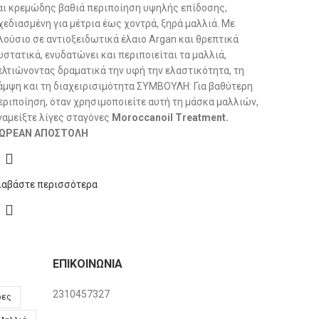
αι κρεμώδης βαθιά περιποίηση υψηλής επίδοσης,
χεδιασμένη για μέτρια έως χοντρά, ξηρά μαλλιά. Με
λούσιο σε αντιοξειδωτικά έλαιο Argan και θρεπτικά
υστατικά, ενυδατώνει και περιποιείται τα μαλλιά,
ελτιώνοντας δραματικά την υφή την ελαστικότητα, τη
άμψη και τη διαχειρισιμότητα ΣΥΜΒΟΥΛΗ: Για βαθύτερη
εριποίηση, όταν χρησιμοποιείτε αυτή τη μάσκα μαλλιών,
ναμείξτε λίγες σταγόνες
Moroccanoil Treatment.
ΩΡΕΑΝ ΑΠΟΣΤΟΛΗ
ιαβάστε περισσότερα
ΕΠΙΚΟΙΝΩΝΊΑ
2310457327
ρες