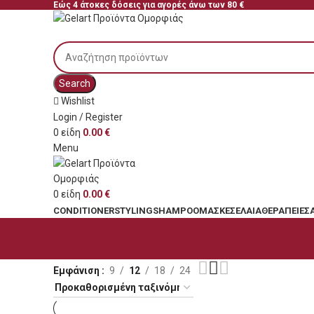
Εώς 4 άτοκες δόσεις για αγορές άνω των 80 €
Search
Wishlist
Login / Register
0
είδη
0.00
€
Menu
0
είδη
0.00
€
CONDITIONER
STYLING
SHAMPOO
ΜΆΣΚΕΣ
ΈΛΑΙΑ
ΘΕΡΑΠΕΊΕΣ
Εμφάνιση
9
12
18
24