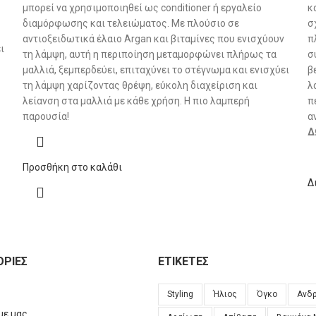
μπορεί να χρησιμοποιηθεί ως conditioner ή εργαλείο
κ
διαμόρφωσης και τελειώματος. Με πλούσιο σε
σ
αντιοξειδωτικά έλαιο Argan και βιταμίνες που ενισχύουν
π
ι
τη λάμψη, αυτή η περιποίηση μεταμορφώνει πλήρως τα
σ
μαλλιά, ξεμπερδεύει, επιταχύνει το στέγνωμα και ενισχύει
β
τη λάμψη χαρίζοντας θρέψη, εύκολη διαχείριση και
λ
λείανση στα μαλλιά με κάθε χρήση. Η πιο λαμπερή
π
παρουσία!
α
Δ
Προσθήκη στο καλάθι
Δ
ΡΊΕΣ
ΕΤΙΚΈΤΕΣ
Styling
Ήλιος
Όγκο
Ανδ
με μας