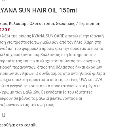
YANA SUN HAIR OIL 150ml
λαια
,
Καλοκαίρι
,
Όλοι οι τύποι
,
Θεραπείες / Περιποίηση
0.30
€
ο λάδι της σειράς ΚΥΑΝΑ SUN CARE αποτελεί την ιδανική
ύση για προστασία των μαλλιών από τον ήλιο. Χάρη στη
οναδική του φόρμουλα προσφέρει την προστασία που τα
αλλιά χρειάζονται συμβάλλοντας στη διατήρηση της
κεραιότητάς τους και ελαχιστοποιώντας την αρνητική
πιρροή παραγόντων, όπως της θάλασσας ή/και ακραίων
αιρικών συνθηκών. Ο συνδυασμός από αντιηλιακά φίλτρα
αρέχει απόλυτη προστασία από τις ακτίνες UVA και UVB
νώ τα ενεργά του συστατικά προστατεύουν στο μέγιστο,
ο χρώμα των μαλλιών. Οι ενυδατικές του ιδιότητες
ρέφουν σε βάθος τα μαλλιά βελτιώνοντας και
ναζωογονώντας την υφή τους.
ροσθήκη στο καλάθι