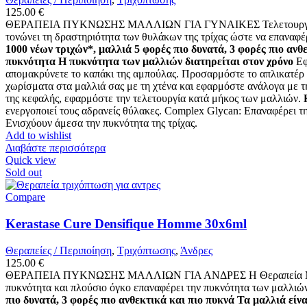
125.00
€
ΘΕΡΑΠΕΙΑ ΠΥΚΝΩΣΗΣ ΜΑΛΛΙΩΝ ΓΙΑ ΓΥΝΑΙΚΕΣ Τελετουργία κατά τη
τονώνει τη δραστηριότητα των θυλάκων της τρίχας ώστε να επαναφέ
1000 νέων τριχών*, μαλλιά 5 φορές πιο δυνατά, 3 φορές πιο ανθ
πυκνότητα Η πυκνότητα των μαλλιών διατηρείται στον χρόνο
Εφ
απομακρύνετε το καπάκι της αμπούλας. Προσαρμόστε το απλικατέρ σ
χωρίσματα στα μαλλιά σας με τη χτένα και εφαρμόστε ανάλογα με τ
της κεφαλής, εφαρμόστε την τελετουργία κατά μήκος των μαλλιών.
ενεργοποιεί τους αδρανείς θύλακες. Complex Glycan: Επαναφέρει 
Ενισχύουν άμεσα την πυκνότητα της τρίχας.
Add to wishlist
Διαβάστε περισσότερα
Quick view
Sold out
Compare
Kerastase Cure Densifique Homme 30x6ml
Θεραπείες / Περιποίηση
,
Τριχόπτωσης
,
Άνδρες
125.00
€
ΘΕΡΑΠΕΙΑ ΠΥΚΝΩΣΗΣ ΜΑΛΛΙΩΝ ΓΙΑ ΑΝΔΡΕΣ Η Θεραπεία Μαλλιών D
πυκνότητα και πλούσιο όγκο επαναφέρει την πυκνότητα των μαλλιώ
πιο δυνατά, 3 φορές πιο ανθεκτικά και πιο πυκνά Τα μαλλιά εί