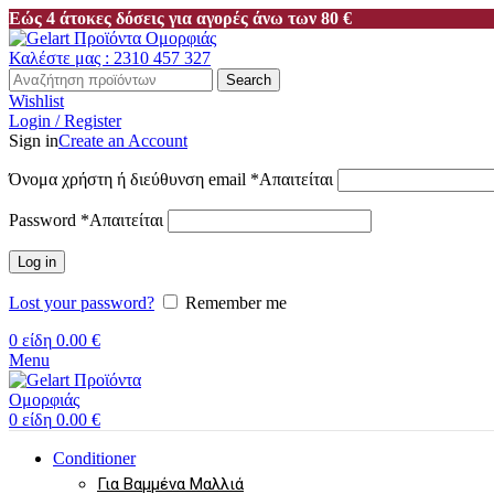
Εώς 4 άτοκες δόσεις για αγορές άνω των 80 €
Καλέστε μας : 2310 457 327
Search
Wishlist
Login / Register
Sign in
Create an Account
Όνομα χρήστη ή διεύθυνση email
*
Απαιτείται
Password
*
Απαιτείται
Log in
Lost your password?
Remember me
0
είδη
0.00
€
Menu
0
είδη
0.00
€
Conditioner
Για Βαμμένα Μαλλιά