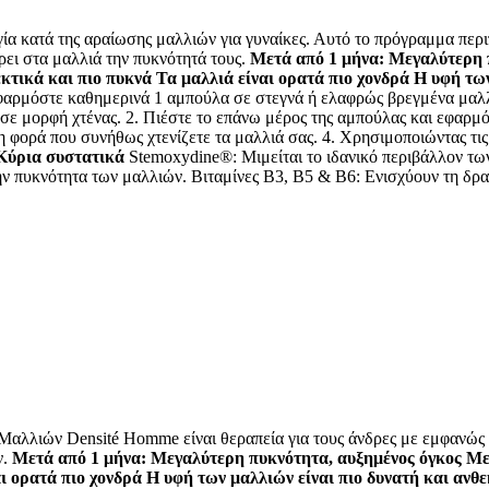
ς αραίωσης μαλλιών για γυναίκες. Αυτό το πρόγραμμα περιποίησ
ρει στα μαλλιά την πυκνότητά τους.
Μετά από 1 μήνα: Μεγαλύτερη π
εκτικά και πιο πυκνά Τα μαλλιά είναι ορατά πιο χονδρά Η υφή τω
αρμόστε καθημερινά 1 αμπούλα σε στεγνά ή ελαφρώς βρεγμένα μαλλιά
ε μορφή χτένας. 2. Πιέστε το επάνω μέρος της αμπούλας και εφαρμόσ
η φορά που συνήθως χτενίζετε τα μαλλιά σας. 4. Χρησιμοποιώντας τι
Κύρια συστατικά
Stemoxydine®: Μιμείται το ιδανικό περιβάλλον τω
την πυκνότητα των μαλλιών. Βιταμίνες B3, B5 & B6: Ενισχύουν τη δ
ensité Homme είναι θεραπεία για τους άνδρες με εμφανώς μειω
ν.
Μετά από 1 μήνα: Μεγαλύτερη πυκνότητα, αυξημένος όγκος Μετ
ναι ορατά πιο χονδρά Η υφή των μαλλιών είναι πιο δυνατή και αν