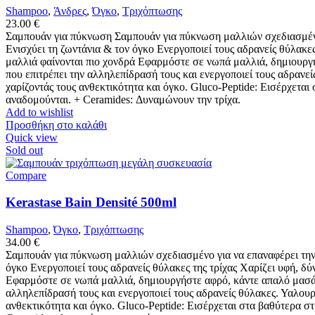
Shampoo
,
Άνδρες
,
Όγκο
,
Τριχόπτωσης
23.00
€
Σαμπουάν για πύκνωση Σαμπουάν για πύκνωση μαλλιών σχεδιασμένο γ
Ενισχύει τη ζωντάνια & τον όγκο Ενεργοποιεί τους αδρανείς θύλακες
μαλλιά φαίνονται πιο χονδρά Εφαρμόστε σε νωπά μαλλιά, δημιουργ
που επιτρέπει την αλληλεπίδρασή τους και ενεργοποιεί τους αδρανε
χαρίζοντάς τους ανθεκτικότητα και όγκο. Gluco-Peptide: Εισέρχετα
αναδομούνται. + Ceramides: Δυναμώνουν την τρίχα.
Add to wishlist
Προσθήκη στο καλάθι
Quick view
Sold out
Compare
Kerastase Bain Densité 500ml
Shampoo
,
Όγκο
,
Τριχόπτωσης
34.00
€
Σαμπουάν για πύκνωση μαλλιών σχεδιασμένο για να επαναφέρει την π
όγκο Ενεργοποιεί τους αδρανείς θύλακες της τρίχας Χαρίζει υφή, δύ
Εφαρμόστε σε νωπά μαλλιά, δημιουργήστε αφρό, κάντε απαλό μασά
αλληλεπίδρασή τους και ενεργοποιεί τους αδρανείς θύλακες. Υαλουρ
ανθεκτικότητα και όγκο. Gluco-Peptide: Εισέρχεται στα βαθύτερα σ