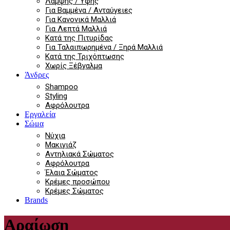
Λάμψης / Υφής
Για Βαμμένα / Ανταύγειες
Για Κανονικά Μαλλιά
Για Λεπτά Μαλλιά
Κατά της Πιτυρίδας
Για Ταλαιπωρημένα / Ξηρά Μαλλιά
Κατά της Τριχόπτωσης
Χωρίς Ξέβγαλμα
Άνδρες
Shampoo
Styling
Αφρόλουτρα
Εργαλεία
Σώμα
Νύχια
Μακιγιάζ
Αντηλιακά Σώματος
Αφρόλουτρα
Έλαια Σώματος
Κρέμες προσώπου
Κρέμες Σώματος
Brands
Αραίωση