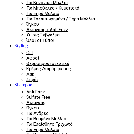
Για Κανονικά Μαλλιά
Για Μπούκλες / Κυματιστά
Για Ξηρά Μαλλιά
Για Ταλαιπωρημένα / Ξηρά Μαλλιά
Όγκου
Λείανσης / Anti Frizz
Χωρίς Ξέβγαλμα
Όλοι οι Τύποι
Styling
Gel
Αφροί
Θερμοπροστατευτικά
Κρέμες Διαμόρφωσης
Λακ
Σπρέι
Shampoo
Anti Frizz
Sulfate Free
Λείανσης
Όγκου
Για Άνδρες
Για Βαμμένα Μαλλιά
Για Ευαίσθητο Τριχωτό
Για Ξηρά Μαλλιά