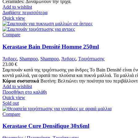
Ceramides: Δυναμώνουν την τρίχα.
Add to wishlist
Διαβάστε περισσότερα
Quick view
Compare
Kerastase Bain Densité Homme 250ml
Άνδρες
,
Shampoo
,
Shampoo
,
Άνδρες
,
Τριχόπτωσης
23.00
€
Σαμπουάν κατά της τριχόπτωσης για άνδρες Το Bain Densité είναι έ
κοντά μαλλιά, για ορατά πιο πλούσια και πυκνά μαλλιά. Τα μαλλιά 
Κύρια συστατικά
Βιοτίνη: Βελτιώνει την ποιότητα του περιβάλλον
Add to wishlist
Προσθήκη στο καλάθι
Quick view
Sold out
Compare
Kerastase Cure Densifique 30x6ml
Θεραπείες / Περιποίηση
,
Τριχόπτωσης