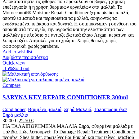
Αποκαταστήστε τις φθορές που προκαλούν οι βαφές,η χημική
επεξεργασία ή η χρήση θερμικών εργαλείων στα μαλλιά. Το
Moroccanoil® Moisture Repair Conditioner ξεμπερδεύει απαλά,
αποτελεσματικά και περιποιείται τα μαλλιά, αφήνοντάς τα
ενυδατωμένα, υπάκουα και δυνατά. Η συμπυκνωμένη σύνθεση του
αποκαθιστά την υγεία, την υγρασία και την ελαστικότητα των
μαλλιών με πλούσιο σε αντιοξειδωτικά έλαιο Argan, κερατίνη και
λιπαρά οξέα. Ασφαλές για το χρώμα. Χωρίς θειικά, χωρίς
φωσφορικά, χωρίς parabens.
Add to wishlist
Διαβάστε περισσότερα
Quick view
-15%
Sold out
Compare
SARYNA KEY REPAIR CONDITIONER 300ml
Conditioner
,
Βαμμένα μαλλιά
,
Ξηρά Μαλλιά
,
Ταλαιπωρημένα/
Ξηρά μαλλιά
Original
Η
30.00
€
25.50
€
price
τρέχουσα
ΓΙΑ ΤΑΛΑΙΠΩΡΗΜΕΝΑ ΜΑΛΛΙΑ Ξηρά, φθαρμένα μαλλιά με
was:
τιμή
ψαλίδα. Πώς λειτουργεί: Το Damage Repair Treatment Conditioner
30.00 €.
είναι:
περιέχει Shea butter, πρωτεΐνες βαμβακιού και πρωτεΐνες μεταξιού