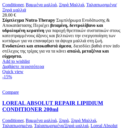
Conditioner
,
Βαμμένα μαλλιά
,
Ξηρά Μαλλιά
,
Ταλαιπωρημένα/
Ξηρά μαλλιά
28.00
€
Σύμπλεγμα Nutra-Therapy
Συμπλήρωμα Ενυδάτωσης &
Αποκατάστασης Περιέχει
βιταμίνη, δεντρολίβανο και
υδρολυμένη κερατίνη
για παροχή θρεπτικών συστατικών στους
κατεστραμμένους άξονες και βελτιώνει την ενεργοποίηση των
κυττάρων για να επαναφέρει τα άψυχα μαλλιά στη ζωή.
Ενυδατώνει και αποκαθιστά άμεσα
, διεισδύει βαθιά στον info
στέλεχος της τρίχας για να τα κάνει
απαλά, μεταξένια και
εύχρηστα.
Add to wishlist
Διαβάστε περισσότερα
Quick view
-15%
Compare
LOREAL ABSOLUT REPAIR LIPIDIUM
CONDITIONER 200ml
Conditioner
,
Βαμμένα μαλλιά
,
Ξηρά
,
Ξηρά Μαλλιά
,
Ταλαιπωρημένα
,
Ταλαιπωρημένα/Ξηρά μαλλιά
,
Loreal Absolut