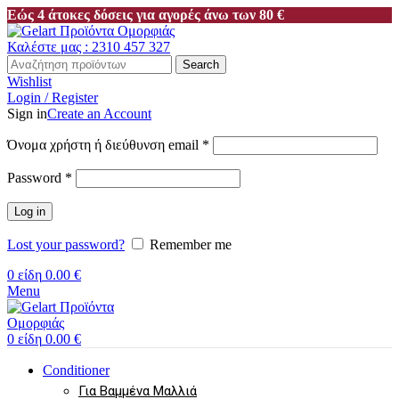
Εώς 4 άτοκες δόσεις για αγορές άνω των 80 €
Καλέστε μας : 2310 457 327
Search
Wishlist
Login / Register
Sign in
Create an Account
Απαιτείται
Όνομα χρήστη ή διεύθυνση email
*
Απαιτείται
Password
*
Log in
Lost your password?
Remember me
0
είδη
0.00
€
Menu
0
είδη
0.00
€
Conditioner
Για Βαμμένα Μαλλιά