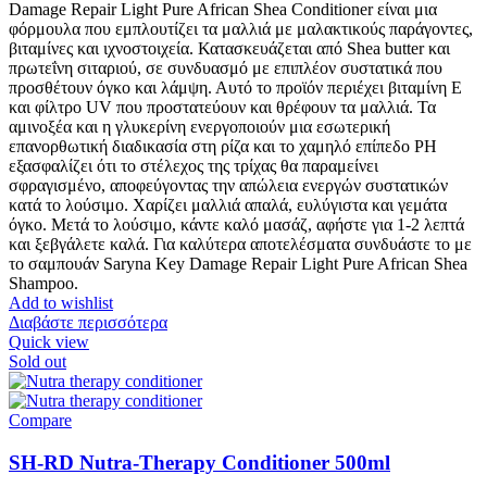
Damage Repair Light Pure African Shea Conditioner είναι μια
φόρμουλα που εμπλουτίζει τα μαλλιά με μαλακτικούς παράγοντες,
βιταμίνες και ιχνοστοιχεία. Κατασκευάζεται από Shea butter και
πρωτεΐνη σιταριού, σε συνδυασμό με επιπλέον συστατικά που
προσθέτουν όγκο και λάμψη. Αυτό το προϊόν περιέχει βιταμίνη Ε
και φίλτρο UV που προστατεύουν και θρέφουν τα μαλλιά. Τα
αμινοξέα και η γλυκερίνη ενεργοποιούν μια εσωτερική
επανορθωτική διαδικασία στη ρίζα και το χαμηλό επίπεδο PH
εξασφαλίζει ότι το στέλεχος της τρίχας θα παραμείνει
σφραγισμένο, αποφεύγοντας την απώλεια ενεργών συστατικών
κατά το λούσιμο. Χαρίζει μαλλιά απαλά, ευλύγιστα και γεμάτα
όγκο. Μετά το λούσιμο, κάντε καλό μασάζ, αφήστε για 1-2 λεπτά
και ξεβγάλετε καλά. Για καλύτερα αποτελέσματα συνδυάστε το με
το σαμπουάν Saryna Key Damage Repair Light Pure African Shea
Shampoo.
Add to wishlist
Διαβάστε περισσότερα
Quick view
Sold out
Compare
SH-RD Nutra-Therapy Conditioner 500ml