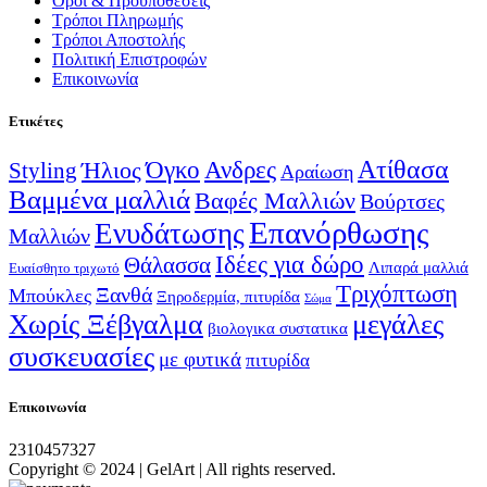
Όροι & Προϋποθέσεις
Τρόποι Πληρωμής
Τρόποι Αποστολής
Πολιτική Επιστροφών
Επικοινωνία
Ετικέτες
Ατίθασα
Όγκο
Ανδρες
Ήλιος
Styling
Αραίωση
Βαμμένα μαλλιά
Βαφές Μαλλιών
Βούρτσες
Επανόρθωσης
Ενυδάτωσης
Μαλλιών
Ιδέες για δώρο
Θάλασσα
Λιπαρά μαλλιά
Ευαίσθητο τριχωτό
Τριχόπτωση
Ξανθά
Μπούκλες
Ξηροδερμία, πιτυρίδα
Σώμα
Χωρίς Ξέβγαλμα
μεγάλες
βιολογικα συστατικα
συσκευασίες
με φυτικά
πιτυρίδα
Επικοινωνία
2310457327
Copyright © 2024 | GelArt | All rights reserved.