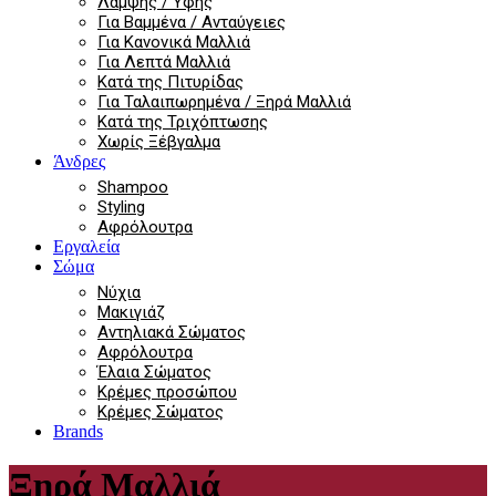
Λάμψης / Υφής
Για Βαμμένα / Ανταύγειες
Για Κανονικά Μαλλιά
Για Λεπτά Μαλλιά
Κατά της Πιτυρίδας
Για Ταλαιπωρημένα / Ξηρά Μαλλιά
Κατά της Τριχόπτωσης
Χωρίς Ξέβγαλμα
Άνδρες
Shampoo
Styling
Αφρόλουτρα
Εργαλεία
Σώμα
Νύχια
Μακιγιάζ
Αντηλιακά Σώματος
Αφρόλουτρα
Έλαια Σώματος
Κρέμες προσώπου
Κρέμες Σώματος
Brands
Ξηρά Μαλλιά