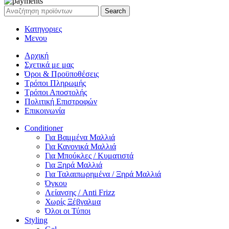
Search
Κατηγοριες
Μενου
Αρχική
Σχετικά με μας
Όροι & Προϋποθέσεις
Τρόποι Πληρωμής
Τρόποι Αποστολής
Πολιτική Επιστροφών
Επικοινωνία
Conditioner
Για Βαμμένα Μαλλιά
Για Κανονικά Μαλλιά
Για Μπούκλες / Κυματιστά
Για Ξηρά Μαλλιά
Για Ταλαιπωρημένα / Ξηρά Μαλλιά
Όγκου
Λείανσης / Anti Frizz
Χωρίς Ξέβγαλμα
Όλοι οι Τύποι
Styling