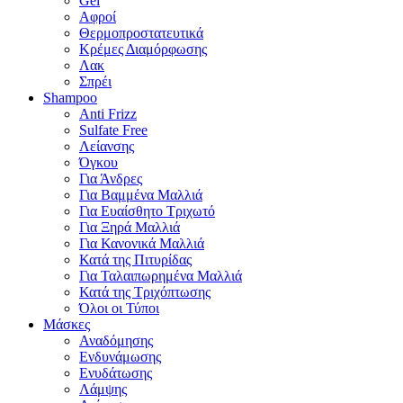
Gel
Αφροί
Θερμοπροστατευτικά
Κρέμες Διαμόρφωσης
Λακ
Σπρέι
Shampoo
Anti Frizz
Sulfate Free
Λείανσης
Όγκου
Για Άνδρες
Για Βαμμένα Μαλλιά
Για Ευαίσθητο Τριχωτό
Για Ξηρά Μαλλιά
Για Κανονικά Μαλλιά
Κατά της Πιτυρίδας
Για Ταλαιπωρημένα Μαλλιά
Κατά της Τριχόπτωσης
Όλοι οι Τύποι
Μάσκες
Αναδόμησης
Ενδυνάμωσης
Ενυδάτωσης
Λάμψης