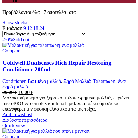
Προβάλλονται όλα - 7 αποτελέσματα
Show sidebar
Εμφάνιση
9
12
18
24
-20%
Sold out
Compare
Goldwell Dualsenses Rich Repair Restoring
Conditioner 200ml
Conditioner
,
Βαμμένα μαλλιά
,
Ξηρά Μαλλιά
,
Ταλαιπωρημένα/
Ξηρά μαλλιά
Original
Η
20.00
€
16.00
€
price
τρέχουσα
Μαλακτική κρέμα για ξηρά και ταλαιπωρημένα μαλλιά, περιέχει
was:
τιμή
microPROtec complex και IntraLipid. Ξεμπλέκει άμεσα και
20.00 €.
είναι:
επαναφέρει την φυσική ελάστικότητα της τρίχας.
16.00 €.
Add to wishlist
Διαβάστε περισσότερα
Quick view
Compare