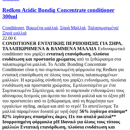
Redken Acidic Bondig Concentrate conditioner
300ml
Conditioner
,
Βαμμένα μαλλιά
,
Ξηρά Μαλλιά
,
Ταλαιπωρημένα/
Ξηρά μαλλιά
22.00
€
CONDITIONER ΕΝΤΑΤΙΚΗΣ ΠΕΡΙΠΟΙΗΣΗΣ ΓΙΑ ΞΗΡΑ,
ΤΑΛΑΙΠΩΡΗΜΕΝΑ & ΒΑΜΜΕΝΑ ΜΑΛΛΙΑ
Ενδυναμωτικό
conditioner που χαρίζει
εντατική επανόρθωση, πλούσια
ενυδάτωση και προστασία χρώματος
από το ξεθώριασμα στα
ταλαιπωρημένα μαλλιά. Το Acidic Bonding Concentrate
Conditioner είναι η πιο συμπυκνωμένη φόρμουλα της Redken για
εντατική επανόρθωση σε όλους τους τύπους ταλαιπωρημένων
μαλλιών. Η κρεμώδης σύνθεσή του χαρίζει ενδυνάμωση, πλούσια
ενυδάτωση και προστασία χρώματος. Εμπλουτισμένο με ένα
Συμπυκνωμένο Σύμπλεγμα, αυτό το σαμπουάν ενδυναμώνει τους
αδύναμους δεσμούς για άμεσα πιο δυνατά μαλλιά και το όξινο pH
του προστατεύει από το ξεθώριασμα, από τη θερμότητα των
εργαλείων styling, ακόμα και από το νερό! Το αποτέλεσμα; Τα
μαλλιά παραμένουν δυνατά με υγιή όψη!
56% λιγότερο σπάσιμο*
82% λιγότερες σπασμένες άκρες 11x πιο απαλά μαλλιά**
Ισορροπημένη φόρμουλα pH Ιδανικό για όλους τους τύπους
μαλλιών Εντατική επανόρθωση, πλούσια ενυδάτωση και