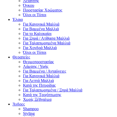
Λείανσης
Όγκου
Προστασίας Χρώματος
Όλοι οι Τύποι
Έλαια
Για Κανονικά Μαλλιά
Για Βαμμένα Μαλλιά
Για το Καλοκαίρι
Για Ξηρά / Ατίθασα Μαλλιά
Για Ταλαιπωρημένα Μαλλιά
Για Χονδρά Μαλλιά
Όλοι οι Τύποι
Θεραπείες
Θερμοπροστασίας
Λάμψης / Υφής
Για Βαμμένα / Ανταύγειες
Για Κανονικά Μαλλιά
Για Λεπτά Μαλλιά
Κατά της Πιτυρίδας
Για Ταλαιπωρημένα / Ξηρά Μαλλιά
Κατά της Τριχόπτωσης
Χωρίς Ξέβγαλμα
Άνδρες
Shampoo
Styling