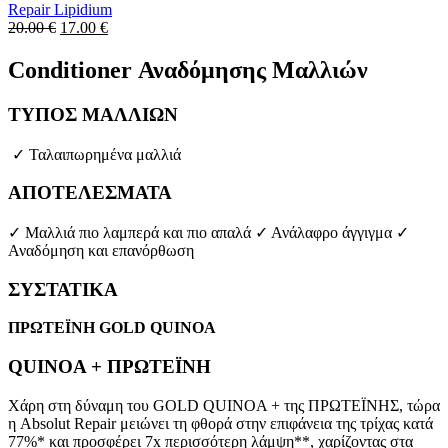
Repair Lipidium
Original
Η
20.00
€
17.00
€
price
τρέχουσα
was:
τιμή
Conditioner
Αναδόμησης Μαλλιών
20.00 €.
είναι:
17.00 €.
ΤΥΠΟΣ ΜΑΛΛΙΩΝ
✓ Ταλαιπωρημένα μαλλιά
ΑΠΟΤΕΛΕΣΜΑΤΑ
✓ Μαλλιά πιο λαμπερά και πιο απαλά ✓ Ανάλαφρο άγγιγμα ✓
Αναδόμηση και επανόρθωση
ΣΥΣΤΑΤΙΚΑ
ΠΡΩΤΕΪΝΗ GOLD QUINOA
QUINOA + ΠΡΩΤΕΪΝΗ
Χάρη στη δύναμη του GOLD QUINOA + της ΠΡΩΤΕΪΝΗΣ, τώρα
η Absolut Repair μειώνει τη φθορά στην επιφάνεια της τρίχας κατά
77%* και προσφέρει 7x περισσότερη λάμψη**, χαρίζοντας στα