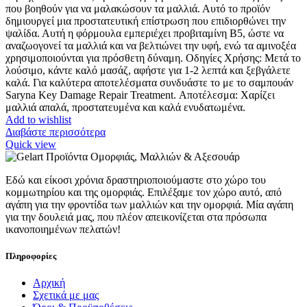
25.50 €.
που βοηθούν για να μαλακώσουν τα μαλλιά. Αυτό το προϊόν
δημιουργεί μια προστατευτική επίστρωση που επιδιορθώνει την
ψαλίδα. Αυτή η φόρμουλα εμπεριέχει προβιταμίνη Β5, ώστε να
αναζωογονεί τα μαλλιά και να βελτιώνει την υφή, ενώ τα αμινοξέα
χρησιμοποιούνται για πρόσθετη δύναμη. Οδηγίες Χρήσης: Μετά το
λούσιμο, κάντε καλό μασάζ, αφήστε για 1-2 λεπτά και ξεβγάλετε
καλά. Για καλύτερα αποτελέσματα συνδυάστε το με το σαμπουάν
Saryna Key Damage Repair Treatment. Αποτέλεσμα: Χαρίζει
μαλλιά απαλά, προστατευμένα και καλά ενυδατωμένα.
Add to wishlist
Διαβάστε περισσότερα
Quick view
Εδώ και είκοσι χρόνια δραστηριοποιούμαστε στο χώρο του
κομμωτηρίου και της ομορφιάς. Επιλέξαμε τον χώρο αυτό, από
αγάπη για την φροντίδα των μαλλιών και την ομορφιά. Μία αγάπη
για την δουλειά μας, που πλέον απεικονίζεται στα πρόσωπα
ικανοποιημένων πελατών!
Πληροφορίες
Αρχική
Σχετικά με μας