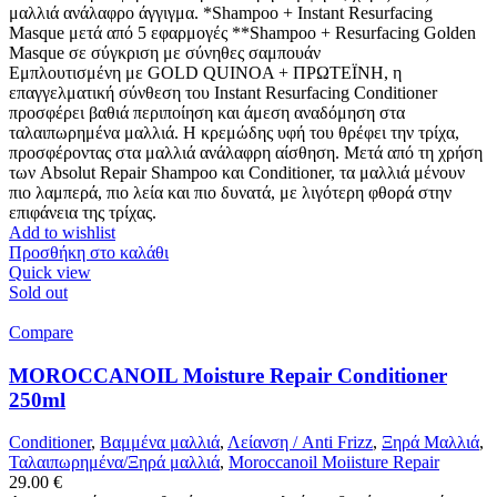
μαλλιά ανάλαφρο άγγιγμα. *Shampoo + Instant Resurfacing
Masque μετά από 5 εφαρμογές **Shampoo + Resurfacing Golden
Masque σε σύγκριση με σύνηθες σαμπουάν
Εμπλουτισμένη με GOLD QUINOA + ΠΡΩΤΕΪΝΗ, η
επαγγελματική σύνθεση του Instant Resurfacing Conditioner
προσφέρει βαθιά περιποίηση και άμεση αναδόμηση στα
ταλαιπωρημένα μαλλιά. Η κρεμώδης υφή του θρέφει την τρίχα,
προσφέροντας στα μαλλιά ανάλαφρη αίσθηση. Μετά από τη χρήση
των Absolut Repair Shampoo και Conditioner, τα μαλλιά μένουν
πιο λαμπερά, πιο λεία και πιο δυνατά, με λιγότερη φθορά στην
επιφάνεια της τρίχας.
Add to wishlist
Προσθήκη στο καλάθι
Quick view
Sold out
Compare
MOROCCANOIL Moisture Repair Conditioner
250ml
Conditioner
,
Βαμμένα μαλλιά
,
Λείανση / Anti Frizz
,
Ξηρά Μαλλιά
,
Ταλαιπωρημένα/Ξηρά μαλλιά
,
Moroccanoil Moiisture Repair
29.00
€