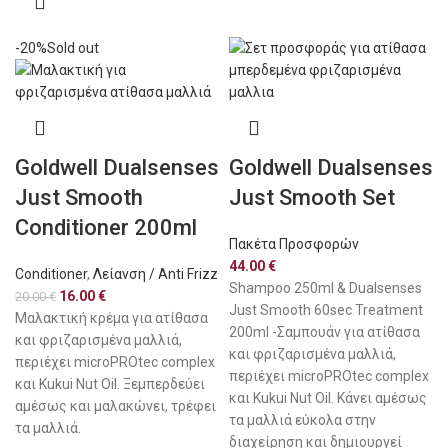
-20%
Sold out
Goldwell Dualsenses
Goldwell Dualsenses
Just Smooth
Just Smooth Set
Conditioner 200ml
Πακέτα Προσφορών
44.00
€
Conditioner
,
Λείανση / Anti Frizz
Shampoo 250ml & Dualsenses
16.00
€
20.00
€
Just Smooth 60sec Treatment
Μαλακτική κρέμα για ατίθασα
200ml -Σαμπουάν για ατίθασα
και φριζαρισμένα μαλλιά,
και φριζαρισμένα μαλλιά,
περιέχει microPROtec complex
περιέχει microPROtec complex
και Kukui Nut Oil. Ξεμπερδεύει
και Kukui Nut Oil. Κάνει αμέσως
αμέσως και μαλακώνει, τρέφει
τα μαλλιά εύκολα στην
τα μαλλιά.
διαχείρηση και δημιουργεί