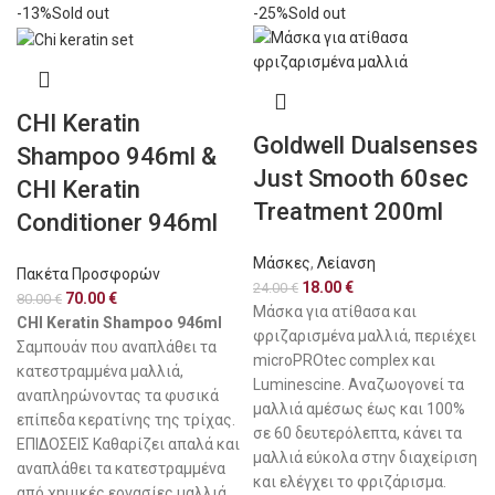
-13%
Sold out
-25%
Sold out
CHI Keratin
Goldwell Dualsenses
Shampoo 946ml &
Just Smooth 60sec
CHI Keratin
Treatment 200ml
Conditioner 946ml
Μάσκες
,
Λείανση
Πακέτα Προσφορών
18.00
€
24.00
€
70.00
€
80.00
€
Μάσκα για ατίθασα και
CHI Keratin Shampoo 946ml
φριζαρισμένα μαλλιά, περιέχει
Σαμπουάν που αναπλάθει τα
microPROtec complex και
κατεστραμμένα μαλλιά,
Luminescine. Αναζωογονεί τα
αναπληρώνοντας τα φυσικά
μαλλιά αμέσως έως και 100%
επίπεδα κερατίνης της τρίχας.
σε 60 δευτερόλεπτα, κάνει τα
ΕΠΙΔΟΣΕΙΣ Καθαρίζει απαλά και
μαλλιά εύκολα στην διαχείριση
αναπλάθει τα κατεστραμμένα
και ελέγχει το φριζάρισμα.
από χημικές εργασίες μαλλιά.