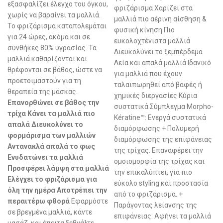
εξασφαλίζει έλεγχο του όγκου,
φριζάρισμα Χαρίζει στα
χωρίς να βαραίνει τα μαλλιά.
μαλλιά πιο αέρινη αίσθηση &
Το φριζάρισμα καταπολεμάται
φυσική κίνηση Πιο
για 24 ώρες, ακόμα και σε
ευκολοχτένιστα μαλλιά
συνθήκες 80% υγρασίας. Τα
Διευκολύνει το ξεμπέρδεμα
μαλλιά καθαρίζονται και
Λεία και απαλά μαλλιά Ιδανικό
θρέφονται σε βάθος, ώστε να
για μαλλιά που έχουν
προετοιμαστούν για τη
ταλαιπωρηθεί από βαφές ή
θεραπεία της μάσκας.
χημικές διεργασίες Κύρια
Επανορθώνει σε βάθος την
συστατικά Σύμπλεγμα Morpho-
τρίχα Κάνει τα μαλλιά πιο
Kératine™: Ενεργά συστατικά
απαλά Διευκολύνει το
διαμόρφωσης + Πολυμερή
φορμάρισμα των μαλλιών
διαμόρφωσης της επιφάνειας
Αντανακλά απαλά το φως
της τρίχας. Επαναφέρει την
Ενυδατώνει τα μαλλιά
ομοιομορφία της τρίχας και
Προσφέρει λάμψη στα μαλλιά
την επικαλύπτει, για πιο
Ελέγχει το φριζάρισμα για
εύκολο styling και προστασία
όλη την ημέρα Αποτρέπει την
από το φριζάρισμα. +
περαιτέρω φθορά
Εφαρμόστε
Παράγοντας λείανσης της
σε βρεγμένα μαλλιά, κάντε
επιφάνειας: Αφήνει τα μαλλιά
μασάζ, και έπειτα ξεβγάλτε.