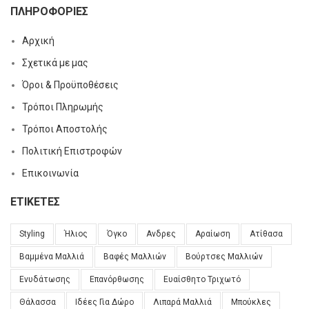
ΠΛΗΡΟΦΟΡΊΕΣ
Αρχική
Σχετικά με μας
Όροι & Προϋποθέσεις
Τρόποι Πληρωμής
Τρόποι Αποστολής
Πολιτική Επιστροφών
Επικοινωνία
ΕΤΙΚΈΤΕΣ
Styling
Ήλιος
Όγκο
Ανδρες
Αραίωση
Ατίθασα
Βαμμένα Μαλλιά
Βαφές Μαλλιών
Βούρτσες Μαλλιών
Ενυδάτωσης
Επανόρθωσης
Ευαίσθητο Τριχωτό
Θάλασσα
Ιδέες Για Δώρο
Λιπαρά Μαλλιά
Μπούκλες