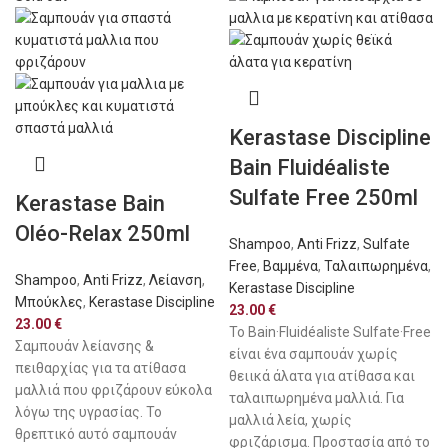
Kerastase Discipline
Bain Fluidéaliste
Sulfate Free 250ml
Kerastase Bain
Oléo-Relax 250ml
Shampoo
,
Anti Frizz
,
Sulfate
Free
,
Βαμμένα
,
Ταλαιπωρημένα
,
Shampoo
,
Anti Frizz
,
Λείανση
,
Kerastase Discipline
Μπούκλες
,
Kerastase Discipline
23.00
€
23.00
€
Το Bain·​Fluidéaliste Sulfate·​Free
Σαμπουάν λείανσης &
είναι ένα σαμπουάν χωρίς
πειθαρχίας για τα ατίθασα
θειικά άλατα για ατίθασα και
μαλλιά που φριζάρουν εύκολα
ταλαιπωρημένα μαλλιά. Για
λόγω της υγρασίας. Το
μαλλιά λεία, χωρίς
θρεπτικό αυτό σαμπουάν
φριζάρισμα. Προστασία από το