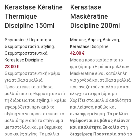
Kerastase Kératine
Kerastase
Thermique
Maskératine
Discipline 150ml
Discipline 200ml
Θεραπείες / Περιποίηση
,
Μάσκες
,
Λάμψη
,
Λείανση
,
Θερμοπροστασία
,
Styling
,
Kerastase Discipline
Θερμοπροστατευτικά
,
42.00
€
Kerastase Discipline
Μάσκα προστασίας απο το
28.00
€
φριζάρισμα Η μάσκα μαλλιών
Θερμοπροστατευτική κρέμα
Maskératine είναι κατάλληλη
για ατίθασα μαλλιά
για χονδρά και ατίθασα μαλλιά
Προστατεύει τα ατίθασα
που αναζητούν απαλότητα και
μαλλιά από τη θερμότητα κατά
έλεγχο στο φριζάρισμα.
τη διάρκεια του styling. Η κρέμα
Χαρίζει στα μαλλιά απαλότητα
εφαρμόζεται πριν από το
και λείανση, καθώς και
styling για να προστατεύσει τα
ανάλαφρη κίνηση.
Τα μαλλιά
μαλλιά πριν από το στέγνωμα
θρέφονται σε βάθος Λείανση
με πιστολάκι και με θερμικές
και απαλότητα Ευκολία στη
συσκευές styling. Τα μαλλιά
διαχείριση Προστασία από το