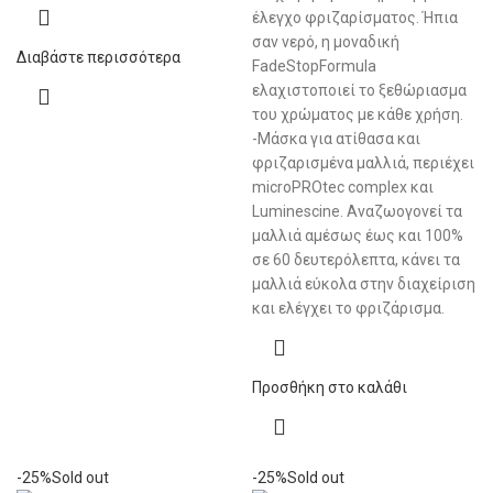
έλεγχο φριζαρίσματος. Ήπια
σαν νερό, η μοναδική
Διαβάστε περισσότερα
FadeStopFormula
ελαχιστοποιεί το ξεθώριασμα
του χρώματος με κάθε χρήση.
-Μάσκα για ατίθασα και
φριζαρισμένα μαλλιά, περιέχει
microPROtec complex και
Luminescine. Αναζωογονεί τα
μαλλιά αμέσως έως και 100%
σε 60 δευτερόλεπτα, κάνει τα
μαλλιά εύκολα στην διαχείριση
και ελέγχει το φριζάρισμα.
Προσθήκη στο καλάθι
-25%
Sold out
-25%
Sold out