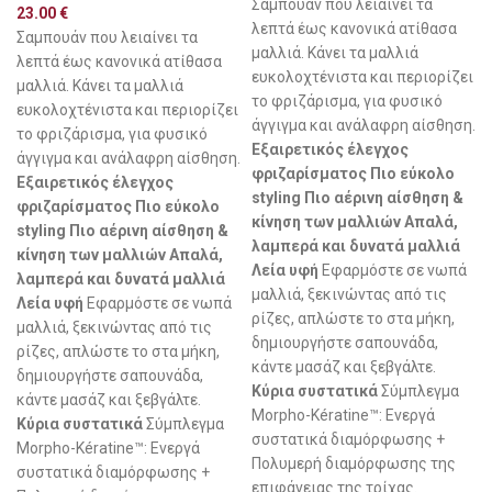
Σαμπουάν που λειαίνει τα
23.00
€
λεπτά έως κανονικά ατίθασα
Σαμπουάν που λειαίνει τα
μαλλιά. Κάνει τα μαλλιά
λεπτά έως κανονικά ατίθασα
ευκολοχτένιστα και περιορίζει
μαλλιά. Κάνει τα μαλλιά
το φριζάρισμα, για φυσικό
ευκολοχτένιστα και περιορίζει
άγγιγμα και ανάλαφρη αίσθηση.
το φριζάρισμα, για φυσικό
Εξαιρετικός έλεγχος
άγγιγμα και ανάλαφρη αίσθηση.
φριζαρίσματος Πιο εύκολο
Εξαιρετικός έλεγχος
styling Πιο αέρινη αίσθηση &
φριζαρίσματος Πιο εύκολο
κίνηση των μαλλιών Απαλά,
styling Πιο αέρινη αίσθηση &
λαμπερά και δυνατά μαλλιά
κίνηση των μαλλιών Απαλά,
Λεία υφή
Εφαρμόστε σε νωπά
λαμπερά και δυνατά μαλλιά
μαλλιά, ξεκινώντας από τις
Λεία υφή
Εφαρμόστε σε νωπά
ρίζες, απλώστε το στα μήκη,
μαλλιά, ξεκινώντας από τις
δημιουργήστε σαπουνάδα,
ρίζες, απλώστε το στα μήκη,
κάντε μασάζ και ξεβγάλτε.
δημιουργήστε σαπουνάδα,
Κύρια συστατικά
Σύμπλεγμα
κάντε μασάζ και ξεβγάλτε.
Morpho-Kératine™: Ενεργά
Κύρια συστατικά
Σύμπλεγμα
συστατικά διαμόρφωσης +
Morpho-Kératine™: Ενεργά
Πολυμερή διαμόρφωσης της
συστατικά διαμόρφωσης +
επιφάνειας της τρίχας.