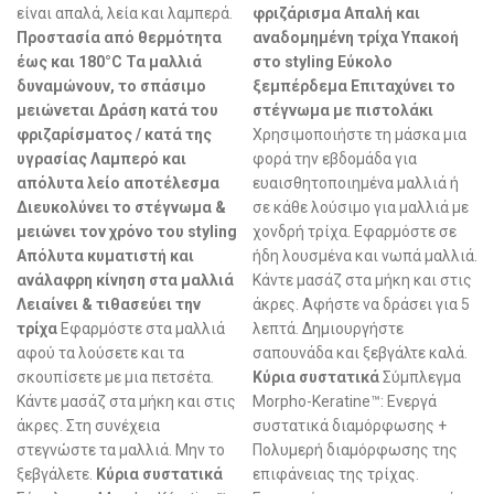
είναι απαλά, λεία και λαμπερά.
φριζάρισμα Απαλή και
Προστασία από θερμότητα
αναδομημένη τρίχα Υπακοή
έως και 180°C Τα μαλλιά
στο styling Εύκολο
δυναμώνουν, το σπάσιμο
ξεμπέρδεμα Επιταχύνει το
μειώνεται Δράση κατά του
στέγνωμα με πιστολάκι
φριζαρίσματος / κατά της
Χρησιμοποιήστε τη μάσκα μια
υγρασίας Λαμπερό και
φορά την εβδομάδα για
απόλυτα λείο αποτέλεσμα
ευαισθητοποιημένα μαλλιά ή
Διευκολύνει το στέγνωμα &
σε κάθε λούσιμο για μαλλιά με
μειώνει τον χρόνο του styling
χονδρή τρίχα. Εφαρμόστε σε
Απόλυτα κυματιστή και
ήδη λουσμένα και νωπά μαλλιά.
ανάλαφρη κίνηση στα μαλλιά
Κάντε μασάζ στα μήκη και στις
Λειαίνει & τιθασεύει την
άκρες. Αφήστε να δράσει για 5
τρίχα
Εφαρμόστε στα μαλλιά
λεπτά. Δημιουργήστε
αφού τα λούσετε και τα
σαπουνάδα και ξεβγάλτε καλά.
σκουπίσετε με μια πετσέτα.
Κύρια συστατικά
Σύμπλεγμα
Κάντε μασάζ στα μήκη και στις
Morpho-Keratine™: Ενεργά
άκρες. Στη συνέχεια
συστατικά διαμόρφωσης +
στεγνώστε τα μαλλιά. Μην το
Πολυμερή διαμόρφωσης της
ξεβγάλετε.
Κύρια συστατικά
επιφάνειας της τρίχας.