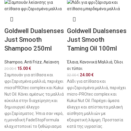
Goldwell Dualsenses
Goldwell Dualsenses
Just Smooth
Just Smooth
Shampoo 250ml
Taming Oil 100ml
Shampoo
,
Anti Frizz
,
Λείανση
Έλαια
,
Κανονικά Μαλλιά
,
Όλοι
15.00
€
οι τύποι
20.00
€
Σαμπουάν για ατίθασα και
24.00
€
32.00
€
φριζαρισμένα μαλλιά, περιέχει
Λάδι για ατίθασα και
microPROtec complex και Kukui
φριζαρισμένα μαλλιά, περιέχει
Nut Oil. Κάνει αμέσως τα μαλλιά
micro-PROtec complex και
εύκολα στην διαχείρηση και
Kukui Nut Oil. Παρέχει άμεσα
δημιουργεί έλεγχο
έλεγχο και απίστευτα μαλακή
φριζαρίσματος. Ήπια σαν νερό,
αίσθηση μαλλιών με
η μοναδική FadeStopFormula
εξαιρετική λάμψη. Προστασία
ελαχιστοποιεί το ξεθώριασμα
κατά της υγρασίας.