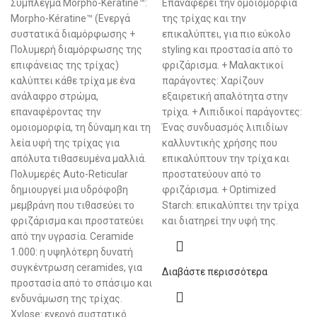
Σύμπλεγμα Morpho-Kératine™:
Επαναφέρει την ομοιομορφία
Morpho-Kératine™ (Ενεργά
της τρίχας και την
συστατικά διαμόρφωσης +
επικαλύπτει, για πιο εύκολο
Πολυμερή διαμόρφωσης της
styling και προστασία από το
επιφάνειας της τρίχας)
φριζάρισμα. + Μαλακτικοί
καλύπτει κάθε τρίχα με ένα
παράγοντες: Χαρίζουν
ανάλαφρο στρώμα,
εξαιρετική απαλότητα στην
επαναφέροντας την
τρίχα. + Λιπιδικοί παράγοντες:
ομοιομορφία, τη δύναμη και τη
Ένας συνδυασμός λιπιδίων
λεία υφή της τρίχας για
καλλυντικής χρήσης που
απόλυτα τιθασευμένα μαλλιά.
επικαλύπτουν την τρίχα και
Πολυμερές Auto-Reticular
προστατεύουν από το
δημιουργεί μια υδρόφοβη
φριζάρισμα. + Optimized
μεμβράνη που τιθασεύει το
Starch: επικαλύπτει την τρίχα
φριζάρισμα και προστατεύει
και διατηρεί την υφή της.
από την υγρασία. Ceramide
1.000: η υψηλότερη δυνατή
συγκέντρωση ceramides, για
Διαβάστε περισσότερα
προστασία από το σπάσιμο και
ενδυνάμωση της τρίχας.
Xylose: ενεργό συστατικό