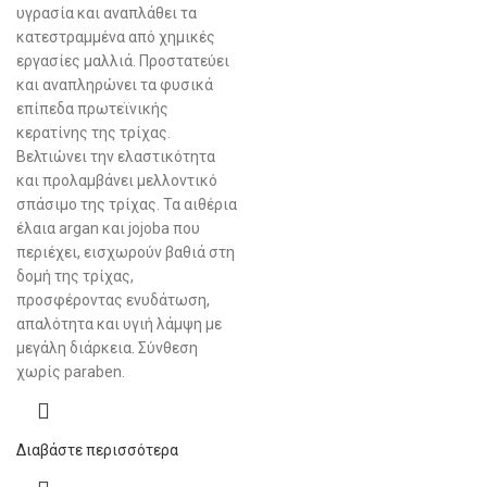
υγρασία και αναπλάθει τα
κατεστραμμένα από χημικές
εργασίες μαλλιά. Προστατεύει
και αναπληρώνει τα φυσικά
επίπεδα πρωτεϊνικής
κερατίνης της τρίχας.
Βελτιώνει την ελαστικότητα
και προλαμβάνει μελλοντικό
σπάσιμο της τρίχας. Τα αιθέρια
έλαια argan και jojoba που
περιέχει, εισχωρούν βαθιά στη
δομή της τρίχας,
προσφέροντας ενυδάτωση,
απαλότητα και υγιή λάμψη με
μεγάλη διάρκεια. Σύνθεση
χωρίς paraben.
Διαβάστε περισσότερα