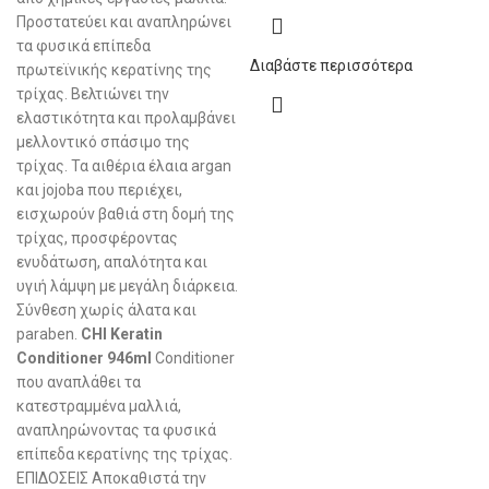
Προστατεύει και αναπληρώνει
τα φυσικά επίπεδα
Διαβάστε περισσότερα
πρωτεϊνικής κερατίνης της
τρίχας. Βελτιώνει την
ελαστικότητα και προλαμβάνει
μελλοντικό σπάσιμο της
τρίχας. Τα αιθέρια έλαια argan
και jojoba που περιέχει,
εισχωρούν βαθιά στη δομή της
τρίχας, προσφέροντας
ενυδάτωση, απαλότητα και
υγιή λάμψη με μεγάλη διάρκεια.
Σύνθεση χωρίς άλατα και
paraben.
CHI Keratin
Conditioner 946ml
Conditioner
που αναπλάθει τα
κατεστραμμένα μαλλιά,
αναπληρώνοντας τα φυσικά
επίπεδα κερατίνης της τρίχας.
ΕΠΙΔΟΣΕΙΣ Αποκαθιστά την