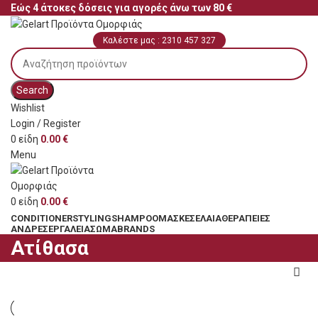
Εώς 4 άτοκες δόσεις για αγορές άνω των 80 €
Καλέστε μας : 2310 457 327
Search
Wishlist
Login / Register
0
είδη
0.00
€
Menu
0
είδη
0.00
€
CONDITIONER
STYLING
SHAMPOO
ΜΆΣΚΕΣ
ΈΛΑΙΑ
ΘΕΡΑΠΕΊΕΣ
ΆΝΔΡΕΣ
ΕΡΓΑΛΕΊΑ
ΣΏΜΑ
BRANDS
Ατίθασα