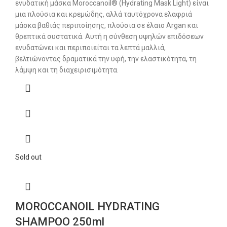
ενυδατική μάσκα Moroccanoil® (Hydrating Mask Light) είναι
μια πλούσια και κρεμώδης, αλλά ταυτόχρονα ελαφριά
μάσκα βαθιάς περιποίησης, πλούσια σε έλαιο Argan και
θρεπτικά συστατικά. Αυτή η σύνθεση υψηλών επιδόσεων
ενυδατώνει και περιποιείται τα λεπτά μαλλιά,
βελτιώνοντας δραματικά την υφή, την ελαστικότητα, τη
λάμψη και τη διαχειρισιμότητα.
Sold out
MOROCCANOIL HYDRATING
SHAMPOO 250ml