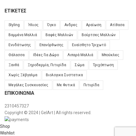
ΕΤΙΚΈΤΕΣ
Styling
Ήλιος
Όγκο
Ανδρες
Αραίωση
Ατίθασα
Βαμμένα Μαλλιά
Βαφές Μαλλιών
Βούρτσες Μαλλιών
Ενυδάτωσης
Επανόρθωσης
Ευαίσθητο Τριχωτό
Θάλασσα
Ιδέες Για Δώρο
Λιπαρά Μαλλιά
Μπούκλες
Ξανθά
Ξηροδερμία, Πιτυρίδα
Σώμα
Τριχόπτωση
Χωρίς Ξέβγαλμα
Βιολογικα Συστατικα
Μεγάλες Συσκευασίες
Με Φυτικά
Πιτυρίδα
ΕΠΙΚΟΙΝΩΝΊΑ
2310457327
Copyright © 2024 | GelArt | All rights reserved.
Shop
Wishlist