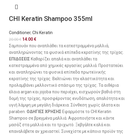
CHI Keratin Shampoo 355ml
Conditioner
,
Chi Keratin
14.00
€
20.00
€
Σαμπουάν που αναπλάθει τα κατεστραμμένα μαλλιά,
αναπληρώνοντας τα φυσικά επίπεδα κερατίνης της τρίχας.
ΕΠΙΔΟΣΕΙΣ
Καθαρίζει απαλά και αναπλάθει τα
κατεστραμμένα από χημικές εργασίες μαλλιά. Προστατεύει
και αναπληρώνει τα φυσικά επίπεδα πρωτεϊνικής
κερατίνης της τρίχας. Βελτιώνει την ελαστικότητα και
προλαμβάνει μελλοντικό σπάσιμο της τρίχας. Τα αιθέρια
έλαια argan και jojoba που περιέχει, εισχωρούν βαθιά στη
δομή της τρίχας, προσφέροντας ενυδάτωση, απαλότητα και
υγιή λάμψη με μεγάλη διάρκεια. Σύνθεση χωρίς άλατα και
paraben.
ΟΔΗΓΙΕΣ ΧΡΗΣΗΣ
Εφαρμόστε το CHI Keratin
Shampoo σε βρεγμένα μαλλιά. Αφροποιήστε και κάντε
μασάζ στα μαλλιά και το τριχωτό. Ξεβγάλτε καλά και
επαναλάβετε αν χρειαστεί. Συνεχίστε με κάποιο προϊόν της