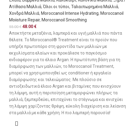
Ατίθασα Μαλλιά
,
Όλοι οι τύποι
,
Ταλαιπωρημένα Μαλλιά
,
Χονδρά Μαλλιά
,
Moroccanoil Intense Hydrating
,
Moroccanoil
Moiisture Repair
,
Moroccanoil Smoothing
48.00
€
55.00
€
Αποκτήστε μεταξένια, λαμπερά και υγιή μαλλιά που πάντα
θέλατε. To Moroccanoil® Treatment είναι το προϊόν που
υπήρξε πρωτοπόρο στη φροντίδα των μαλλιών με
εκχυλίσματα ελαίων και προκάλεσε το παγκόσμιο
ενδιαφέρον για το έλαιο Argan. Η πρωτότυπη βάση για τη
διαμόρφωση των μαλλιών, το Moroccanoil Τreatment,
μπορεί να χρησιμοποιηθεί ως conditioner ή εργαλείο
διαμόρφωσης και τελειώματος. Με πλούσιο σε
αντιοξειδωτικά έλαιο Argan και βιταμίνες που ενισχύουν
τη λάμψη, αυτή η περιποίηση μεταμορφώνει πλήρως τα
μαλλιά, ξεμπερδεύει, επιταχύνει το στέγνωμα και ενισχύει
τη λάμψη χαρίζοντας θρέψη, εύκολη διαχείριση και λείανση
στα μαλλιά με κάθε χρήση. Η πιο λαμπερή παρουσία!