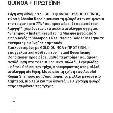
QUINOA + ΠΡΩΤΕΪΝΗ
Χάρη στη δύναμη του GOLD QUINOA + της ΠΡΩΤΕΪΝΗΣ,
τώρα η Absolut Repair μειώνει τη φθορά στην επιφάνεια
της τρίχας κατά 77%* και προσφέρει 7x περισσότερη
λάμψη**, χαρίζοντας στα μαλλιά ανάλαφρο άγγιγμα.
*Shampoo + Instant Resurfacing Masque μετά από 5
εφαρμογές **Shampoo + Resurfacing Golden Masque σε
σύγκριση με σύνηθες σαμπουάν
Εμπλουτισμένη με GOLD QUINOA + ΠΡΩΤΕΪΝΗ, η
επαγγελματική σύνθεση του Instant Resurfacing
Conditioner προσφέρει βαθιά περιποίηση και άμεση
αναδόμηση στα ταλαιπωρημένα μαλλιά. Η κρεμώδης
υφή του θρέφει την τρίχα, προσφέροντας στα μαλλιά
ανάλαφρη αίσθηση. Μετά από τη χρήση των Absolut
Repair Shampoo και Conditioner, τα μαλλιά μένουν πιο
λαμπερά, πιο λεία και πιο δυνατά, με λιγότερη φθορά
στην επιφάνεια της τρίχας.