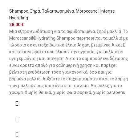
Shampoo
,
Ξηρά
,
Ταλαιπωρημένα
,
Moroccanoil Intense
Hydrating
28.00
€
Μια έξτρα ενυδάτωση για τα αφυδατωμένα, ξηρά μαλλιά. Το
Moroccanoil®Hydrating Shampoo περιποιείται τα μαλλιά με
πλούσιο σε αντιοξειδωτικά έλαιο Argan, βιταμίνες Α και Ε
και κόκκινα φύκια που έλκουν την υγρασία, για μαλλιά με
υγιή εμφάνιση και αίσθηση. Αυτό το σαμπουάν ενυδάτωσης
είναι αρκετά απαλό για καθημερινή χρήση και παρέχει
βέλτιστη ενυδάτωση τόσο για κανονικά, όσο και για
βαμμένα μαλλιά. Αυξήστε τη διαχειρισιμότητα και τη λάμψη
των μαλλιών σας και κάνετέ τα πιο λεία. Ασφαλές για το
χρώμα. Χωρίς θειικά, χωρίς φωσφορικά, χωρίς parabens