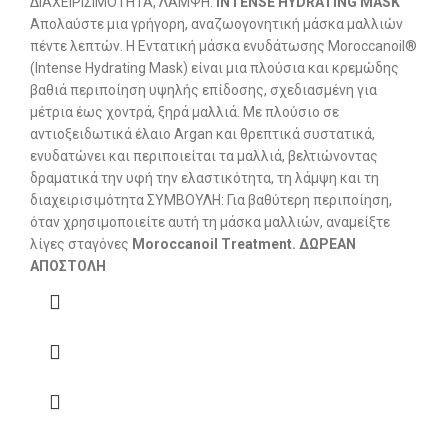
ΔΙΑΧΕΙΡΙΣΙΜΌΤΗΤΑ, ΛΆΜΨΗ.
INTENSE HYDRATING MASK
Απολαύστε μια γρήγορη, αναζωογονητική μάσκα μαλλιών
πέντε λεπτών. Η Εντατική μάσκα ενυδάτωσης Moroccanoil®
(Intense Hydrating Mask) είναι μια πλούσια και κρεμώδης
βαθιά περιποίηση υψηλής επίδοσης, σχεδιασμένη για
μέτρια έως χοντρά, ξηρά μαλλιά. Με πλούσιο σε
αντιοξειδωτικά έλαιο Argan και θρεπτικά συστατικά,
ενυδατώνει και περιποιείται τα μαλλιά, βελτιώνοντας
δραματικά την υφή την ελαστικότητα, τη λάμψη και τη
διαχειρισιμότητα ΣΥΜΒΟΥΛΗ: Για βαθύτερη περιποίηση,
όταν χρησιμοποιείτε αυτή τη μάσκα μαλλιών, αναμείξτε
λίγες σταγόνες
Moroccanoil Treatment.
ΔΩΡΕΑΝ
ΑΠΟΣΤΟΛΗ