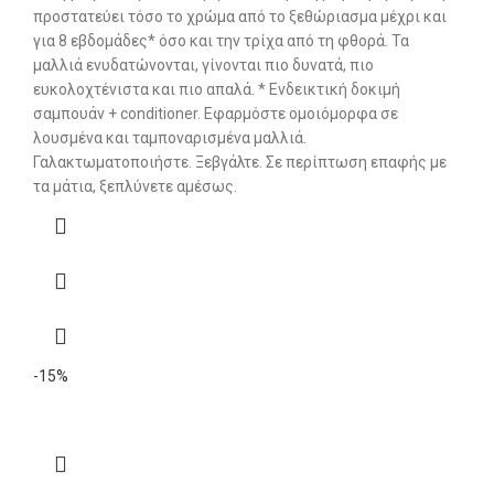
προστατεύει τόσο το χρώμα από το ξεθώριασμα μέχρι και
για 8 εβδομάδες* όσο και την τρίχα από τη φθορά. Τα
μαλλιά ενυδατώνονται, γίνονται πιο δυνατά, πιο
ευκολοχτένιστα και πιο απαλά. * Ενδεικτική δοκιμή
σαμπουάν + conditioner. Εφαρμόστε ομοιόμορφα σε
λουσμένα και ταμποναρισμένα μαλλιά.
Γαλακτωματοποιήστε. Ξεβγάλτε. Σε περίπτωση επαφής με
τα μάτια, ξεπλύνετε αμέσως.
-15%