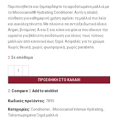
Περιποιηθείτε και ξεμπερδέψτε τα αφυδατωμένα μαλλιά με
το Moroccanoil® Hydrating Conditioner. Αυτή η απαλή
σύνθεση για καθημερινή χρήση αφήνει τα μαλλιά πιο λεία
και ευκολοχτένιστα. Με πλούσιο σε αντιοξειδωτικά έλαιο
Argan, βιταμίνες Α και Ε και κόκκινα φύκια που έλκουν την
υγρασία για βέλτιστη ενυδάτωση για όλους τους τύπους
μαλλιών από κανονικά έως ξηρά. Ασφαλές για το χρώμα.
Χωρίς θειικά, χωρίς φωσφορικά, χωρίς parabens.
Σε απόθεμα
ΠΡΟΣΘΉΚΗ ΣΤΟ ΚΑΛΆΘΙ
Compare
Add to wishlist
Κωδικός προϊόντος:
7895
Κατηγορίες:
Conditioner
,
Moroccanoil Intense Hydrating
,
Ταλαιπωρημένα/Ξηρά μαλλιά