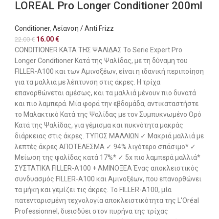
LOREAL Pro Longer Conditioner 200ml
Conditioner
,
Λείανση / Anti Frizz
16.00
€
22.00
€
CONDITIONER ΚΑΤΑ ΤΗΣ ΨΑΛΙΔΑΣ Το Serie Expert Pro
Longer Conditioner Κατά της Ψαλίδας, με τη δύναμη του
FILLER-A100 και των Αμινοξέων, είναι η ιδανική περιποίηση
για τα μαλλιά με λέπτυνση στις άκρες. Η τρίχα
επανορθώνεται αμέσως, και τα μαλλιά μένουν πιο δυνατά
και πιο λαμπερά. Μία φορά την εβδομάδα, αντικαταστήστε
το Μαλακτικό Κατά της Ψαλίδας με τον Συμπυκνωμένο Ορό
Κατά της Ψαλίδας, για γέμισμα και πυκνότητα μακράς
διάρκειας στις άκρες. ΤΥΠΟΣ ΜΑΛΛΙΩΝ ✓ Μακριά μαλλιά με
λεπτές άκρες ΑΠΟΤΕΛΕΣΜΑ ✓ 94% λιγότερο σπάσιμο* ✓
Μείωση της ψαλίδας κατά 17%* ✓ 5x πιο λαμπερά μαλλιά*
ΣΥΣΤΑΤΙΚΑ FILLER-A100 + ΑΜΙΝΟΞΕΑ Ένας αποκλειστικός
συνδυασμός FILLER-A100 και Αμινοξέων, που επανορθώνει
τα μήκη και γεμίζει τις άκρες. Το FILLER-A100, μία
πατενταρισμένη τεχνολογία αποκλειστικότητα της L'Oréal
Professionnel, διεισδύει στον πυρήνα της τρίχας