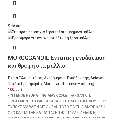
Sold out
MOROCCANOIL Εντατική ενυδάτωση
και θρέψη στα μαλλιά
Έλαια
,
Όλοι οι τύποι
,
Αναδόμησης
,
Ενυδάτωσης
,
Λείανση
,
Πακέτα Προσφορών
,
Moroccanoil Intense Hydrating
100.00
€
-INTENSE HYDRATING MASK 250ml -ARGAN OIL
TREATMENT 100ml
Η ΑΠΑΡΑΊΤΗΤΗ ΒΆΣΗ ΓΙΑ ΌΛΟΥΣ ΤΟΥΣ
ΤΎΠΟΥΣ ΜΑΛΛΙΏΝ ΜΕ ΟΦΈΛΗ ΤΌΣΟ ΓΙΑ ΤΗ ΔΙΑΜΌΡΦΩΣΗ
ΌΣΟ ΚΑΙ ΓΙΑ ΤΗΝ ΚΑΤΆΣΤΑΣΗ ΤΗΣ ΤΡΊΧΑΣ: ΛΕΊΑΝΣΗ,