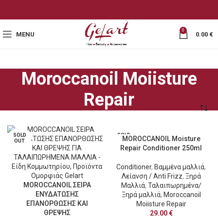
0
MENU
0.00
€
Moroccanoil Moiisture
Repair
SOLD
SOLD
MOROCCANOIL Moisture
OUT
OUT
Repair Conditioner 250ml
Conditioner
,
Βαμμένα μαλλιά
,
Λείανση / Anti Frizz
,
Ξηρά
MOROCCANOIL ΣΕΙΡΑ
Μαλλιά
,
Ταλαιπωρημένα/
ΕΝΥΔΑΤΩΣΗΣ
Ξηρά μαλλιά
,
Moroccanoil
ΕΠΑΝΟΡΘΩΣΗΣ ΚΑΙ
Moiisture Repair
ΘΡΕΨΗΣ
29.00
€