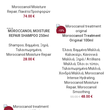
Moroccanoil Moiisture
Repair
,
Πακέτα Προσφορών
74.00
€
SOLD
MOROCCANOIL MOISTURE
-13%
OUT
REPAIR SHAMPOO 250ml
Moroccanoil Treatment
Original 100ml
Shampoo
,
Βαμμένα
,
Ξηρά
,
Ταλαιπωρημένα
,
Έλαια
,
Βαμμένα Μαλλιά
,
Moroccanoil Moiisture Repair
Καλοκαίρι
,
Κανονικά
28.00
€
Μαλλιά
,
Ξηρά / Ατίθασα
Μαλλιά
,
Όλοι οι τύποι
,
Ταλαιπωρημένα Μαλλιά
,
Χονδρά Μαλλιά
,
Moroccanoil
Intense Hydrating
,
Moroccanoil Moiisture
Repair
,
Moroccanoil
Smoothing
48.00
€
55.00
€