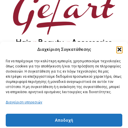
Διαχείριση Συγκατάθεσης
Εδώ και είκοσι χρόνια δραστηριοποιούμαστε στο χώρο
του κομμωτηρίου και της ομορφιάς. Επιλέξαμε τον χώρο
Για να παρέχουμε την καλύτερη εμπειρία, χρησιμοποιούμε τεχνολογίες
αυτό, από αγάπη για την φροντίδα των μαλλιών και την
όπως cookies για την αποθήκευση ή/και την πρόσβαση σε πληροφορίες
ομορφιά. Μία αγάπη για την δουλειά μας, που πλέον
συσκευών. Η συγκατάθεση για τις εν λόγω τεχνολογίες θα μας
απεικονίζεται στα πρόσωπα ικανοποιημένων πελατών!
επιτρέψει να επεξεργαστούμε δεδομένα προσωπικού χαρακτήρα, όπως
συμπεριφορά περιήγησης ή μοναδικά αναγνωριστικά σε αυτόν τον
ιστότοπο. Η μη συγκατάθεση ή η ανάκληση της συγκατάθεσης, μπορεί
να επηρεάσει αρνητικά ορισμένες λειτουργίες και δυνατότητες.
ΠΛΗΡΟΦΟΡΊΕΣ
Διαχείριση υπηρεσιών
ΕΤΙΚΈΤΕΣ
Αποδοχή
ΕΠΙΚΟΙΝΩΝΊΑ