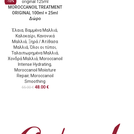
-13%
MOROCCANOIL TREATMENT
ORIGINAL 100ml + 25ml
HOT
Δώρο
Έλαια
,
Βαμμένα Μαλλιά
,
Καλοκαίρι
,
Κανονικά
Μαλλιά
,
Ξηρά / Ατίθασα
Μαλλιά
,
Όλοι οι τύποι
,
Ταλαιπωρημένα Μαλλιά
,
Χονδρά Μαλλιά
,
Moroccanoil
Intense Hydrating
,
Moroccanoil Moiisture
Repair
,
Moroccanoil
Smoothing
48.00
€
55.00
€