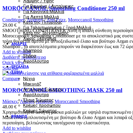
Λάμψης / Υφής
Για Βαμμένα / Ανταύγειες
MOROCCANOIL Smoothing Conditioner 250 ml
Για Κανονικά Μαλλιά
Για Λεπτά Μαλλιά
Conditioner
,
Λείανση / Anti Frizz
,
Moroccanoil Smoothing
Κατά της Πιτυρίδας
29.00
€
Για Ταλαιπωρημένα / Ξηρά Μαλλιά
SMOOTHING CONDITIONER Αυτή η απαλή σύνθεση περιποίησης που ξ
Κατά της Τριχόπτωσης
Moroccanoil® Smoothing Conditioner με το αποκλειστικό μας συστα
Χωρίς Ξέβγαλμα
τρίχα θρέφεται άμεσα με αντιοξειδωτικό έλαιο και βούτυρο Argan εν
ΆΝΔΡΕΣ
Shampoo , τα αποτελέσματα μπορούν να διαρκέσουν έως και 72 ώρε
Shampoo
Add to wishlist
Styling
Διαβάστε περισσότερα
Αφρόλουτρα
Quick view
ΕΡΓΑΛΕΊΑ
Sold out
ΣΏΜΑ
Compare
Νύχια
Μακιγιάζ
Αντηλιακά Σώματος
MOROCCANOIL SMOOTHING MASK 250 ml
Αφρόλουτρα
Έλαια Σώματος
Μάσκες
,
Λάμψη
,
Λείανση
,
Moroccanoil Smoothing
Κρέμες προσώπου
48.00
€
Κρέμες Σώματος
Χρησιμοποιήστε αυτή τη μάσκα μαλλιών με υψηλά συμπυκνωμένο βού
BRANDS
Mask είναι εμπλουτισμένη με βούτυρο & έλαιο Argan και λιπαρά οξ
περιποίηση, βελτιώνοντας ταυτόχρονα την ελαστικότητα.
Add to wishlist