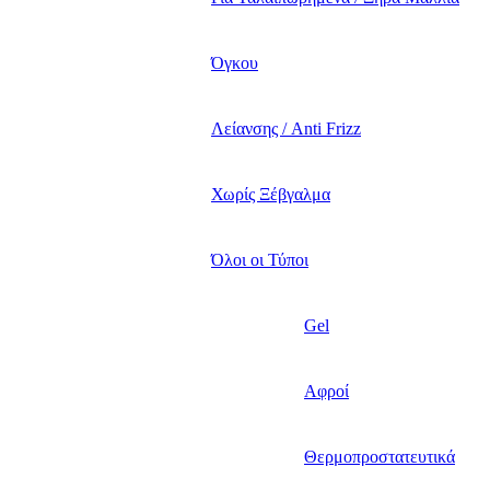
Όγκου
Λείανσης / Anti Frizz
Χωρίς Ξέβγαλμα
Όλοι οι Τύποι
Gel
Αφροί
Θερμοπροστατευτικά