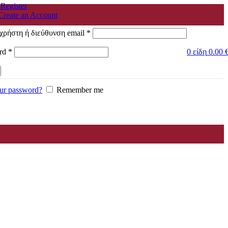
 Register
Create an Account
Απαιτείται
χρήστη ή διεύθυνση email
*
Απαιτείται
rd
*
0
είδη
0.00
ur password?
Remember me