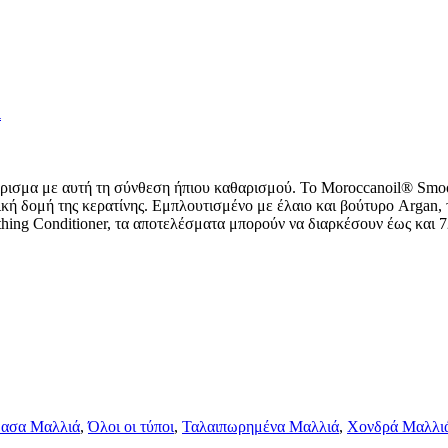
l
ιζάρισμα με αυτή τη σύνθεση ήπιου καθαρισμού. Το Moroccanoil® 
ική δομή της κερατίνης. Εμπλουτισμένο με έλαιο και βούτυρο Argan, 
thing Conditioner, τα αποτελέσματα μπορούν να διαρκέσουν έως και 7
θασα Μαλλιά
,
Όλοι οι τύποι
,
Ταλαιπωρημένα Μαλλιά
,
Χονδρά Μαλλι