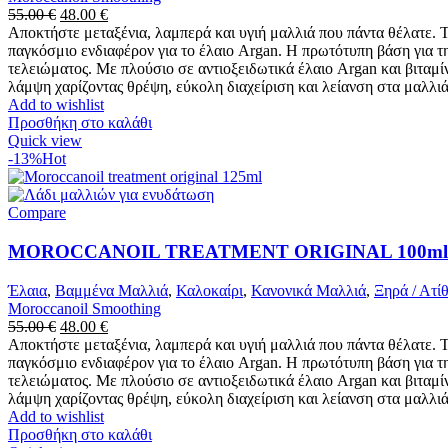
Original
Η
55.00
€
48.00
€
price
τρέχουσα
Αποκτήστε μεταξένια, λαμπερά και υγιή μαλλιά που πάντα θέλατε. 
was:
τιμή
παγκόσμιο ενδιαφέρον για το έλαιο Argan. Η πρωτότυπη βάση για τ
55.00 €.
είναι:
τελειώματος. Με πλούσιο σε αντιοξειδωτικά έλαιο Argan και βιταμί
48.00 €.
λάμψη χαρίζοντας θρέψη, εύκολη διαχείριση και λείανση στα μαλλι
Add to wishlist
Προσθήκη στο καλάθι
Quick view
-13%
Hot
Compare
MOROCCANOIL TREATMENT ORIGINAL 100ml +
Έλαια
,
Βαμμένα Μαλλιά
,
Καλοκαίρι
,
Κανονικά Μαλλιά
,
Ξηρά / Ατί
Moroccanoil Smoothing
Original
Η
55.00
€
48.00
€
price
τρέχουσα
Αποκτήστε μεταξένια, λαμπερά και υγιή μαλλιά που πάντα θέλατε. 
was:
τιμή
παγκόσμιο ενδιαφέρον για το έλαιο Argan. Η πρωτότυπη βάση για τ
55.00 €.
είναι:
τελειώματος. Με πλούσιο σε αντιοξειδωτικά έλαιο Argan και βιταμί
48.00 €.
λάμψη χαρίζοντας θρέψη, εύκολη διαχείριση και λείανση στα μαλλι
Add to wishlist
Προσθήκη στο καλάθι