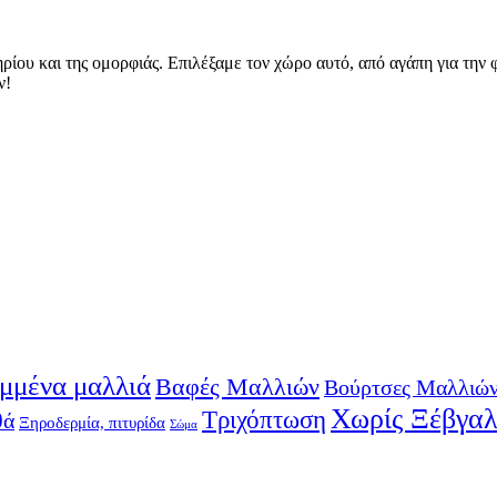
ίου και της ομορφιάς. Επιλέξαμε τον χώρο αυτό, από αγάπη για την φ
ν!
μμένα μαλλιά
Βαφές Μαλλιών
Βούρτσες Μαλλιώ
Χωρίς Ξέβγα
Τριχόπτωση
θά
Ξηροδερμία, πιτυρίδα
Σώμα