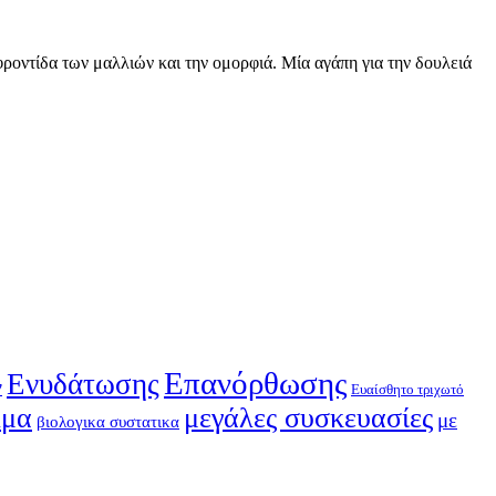
ροντίδα των μαλλιών και την ομορφιά. Μία αγάπη για την δουλειά
Επανόρθωσης
Ενυδάτωσης
ν
Ευαίσθητο τριχωτό
λμα
μεγάλες συσκευασίες
με
βιολογικα συστατικα