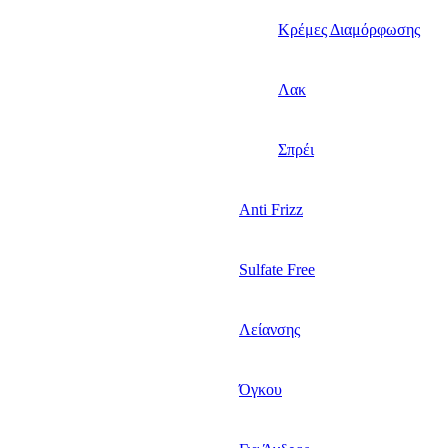
Κρέμες Διαμόρφωσης
Λακ
Σπρέι
Anti Frizz
Sulfate Free
Λείανσης
Όγκου