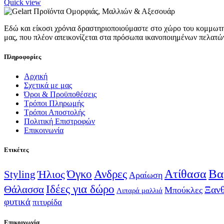
Quick view
Εδώ και είκοσι χρόνια δραστηριοποιούμαστε στο χώρο του κομμωτηρ
μας, που πλέον απεικονίζεται στα πρόσωπα ικανοποιημένων πελατώ
Πληροφορίες
Αρχική
Σχετικά με μας
Όροι & Προϋποθέσεις
Τρόποι Πληρωμής
Τρόποι Αποστολής
Πολιτική Επιστροφών
Επικοινωνία
Ετικέτες
Ατίθασα
Βα
Όγκο
Ανδρες
Ήλιος
Styling
Αραίωση
Ιδέες για δώρο
Θάλασσα
Ξαν
Μπούκλες
Λιπαρά μαλλιά
φυτικά
πιτυρίδα
Επικοινωνία