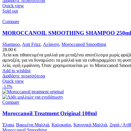
Διαβάστε περισσότερα
Quick view
Sold out
Compare
MOROCCANOIL SMOOTHING SHAMPOO 250m
Shampoo
,
Anti Frizz
,
Λείανση
,
Moroccanoil Smoothing
28.00
€
Λεία και τιθασευμένα μαλλιά για μεταξένιο αποτέλεσμα χωρίς φρ
αμινοξέα, για να δυναμώσει τα μαλλιά και να ευθυγραμμίσει τη φυσ
λεία, υγιή εμφάνιση. Όταν χρησιμοποιείται με τo Moroccanoil Smoo
Add to wishlist
Διαβάστε περισσότερα
Quick view
-13%
Compare
Moroccanoil Treatment Original 100ml
Έλαια
,
Βαμμένα Μαλλιά
,
Καλοκαίρι
,
Κανονικά Μαλλιά
,
Ξηρά / Ατί
Moroccanoil Smoothing