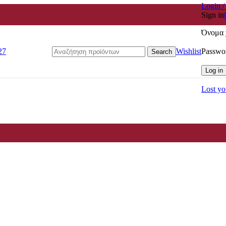
Login /
Sign in
Όνομα 
Passwo
27
Wishlist
Search
Log in
Lost yo