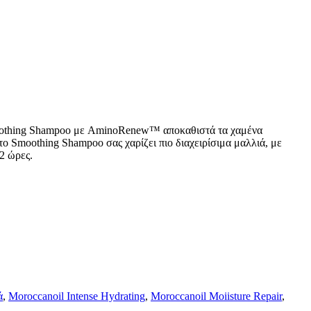
Smoothing Shampoo με AminoRenew™ αποκαθιστά τα χαμένα
το Smoothing Shampoo σας χαρίζει πιο διαχειρίσιμα μαλλιά, με
2 ώρες.
ά
,
Moroccanoil Intense Hydrating
,
Moroccanoil Moiisture Repair
,