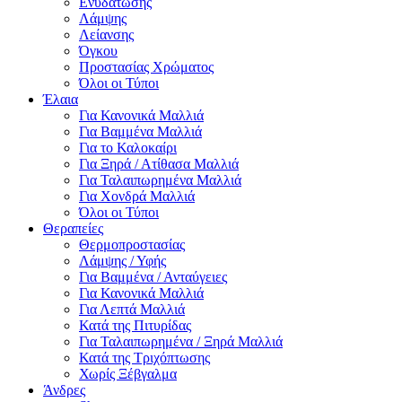
Ενυδάτωσης
Λάμψης
Λείανσης
Όγκου
Προστασίας Χρώματος
Όλοι οι Τύποι
Έλαια
Για Κανονικά Μαλλιά
Για Βαμμένα Μαλλιά
Για το Καλοκαίρι
Για Ξηρά / Ατίθασα Μαλλιά
Για Ταλαιπωρημένα Μαλλιά
Για Χονδρά Μαλλιά
Όλοι οι Τύποι
Θεραπείες
Θερμοπροστασίας
Λάμψης / Υφής
Για Βαμμένα / Ανταύγειες
Για Κανονικά Μαλλιά
Για Λεπτά Μαλλιά
Κατά της Πιτυρίδας
Για Ταλαιπωρημένα / Ξηρά Μαλλιά
Κατά της Τριχόπτωσης
Χωρίς Ξέβγαλμα
Άνδρες