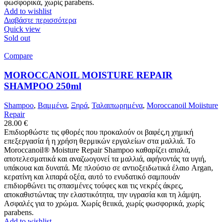
φωσφορικά, χωρίς parabens.
Add to wishlist
Διαβάστε περισσότερα
Quick view
Sold out
Compare
MOROCCANOIL MOISTURE REPAIR
SHAMPOO 250ml
Shampoo
,
Βαμμένα
,
Ξηρά
,
Ταλαιπωρημένα
,
Moroccanoil Moiisture
Repair
28.00
€
Επιδιορθώστε τις φθορές που προκαλούν οι βαφές,η χημική
επεξεργασία ή η χρήση θερμικών εργαλείων στα μαλλιά. Το
Moroccanoil® Moisture Repair Shampoo καθαρίζει απαλά,
αποτελεσματικά και αναζωογονεί τα μαλλιά, αφήνοντάς τα υγιή,
υπάκουα και δυνατά. Με πλούσιο σε αντιοξειδωτικά έλαιο Argan,
κερατίνη και λιπαρά οξέα, αυτό το ενυδατικό σαμπουάν
επιδιορθώνει τις σπασμένες τούφες και τις νεκρές άκρες,
αποκαθιστώντας την ελαστικότητα, την υγρασία και τη λάμψη.
Ασφαλές για το χρώμα. Χωρίς θειικά, χωρίς φωσφορικά, χωρίς
parabens.
Add to wishlist