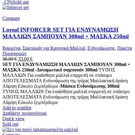
-13%
Sold out
Compare
Loreal INFORCER SET ΓΙΑ ΕΝΔΥΝΑΜΩΣΗ
ΜΑΛΛΙΩΝ ΣΑΜΠΟΥΑΝ 300ml + ΜΑΣΚΑ 250ml
Βαμμένα
,
Σαμπουάν για Κανονικά Μαλλιά
,
Ενδυνάμωσης
,
Πακέτα
Προσφορών
Original
Η
38.00
€
33.00
€
price
τρέχουσα
SET ΓΙΑ ΕΝΔΥΝΑΜΩΣΗ ΜΑΛΛΙΩΝ ΣΑΜΠΟΥΑΝ 300ml +
was:
τιμή
ΜΑΣΚΑ 250ml
-Δυναμωτικό σαμπουάν 300ml
ΤΥΠΟΣ
38.00 €.
είναι:
ΜΑΛΛΙΩΝ Για ευαίσθητα μαλλιά επιρρεπή σε σπάσιμο
33.00 €.
ΑΠΟΤΕΛΕΣΜΑΤΑ Ενδυνάμωση της τρίχας Μαλλακτική δράση
Λάμψη Εύκολο ξεμπέρδεμα
-Μάσκα Ενδυνάμωσης 300ml
ΤΥΠΟΣ ΜΑΛΛΙΩΝ Για ευαίσθητα μαλλιά επιρρεπή σε σπάσιμο
ΑΠΟΤΕΛΕΣΜΑΤΑ Ενδυνάμωση της τρίχας Μαλλακτική δράση
Λάμψη Εύκολο ξεμπέρδεμα
Add to wishlist
Διαβάστε περισσότερα
Quick view
Sold out
Compare