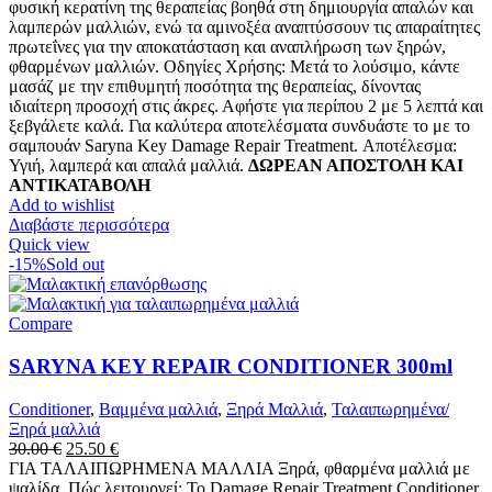
φυσική κερατίνη της θεραπείας βοηθά στη δημιουργία απαλών και
λαμπερών μαλλιών, ενώ τα αμινοξέα αναπτύσσουν τις απαραίτητες
πρωτεΐνες για την αποκατάσταση και αναπλήρωση των ξηρών,
φθαρμένων μαλλιών. Οδηγίες Χρήσης: Μετά το λούσιμο, κάντε
μασάζ με την επιθυμητή ποσότητα της θεραπείας, δίνοντας
ιδιαίτερη προσοχή στις άκρες. Αφήστε για περίπου 2 με 5 λεπτά και
ξεβγάλετε καλά. Για καλύτερα αποτελέσματα συνδυάστε το με το
σαμπουάν Saryna Key Damage Repair Treatment. Αποτέλεσμα:
Υγιή, λαμπερά και απαλά μαλλιά.
ΔΩΡΕΑΝ ΑΠΟΣΤΟΛΗ ΚΑΙ
ΑΝΤΙΚΑΤΑΒΟΛΗ
Add to wishlist
Διαβάστε περισσότερα
Quick view
-15%
Sold out
Compare
SARYNA KEY REPAIR CONDITIONER 300ml
Conditioner
,
Βαμμένα μαλλιά
,
Ξηρά Μαλλιά
,
Ταλαιπωρημένα/
Ξηρά μαλλιά
Original
Η
30.00
€
25.50
€
price
τρέχουσα
ΓΙΑ ΤΑΛΑΙΠΩΡΗΜΕΝΑ ΜΑΛΛΙΑ Ξηρά, φθαρμένα μαλλιά με
was:
τιμή
ψαλίδα. Πώς λειτουργεί: Το Damage Repair Treatment Conditioner