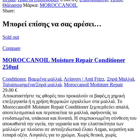
Θάλασσα
Μάρκα:
MOROCCANOIL
Share:
Μπορεί επίσης να σας αρέσει…
Sold out
Compare
MOROCCANOIL Moisture Repair Conditioner
250ml
Conditioner
,
Βαμμένα μαλλιά
,
Λείανση / Anti Frizz
,
Ξηρά Μαλλιά
,
Ταλαιπωρημένα/Ξηρά μαλλιά
,
Moroccanoil Moiisture Repair
29.00
€
Αποκαταστήστε τις φθορές που προκαλούν οι βαφές,η χημική
επεξεργασία ή η χρήση θερμικών εργαλείων στα μαλλιά. Το
Moroccanoil® Moisture Repair Conditioner ξεμπερδεύει απαλά,
αποτελεσματικά και περιποιείται τα μαλλιά, αφήνοντάς τα
ενυδατωμένα, υπάκουα και δυνατά. Η συμπυκνωμένη σύνθεση του
αποκαθιστά την υγεία, την υγρασία και την ελαστικότητα των
μαλλιών με πλούσιο σε αντιοξειδωτικά έλαιο Argan, κερατίνη και
λιπαρά οξέα. Ασφαλές για το χρώμα. Χωρίς θειικά, χωρίς