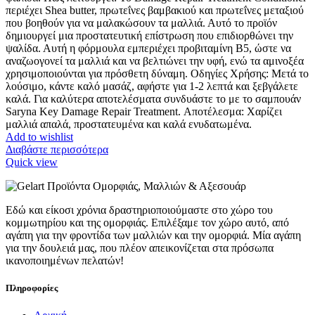
30.00 €.
είναι:
περιέχει Shea butter, πρωτεΐνες βαμβακιού και πρωτεΐνες μεταξιού
25.50 €.
που βοηθούν για να μαλακώσουν τα μαλλιά. Αυτό το προϊόν
δημιουργεί μια προστατευτική επίστρωση που επιδιορθώνει την
ψαλίδα. Αυτή η φόρμουλα εμπεριέχει προβιταμίνη Β5, ώστε να
αναζωογονεί τα μαλλιά και να βελτιώνει την υφή, ενώ τα αμινοξέα
χρησιμοποιούνται για πρόσθετη δύναμη. Οδηγίες Χρήσης: Μετά το
λούσιμο, κάντε καλό μασάζ, αφήστε για 1-2 λεπτά και ξεβγάλετε
καλά. Για καλύτερα αποτελέσματα συνδυάστε το με το σαμπουάν
Saryna Key Damage Repair Treatment. Αποτέλεσμα: Χαρίζει
μαλλιά απαλά, προστατευμένα και καλά ενυδατωμένα.
Add to wishlist
Διαβάστε περισσότερα
Quick view
Εδώ και είκοσι χρόνια δραστηριοποιούμαστε στο χώρο του
κομμωτηρίου και της ομορφιάς. Επιλέξαμε τον χώρο αυτό, από
αγάπη για την φροντίδα των μαλλιών και την ομορφιά. Μία αγάπη
για την δουλειά μας, που πλέον απεικονίζεται στα πρόσωπα
ικανοποιημένων πελατών!
Πληροφορίες