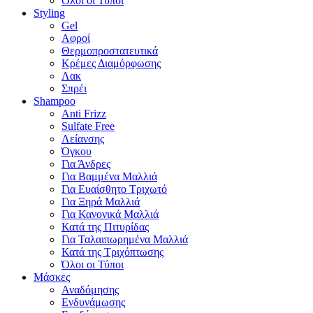
Όλοι οι Τύποι
Styling
Gel
Αφροί
Θερμοπροστατευτικά
Κρέμες Διαμόρφωσης
Λακ
Σπρέι
Shampoo
Anti Frizz
Sulfate Free
Λείανσης
Όγκου
Για Άνδρες
Για Βαμμένα Μαλλιά
Για Ευαίσθητο Τριχωτό
Για Ξηρά Μαλλιά
Για Κανονικά Μαλλιά
Κατά της Πιτυρίδας
Για Ταλαιπωρημένα Μαλλιά
Κατά της Τριχόπτωσης
Όλοι οι Τύποι
Μάσκες
Αναδόμησης
Ενδυνάμωσης