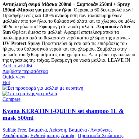
Αντιηλιακή σειρά Μάσκα 200ml + Σαμπουάν 250ml + Spray
150ml
-Μάσκα για μετά τον ήλιο.
Θεραπεία 60 δευτερολέπτων!
Προσφέρει εώς και 100% αναδόμηση των ταλαιπωρημένων
μαλλιών από τον ήλιο, το θαλασσινό αλάτι και το χλώριο, σε μόλις
60 δευτερόλεπτα! Εφαρμογή σε νωπά μαλλιά.
-Σαμπουάν After
Sun
Θρέφει άμεσα τα μαλλιά. Αφαιρεί αποτελεσματικά τα
υπολείμματα από το θαλασσινό νερό και το χλώριο της πισίνας
-
UV Protect Spray
Προστατεύει άμεσα από τις επιδράσεις του
ήλιου, του θαλασσινού νερού και του χλωρίου. Συμβάλει στην
μείωση του ξεθωριάσματος του χρώματος. Αποτρέπει την απώλεια
της υγρασίας της τρίχας. Εφαρμογή σε νωπά μαλλιά. LEAVE IN
Add to wishlist
Διαβάστε περισσότερα
Quick view
Hot
Compare
Kyana KERATIN I-QUEEN set shampoo 1L &
mask 500ml
Sulfate Free
,
Βαμμένα
,
Λείανση
,
Βαμμένα / Ανταύγειες
,
Αναδόμησης
,
Ενδυνάμωσης
,
Λάμψη
,
Προστασία Χρώματος
,