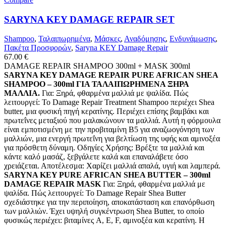
SARYNA KEY DAMAGE REPAIR SET
Shampoo
,
Ταλαιπωρημένα
,
Μάσκες
,
Αναδόμησης
,
Ενδυνάμωσης
,
Πακέτα Προσφορών
,
Saryna KEY Damage Repair
67.00
€
DAMAGE REPAIR SHAMPOO 300ml + MASK 300ml
SARYNA KEY DAMAGE REPAIR PURE AFRICAN SHEA
SHAMPOO – 300ml ΓΙΑ ΤΑΛΑΙΠΩΡΗΜΕΝΑ ΞΗΡΑ
ΜΑΛΛΙΑ.
Για: Ξηρά, φθαρμένα μαλλιά με ψαλίδα. Πώς
λειτουργεί: Το Damage Repair Treatment Shampoo περιέχει Shea
butter, μια φυσική πηγή κερατίνης. Περιέχει επίσης βαμβάκι και
πρωτεΐνες μεταξιού που μαλακώνουν τα μαλλιά. Αυτή η φόρμουλα
είναι εμποτισμένη με την προβιταμίνη Β5 για αναζωογόνηση των
μαλλιών, μια ενεργή πρωτεΐνη για βελτίωση της υφής και αμινοξέα
για πρόσθετη δύναμη. Οδηγίες Χρήσης: Βρέξτε τα μαλλιά και
κάντε καλό μασάζ, ξεβγάλετε καλά και επαναλάβετε όσο
χρειάζεται. Αποτέλεσμα: Χαρίζει μαλλιά απαλά, υγιή και λαμπερά.
SARYNA KEY PURE AFRICAN SHEA BUTTER – 300ml
DAMAGE REPAIR MASK
Για: Ξηρά, φθαρμένα μαλλιά με
ψαλίδα. Πώς λειτουργεί: Το Damage Repair Shea Butter
σχεδιάστηκε για την περιποίηση, αποκατάσταση και επανόρθωση
των μαλλιών. Έχει υψηλή συγκέντρωση Shea Butter, το οποίο
φυσικώς περιέχει: βιταμίνες A, E, F, αμινοξέα και κερατίνη. Η