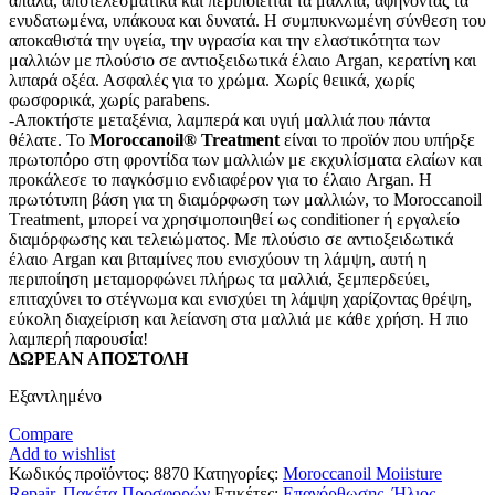
απαλά, αποτελεσματικά και περιποιείται τα μαλλιά, αφήνοντάς τα
ενυδατωμένα, υπάκουα και δυνατά. Η συμπυκνωμένη σύνθεση του
αποκαθιστά την υγεία, την υγρασία και την ελαστικότητα των
μαλλιών με πλούσιο σε αντιοξειδωτικά έλαιο Argan, κερατίνη και
λιπαρά οξέα. Ασφαλές για το χρώμα. Χωρίς θειικά, χωρίς
φωσφορικά, χωρίς parabens.
-Αποκτήστε μεταξένια, λαμπερά και υγιή μαλλιά που πάντα
θέλατε. To
Moroccanoil® Treatment
είναι το προϊόν που υπήρξε
πρωτοπόρο στη φροντίδα των μαλλιών με εκχυλίσματα ελαίων και
προκάλεσε το παγκόσμιο ενδιαφέρον για το έλαιο Argan. Η
πρωτότυπη βάση για τη διαμόρφωση των μαλλιών, το Moroccanoil
Τreatment, μπορεί να χρησιμοποιηθεί ως conditioner ή εργαλείο
διαμόρφωσης και τελειώματος. Με πλούσιο σε αντιοξειδωτικά
έλαιο Argan και βιταμίνες που ενισχύουν τη λάμψη, αυτή η
περιποίηση μεταμορφώνει πλήρως τα μαλλιά, ξεμπερδεύει,
επιταχύνει το στέγνωμα και ενισχύει τη λάμψη χαρίζοντας θρέψη,
εύκολη διαχείριση και λείανση στα μαλλιά με κάθε χρήση. Η πιο
λαμπερή παρουσία!
ΔΩΡΕΑΝ ΑΠΟΣΤΟΛΗ
Εξαντλημένο
Compare
Add to wishlist
Κωδικός προϊόντος:
8870
Κατηγορίες:
Moroccanoil Moiisture
Repair
,
Πακέτα Προσφορών
Ετικέτες:
Επανόρθωσης
,
Ήλιος
,