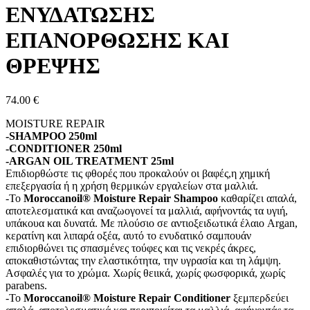
ΕΝΥΔΑΤΩΣΗΣ
ΕΠΑΝΟΡΘΩΣΗΣ ΚΑΙ
ΘΡΕΨΗΣ
74.00
€
MOISTURE REPAIR
-SHAMPOO 250ml
-CONDITIONER 250ml
-ARGAN OIL TREATMENT 25ml
Επιδιορθώστε τις φθορές που προκαλούν οι βαφές,η χημική
επεξεργασία ή η χρήση θερμικών εργαλείων στα μαλλιά.
-Το
Moroccanoil® Moisture Repair Shampoo
καθαρίζει απαλά,
αποτελεσματικά και αναζωογονεί τα μαλλιά, αφήνοντάς τα υγιή,
υπάκουα και δυνατά. Με πλούσιο σε αντιοξειδωτικά έλαιο Argan,
κερατίνη και λιπαρά οξέα, αυτό το ενυδατικό σαμπουάν
επιδιορθώνει τις σπασμένες τούφες και τις νεκρές άκρες,
αποκαθιστώντας την ελαστικότητα, την υγρασία και τη λάμψη.
Ασφαλές για το χρώμα. Χωρίς θειικά, χωρίς φωσφορικά, χωρίς
parabens.
-Το
Moroccanoil® Moisture Repair Conditioner
ξεμπερδεύει