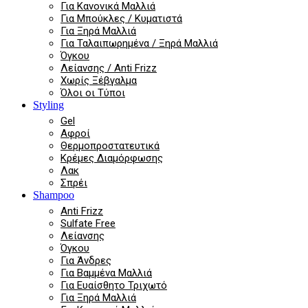
Για Κανονικά Μαλλιά
Για Μπούκλες / Κυματιστά
Για Ξηρά Μαλλιά
Για Ταλαιπωρημένα / Ξηρά Μαλλιά
Όγκου
Λείανσης / Anti Frizz
Χωρίς Ξέβγαλμα
Όλοι οι Τύποι
Styling
Gel
Αφροί
Θερμοπροστατευτικά
Κρέμες Διαμόρφωσης
Λακ
Σπρέι
Shampoo
Anti Frizz
Sulfate Free
Λείανσης
Όγκου
Για Άνδρες
Για Βαμμένα Μαλλιά
Για Ευαίσθητο Τριχωτό
Για Ξηρά Μαλλιά