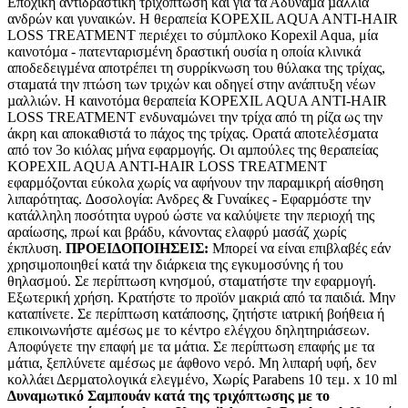
Εποχική αντιδραστική τριχόπτωση και για τα Αδύναµα µαλλιά
ανδρών και γυναικών. Η θεραπεία KOPEXIL AQUA ANTI-HAIR
LOSS TREATMENT περιέχει το σύµπλοκο Kopexil Aqua, μία
καινοτόµα - πατενταρισµένη δραστική ουσία η οποία κλινικά
αποδεδειγµένα αποτρέπει τη συρρίκνωση του θύλακα της τρίχας,
σταµατά την πτώση των τριχών και οδηγεί στην ανάπτυξη νέων
µαλλιών. Η καινοτόµα θεραπεία KOPEXIL AQUA ANTI-HAIR
LOSS TREATMENT ενδυναµώνει την τρίχα από τη ρίζα ως την
άκρη και αποκαθιστά το πάχος της τρίχας. Ορατά αποτελέσµατα
από τον 3ο κιόλας µήνα εφαρµογής. Οι αµπούλες της θεραπείας
KOPEXIL AQUA ANTI-HAIR LOSS TREATMENT
εφαρμόζονται εύκολα χωρίς να αφήνουν την παραμικρή αίσθηση
λιπαρότητας. ∆οσολογία: Ανδρες & Γυναίκες - Εφαρµόστε την
κατάλληλη ποσότητα υγρού ώστε να καλύψετε την περιοχή της
αραίωσης, πρωί και βράδυ, κάνοντας ελαφρύ µασάζ χωρίς
έκπλυση.
ΠΡΟΕΙΔΟΠΟΙΗΣΕΙΣ:
Μπορεί να είναι επιβλαβές εάν
χρησιμοποιηθεί κατά την διάρκεια της εγκυμοσύνης ή του
θηλασμού. Σε περίπτωση κνησμού, σταματήστε την εφαρμογή.
Εξωτερική χρήση. Κρατήστε το προϊόν μακριά από τα παιδιά. Μην
καταπίνετε. Σε περίπτωση κατάποσης, ζητήστε ιατρική βοήθεια ή
επικοινωνήστε αμέσως με το κέντρο ελέγχου δηλητηριάσεων.
Αποφύγετε την επαφή με τα μάτια. Σε περίπτωση επαφής με τα
μάτια, ξεπλύνετε αμέσως με άφθονο νερό. Μη λιπαρή υφή, δεν
κολλάει Δερματολογικά ελεγμένο, Χωρίς Parabens 10 τεμ. x 10 ml
Δυναμωτικό Σαμπουάν κατά της τριχόπτωσης με το