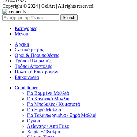
2310457327
Copyright © 2024 | GelArt | All rights reserved.
Search
Κατηγοριες
Μενου
Αρχική
Σχετικά με μας
Όροι & Προϋποθέσεις
Τρόποι Πληρωμής
Τρόποι Αποστολής
Πολιτική Επιστροφών
Επικοινωνία
Conditioner
Για Βαμμένα Μαλλιά
Για Κανονικά Μαλλιά
Για Μπούκλες / Κυματιστά
Για Ξηρά Μαλλιά
Για Ταλαιπωρημένα / Ξηρά Μαλλιά
Όγκου
Λείανσης / Anti Frizz
Χωρίς Ξέβγαλμα