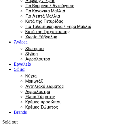
Λάμψης / Υφής
Για Βαμμένα / Ανταύγειες
Για Κανονικά Μαλλιά
Για Λεπτά Μαλλιά
Κατά της Πιτυρίδας
Για Ταλαιπωρημένα / Ξηρά Μαλλιά
Κατά της Τριχόπτωσης
Χωρίς Ξέβγαλμα
Άνδρες
Shampoo
Styling
Αφρόλουτρα
Εργαλεία
Σώμα
Νύχια
Μακιγιάζ
Αντηλιακά Σώματος
Αφρόλουτρα
Έλαια Σώματος
Κρέμες προσώπου
Κρέμες Σώματος
Brands
Sold out