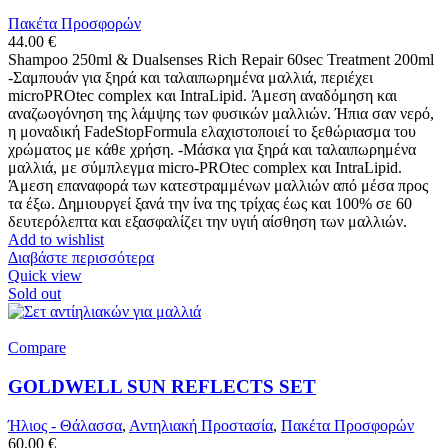
Πακέτα Προσφορών
44.00
€
Shampoo 250ml & Dualsenses Rich Repair 60sec Treatment 200ml
-Σαμπουάν για ξηρά και ταλαιπωρημένα μαλλιά, περιέχει
microPROtec complex και IntraLipid. Άμεση αναδόμηση και
αναζωογόνηση της λάμψης των φυσικών μαλλιών. Ήπια σαν νερό,
η μοναδική FadeStopFormula ελαχιστοποιεί το ξεθώριασμα του
χρώματος με κάθε χρήση. -Μάσκα για ξηρά και ταλαιπωρημένα
μαλλιά, με σύμπλεγμα micro-PROtec complex και IntraLipid.
Άμεση επαναφορά των κατεστραμμένων μαλλιών από μέσα προς
τα έξω. Δημιουργεί ξανά την ίνα της τρίχας έως και 100% σε 60
δευτερόλεπτα και εξασφαλίζει την υγιή αίσθηση των μαλλιών.
Add to wishlist
Διαβάστε περισσότερα
Quick view
Sold out
Compare
GOLDWELL SUN REFLECTS SET
Ήλιος - Θάλασσα
,
Αντηλιακή Προστασία
,
Πακέτα Προσφορών
60.00
€