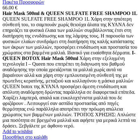
Πακέτα Προσφορών
66.00
€
Hair Mask 500ml & QUEEN SULFATE FREE SHAMPOO 1L
QUEEN SULFATE FREE SHAMPOO 1L Χάρη στην ηπιότερη
σύνθεσή του, το σαμπουάν χωρίς θειούχα άλατα της ΚΥΑΝΑ δεν
επηρεάζει τα φυσικά έλαια των μαλλιών συμβάλλοντας έτσι στη
διατήρηση της ενυδάτωσης και της λάμψης τους. Η παρουσία των
φυσικών ελαίων συνδράμει στη διατήρηση της καλής κατάστασης
των άκρων των μαλλιών, προσφέρει ενυδάτωση και προστασία του
χρώματος στα βαμμένα μαλλιά. Ιδανικό για ευαίσθητα δέρματα.
I-
QUEEN BOTOX Hair Mask 500ml
Χάρη στην εξελιγμένη
τεχνολογία Ι – Queen που επιτρέπει τη διάγνωση του βαθμού
αναδόμησης την οποία χρειάζονται τα μαλλιά χωρίς αυτά να
βαραίνουν αλλά και χάρη στην εμπλουτισμένη σύνθεσή της με
πρωτεΐνες κερατίνης, μεταξιού και κολλαγόνου η μάσκα μαλλιών
QUEEN botox της ΚΥΑΝΑ προσφέρει άμεση ενυδάτωση και
απόλυτη αναδόμηση δρώντας παράλληλα σε διαφορετικά επίπεδα.
Χαρίζει λαμπερά, απαλά και ευκολοχτένιστα μαλλιά που δε
φριζάρουν . Λειτουργεί σαν ασπίδα προστασίας από πηγές
θερμότητας ενώ παράλληλα αποτρέπει την πρόωρη απώλεια
χρώματος των βαμμένων μαλλιών. ΤΡΟΠΟΣ ΧΡΗΣΗΣ: Απλώστε
μια ποσότητα σε βρεγμένα μαλλιά και αφήστε για μερικά λεπτά να
δράσει. Ξεβγάλετε με άφθονο νερό.
Add to wishlist
Προσθήκη στο καλάθι