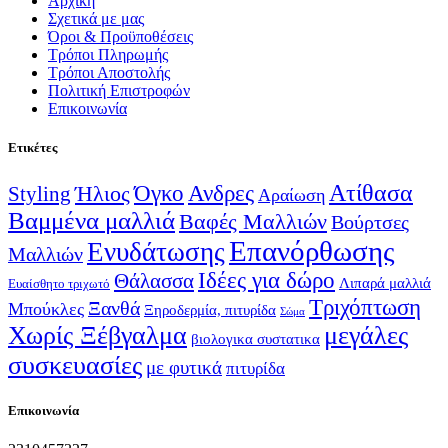
Αρχική
Σχετικά με μας
Όροι & Προϋποθέσεις
Τρόποι Πληρωμής
Τρόποι Αποστολής
Πολιτική Επιστροφών
Επικοινωνία
Ετικέτες
Ατίθασα
Όγκο
Ανδρες
Ήλιος
Styling
Αραίωση
Βαμμένα μαλλιά
Βαφές Μαλλιών
Βούρτσες
Επανόρθωσης
Ενυδάτωσης
Μαλλιών
Ιδέες για δώρο
Θάλασσα
Λιπαρά μαλλιά
Ευαίσθητο τριχωτό
Τριχόπτωση
Ξανθά
Μπούκλες
Ξηροδερμία, πιτυρίδα
Σώμα
Χωρίς Ξέβγαλμα
μεγάλες
βιολογικα συστατικα
συσκευασίες
με φυτικά
πιτυρίδα
Επικοινωνία