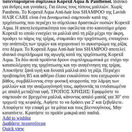
πατενταρισμένο σύμπλοκο Kopexil Aqua & Panthenol.
Ιδανικό
για άνδρες και γυναίκες. Για όλους τους τύπους μαλλιών. Χωρίς
Parabens. Το Kopexil Aqua Anti-hair loss SHAMPOO της Lavish
HAIR CARE είναι ένα Δυναμωτικό σαμπουάν κατά της
τριχόπτωσης που περιέχει το σύμπλοκο δραστικών ουσιών Kopexil
Aqua. Η αποτελεσματικότητα του οφείλεται στο καινοτόμο μόριο
Kopexil το οποίο ενισχύει τα μαλλιά από τη ρίζα μέχρι την άκρη,
προάγει το πάχος της τρίχας, σταματάει την τριχόπτωση, επιταχύνει
την ανάπτυξη των τριχών και ισχυροποιεί το αγκιστρώμα της ρίζας
στο δέρμα. Το Kopexil Aqua Anti-hair loss SHAMPOO αποτελεί
ιδανικό συμπλήρωμα της αγωγής κατά της τριχόπτωσης Kopexil
Aqua. Τα δύο αυτά προϊόντα δρουν συμπληρωματικά με στόχο την
καταπολέμηση της τριχόπτωσης και την αναγέννηση της τρίχας.
Αποκτήστε ξανά υγιή και δυνατά μαλλιά από τη ρίζα. Περιέχει
προβιταμίνη Β5 και αιθέριο έλαιο ευκαλύπτου που εισχωρούν σε
βάθος, συμβάλλοντας στην φυσική ισορροπία, την λάμψη των
μαλλιών και την αναζωογόνησή τους, αφήνοντάς τα ενυδατωμένα
με απαλή μεταξένια υφή. ΤΡΟΠΟΣ ΧΡΗΣΗΣ: Εφαρμόστε το
σαμπουάν σε βρεγμένα μαλλιά, κάνοντας απαλό μασάζ για 30'' στο
τριχωτό της κεφαλής. Αφήστε το να δράσει για 2' και ξεβγάλετε.
Αποφύγετε την επαφή με τα μάτια και τους βλεννογόνους. Μην
καταπίνετε. Κρατήστε το προϊόν μακριά από παιδιά.
Add to wishlist
Διαβάστε περισσότερα
Quick view