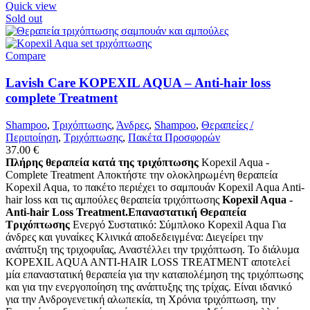
Quick view
Sold out
Compare
Lavish Care KOPEXIL AQUA – Anti-hair loss
complete Treatment
Shampoo
,
Τριχόπτωσης
,
Άνδρες
,
Shampoo
,
Θεραπείες /
Περιποίηση
,
Τριχόπτωσης
,
Πακέτα Προσφορών
37.00
€
Πλήρης θεραπεία κατά της τριχόπτωσης
Kopexil Aqua -
Complete Treatment Αποκτήστε την ολοκληρωμένη θεραπεία
Kopexil Aqua, το πακέτο περιέχει το σαμπουάν Kopexil Aqua Anti-
hair loss και τις αμπούλες θεραπεία τριχόπτωσης
Kopexil Aqua -
Anti-hair Loss Treatment.Επαναστατική Θεραπεία
Τριχόπτωσης
Ενεργό Συστατικό: Σύμπλοκο Kopexil Aqua Για
άνδρες και γυναίκες Κλινικά αποδεδειγμένα: Διεγείρει την
ανάπτυξη της τριχοφυΐας, Αναστέλλει την τριχόπτωση. Το διάλυµα
KOPEXIL AQUA ANTI-HAIR LOSS TREATMENT αποτελεί
µία επαναστατική θεραπεία για την καταπολέµηση της τριχόπτωσης
και για την ενεργοποίηση της ανάπτυξης της τρίχας. Είναι ιδανικό
για την Ανδρογενετική αλωπεκία, τη Χρόνια τριχόπτωση, την