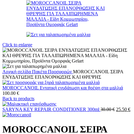
Click to enlarge
Αρχική σελίδα
Πακέτα Προσφορών
MOROCCANOIL ΣΕΙΡΑ
ΕΝΥΔΑΤΩΣΗΣ ΕΠΑΝΟΡΘΩΣΗΣ ΚΑΙ ΘΡΕΨΗΣ
MOROCCANOIL Εντατική ενυδάτωση και θρέψη στα μαλλιά
100.00
€
Back to products
Original
Η
SARYNA KEY REPAIR CONDITIONER 300ml
30.00
€
25.50
€
price
τ
was:
τ
30.00 €.
εί
MOROCCANOIL ΣΕΙΡΑ
25