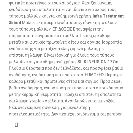
φυτικές πρωτεΐνες σίτου και σόγιας. Χαρίζει δύναμη,
ενυδάτωση και απαλότητα. Είναι ιδανικό για όλους τους
τύπους μαλλιών και για καθημερινή χρήση.
Infra Treatment
355ml
Μαλακτική κρέμα ενυδάτωσης, ιδανική για όλους
τους τύπους μαλλιών. ΕΠΙΔΟΣΕΙΣ Επαναφέρει την
ισορροπία της υγρασίας στα μαλλιά. Περιέχει καθαρό
μετάξι και φυτικές πρωτεΐνες σίτου και σόγιας. Ισορροπία
ενυδάτωσης για μεταξένια ελεγχόμενα μαλλιά, με
απίστευτη λάμψη. Είναι ιδανική για όλους τους τύπους
μαλλιών και για καθημερινή χρήση.
SILK INFUSION 177ml
Πλούσια θεραπεία που δεν ξεβγάζεται και προσφέρει βαθιά
αναδόμηση, ενυδάτωση και προστασία. ΕΠΙΔΟΣΕΙΣ Περιέχει
καθαρό μετάξι και πρωτείνες σίτου και σόγιας. Προσφέρει
βαθιά αναδόμηση, ενυδάτωση και προστασία σε συνδυασμό
με την κεραμική θερμότητα. Παρέχει απίστευτη απαλότητα
και λάμψη χωρίς κατάλοιπα. Αναπληρώνει τα αμινοξέα.
Νέα, ανανεωμένη σύνθεση, για μεγαλύτερη
αποτελεσματικότητα. Δεν περιέχει οινόπνευμα και paraben.