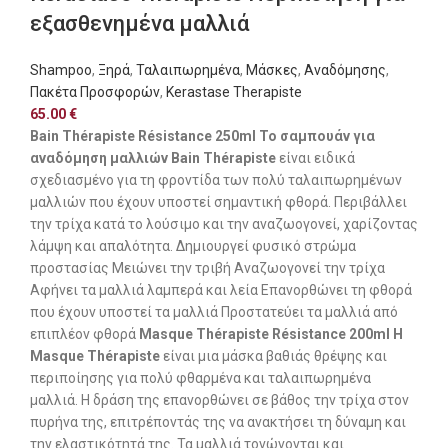
εξασθενημένα μαλλιά
Shampoo
,
Ξηρά
,
Ταλαιπωρημένα
,
Μάσκες
,
Αναδόμησης
,
Πακέτα Προσφορών
,
Kerastase Therapiste
65.00
€
Bain Thérapiste Résistance 250ml
Το σαμπουάν για
αναδόμηση μαλλιών Bain Thérapiste
είναι ειδικά
σχεδιασμένο για τη φροντίδα των πολύ ταλαιπωρημένων
μαλλιών που έχουν υποστεί σημαντική φθορά. Περιβάλλει
την τρίχα κατά το λούσιμο και την αναζωογονεί, χαρίζοντας
λάμψη και απαλότητα. Δημιουργεί φυσικό στρώμα
προστασίας Μειώνει την τριβή Αναζωογονεί την τρίχα
Αφήνει τα μαλλιά λαμπερά και λεία Επανορθώνει τη φθορά
που έχουν υποστεί τα μαλλιά Προστατεύει τα μαλλιά από
επιπλέον φθορά
Masque Thérapiste Résistance 200ml
H
Masque Thérapiste
είναι μια μάσκα βαθιάς θρέψης και
περιποίησης για πολύ φθαρμένα και ταλαιπωρημένα
μαλλιά. Η δράση της επανορθώνει σε βάθος την τρίχα στον
πυρήνα της, επιτρέποντάς της να ανακτήσει τη δύναμη και
την ελαστικότητά της. Τα μαλλιά τονώνονται και