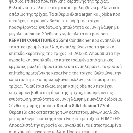
φυσικά επίπεδα πρωτεϊνικής κερατίνης της τρίχας.
Βελτιώνει την ελαστικότητα και προλαμβάνει μελλοντικό
σπάσιμο της τρίχας. Τα αιθέρια έλαια argan και jojoba που
περιέχει, εισχωρούν βαθιά στη δομή της τρίχας,
προσφέροντας ενυδάτωση, απαλότητα και υγιή λάμψη με
μεγάλη διάρκεια. Σύνθεση χωρίς άλατα και paraben.
KERATIN CONDITIONER 355ml
Conditioner που αναπλάθει
τα κατεστραμμένα μαλλιά, αναπληρώνοντας τα φυσικά
επίπεδα κερατίνης της τρίχας. ΕΠΙΔΟΣΕΙΣ Αποκαθιστά την
υγρασία και αναπλάθει τα κατεστραμμένα από χημικές
εργασίες μαλλιά. Προστατεύει και αναπληρώνει τα φυσικά
επίπεδα πρωτεϊνικής κερατίνης της τρίχας. Βελτιώνει την
ελαστικότητα και προλαμβάνει μελλοντικό σπάσιμο της
τρίχας. Τα αιθέρια έλαια argan και jojoba που περιέχει,
εισχωρούν βαθιά στη δομή της τρίχας, προσφέροντας
ενυδάτωση, απαλότητα και υγιή λάμψη με μεγάλη διάρκεια.
Σύνθεση χωρίς paraben.
Keratin Silk Infusion 177ml
Θεραπεία αποκατάστασης των κατεστραμμένων μαλλιών,
με σύμπλεγμα φυσικής κερατίνης και μεταξιού. ΕΠΙΔΟΣΕΙΣ
Αποκαθιστά την υγρασία και αναπλάθει τα κατεστραμμένα
από χημικές εργασίες μαλλιά. Προστατεύει και