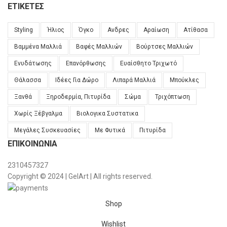
ΕΤΙΚΈΤΕΣ
Styling
Ήλιος
Όγκο
Ανδρες
Αραίωση
Ατίθασα
Βαμμένα Μαλλιά
Βαφές Μαλλιών
Βούρτσες Μαλλιών
Ενυδάτωσης
Επανόρθωσης
Ευαίσθητο Τριχωτό
Θάλασσα
Ιδέες Για Δώρο
Λιπαρά Μαλλιά
Μπούκλες
Ξανθά
Ξηροδερμία, Πιτυρίδα
Σώμα
Τριχόπτωση
Χωρίς Ξέβγαλμα
Βιολογικα Συστατικα
Μεγάλες Συσκευασίες
Με Φυτικά
Πιτυρίδα
ΕΠΙΚΟΙΝΩΝΊΑ
2310457327
Copyright © 2024 | GelArt | All rights reserved.
Shop
Wishlist