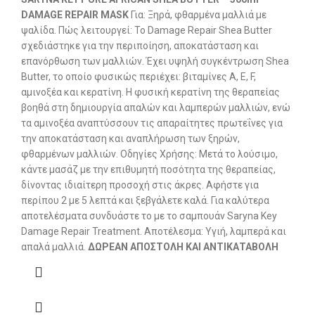
DAMAGE REPAIR MASK
Για: Ξηρά, φθαρμένα μαλλιά με
ψαλίδα. Πώς λειτουργεί: Το Damage Repair Shea Butter
σχεδιάστηκε για την περιποίηση, αποκατάσταση και
επανόρθωση των μαλλιών. Έχει υψηλή συγκέντρωση Shea
Butter, το οποίο φυσικώς περιέχει: βιταμίνες A, E, F,
αμινοξέα και κερατίνη. Η φυσική κερατίνη της θεραπείας
βοηθά στη δημιουργία απαλών και λαμπερών μαλλιών, ενώ
τα αμινοξέα αναπτύσσουν τις απαραίτητες πρωτεΐνες για
την αποκατάσταση και αναπλήρωση των ξηρών,
φθαρμένων μαλλιών. Οδηγίες Χρήσης: Μετά το λούσιμο,
κάντε μασάζ με την επιθυμητή ποσότητα της θεραπείας,
δίνοντας ιδιαίτερη προσοχή στις άκρες. Αφήστε για
περίπου 2 με 5 λεπτά και ξεβγάλετε καλά. Για καλύτερα
αποτελέσματα συνδυάστε το με το σαμπουάν Saryna Key
Damage Repair Treatment. Αποτέλεσμα: Υγιή, λαμπερά και
απαλά μαλλιά.
ΔΩΡΕΑΝ ΑΠΟΣΤΟΛΗ ΚΑΙ ΑΝΤΙΚΑΤΑΒΟΛΗ