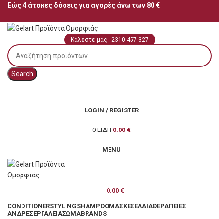
Εώς 4 άτοκες δόσεις για αγορές άνω των 80 €
Καλέστε μας : 2310 457 327
Search
LOGIN / REGISTER
0
ΕΊΔΗ
0.00
€
MENU
0.00
€
CONDITIONER
STYLING
SHAMPOO
ΜΆΣΚΕΣ
ΈΛΑΙΑ
ΘΕΡΑΠΕΊΕΣ
ΆΝΔΡΕΣ
ΕΡΓΑΛΕΊΑ
ΣΏΜΑ
BRANDS