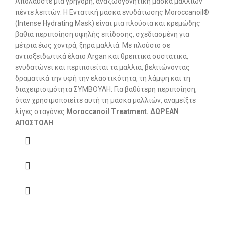
Απολαύστε μια γρήγορη, αναζωογονητική μάσκα μαλλιών
πέντε λεπτών. Η Εντατική μάσκα ενυδάτωσης Moroccanoil®
(Intense Hydrating Mask) είναι μια πλούσια και κρεμώδης
βαθιά περιποίηση υψηλής επίδοσης, σχεδιασμένη για
μέτρια έως χοντρά, ξηρά μαλλιά. Με πλούσιο σε
αντιοξειδωτικά έλαιο Argan και θρεπτικά συστατικά,
ενυδατώνει και περιποιείται τα μαλλιά, βελτιώνοντας
δραματικά την υφή την ελαστικότητα, τη λάμψη και τη
διαχειρισιμότητα ΣΥΜΒΟΥΛΗ: Για βαθύτερη περιποίηση,
όταν χρησιμοποιείτε αυτή τη μάσκα μαλλιών, αναμείξτε
λίγες σταγόνες
Moroccanoil Treatment.
ΔΩΡΕΑΝ
ΑΠΟΣΤΟΛΗ