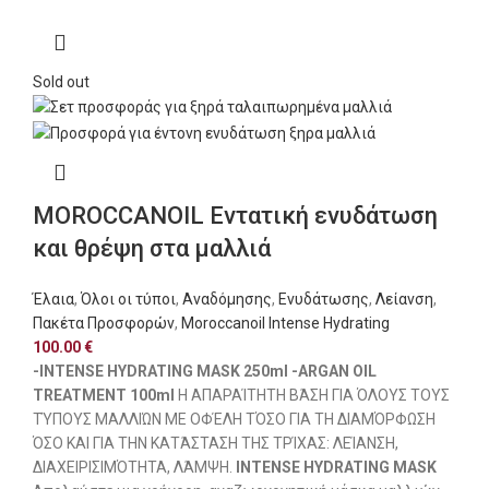
Sold out
MOROCCANOIL Εντατική ενυδάτωση
και θρέψη στα μαλλιά
Έλαια
,
Όλοι οι τύποι
,
Αναδόμησης
,
Ενυδάτωσης
,
Λείανση
,
Πακέτα Προσφορών
,
Moroccanoil Intense Hydrating
100.00
€
-INTENSE HYDRATING MASK 250ml -ARGAN OIL
TREATMENT 100ml
Η ΑΠΑΡΑΊΤΗΤΗ ΒΆΣΗ ΓΙΑ ΌΛΟΥΣ ΤΟΥΣ
ΤΎΠΟΥΣ ΜΑΛΛΙΏΝ ΜΕ ΟΦΈΛΗ ΤΌΣΟ ΓΙΑ ΤΗ ΔΙΑΜΌΡΦΩΣΗ
ΌΣΟ ΚΑΙ ΓΙΑ ΤΗΝ ΚΑΤΆΣΤΑΣΗ ΤΗΣ ΤΡΊΧΑΣ: ΛΕΊΑΝΣΗ,
ΔΙΑΧΕΙΡΙΣΙΜΌΤΗΤΑ, ΛΆΜΨΗ.
INTENSE HYDRATING MASK