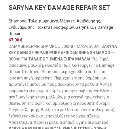
SARYNA KEY DAMAGE REPAIR SET
Shampoo
,
Ταλαιπωρημένα
,
Μάσκες
,
Αναδόμησης
,
Ενδυνάμωσης
,
Πακέτα Προσφορών
,
Saryna KEY Damage
Repair
67.00
€
DAMAGE REPAIR SHAMPOO 300ml + MASK 300ml
SARYNA
KEY DAMAGE REPAIR PURE AFRICAN SHEA SHAMPOO –
300ml ΓΙΑ ΤΑΛΑΙΠΩΡΗΜΕΝΑ ΞΗΡΑ ΜΑΛΛΙΑ.
Για: Ξηρά,
φθαρμένα μαλλιά με ψαλίδα. Πώς λειτουργεί: Το Damage
Repair Treatment Shampoo περιέχει Shea butter, μια
φυσική πηγή κερατίνης. Περιέχει επίσης βαμβάκι και
πρωτεΐνες μεταξιού που μαλακώνουν τα μαλλιά. Αυτή η
φόρμουλα είναι εμποτισμένη με την προβιταμίνη Β5 για
αναζωογόνηση των μαλλιών, μια ενεργή πρωτεΐνη για
βελτίωση της υφής και αμινοξέα για πρόσθετη δύναμη.
Οδηγίες Χρήσης: Βρέξτε τα μαλλιά και κάντε καλό μασάζ,
ξεβγάλετε καλά και επαναλάβετε όσο χρειάζεται.
Αποτέλεσμα: Χαρίζει μαλλιά απαλά, υγιή και λαμπερά.
SARYNA KEY PURE AFRICAN SHEA BUTTER – 300ml