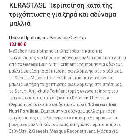
KERASTASE Περιποίηση κατά της
τριχόπτωσης για ξηρά και αδύναμα
μαλλιά
Πακέτα Προσφορών
,
Kerastase Genesis
133.00
€
Μέθοδος περιποίησης διπλής δράσης κατά της
τριχόπτωσης για ξηρά και αδύναμα μαλλιά που αποτελείται
από το Genesis Bain Nutri Fortifiant (σαμπουάν για αδύναμα
μαλλιά με τάση τριχόπτωσης οφειλόμενης στο σπάσιμο),
τη Genesis Masque Reconstituant (μάσκα για αδύναμα
μαλλιά με τάση τριχόπτωσης οφειλόμενης στο σπάσιμο),
το Serum Anti-chute Fortifiant (ορός ενεργοποίησης του
τριχωτού και τις τρίχας) και το Defence Thermique
(θερμοπροστατευτκό ενυδατικό σπρέι).
1.Genesis Bain
Nutri Fortifiant.
Σαμπουάν για αδύναμα μαλλιά με τάση
τριχόπτωσης οφειλόμενης στο σπάσιμο.Εφαρμόστε σε
βρεγμένα μαλλιά, κάντε μασάζ, και γαλακτωματοποιήστε.
Ξεβγάλτε.
2.Genesis Masque Reconstituant.
Μάσκα για