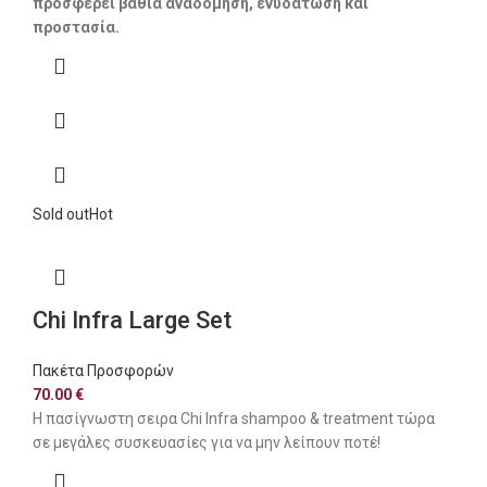
προσφέρει βαθιά αναδόμηση, ενυδάτωση και
προστασία.
Sold out
Hot
Chi Infra Large Set
Πακέτα Προσφορών
70.00
€
Η πασίγνωστη σειρα Chi Infra shampoo & treatment τώρα
σε μεγάλες συσκευασίες για να μην λείπουν ποτέ!