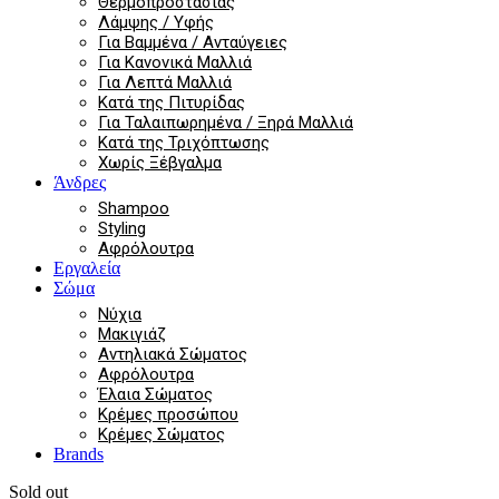
Θερμοπροστασίας
Λάμψης / Υφής
Για Βαμμένα / Ανταύγειες
Για Κανονικά Μαλλιά
Για Λεπτά Μαλλιά
Κατά της Πιτυρίδας
Για Ταλαιπωρημένα / Ξηρά Μαλλιά
Κατά της Τριχόπτωσης
Χωρίς Ξέβγαλμα
Άνδρες
Shampoo
Styling
Αφρόλουτρα
Εργαλεία
Σώμα
Νύχια
Μακιγιάζ
Αντηλιακά Σώματος
Αφρόλουτρα
Έλαια Σώματος
Κρέμες προσώπου
Κρέμες Σώματος
Brands
Sold out