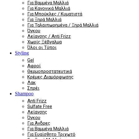
Για Βαμμένα Μαλλιά
Για Κανονικά Μαλλιά
Για Μπούκλες / Κυματιστά
Για Ξηρά Μαλλιά
Για Ταλαιπωρημένα / Ξηρά Μαλλιά
Όγκου
Λείανσης / Anti Frizz
Χωρίς Ξέβγαλμα
Όλοι οι Τύποι
Styling
Gel
Αφροί
Θερμοπροστατευτικά
Κρέμες Διαμόρφωσης
Λακ
Σπρέι
Shampoo
Anti Frizz
Sulfate Free
Λείανσης
Όγκου
Για Άνδρες
Για Βαμμένα Μαλλιά
Για Ευαίσθητο Τριχωτό