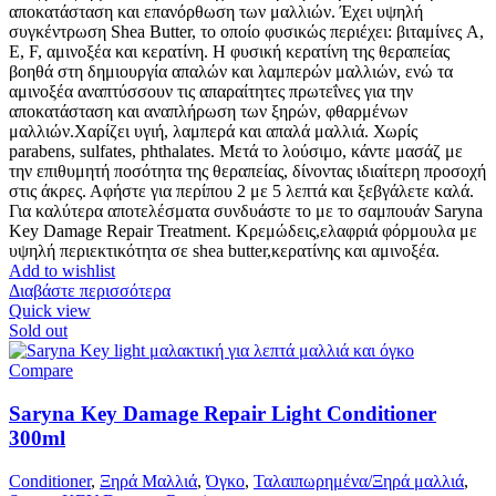
αποκατάσταση και επανόρθωση των μαλλιών. Έχει υψηλή
συγκέντρωση Shea Butter, το οποίο φυσικώς περιέχει: βιταμίνες A,
E, F, αμινοξέα και κερατίνη. Η φυσική κερατίνη της θεραπείας
βοηθά στη δημιουργία απαλών και λαμπερών μαλλιών, ενώ τα
αμινοξέα αναπτύσσουν τις απαραίτητες πρωτεΐνες για την
αποκατάσταση και αναπλήρωση των ξηρών, φθαρμένων
μαλλιών.Χαρίζει υγιή, λαμπερά και απαλά μαλλιά. Χωρίς
parabens, sulfates, phthalates. Μετά το λούσιμο, κάντε μασάζ με
την επιθυμητή ποσότητα της θεραπείας, δίνοντας ιδιαίτερη προσοχή
στις άκρες. Αφήστε για περίπου 2 με 5 λεπτά και ξεβγάλετε καλά.
Για καλύτερα αποτελέσματα συνδυάστε το με το σαμπουάν Saryna
Key Damage Repair Treatment. Κρεμώδεις,ελαφριά φόρμουλα με
υψηλή περιεκτικότητα σε shea butter,κερατίνης και αμινοξέα.
Add to wishlist
Διαβάστε περισσότερα
Quick view
Sold out
Compare
Saryna Key Damage Repair Light Conditioner
300ml
Conditioner
,
Ξηρά Μαλλιά
,
Όγκο
,
Ταλαιπωρημένα/Ξηρά μαλλιά
,