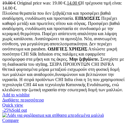
19.00
€
Original price was: 19.00 €.
14.00
€
Η τρέχουσα τιμή είναι:
14.00 €.
Πλούσια θεραπεία που δεν ξεβγάζεται και προσφέρει βαθιά
αναδόμηση, ενυδάτωση και προστασία.
ΕΠΙΔΟΣΕΙΣ
Περιέχει
καθαρό μετάξι και πρωτείνες σίτου και σόγιας. Προσφέρει βαθιά
αναδόμηση, ενυδάτωση και προστασία σε συνδυασμό με την
κεραμική θερμότητα. Παρέχει απίστευτη απαλότητα και λάμψη
χωρίς κατάλοιπα. Αναπληρώνει τα αμινοξέα. Νέα, ανανεωμένη
σύνθεση, για μεγαλύτερη αποτελεσματικότητα. Δεν περιέχει
οινόπνευμα και paraben.
ΟΔΗΓΙΕΣ ΧΡΗΣΗΣ
Απλώστε μικρή
ποσότητα CHI Silk Infusion στις παλάμες και εφαρμόστε
ομοιόμορφα στα μήκη και τις άκρες.
Μην ξεβγάλετε.
Συνεχίστε με
τη διαδικασία του styling. ΣΕΙΡΑ ΠΡΟΙΟΝΤΩΝ CHI INFRA
Θετικά φορτισμένα μόρια μεταξιού εισχωρούν στη φυσική δομή
των μαλλιών και αναδομούν,δυναμώνουν και βελτιώνουν την
υγρασία. Η σειρά προϊόντων CHI Infra είναι η 1η που χρησιμοποιεί
τεχνολογία CHI 44 και τεχνολογία Κατιονικής Ενυδάτωσης, ενώ
κλειδώνει την ζωτική υγρασία στην εσωτερική δομή των μαλλιών.
Add to wishlist
Διαβάστε περισσότερα
Quick view
-25%
Sold out
Compare