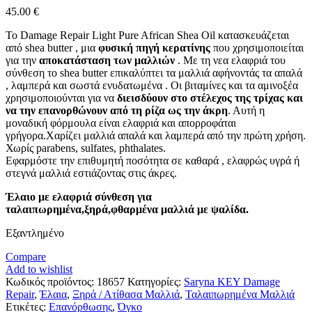
45.00
€
Το Damage Repair Light Pure African Shea Oil κατασκευάζεται
από shea butter , μια
φυσική πηγή κερατίνης
που χρησιμοποιείται
για την
αποκατάσταση των μαλλιών
. Με τη νεα ελαφριά του
σύνθεση το shea butter επικαλύπτει τα μαλλιά αφήνοντάς τα απαλά
, λαμπερά και σωστά ενυδατωμένα . Οι βιταμίνες και τα αμινοξέα
χρησιμοποιούνται για να
διεισδύουν στο στέλεχος της τρίχας και
να την επανορθώνουν από τη ρίζα ως την άκρη
. Αυτή η
μοναδική φόρμουλα είναι ελαφριά και απορροφάται
γρήγορα.Χαρίζει μαλλιά απαλά και λαμπερά από την πρώτη χρήση.
Χωρίς parabens, sulfates, phthalates.
Εφαρμόστε την επιθυμητή ποσότητα σε καθαρά , ελαφρώς υγρά ή
στεγνά μαλλιά εστιάζοντας στις άκρες.
Έλαιο με ελαφριά σύνθεση για
ταλαιπωρημένα,ξηρά,φθαρμένα μαλλιά με ψαλίδα.
Εξαντλημένο
Compare
Add to wishlist
Κωδικός προϊόντος:
18657
Κατηγορίες:
Saryna KEY Damage
Repair
,
Έλαια
,
Ξηρά / Ατίθασα Μαλλιά
,
Ταλαιπωρημένα Μαλλιά
Ετικέτες:
Επανόρθωσης
,
Όγκο