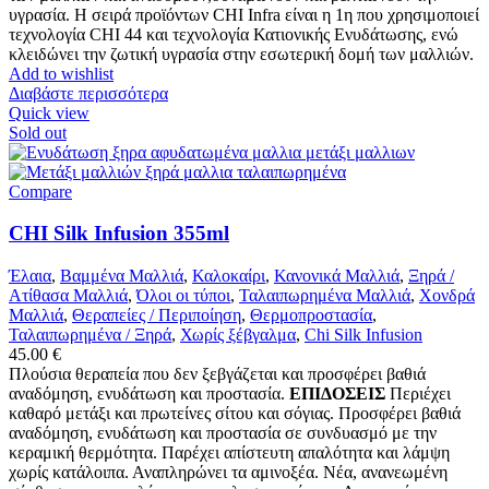
υγρασία. Η σειρά προϊόντων CHI Infra είναι η 1η που χρησιμοποιεί
τεχνολογία CHI 44 και τεχνολογία Κατιονικής Ενυδάτωσης, ενώ
κλειδώνει την ζωτική υγρασία στην εσωτερική δομή των μαλλιών.
Add to wishlist
Διαβάστε περισσότερα
Quick view
Sold out
Compare
CHI Silk Infusion 355ml
Έλαια
,
Βαμμένα Μαλλιά
,
Καλοκαίρι
,
Κανονικά Μαλλιά
,
Ξηρά /
Ατίθασα Μαλλιά
,
Όλοι οι τύποι
,
Ταλαιπωρημένα Μαλλιά
,
Χονδρά
Μαλλιά
,
Θεραπείες / Περιποίηση
,
Θερμοπροστασία
,
Ταλαιπωρημένα / Ξηρά
,
Χωρίς ξέβγαλμα
,
Chi Silk Infusion
45.00
€
Πλούσια θεραπεία που δεν ξεβγάζεται και προσφέρει βαθιά
αναδόμηση, ενυδάτωση και προστασία.
ΕΠΙΔΟΣΕΙΣ
Περιέχει
καθαρό μετάξι και πρωτείνες σίτου και σόγιας. Προσφέρει βαθιά
αναδόμηση, ενυδάτωση και προστασία σε συνδυασμό με την
κεραμική θερμότητα. Παρέχει απίστευτη απαλότητα και λάμψη
χωρίς κατάλοιπα. Αναπληρώνει τα αμινοξέα. Νέα, ανανεωμένη