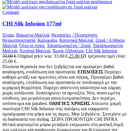
Compare
CHI Silk Infusion 177ml
Έλαια
,
Βαμμένα Μαλλιά
,
Θεραπείες / Περιποίηση
,
Θερμοπροστασία
,
Καλοκαίρι
,
Κανονικά Μαλλιά
,
Ξηρά / Ατίθασα
Μαλλιά
,
Όλοι οι τύποι
,
Ταλαιπωρημένα / Ξηρά
,
Ταλαιπωρημένα
Μαλλιά
,
Χονδρά Μαλλιά
,
Χωρίς ξέβγαλμα
,
Chi Silk Infusion
33.00
€
Original price was: 33.00 €.
25.00
€
Η τρέχουσα τιμή είναι:
25.00 €.
Πλούσια θεραπεία που δεν ξεβγάζεται και προσφέρει βαθιά
αναδόμηση, ενυδάτωση και προστασία.
ΕΠΙΔΟΣΕΙΣ
Περιέχει
καθαρό μετάξι και πρωτείνες σίτου και σόγιας. Προσφέρει βαθιά
αναδόμηση, ενυδάτωση και προστασία σε συνδυασμό με την
κεραμική θερμότητα. Παρέχει απίστευτη απαλότητα και λάμψη
χωρίς κατάλοιπα. Αναπληρώνει τα αμινοξέα. Νέα, ανανεωμένη
σύνθεση, για μεγαλύτερη αποτελεσματικότητα. Δεν περιέχει
οινόπνευμα και paraben.
ΟΔΗΓΙΕΣ ΧΡΗΣΗΣ
Απλώστε μικρή
ποσότητα CHI Silk Infusion στις παλάμες και εφαρμόστε
ομοιόμορφα στα μήκη και τις άκρες. Μην ξεβγάλετε. Συνεχίστε με
τη διαδικασία του styling. ΣΕΙΡΑ ΠΡΟΙΟΝΤΩΝ CHI INFRA
Θετικά φορτισμένα μόρια μεταξιού εισχωρούν στη φυσική δομή
των μαλλιών και αναδομούν,δυναμώνουν και βελτιώνουν την