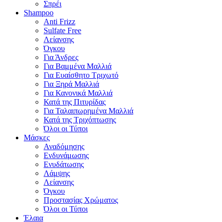
Σπρέι
Shampoo
Anti Frizz
Sulfate Free
Λείανσης
Όγκου
Για Άνδρες
Για Βαμμένα Μαλλιά
Για Ευαίσθητο Τριχωτό
Για Ξηρά Μαλλιά
Για Κανονικά Μαλλιά
Κατά της Πιτυρίδας
Για Ταλαιπωρημένα Μαλλιά
Κατά της Τριχόπτωσης
Όλοι οι Τύποι
Μάσκες
Αναδόμησης
Ενδυνάμωσης
Ενυδάτωσης
Λάμψης
Λείανσης
Όγκου
Προστασίας Χρώματος
Όλοι οι Τύποι
Έλαια