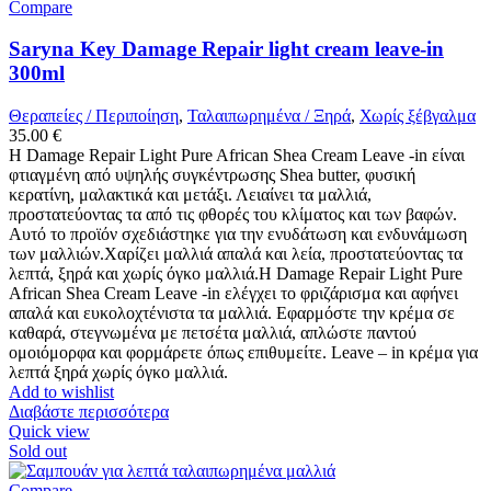
Compare
Saryna Key Damage Repair light cream leave-in
300ml
Θεραπείες / Περιποίηση
,
Ταλαιπωρημένα / Ξηρά
,
Χωρίς ξέβγαλμα
35.00
€
Η Damage Repair Light Pure African Shea Cream Leave -in είναι
φτιαγμένη από υψηλής συγκέντρωσης Shea butter, φυσική
κερατίνη, μαλακτικά και μετάξι. Λειαίνει τα μαλλιά,
προστατεύοντας τα από τις φθορές του κλίματος και των βαφών.
Αυτό το προϊόν σχεδιάστηκε για την ενυδάτωση και ενδυνάμωση
των μαλλιών.Χαρίζει μαλλιά απαλά και λεία, προστατεύοντας τα
λεπτά, ξηρά και χωρίς όγκο μαλλιά.Η Damage Repair Light Pure
African Shea Cream Leave -in ελέγχει το φριζάρισμα και αφήνει
απαλά και ευκολοχτένιστα τα μαλλιά. Εφαρμόστε την κρέμα σε
καθαρά, στεγνωμένα με πετσέτα μαλλιά, απλώστε παντού
ομοιόμορφα και φορμάρετε όπως επιθυμείτε. Leave – in κρέμα για
λεπτά ξηρά χωρίς όγκο μαλλιά.
Add to wishlist
Διαβάστε περισσότερα
Quick view
Sold out
Compare