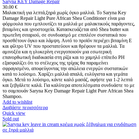
Saryna KEY Damage Repair
30.00
€
Μαλακτική για λεπτά,ξηρά χωρίς όγκο μαλλιά. Το Saryna Key
Damage Repair Light Pure African Shea Conditioner είναι μια
φόρμουλα που εμπλουτίζει τα μαλλιά με μαλακτικούς παράγοντες,
βιταμίνες και ιχνοστοιχεία. Κατασκευάζεται από Shea butter και
πρωτεΐνη σιταριού, σε συνδυασμό με επιπλέον συστατικά που
προσθέτουν όγκο και λάμψη. Αυτό το προϊόν περιέχει βιταμίνη Ε
και φίλτρο UV που προστατεύουν και θρέφουν τα μαλλιά. Τα
αμινοξέα και η γλυκερίνη ενεργοποιούν μια εσωτερική
επανορθωτική διαδικασία στη ρίζα και το χαμηλό επίπεδο PH
εξασφαλίζει ότι το στέλεχος της τρίχας θα παραμείνει
σφραγισμένο, αποφεύγοντας την απώλεια ενεργών συστατικών
κατά το λούσιμο. Χαρίζει μαλλιά απαλά, ευλύγιστα και γεμάτα
όγκο. Μετά το λούσιμο, κάντε καλό μασάζ, αφήστε για 1-2 λεπτά
και ξεβγάλετε καλά. Για καλύτερα αποτελέσματα συνδυάστε το με
το σαμπουάν Saryna Key Damage Repair Light Pure African Shea
Shampoo.
Add to wishlist
Διαβάστε περισσότερα
Quick view
Sold out