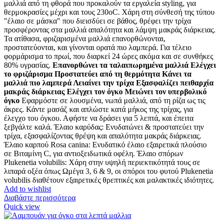
μαλλιά από τη φθορά που προκαλούν τα εργαλεία styling, για
θερμοκρασίες μέχρι και τους 230οC. Χάρη στη σύνθεσή της τύπου
"έλαιο σε μάσκα" που διεισδύει σε βάθος, θρέφει την τρίχα
προσφέροντας στα μαλλιά απαλότητα και λάμψη μακράς διάρκειας.
Τα ατίθασα, φριζαρισμένα μαλλιά επανορθώνονται,
προστατεύονται, και γίνονται ορατά πιο λαμπερά. Για τέλειο
φορμάρισμα το πρωί, που διαρκεί 24 ώρες ακόμα και σε συνθήκες
80% υγρασίας.
Επανορθώνει τα ταλαιπωρημένα μαλλιά Ελέγχει
το φριζάρισμα Προστατεύει από τη θερμότητα Κάνει τα
μαλλιά πιο λαμπερά Λειαίνει την τρίχα Εξασφαλίζει πειθαρχία
μακράς διάρκειας Ελέγχει τον όγκο Μειώνει τον υπερβολικό
όγκο
Εφαρμόστε σε λουσμένα, νωπά μαλλιά, από τη ρίζα ως τις
άκρες. Κάντε μασάζ και απλώστε κατά μήκος της τρίχας, για
έλεγχο του όγκου. Αφήστε να δράσει για 5 λεπτά, και έπειτα
ξεβγάλτε καλά. Έλαιο καρύδας: Ενυδατώνει & προστατεύει την
τρίχα, εξασφαλίζοντας θρέψη και απαλότητα μακράς διάρκειας.
Έλαιο καρπού Rosa canina: Ενυδατικό έλαιο εξαιρετικά πλούσιο
σε Βιταμίνη C, για αντιοξειδωτικά οφέλη. Έλαιο σπόρων
Plukenetia volubilis: Χάρη στην υψηλή περιεκτικότητά τους σε
λιπαρά οξέα όπως Ωμέγα 3, 6 & 9, οι σπόροι του φυτού Plukenetia
volubilis διαθέτουν εξαιρετικές θρεπτικές και μαλακτικές ιδιότητες.
Add to wishlist
Διαβάστε περισσότερα
Quick view