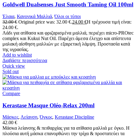
Goldwell Dualsenses Just Smooth Taming Oil 100ml
Έλαια
,
Κανονικά Μαλλιά
,
Όλοι οι τύποι
32.00
€
Original price was: 32.00 €.
24.00
€
Η τρέχουσα τιμή είναι:
24.00 €.
Λάδι για ατίθασα και φριζαρισμένα μαλλιά, περιέχει micro-PROtec
complex και Kukui Nut Oil. Παρέχει άμεσα έλεγχο και απίστευτα
μαλακή αίσθηση μαλλιών με εξαιρετική λάμψη. Προστασία κατά
της υγρασίας.
Add to wishlist
Διαβάστε περισσότερα
Quick view
Sold out
Compare
Kerastase Masque Oléo-Relax 200ml
Μάσκες
,
Λείανση
,
Όγκος
,
Kerastase Discipline
42.00
€
Μάσκα λείανσης & πειθαρχίας για τα ατίθασα μαλλιά με όγκο. Η
πλούσια αυτή μάσκα επανορθώνει την τρίχα & προστατεύει τα