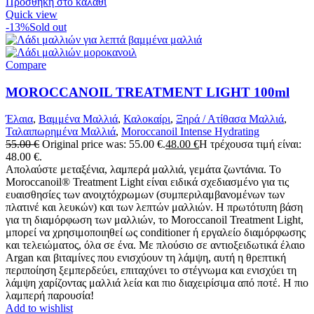
Προσθήκη στο καλάθι
Quick view
-13%
Sold out
Compare
MOROCCANOIL TREATMENT LIGHT 100ml
Έλαια
,
Βαμμένα Μαλλιά
,
Καλοκαίρι
,
Ξηρά / Ατίθασα Μαλλιά
,
Ταλαιπωρημένα Μαλλιά
,
Moroccanoil Intense Hydrating
55.00
€
Original price was: 55.00 €.
48.00
€
Η τρέχουσα τιμή είναι:
48.00 €.
Απολαύστε μεταξένια, λαμπερά μαλλιά, γεμάτα ζωντάνια. Το
Moroccanoil® Treatment Light είναι ειδικά σχεδιασμένο για τις
ευαισθησίες των ανοιχτόχρωμων (συμπεριλαμβανομένων των
πλατινέ και λευκών) και των λεπτών μαλλιών. Η πρωτότυπη βάση
για τη διαμόρφωση των μαλλιών, το Moroccanoil Treatment Light,
μπορεί να χρησιμοποιηθεί ως conditioner ή εργαλείο διαμόρφωσης
και τελειώματος, όλα σε ένα. Με πλούσιο σε αντιοξειδωτικά έλαιο
Αrgan και βιταμίνες που ενισχύουν τη λάμψη, αυτή η θρεπτική
περιποίηση ξεμπερδεύει, επιταχύνει το στέγνωμα και ενισχύει τη
λάμψη χαρίζοντας μαλλιά λεία και πιο διαχειρίσιμα από ποτέ. Η πιο
λαμπερή παρουσία!
Add to wishlist