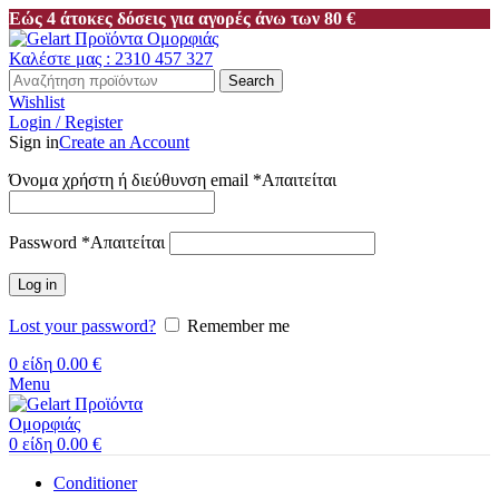
Εώς 4 άτοκες δόσεις για αγορές άνω των 80 €
Καλέστε μας : 2310 457 327
Search
Wishlist
Login / Register
Sign in
Create an Account
Όνομα χρήστη ή διεύθυνση email
*
Απαιτείται
Password
*
Απαιτείται
Log in
Lost your password?
Remember me
0
είδη
0.00
€
Menu
0
είδη
0.00
€
Conditioner