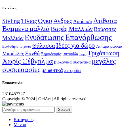
Ετικέτες
Ατίθασα
Όγκο
Ανδρες
Ήλιος
Styling
Αραίωση
Βαμμένα μαλλιά
Βαφές Μαλλιών
Βούρτσες
Επανόρθωσης
Ενυδάτωσης
Μαλλιών
Ιδέες για δώρο
Θάλασσα
Λιπαρά μαλλιά
Ευαίσθητο τριχωτό
Τριχόπτωση
Ξανθά
Μπούκλες
Ξηροδερμία, πιτυρίδα
Σώμα
Χωρίς Ξέβγαλμα
μεγάλες
βιολογικα συστατικα
συσκευασίες
με φυτικά
πιτυρίδα
Επικοινωνία
2310457327
Copyright © 2024 | GelArt | All rights reserved.
Search
Κατηγοριες
Μενου