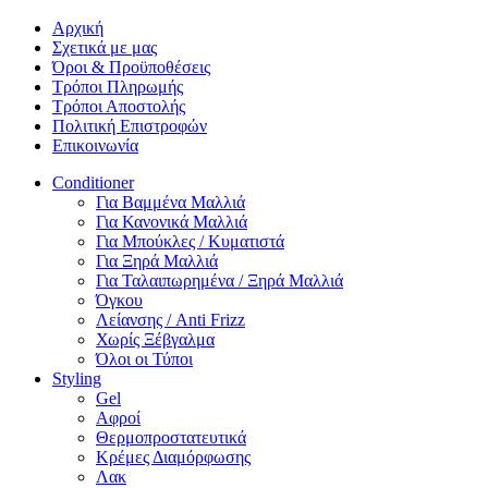
Αρχική
Σχετικά με μας
Όροι & Προϋποθέσεις
Τρόποι Πληρωμής
Τρόποι Αποστολής
Πολιτική Επιστροφών
Επικοινωνία
Conditioner
Για Βαμμένα Μαλλιά
Για Κανονικά Μαλλιά
Για Μπούκλες / Κυματιστά
Για Ξηρά Μαλλιά
Για Ταλαιπωρημένα / Ξηρά Μαλλιά
Όγκου
Λείανσης / Anti Frizz
Χωρίς Ξέβγαλμα
Όλοι οι Τύποι
Styling
Gel
Αφροί
Θερμοπροστατευτικά
Κρέμες Διαμόρφωσης
Λακ