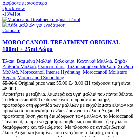
Διαβάστε περισσότερα
Quick view
-13%
Hot
Compare
MOROCCANOIL TREATMENT ORIGINAL
100ml + 25ml Δώρο
Έλαια
,
Βαμμένα Μαλλιά
,
Καλοκαίρι
,
Κανονικά Μαλλιά
,
Ξηρά /
Ατίθασα Μαλλιά
,
Όλοι οι τύποι
,
Ταλαιπωρημένα Μαλλιά
,
Χονδρά
Μαλλιά
,
Moroccanoil Intense Hydrating
,
Moroccanoil Moiisture
Repair
,
Moroccanoil Smoothing
55.00
€
Original price was: 55.00 €.
48.00
€
Η τρέχουσα τιμή είναι:
48.00 €.
Αποκτήστε μεταξένια, λαμπερά και υγιή μαλλιά που πάντα θέλατε.
To Moroccanoil® Treatment είναι το προϊόν που υπήρξε
πρωτοπόρο στη φροντίδα των μαλλιών με εκχυλίσματα ελαίων και
προκάλεσε το παγκόσμιο ενδιαφέρον για το έλαιο Argan. Η
πρωτότυπη βάση για τη διαμόρφωση των μαλλιών, το Moroccanoil
Τreatment, μπορεί να χρησιμοποιηθεί ως conditioner ή εργαλείο
διαμόρφωσης και τελειώματος. Με πλούσιο σε αντιοξειδωτικά
έλαιο Argan και βιταμίνες που ενισχύουν τη λάμψη, αυτή η