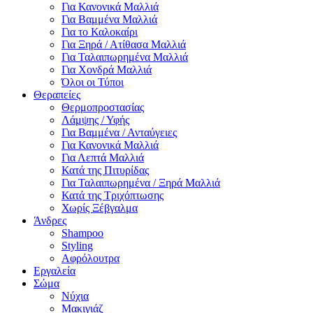
Για Κανονικά Μαλλιά
Για Βαμμένα Μαλλιά
Για το Καλοκαίρι
Για Ξηρά / Ατίθασα Μαλλιά
Για Ταλαιπωρημένα Μαλλιά
Για Χονδρά Μαλλιά
Όλοι οι Τύποι
Θεραπείες
Θερμοπροστασίας
Λάμψης / Υφής
Για Βαμμένα / Ανταύγειες
Για Κανονικά Μαλλιά
Για Λεπτά Μαλλιά
Κατά της Πιτυρίδας
Για Ταλαιπωρημένα / Ξηρά Μαλλιά
Κατά της Τριχόπτωσης
Χωρίς Ξέβγαλμα
Άνδρες
Shampoo
Styling
Αφρόλουτρα
Εργαλεία
Σώμα
Νύχια
Μακιγιάζ