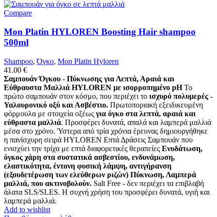
Compare
Mon Platin HYLOREN Boosting Hair shampoo
500ml
Shampoo
,
Όγκο
,
Mon Platin Hyloren
41.00
€
Σαμπουάν Όγκου - Πύκνωσης για Λεπτά, Αραιά και
Εύθραυστα Μαλλιά HYLOREN με ισορροπημένο pH
Το
πρώτο σαμπουάν στον κόσμο, που περιέχει το
ισχυρό πολυμερές -
Υαλουρονικό οξύ και Ασβέστιο.
Πρωτοποριακή εξειδικευμένη
φόρμουλα με στοιχεία οξέως
για όγκο στα λεπτά, αραιά και
εύθραστα μαλλιά
. Προσφέρει δυνατά, απαλά και λαμπερά μαλλιά
μέσα στο χρόνο. Ύστερα από τρία χρόνια έρευνας δημιουργήθηκε
η πανίσχυρη σειρά HYLOREN Επτά Δράσεις Σαμπουάν που
ενισχύει την τρίχα με επτά διαφορετικές θεραπείες
Ενυδάτωση,
όγκος χάρη στα συστατικά ασβεστίου, ενδυνάμωση,
ελαστικότητα, έντονη φυσική λάμψη, αντιγήρανση
(εξουδετέρωση των ελεύθερων ριζών) Πύκνωση, Λαμπερά
μαλλιά, που ακτινοβολούν.
Salt Free - δεν περιέχει τα επιβλαβή
άλατα SLS/SLES. Η συχνή χρήση του προσφέρει δυνατά, υγιή και
λαμπερά μαλλιά.
Add to wishlist