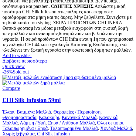
σύνθεση, για μεγαλύτερη αποτελεσματικότητα. Δεν περιέχει
οινόπνευμα και paraben.
ΟΔΗΓΙΕΣ ΧΡΗΣΗΣ
Απλώστε μικρή
ποσότητα CHI Silk Infusion στις παλάμες και εφαρμόστε
ομοιόμορφα στα μήκη και τις άκρες. Μην ξεβγάλετε. Συνεχίστε με
τη διαδικασία του styling. ΣΕΙΡΑ ΠΡΟΙΟΝΤΩΝ CHI INFRA
Θετικά φορτισμένα μόρια μεταξιού εισχωρούν στη φυσική δομή
των μαλλιών και αναδομούν,δυναμώνουν και βελτιώνουν την
υγρασία. Η σειρά προϊόντων CHI Infra είναι η 1η που χρησιμοποιεί
τεχνολογία CHI 44 και τεχνολογία Κατιονικής Ενυδάτωσης, ενώ
κλειδώνει την ζωτική υγρασία στην εσωτερική δομή των μαλλιών.
Add to wishlist
Διαβάστε περισσότερα
Quick view
-26%
Sold out
Compare
CHI Silk Infusion 59ml
Έλαια
,
Βαμμένα Μαλλιά
,
Θεραπείες / Περιποίηση
,
Θερμοπροστασία
,
Καλοκαίρι
,
Κανονικά Μαλλιά
,
Κανονικά
Μαλλιά
,
Λάμψη / Υφή
,
Ξηρά / Ατίθασα Μαλλιά
,
Όλοι οι τύποι
,
Ταλαιπωρημένα / Ξηρά
,
Ταλαιπωρημένα Μαλλιά
,
Χονδρά Μαλλιά
,
Χωρίς ξέβγαλμα
,
Chi Silk Infusion