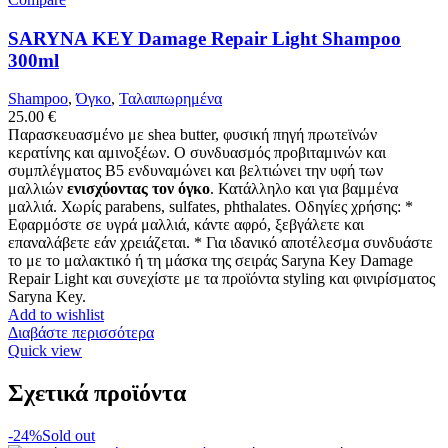
SARYNA KEY Damage Repair Light Shampoo
300ml
Shampoo
,
Όγκο
,
Ταλαιπωρημένα
25.00
€
Παρασκευασμένο με shea butter, φυσική πηγή πρωτεϊνών
κερατίνης και αμινοξέων. Ο συνδυασμός προβιταμινών και
συμπλέγματος Β5 ενδυναμώνει και βελτιώνει την υφή των
μαλλιών
ενισχύοντας τον όγκο
. Κατάλληλο και για βαμμένα
μαλλιά. Χωρίς parabens, sulfates, phthalates. Οδηγίες χρήσης: *
Εφαρμόστε σε υγρά μαλλιά, κάντε αφρό, ξεβγάλετε και
επαναλάβετε εάν χρειάζεται. * Για ιδανικό αποτέλεσμα συνδυάστε
το με το μαλακτικό ή τη μάσκα της σειράς Saryna Key Damage
Repair Light και συνεχίστε με τα προϊόντα styling και φινιρίσματος
Saryna Key.
Add to wishlist
Διαβάστε περισσότερα
Quick view
Σχετικά προϊόντα
-24%
Sold out