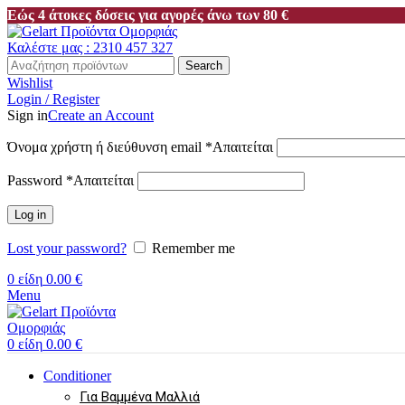
Εώς 4 άτοκες δόσεις για αγορές άνω των 80 €
Καλέστε μας : 2310 457 327
Search
Wishlist
Login / Register
Sign in
Create an Account
Όνομα χρήστη ή διεύθυνση email
*
Απαιτείται
Password
*
Απαιτείται
Log in
Lost your password?
Remember me
0
είδη
0.00
€
Menu
0
είδη
0.00
€
Conditioner
Για Βαμμένα Μαλλιά