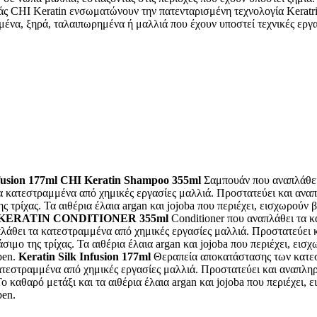
 Keratin ενσωματώνουν την πατενταρισμένη τεχνολογία Keratrix, 
α, ξηρά, ταλαιπωρημένα ή μαλλιά που έχουν υποστεί τεχνικές εργασ
fusion 177ml
CHI Keratin Shampoo 355ml
Σαμπουάν που αναπλάθει
 κατεστραμμένα από χημικές εργασίες μαλλιά. Προστατεύει και αναπλ
 τρίχας. Τα αιθέρια έλαια argan και jojoba που περιέχει, εισχωρούν
KERATIN CONDITIONER 355ml
Conditioner που αναπλάθει τα 
λάθει τα κατεστραμμένα από χημικές εργασίες μαλλιά. Προστατεύει κ
σιμο της τρίχας. Τα αιθέρια έλαια argan και jojoba που περιέχει, ει
ben.
Keratin Silk Infusion 177ml
Θεραπεία αποκατάστασης των κατεσ
εστραμμένα από χημικές εργασίες μαλλιά. Προστατεύει και αναπληρών
ο καθαρό μετάξι και τα αιθέρια έλαια argan και jojoba που περιέχει,
ben.