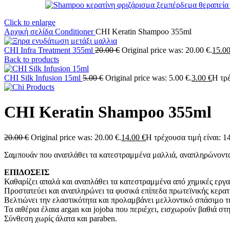
Click to enlarge
Αρχική σελίδα
Conditioner
CHI Keratin Shampoo 355ml
CHI Infra Treatment 355ml
20.00
€
Original price was: 20.00 €.
15.0
Back to products
CHI Silk Infusion 15ml
5.00
€
Original price was: 5.00 €.
3.00
€
Η τρέ
CHI Keratin Shampoo 355ml
20.00
€
Original price was: 20.00 €.
14.00
€
Η τρέχουσα τιμή είναι: 14
Σαμπουάν που αναπλάθει τα κατεστραμμένα μαλλιά, αναπληρώνοντας 
ΕΠΙΔΟΣΕΙΣ
Καθαρίζει απαλά και αναπλάθει τα κατεστραμμένα από χημικές εργα
Προστατεύει και αναπληρώνει τα φυσικά επίπεδα πρωτεϊνικής κερατί
Βελτιώνει την ελαστικότητα και προλαμβάνει μελλοντικό σπάσιμο τη
Τα αιθέρια έλαια argan και jojoba που περιέχει, εισχωρούν βαθιά σ
Σύνθεση χωρίς άλατα και paraben.