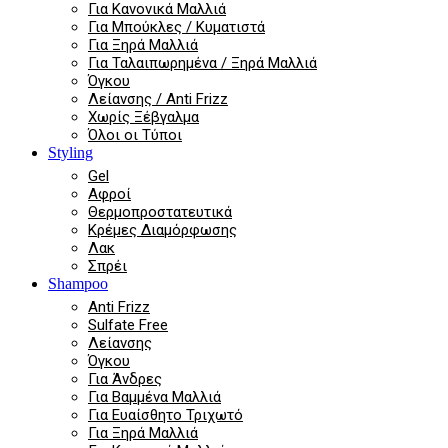
Για Κανονικά Μαλλιά
Για Μπούκλες / Κυματιστά
Για Ξηρά Μαλλιά
Για Ταλαιπωρημένα / Ξηρά Μαλλιά
Όγκου
Λείανσης / Anti Frizz
Χωρίς Ξέβγαλμα
Όλοι οι Τύποι
Styling
Gel
Αφροί
Θερμοπροστατευτικά
Κρέμες Διαμόρφωσης
Λακ
Σπρέι
Shampoo
Anti Frizz
Sulfate Free
Λείανσης
Όγκου
Για Άνδρες
Για Βαμμένα Μαλλιά
Για Ευαίσθητο Τριχωτό
Για Ξηρά Μαλλιά