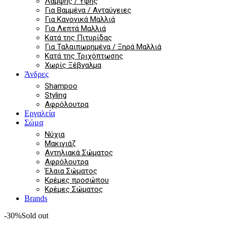
Λάμψης / Υφής
Για Βαμμένα / Ανταύγειες
Για Κανονικά Μαλλιά
Για Λεπτά Μαλλιά
Κατά της Πιτυρίδας
Για Ταλαιπωρημένα / Ξηρά Μαλλιά
Κατά της Τριχόπτωσης
Χωρίς Ξέβγαλμα
Άνδρες
Shampoo
Styling
Αφρόλουτρα
Εργαλεία
Σώμα
Νύχια
Μακιγιάζ
Αντηλιακά Σώματος
Αφρόλουτρα
Έλαια Σώματος
Κρέμες προσώπου
Κρέμες Σώματος
Brands
-30%
Sold out