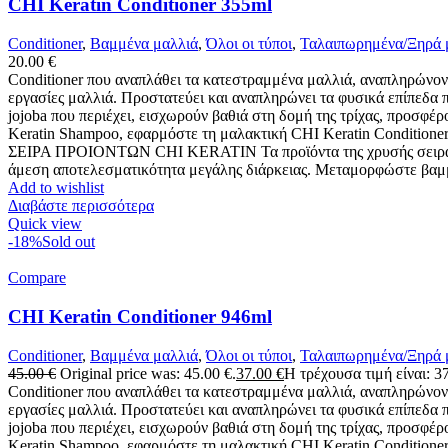
CHI Keratin Conditioner 355ml
Conditioner
,
Βαμμένα μαλλιά
,
Όλοι οι τύποι
,
Ταλαιπωρημένα/Ξηρά 
20.00
€
Conditioner που αναπλάθει τα κατεστραμμένα μαλλιά, αναπληρώνοντ
εργασίες μαλλιά. Προστατεύει και αναπληρώνει τα φυσικά επίπεδα πρ
jojoba που περιέχει, εισχωρούν βαθιά στη δομή της τρίχας, προσφέ
Keratin Shampoo, εφαρμόστε τη μαλακτική CHI Keratin Conditioner 
ΣΕΙΡΑ ΠΡΟΙΟΝΤΩΝ CHI KERATIN Τα προϊόντα της χρυσής σειράς CHI
άμεση αποτελεσματικότητα μεγάλης διάρκειας. Μεταμορφώστε βαμμέν
Add to wishlist
Διαβάστε περισσότερα
Quick view
-18%
Sold out
Compare
CHI Keratin Conditioner 946ml
Conditioner
,
Βαμμένα μαλλιά
,
Όλοι οι τύποι
,
Ταλαιπωρημένα/Ξηρά 
45.00
€
Original price was: 45.00 €.
37.00
€
Η τρέχουσα τιμή είναι: 37
Conditioner που αναπλάθει τα κατεστραμμένα μαλλιά, αναπληρώνοντ
εργασίες μαλλιά. Προστατεύει και αναπληρώνει τα φυσικά επίπεδα πρ
jojoba που περιέχει, εισχωρούν βαθιά στη δομή της τρίχας, προσφέ
Keratin Shampoo, εφαρμόστε τη μαλακτική CHI Keratin Conditioner 