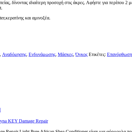
είας, δίνοντας ιδιαίτερη προσοχή στις άκρες. Αφήστε για περίπου 2 
t.
r,κερατίνης και αμινοξέα.
,
Αναδόμησης
,
Ενδυνάμωσης
,
Μάσκες
,
Όγκος
Ετικέτες:
Επανόρθωση
l
ryna KEY Damage Repair
 Repair Light Pure African Shea Conditioner είναι μια φόρμουλα που