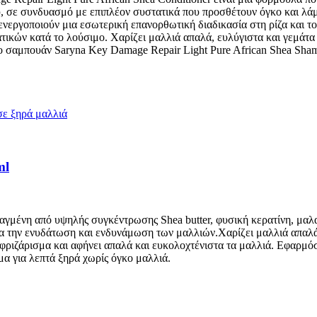
ού, σε συνδυασμό με επιπλέον συστατικά που προσθέτουν όγκο και λάμ
ενεργοποιούν μια εσωτερική επανορθωτική διαδικασία στη ρίζα και το
ικών κατά το λούσιμο. Χαρίζει μαλλιά απαλά, ευλύγιστα και γεμάτα 
το σαμπουάν Saryna Key Damage Repair Light Pure African Shea Sha
ml
αγμένη από υψηλής συγκέντρωσης Shea butter, φυσική κερατίνη, μαλακ
ια την ενυδάτωση και ενδυνάμωση των μαλλιών.Χαρίζει μαλλιά απαλά 
ο φριζάρισμα και αφήνει απαλά και ευκολοχτένιστα τα μαλλιά. Εφαρμ
μα για λεπτά ξηρά χωρίς όγκο μαλλιά.