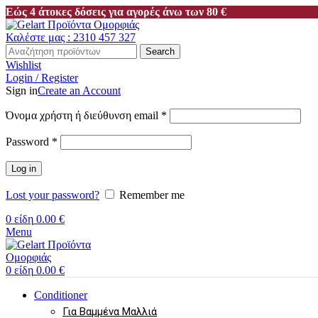
Εώς 4 άτοκες δόσεις για αγορές άνω των 80 €
Καλέστε μας : 2310 457 327
Search
Wishlist
Login / Register
Sign in
Create an Account
Απαιτείται
Όνομα χρήστη ή διεύθυνση email
*
Απαιτείται
Password
*
Log in
Lost your password?
Remember me
0
είδη
0.00
€
Menu
0
είδη
0.00
€
Conditioner
Για Βαμμένα Μαλλιά