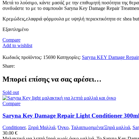
Μετά το λούσιμο, κάντε μασάζ με την επιθυμητή ποσότητα της θεραπ
συνδυάστε το με το σαμπουάν Saryna Key Damage Repair Treatmen
Κρεμώδεις,ελαφριά φόρμουλα με υψηλή περιεκτικότητα σε shea butte
Εξαντλημένο
Compare
Add to wishlist
Κωδικός προϊόντος:
15690
Κατηγορίες:
Saryna KEY Damage Repair
Share:
Μπορεί επίσης να σας αρέσει…
Sold out
Compare
Saryna Key Damage Repair Light Conditioner 300m
Conditioner
,
Ξηρά Μαλλιά
,
Όγκο
,
Ταλαιπωρημένα/Ξηρά μαλλιά
,
Sa
30.00
€
Μαλακτική για λεπτά,ξηρά χωρίς όγκο μαλλιά. Το Saryna Key Damage