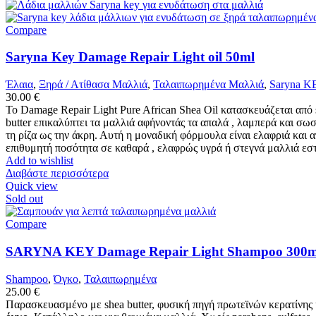
Compare
Saryna Key Damage Repair Light oil 50ml
Έλαια
,
Ξηρά / Ατίθασα Μαλλιά
,
Ταλαιπωρημένα Μαλλιά
,
Saryna K
30.00
€
Το Damage Repair Light Pure African Shea Oil κατασκευάζεται από 
butter επικαλύπτει τα μαλλιά αφήνοντάς τα απαλά , λαμπερά και σωσ
τη ρίζα ως την άκρη. Αυτή η μοναδική φόρμουλα είναι ελαφριά και 
επιθυμητή ποσότητα σε καθαρά , ελαφρώς υγρά ή στεγνά μαλλιά εστ
Add to wishlist
Διαβάστε περισσότερα
Quick view
Sold out
Compare
SARYNA KEY Damage Repair Light Shampoo 300m
Shampoo
,
Όγκο
,
Ταλαιπωρημένα
25.00
€
Παρασκευασμένο με shea butter, φυσική πηγή πρωτεϊνών κερατίνης