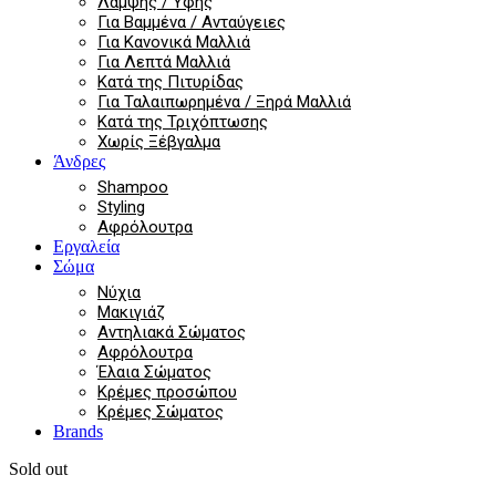
Λάμψης / Υφής
Για Βαμμένα / Ανταύγειες
Για Κανονικά Μαλλιά
Για Λεπτά Μαλλιά
Κατά της Πιτυρίδας
Για Ταλαιπωρημένα / Ξηρά Μαλλιά
Κατά της Τριχόπτωσης
Χωρίς Ξέβγαλμα
Άνδρες
Shampoo
Styling
Αφρόλουτρα
Εργαλεία
Σώμα
Νύχια
Μακιγιάζ
Αντηλιακά Σώματος
Αφρόλουτρα
Έλαια Σώματος
Κρέμες προσώπου
Κρέμες Σώματος
Brands
Sold out