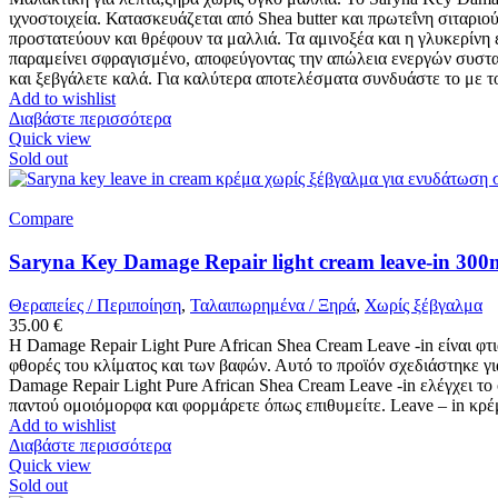
ιχνοστοιχεία. Κατασκευάζεται από Shea butter και πρωτεΐνη σιταρι
προστατεύουν και θρέφουν τα μαλλιά. Τα αμινοξέα και η γλυκερίνη 
παραμείνει σφραγισμένο, αποφεύγοντας την απώλεια ενεργών συστατ
και ξεβγάλετε καλά. Για καλύτερα αποτελέσματα συνδυάστε το με 
Add to wishlist
Διαβάστε περισσότερα
Quick view
Sold out
Compare
Saryna Key Damage Repair light cream leave-in 300
Θεραπείες / Περιποίηση
,
Ταλαιπωρημένα / Ξηρά
,
Χωρίς ξέβγαλμα
35.00
€
Η Damage Repair Light Pure African Shea Cream Leave -in είναι φτι
φθορές του κλίματος και των βαφών. Αυτό το προϊόν σχεδιάστηκε γ
Damage Repair Light Pure African Shea Cream Leave -in ελέγχει τ
παντού ομοιόμορφα και φορμάρετε όπως επιθυμείτε. Leave – in κρέ
Add to wishlist
Διαβάστε περισσότερα
Quick view
Sold out