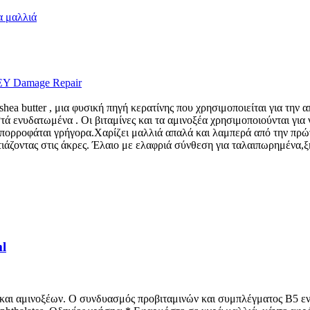
EY Damage Repair
shea butter , μια φυσική πηγή κερατίνης που χρησιμοποιείται για την
τά ενυδατωμένα . Οι βιταμίνες και τα αμινοξέα χρησιμοποιούνται για
απορροφάται γρήγορα.Χαρίζει μαλλιά απαλά και λαμπερά από την πρώτη
ιάζοντας στις άκρες. Έλαιο με ελαφριά σύνθεση για ταλαιπωρημένα,
l
 και αμινοξέων. Ο συνδυασμός προβιταμινών και συμπλέγματος Β5 ε