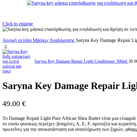
Click to enlarge
Αρχική σελίδα
Μάσκες
Αναδόμησης
Saryna Key Damage Repair Lig
Saryna Key Damage Repair Light Conditioner 300ml
30.
Saryna Key Damage Repair Lig
49.00
€
Το Damage Repair Light Pure African Shea Butter είναι μια ελαφρ
το οποίο φυσικώς περιέχει: βιταμίνες A, E, F, αμινοξέα και κερατ
πρωτεΐνες για την αποκατάσταση και αναπλήρωση των ξηρών, φθαρμέν