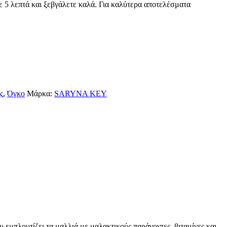
με 5 λεπτά και ξεβγάλετε καλά. Για καλύτερα αποτελέσματα
ς
,
Όγκο
Μάρκα:
SARYNA KEY
 εμπλουτίζει τα μαλλιά με μαλακτικούς παράγοντες, βιταμίνες και