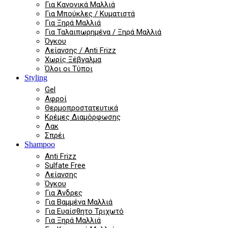
Για Κανονικά Μαλλιά
Για Μπούκλες / Κυματιστά
Για Ξηρά Μαλλιά
Για Ταλαιπωρημένα / Ξηρά Μαλλιά
Όγκου
Λείανσης / Anti Frizz
Χωρίς Ξέβγαλμα
Όλοι οι Τύποι
Styling
Gel
Αφροί
Θερμοπροστατευτικά
Κρέμες Διαμόρφωσης
Λακ
Σπρέι
Shampoo
Anti Frizz
Sulfate Free
Λείανσης
Όγκου
Για Άνδρες
Για Βαμμένα Μαλλιά
Για Ευαίσθητο Τριχωτό
Για Ξηρά Μαλλιά