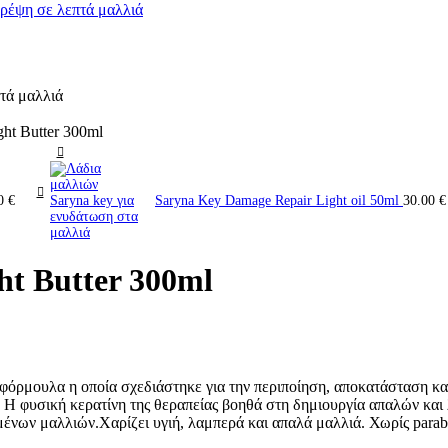
ht Butter 300ml
00
€
Saryna Key Damage Repair Light oil 50ml
30.00
€
ht Butter 300ml
ιά φόρμουλα η οποία σχεδιάστηκε για την περιποίηση, αποκατάσταση 
ίνη. Η φυσική κερατίνη της θεραπείας βοηθά στη δημιουργία απαλών κ
ων μαλλιών.Χαρίζει υγιή, λαμπερά και απαλά μαλλιά. Χωρίς parabens