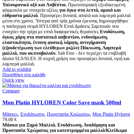
Υαλουρονικό οξύ και Ασβέστιο.
Πρωτοποριακή εξειδικευμένη
φόρμουλα με στοιχεία οξέως
για όγκο στα λεπτά, αραιά και
εύθραστα μαλλιά
. Προσφέρει δυνατά, απαλά και λαμπερά μαλλιά
μέσα στο χρόνο. Ύστερα από τρία χρόνια έρευνας δημιουργήθηκε
η πανίσχυρη σειρά HYLOREN Επτά Δράσεις Σαμπουάν που
ενισχύει την τρίχα με επτά διαφορετικές θεραπείες
Ενυδάτωση,
όγκος χάρη στα συστατικά ασβεστίου, ενδυνάμωση,
ελαστικότητα, έντονη φυσική λάμψη, αντιγήρανση
(εξουδετέρωση των ελεύθερων ριζών) Πύκνωση, Λαμπερά
μαλλιά, που ακτινοβολούν.
Salt Free - δεν περιέχει τα επιβλαβή
άλατα SLS/SLES. Η συχνή χρήση του προσφέρει δυνατά, υγιή και
λαμπερά μαλλιά.
Add to wishlist
Προσθήκη στο καλάθι
Quick view
Compare
Mon Platin HYLOREN Color Save mask 500ml
Μάσκες
,
Ενυδάτωσης
,
Προστασία Χρώματος
,
Mon Platin Hyloren
79.00
€
Μάσκα για Ξηρά Μαλλιά. Ενυδάτωση, Αναδόμηση και
Προστασία Χρώματος για κατεστραμμένα μαλλιά/Κλείδωμα