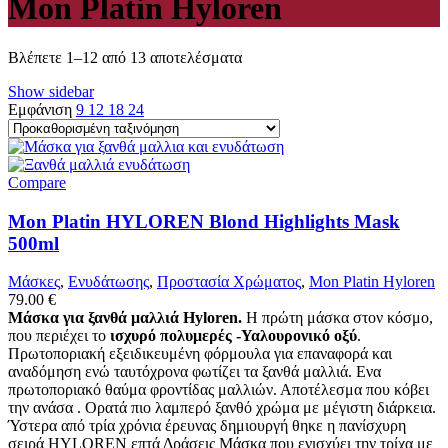
Mon Platin Hyloren
Βλέπετε 1–12 από 13 αποτελέσματα
Show sidebar
Εμφάνιση
9
12
18
24
Compare
Mon Platin HYLOREN Blond Highlights Mask
500ml
Μάσκες
,
Ενυδάτωσης
,
Προστασία Χρώματος
,
Mon Platin Hyloren
79.00
€
Μάσκα για ξανθά μαλλιά Hyloren.
Η πρώτη μάσκα στον κόσμο,
που περιέχει το
ισχυρό πολυμερές -Υαλουρονικό οξύ
.
Πρωτοποριακή εξειδικευμένη φόρμουλα για επαναφορά και
αναδόμηση ενώ ταυτόχρονα φωτίζει τα ξανθά μαλλιά. Ενα
πρωτοποριακό θαύμα φροντίδας μαλλιών. Αποτέλεσμα που κόβει
την ανάσα . Ορατά πιο λαμπερό ξανθό χρώμα με μέγιστη διάρκεια.
Ύστερα από τρία χρόνια έρευνας δημιουργή θηκε η πανίσχυρη
σειρά HYLOREN επτά Δράσεις Μάσκα που ενισχύει την τρίχα με