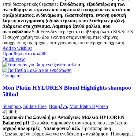
επτά διαφορετικές θεραπείες
Ενυδάτωση, εξουδετέρωση των
ανεπιθύμητων κτρινων και πορτοκαλί αποχρώσεων κατά του
φριζαρίσματος, ενδυνάμωση, ελαστικότητα, έντονη φυσική
λάμψη αντιγήρανση (εξουδετέρωση των ελεύθερων ριζών).
Διάρκεια στο χτένισμα. Λαμπερά ξανθά μαλλιά, που
ακτινοβολούν
Salt Free-δεν περιέχει τα επιβλαβή άλατα SIS/SLES.
Η συχνή χρήση του δρα ενάντια στις ανεπιθύμητες κίτρινες
αποχρώσεις της τρίχας επιτυγχάνοντας μια υπέροχη απόχρωση .
Add to wishlist
Προσθήκη στο καλάθι
Quick view
Compare
Mon Platin HYLOREN Blond Highlights shampoo
500ml
Shampoo
,
Sulfate Free
,
Βαμμένα
,
Mon Platin Hyloren
41.00
€
Σαμπουάν Για Ξανθά ή με Ανταύγειες Μαλλιά HYLOREN
Balanced pH
Το πρώτο σαμπουάν στον κόσμο, που περιέχει το
ισχυρό πολυμερές - Υαλουρονικό οξύ.
Πρωτοποριακή
εξειδικευμένη φόρμουλα για ενυδάτωση - αναδόμηση. Προσφέρει