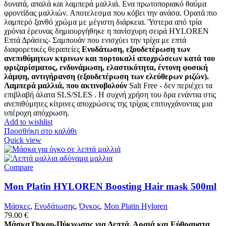
δυνατά, απαλά και λαμπερά μαλλιά. Ενα πρωτοποριακό θαύμα
φροντίδας μαλλιών. Αποτελεσμα που κόβει την ανάσα. Ορατά πιο
λαμπερό ξανθό χρώμα με μέγιστη διάρκεια. Ύστερα από τρία
χρόνια έρευνας δημιουργήθηκε η πανίσχυρη σειρά HYLOREN
Επτά Δράσεις- Σαμπουάν που ενισχύει την τρίχα με επτά
διαφορετικές θεραπείες
Ενυδάτωση, εξουδετέρωση των
ανεπιθύμητων κτρινων και πορτοκαλί αποχρώσεων κατά του
φριζαρίσματος, ενδυνάμωση, ελαστικότητα, έντονη φυσική
λάμψη, αντιγήρανση (εξουδετέρωση των ελεύθερων ριζών).
Λαμπερά μαλλιά, που ακτινοβολούν
Salt Free - δεν περιέχει τα
επιβλαβή άλατα SLS/SLES . Η συχνή χρήση του δρα ενάντια στις
ανεπιθύμητες κίτρινες αποχρώσεις της τρίχας επιτυγχάνοντας μια
υπέροχη απόχρωση.
Add to wishlist
Προσθήκη στο καλάθι
Quick view
Compare
Mon Platin HYLOREN Boosting Hair mask 500ml
Μάσκες
,
Ενυδάτωσης
,
Όγκος
,
Mon Platin Hyloren
79.00
€
Μάσκα Όγκου-Πύκνωσης για Λεπτά, Αραιά και Εύθραυστα