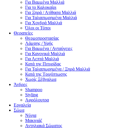
Για Βαμμένα Μαλλιά
Για το Καλοκαίρι
Για Ξηρά / Ατίθασα Μαλλιά
Για Ταλαιπωρημένα Μαλλιά
Για Χονδρά Μαλλιά
Όλοι οι Τύποι
Θεραπείες
Θερμοπροστασίας
Λάμψης / Υφής
Για Βαμμένα / Ανταύγειες
Για Κανονικά Μαλλιά
Για Λεπτά Μαλλιά
Κατά της Πιτυρίδας
Για Ταλαιπωρημένα / Ξηρά Μαλλιά
Κατά της Τριχόπτωσης
Χωρίς Ξέβγαλμα
Άνδρες
Shampoo
Styling
Αφρόλουτρα
Εργαλεία
Σώμα
Νύχια
Μακιγιάζ
Αντηλιακά Σώματος