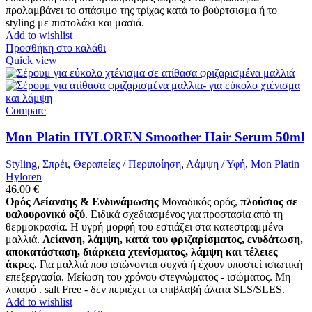
προλαμβάνει το σπάσιμο της τρίχας κατά το βούρτσισμα ή το
styling με πιστολάκι και μασιά.
Add to wishlist
Προσθήκη στο καλάθι
Quick view
Compare
Mon Platin HYLOREN Smoother Hair Serum 50ml
Styling
,
Σπρέι
,
Θεραπείες / Περιποίηση
,
Λάμψη / Υφή
,
Mon Platin
Hyloren
46.00
€
Ορός Λείανσης & Ενδυνάμωσης
Μοναδικός ορός,
πλούσιος σε
υαλουρονικό οξύ
. Ειδικά σχεδιασμένος για προστασία από τη
θερμοκρασία. Η υγρή μορφή του εστιάζει στα κατεστραμμένα
μαλλιά.
Λείανση, λάμψη, κατά του φριζαρίσματος, ενυδάτωση,
αποκατάσταση, διάρκεια χτενίσματος, λάμψη και τέλειες
άκρες.
Για μαλλιά που ισιώνονται συχνά ή έχουν υποστεί ισιωτική
επεξεργασία. Μείωση του χρόνου στεγνώματος - ισώματος. Μη
λιπαρό . salt Free - δεν περιέχει τα επιβλαβή άλατα SLS/SLES.
Add to wishlist