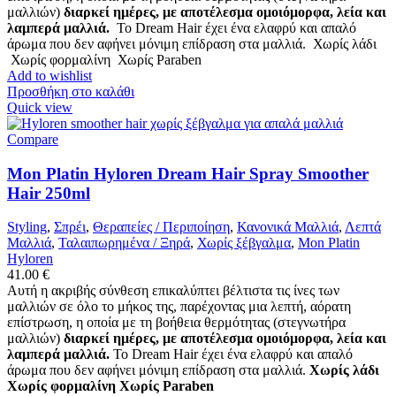
μαλλιών)
διαρκεί ημέρες, με αποτέλεσμα ομοιόμορφα, λεία και
λαμπερά μαλλιά.
Το Dream Hair έχει ένα ελαφρύ και απαλό
άρωμα που δεν αφήνει μόνιμη επίδραση στα μαλλιά.
Χωρίς λάδι
Χωρίς φορμαλίνη
Χωρίς Paraben
Add to wishlist
Προσθήκη στο καλάθι
Quick view
Compare
Mon Platin Hyloren Dream Hair Spray Smoother
Hair 250ml
Styling
,
Σπρέι
,
Θεραπείες / Περιποίηση
,
Κανονικά Μαλλιά
,
Λεπτά
Μαλλιά
,
Ταλαιπωρημένα / Ξηρά
,
Χωρίς ξέβγαλμα
,
Mon Platin
Hyloren
41.00
€
Αυτή η ακριβής σύνθεση επικαλύπτει βέλτιστα τις ίνες των
μαλλιών σε όλο το μήκος της, παρέχοντας μια λεπτή, αόρατη
επίστρωση, η οποία με τη βοήθεια θερμότητας (στεγνωτήρα
μαλλιών)
διαρκεί ημέρες, με αποτέλεσμα ομοιόμορφα, λεία και
λαμπερά μαλλιά.
Το Dream Hair έχει ένα ελαφρύ και απαλό
άρωμα που δεν αφήνει μόνιμη επίδραση στα μαλλιά.
Χωρίς λάδι
Χωρίς φορμαλίνη Χωρίς Paraben