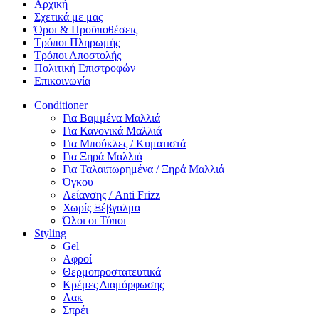
Αρχική
Σχετικά με μας
Όροι & Προϋποθέσεις
Τρόποι Πληρωμής
Τρόποι Αποστολής
Πολιτική Επιστροφών
Επικοινωνία
Conditioner
Για Βαμμένα Μαλλιά
Για Κανονικά Μαλλιά
Για Μπούκλες / Κυματιστά
Για Ξηρά Μαλλιά
Για Ταλαιπωρημένα / Ξηρά Μαλλιά
Όγκου
Λείανσης / Anti Frizz
Χωρίς Ξέβγαλμα
Όλοι οι Τύποι
Styling
Gel
Αφροί
Θερμοπροστατευτικά
Κρέμες Διαμόρφωσης
Λακ
Σπρέι