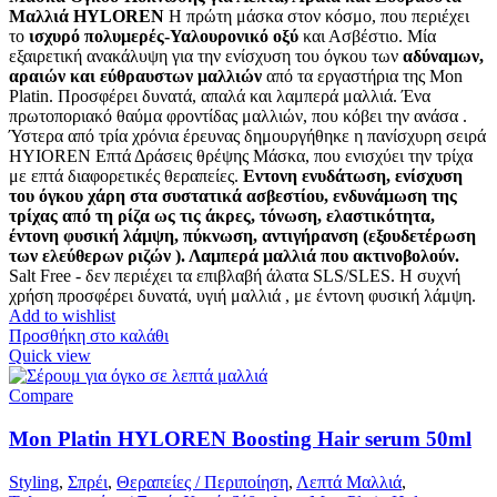
Μαλλιά HYLOREN
Η πρώτη μάσκα στον κόσμο, που περιέχει
το
ισχυρό πολυμερές-Υαλουρονικό οξύ
και Ασβέστιο. Μία
εξαιρετική ανακάλυψη για την ενίσχυση του όγκου των
αδύναμων,
αραιών και εύθραυστων μαλλιών
από τα εργαστήρια της Mon
Platin. Προσφέρει δυνατά, απαλά και λαμπερά μαλλιά. Ένα
πρωτοποριακό θαύμα φροντίδας μαλλιών, που κόβει την ανάσα .
Ύστερα από τρία χρόνια έρευνας δημουργήθηκε η πανίσχυρη σειρά
HYIOREN Επτά Δράσεις θρέψης Μάσκα, που ενισχύει την τρίχα
με επτά διαφορετικές θεραπείες.
Εντονη ενυδάτωση, ενίσχυση
του όγκου χάρη στα συστατικά ασβεστίου, ενδυνάμωση της
τρίχας από τη ρίζα ως τις άκρες, τόνωση, ελαστικότητα,
έντονη φυσική λάμψη, πύκνωση, αντιγήρανση (εξουδετέρωση
των ελεύθερων ριζών ). Λαμπερά μαλλιά που ακτινοβολούν.
Salt Free - δεν περιέχει τα επιβλαβή άλατα SLS/SLES. Η συχνή
χρήση προσφέρει δυνατά, υγιή μαλλιά , με έντονη φυσική λάμψη.
Add to wishlist
Προσθήκη στο καλάθι
Quick view
Compare
Mon Platin HYLOREN Boosting Hair serum 50ml
Styling
,
Σπρέι
,
Θεραπείες / Περιποίηση
,
Λεπτά Μαλλιά
,