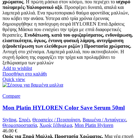
χρώματος
. Η πρώτη μάσκα στον κόσμο, που περιέχει το
ισχυρό
πολυμερές-Υαλουρονικό οξύ
. Προσφέρει δυνατά, απαλά και
λαμπερά μαλλιά. Ενα πρωτοποριακό θαύμα φροντίδας μαλλιών,
που κόβει την ανάσα. Υστερα από τρία χρόνια έρευνας
δημιουργήθηκε η πανίσχυρη σειρά HYLOREN Επτά Δράσεις
θρέψης Μάσκα που ενισχύει την τρίχα με επτά διαφορετικές
θεραπείες.
Ενυδάτωση, κατά του φριζαρίσματος, ενδυνάμωση,
ελαστικότητα, όγκος, έντονη φυσική λάμψη, αντιγήρανση
(εξουδετέρωση των ελεύθερων ριζών ) Προστασία χρώματος.
Αντοχή στο χτένισμα. Λαμπερά μαλλιά, που ακτινοβολούν. Η
συχνή δράση της σφραγίζει την τρίχα και προλαμβάνει το
ξεθώριασμα των μαλλιών
Add to wishlist
Προσθήκη στο καλάθι
Quick view
Compare
Mon Platin HYLOREN Color Save Serum 50ml
Styling
,
Σπρέι
,
Θεραπείες / Περιποίηση
,
Βαμμένα / Ανταύγειες
,
Θερμοπροστασία
,
Χωρίς ξέβγαλμα
,
Mon Platin Hyloren
46.00
€
Ορός για Ξηρά Μαλλιά. Προστασία Χρώματος.
Μια νέα εποχή