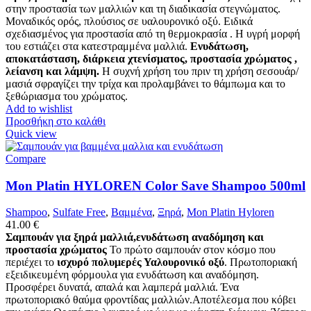
στην προστασία των μαλλιών και τη διαδικασία στεγνώματος.
Μοναδικός ορός, πλούσιος σε υαλουρονικό οξύ. Ειδικά
σχεδιασμένος για προστασία από τη θερμοκρασία . Η υγρή μορφή
του εστιάζει στα κατεστραμμένα μαλλιά.
Ενυδάτωση,
αποκατάσταση, διάρκεια χτενίσματος, προστασία χρώματος ,
λείανση και λάμψη.
Η συχνή χρήση του πριν τη χρήση σεσουάρ/
μασιά σφραγίζει την τρίχα και προλαμβάνει το θάμπωμα και το
ξεθώριασμα του χρώματος.
Add to wishlist
Προσθήκη στο καλάθι
Quick view
Compare
Mon Platin HYLOREN Color Save Shampoo 500ml
Shampoo
,
Sulfate Free
,
Βαμμένα
,
Ξηρά
,
Mon Platin Hyloren
41.00
€
Σαμπουάν για ξηρά μαλλιά,ενυδάτωση αναδόμηση και
προστασία χρώματος
Το πρώτο σαμπουάν στον κόσμο που
περιέχει το
ισχυρό πολυμερές Υαλουρονικό οξύ
. Πρωτοποριακή
εξειδικευμένη φόρμουλα για ενυδάτωση και αναδόμηση.
Προσφέρει δυνατά, απαλά και λαμπερά μαλλιά. Ένα
πρωτοποριακό θαύμα φροντίδας μαλλιών.Αποτέλεσμα που κόβει