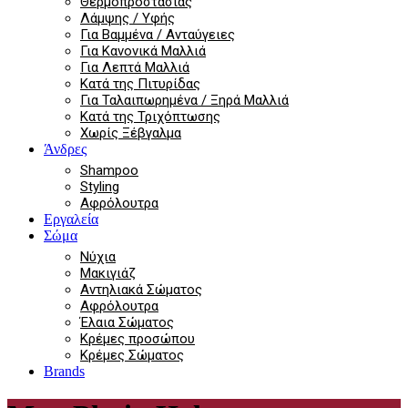
Θερμοπροστασίας
Λάμψης / Υφής
Για Βαμμένα / Ανταύγειες
Για Κανονικά Μαλλιά
Για Λεπτά Μαλλιά
Κατά της Πιτυρίδας
Για Ταλαιπωρημένα / Ξηρά Μαλλιά
Κατά της Τριχόπτωσης
Χωρίς Ξέβγαλμα
Άνδρες
Shampoo
Styling
Αφρόλουτρα
Εργαλεία
Σώμα
Νύχια
Μακιγιάζ
Αντηλιακά Σώματος
Αφρόλουτρα
Έλαια Σώματος
Κρέμες προσώπου
Κρέμες Σώματος
Brands