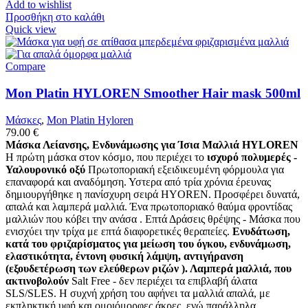
Add to wishlist
Προσθήκη στο καλάθι
Quick view
Compare
Mon Platin HYLOREN Smoother Hair mask 500ml
Μάσκες
,
Mon Platin Hyloren
79.00
€
Μάσκα Λείανσης, Ενδυνάμωσης για Ίσια Μαλλιά HYLOREN
Η πρώτη μάσκα στον κόσμο, που περιέχει το
ισχυρό πολυμερές -
Υαλουρονικό οξύ
Πρωτοποριακή εξειδικευμένη φόρμουλα για
επαναφορά και αναδόμηση. Υστερα από τρία χρόνια έρευνας
δημιουργήθηκε η πανίσχυρη σειρά HYOREN. Προσφέρει δυνατά,
απαλά και λαμπερά μαλλιά. Ένα πρωτοποριακό θαύμα φροντίδας
μαλλιών που κόβει την ανάσα . Επτά Δράσεις θρέψης - Μάσκα που
ενισχύει την τρίχα με επτά διαφορετικές θεραπείες.
Ενυδάτωση,
κατά του φριζαρίσματος για μείωση του όγκου, ενδυνάμωση,
ελαστικότητα, έντονη φυσική λάμψη, αντιγήρανση
(εξουδετέρωση των ελεύθερων ριζών ). Λαμπερά μαλλιά, που
ακτινοβολούν
Salt Free - δεν περιέχει τα επιβλαβή άλατα
SLS/SLES. Η συχνή χρήση του αφήνει τα μαλλιά απαλά, με
εκπληκτική υφή και ομοιόμορφες άκρες, ενώ παράλληλα