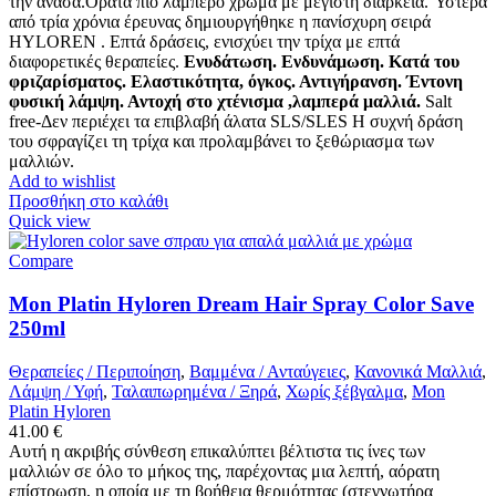
την ανάσα.Ορατά πιο λαμπερό χρώμα με μέγιστη διάρκεια. Ύστερα
από τρία χρόνια έρευνας δημιουργήθηκε η πανίσχυρη σειρά
HYLOREN . Επτά δράσεις, ενισχύει την τρίχα με επτά
διαφορετικές θεραπείες.
Ενυδάτωση. Ενδυνάμωση. Κατά του
φριζαρίσματος. Ελαστικότητα, όγκος. Αντιγήρανση. Έντονη
φυσική λάμψη. Αντοχή στο χτένισμα ,λαμπερά μαλλιά.
Salt
free-Δεν περιέχει τα επιβλαβή άλατα SLS/SLES Η συχνή δράση
του σφραγίζει τη τρίχα και προλαμβάνει το ξεθώριασμα των
μαλλιών.
Add to wishlist
Προσθήκη στο καλάθι
Quick view
Compare
Mon Platin Hyloren Dream Hair Spray Color Save
250ml
Θεραπείες / Περιποίηση
,
Βαμμένα / Ανταύγειες
,
Κανονικά Μαλλιά
,
Λάμψη / Υφή
,
Ταλαιπωρημένα / Ξηρά
,
Χωρίς ξέβγαλμα
,
Mon
Platin Hyloren
41.00
€
Αυτή η ακριβής σύνθεση επικαλύπτει βέλτιστα τις ίνες των
μαλλιών σε όλο το μήκος της, παρέχοντας μια λεπτή, αόρατη
επίστρωση, η οποία με τη βοήθεια θερμότητας (στεγνωτήρα