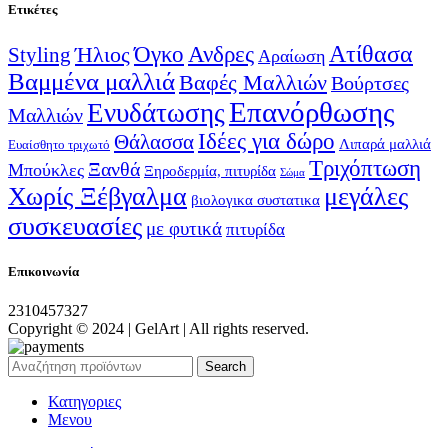
Ετικέτες
Ατίθασα
Όγκο
Ανδρες
Ήλιος
Styling
Αραίωση
Βαμμένα μαλλιά
Βαφές Μαλλιών
Βούρτσες
Επανόρθωσης
Ενυδάτωσης
Μαλλιών
Ιδέες για δώρο
Θάλασσα
Λιπαρά μαλλιά
Ευαίσθητο τριχωτό
Τριχόπτωση
Ξανθά
Μπούκλες
Ξηροδερμία, πιτυρίδα
Σώμα
Χωρίς Ξέβγαλμα
μεγάλες
βιολογικα συστατικα
συσκευασίες
με φυτικά
πιτυρίδα
Επικοινωνία
2310457327
Copyright © 2024 | GelArt | All rights reserved.
Search
Κατηγοριες
Μενου