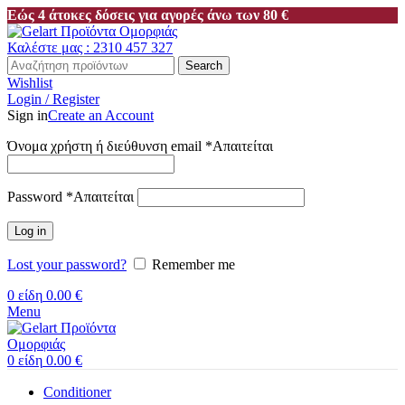
Εώς 4 άτοκες δόσεις για αγορές άνω των 80 €
Καλέστε μας : 2310 457 327
Search
Wishlist
Login / Register
Sign in
Create an Account
Όνομα χρήστη ή διεύθυνση email
*
Απαιτείται
Password
*
Απαιτείται
Log in
Lost your password?
Remember me
0
είδη
0.00
€
Menu
0
είδη
0.00
€
Conditioner