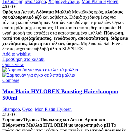
Ταλαιπωρημένα / Ξηρά
,
Χωρίς ξέβγαλμα
,
Mon Platin Hyloren
46.00
€
Ορός για Λεπτά, Αδύναμα Μαλλιά
Μοναδικός ορός,
πλούσιος
σε υαλουρονικό οξύ
και ασβέστιο. Ειδικά σχεδιασμένος για
τόνωση και πύκνωση των λεπτών και αδύναμων μαλλιών. Ογκος
από τη ρίζα μέχρι τις άκρες. Προστασία από τη θερμοκρασία. Η
υγρή μορφή του εστιάζει στα κατεστραμμένα μαλλιά.
Πύκνωση,
κατά του φριζαρίσματος, ενυδάτωση, αποκατάσταση, διάρκεια
χτενίσματος, λάμψη και τέλειες άκρες.
Μη λιπαρό. Salt Free -
δεν περιέχει τα επιβλαβή άλατα SLS/SLES.
Add to wishlist
Προσθήκη στο καλάθι
Quick view
Compare
Mon Platin HYLOREN Boosting Hair shampoo
500ml
Shampoo
,
Όγκο
,
Mon Platin Hyloren
41.00
€
Σαμπουάν Όγκου - Πύκνωσης για Λεπτά, Αραιά και
Εύθραυστα Μαλλιά HYLOREN με ισορροπημένο pH
Το
πρώτο σαμπουάν στον κόσμο, που περιέχει το
ισχυρό πολυμερές -