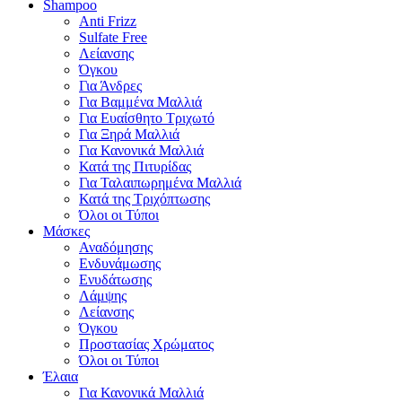
Shampoo
Anti Frizz
Sulfate Free
Λείανσης
Όγκου
Για Άνδρες
Για Βαμμένα Μαλλιά
Για Ευαίσθητο Τριχωτό
Για Ξηρά Μαλλιά
Για Κανονικά Μαλλιά
Κατά της Πιτυρίδας
Για Ταλαιπωρημένα Μαλλιά
Κατά της Τριχόπτωσης
Όλοι οι Τύποι
Μάσκες
Αναδόμησης
Ενδυνάμωσης
Ενυδάτωσης
Λάμψης
Λείανσης
Όγκου
Προστασίας Χρώματος
Όλοι οι Τύποι
Έλαια
Για Κανονικά Μαλλιά