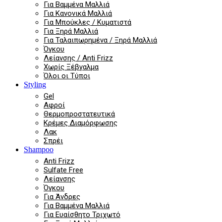
Για Βαμμένα Μαλλιά
Για Κανονικά Μαλλιά
Για Μπούκλες / Κυματιστά
Για Ξηρά Μαλλιά
Για Ταλαιπωρημένα / Ξηρά Μαλλιά
Όγκου
Λείανσης / Anti Frizz
Χωρίς Ξέβγαλμα
Όλοι οι Τύποι
Styling
Gel
Αφροί
Θερμοπροστατευτικά
Κρέμες Διαμόρφωσης
Λακ
Σπρέι
Shampoo
Anti Frizz
Sulfate Free
Λείανσης
Όγκου
Για Άνδρες
Για Βαμμένα Μαλλιά
Για Ευαίσθητο Τριχωτό