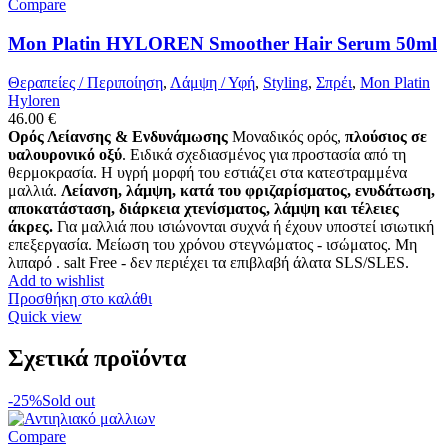
Compare
Mon Platin HYLOREN Smoother Hair Serum 50ml
Θεραπείες / Περιποίηση
,
Λάμψη / Υφή
,
Styling
,
Σπρέι
,
Mon Platin
Hyloren
46.00
€
Ορός Λείανσης & Ενδυνάμωσης
Μοναδικός ορός,
πλούσιος σε
υαλουρονικό οξύ
. Ειδικά σχεδιασμένος για προστασία από τη
θερμοκρασία. Η υγρή μορφή του εστιάζει στα κατεστραμμένα
μαλλιά.
Λείανση, λάμψη, κατά του φριζαρίσματος, ενυδάτωση,
αποκατάσταση, διάρκεια χτενίσματος, λάμψη και τέλειες
άκρες.
Για μαλλιά που ισιώνονται συχνά ή έχουν υποστεί ισιωτική
επεξεργασία. Μείωση του χρόνου στεγνώματος - ισώματος. Μη
λιπαρό . salt Free - δεν περιέχει τα επιβλαβή άλατα SLS/SLES.
Add to wishlist
Προσθήκη στο καλάθι
Quick view
Σχετικά προϊόντα
-25%
Sold out
Compare