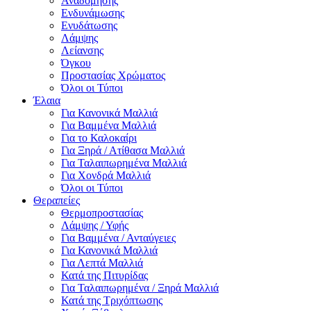
Αναδόμησης
Ενδυνάμωσης
Ενυδάτωσης
Λάμψης
Λείανσης
Όγκου
Προστασίας Χρώματος
Όλοι οι Τύποι
Έλαια
Για Κανονικά Μαλλιά
Για Βαμμένα Μαλλιά
Για το Καλοκαίρι
Για Ξηρά / Ατίθασα Μαλλιά
Για Ταλαιπωρημένα Μαλλιά
Για Χονδρά Μαλλιά
Όλοι οι Τύποι
Θεραπείες
Θερμοπροστασίας
Λάμψης / Υφής
Για Βαμμένα / Ανταύγειες
Για Κανονικά Μαλλιά
Για Λεπτά Μαλλιά
Κατά της Πιτυρίδας
Για Ταλαιπωρημένα / Ξηρά Μαλλιά
Κατά της Τριχόπτωσης