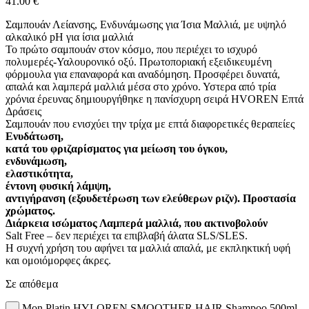
41.00
€
Σαμπουάν Λείανσης, Ενδυνάμωσης για Ίσια Μαλλιά, με υψηλό
αλκαλικό pH για ίσια μαλλιά
Το πρώτο σαμπουάν στον κόσμο, που περιέχει το ισχυρό
πολυμερές-Υαλουρονικό οξύ. Πρωτοποριακή εξειδικευμένη
φόρμουλα για επαναφορά και αναδόμηση. Προσφέρει δυνατά,
απαλά και λαμπερά μαλλιά μέσα στο χρόνο. Υστερα από τρία
χρόνια έρευνας δημιουργήθηκε η πανίσχυρη σειρά HVOREN Επτά
Δράσεις
Σαμπουάν που ενισχύει την τρίχα με επτά διαφορετικές θεραπείες
Ενυδάτωση,
κατά του φριζαρίσματος για μείωση του όγκου,
ενδυνάμωση,
ελαστικότητα,
έντονη φυσική λάμψη,
αντιγήρανση (εξουδετέρωση των ελεύθερων ριζν). Προστασία
χρώματος.
Διάρκεια ισώματος Λαμπερά μαλλιά, που ακτινοβολούν
Salt Free – δεν περιέχει τα επιβλαβή άλατα SLS/SLES.
H συχνή χρήση του αφήνει τα μαλλιά απαλά, με εκπληκτική υφή
και ομοιόμορφες άκρες.
Σε απόθεμα
Mon Platin HYLOREN SMOOTHER HAIR Shampoo 500ml