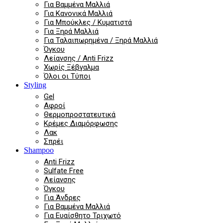
Για Βαμμένα Μαλλιά
Για Κανονικά Μαλλιά
Για Μπούκλες / Κυματιστά
Για Ξηρά Μαλλιά
Για Ταλαιπωρημένα / Ξηρά Μαλλιά
Όγκου
Λείανσης / Anti Frizz
Χωρίς Ξέβγαλμα
Όλοι οι Τύποι
Styling
Gel
Αφροί
Θερμοπροστατευτικά
Κρέμες Διαμόρφωσης
Λακ
Σπρέι
Shampoo
Anti Frizz
Sulfate Free
Λείανσης
Όγκου
Για Άνδρες
Για Βαμμένα Μαλλιά
Για Ευαίσθητο Τριχωτό