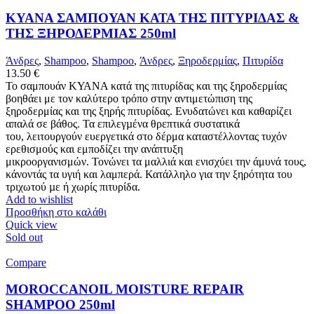
KYANA ΣΑΜΠΟΥΑΝ ΚΑΤΑ ΤΗΣ ΠΙΤΥΡΙΔΑΣ &
ΤΗΣ ΞΗΡΟΔΕΡΜΙΑΣ 250ml
Άνδρες
,
Shampoo
,
Shampoo
,
Άνδρες
,
Ξηροδερμίας
,
Πιτυρίδα
13.50
€
Το σαμπουάν ΚΥΑΝΑ κατά της πιτυρίδας και της ξηροδερμίας
βοηθάει με τον καλύτερο τρόπο στην αντιμετώπιση της
ξηροδερμίας και της ξηρής πιτυρίδας. Ενυδατώνει και καθαρίζει
απαλά σε βάθος. Τα επιλεγµένα θρεπτικά συστατικά
του, λειτουργούν ευεργετικά στο δέρμα καταστέλλοντας τυχόν
ερεθισμούς και εμποδίζει την ανάπτυξη
μικροοργανισμών. Τονώνει τα μαλλιά και ενισχύει την άμυνά τους,
κάνοντάς τα υγιή και λαμπερά. Κατάλληλο για την ξηρότητα του
τριχωτού µε ή χωρίς πιτυρίδα.
Add to wishlist
Προσθήκη στο καλάθι
Quick view
Sold out
Compare
MOROCCANOIL MOISTURE REPAIR
SHAMPOO 250ml