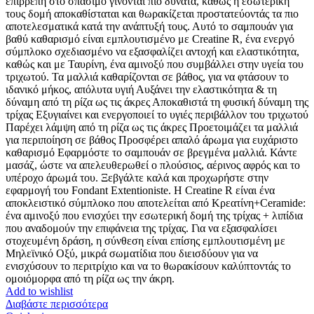
επιρρεπή στο σπάσιμο γίνονται πιο δυνατά, καθώς η εσωτερική
τους δομή αποκαθίσταται και θωρακίζεται προστατεύοντάς τα πιο
αποτελεσματικά κατά την ανάπτυξή τους. Αυτό το σαμπουάν για
βαθύ καθαρισμό είναι εμπλουτισμένο με Creatine R, ένα ενεργό
σύμπλοκο σχεδιασμένο να εξασφαλίζει αντοχή και ελαστικότητα,
καθώς και με Ταυρίνη, ένα αμινοξύ που συμβάλλει στην υγεία του
τριχωτού. Τα μαλλιά καθαρίζονται σε βάθος, για να φτάσουν το
ιδανικό μήκος, απόλυτα υγιή Αυξάνει την ελαστικότητα & τη
δύναμη από τη ρίζα ως τις άκρες Αποκαθιστά τη φυσική δύναμη της
τρίχας Εξυγιαίνει και ενεργοποιεί το υγιές περιβάλλον του τριχωτού
Παρέχει λάμψη από τη ρίζα ως τις άκρες Προετοιμάζει τα μαλλιά
για περιποίηση σε βάθος Προσφέρει απαλό άρωμα για ευχάριστο
καθαρισμό Εφαρμόστε το σαμπουάν σε βρεγμένα μαλλιά. Κάντε
μασάζ, ώστε να απελευθερωθεί ο πλούσιος, αέρινος αφρός και το
υπέροχο άρωμά του. Ξεβγάλτε καλά και προχωρήστε στην
εφαρμογή του Fondant Extentioniste. Η Creatine R είναι ένα
αποκλειστικό σύμπλοκο που αποτελείται από Κρεατίνη+Ceramide:
ένα αμινοξύ που ενισχύει την εσωτερική δομή της τρίχας + λιπίδια
που αναδομούν την επιφάνεια της τρίχας. Για να εξασφαλίσει
στοχευμένη δράση, η σύνθεση είναι επίσης εμπλουτισμένη με
Μηλεϊνικό Οξύ, μικρά σωματίδια που διεισδύουν για να
ενισχύσουν το περιτρίχιο και να το θωρακίσουν καλύπτοντάς το
ομοιόμορφα από τη ρίζα ως την άκρη.
Add to wishlist
Διαβάστε περισσότερα