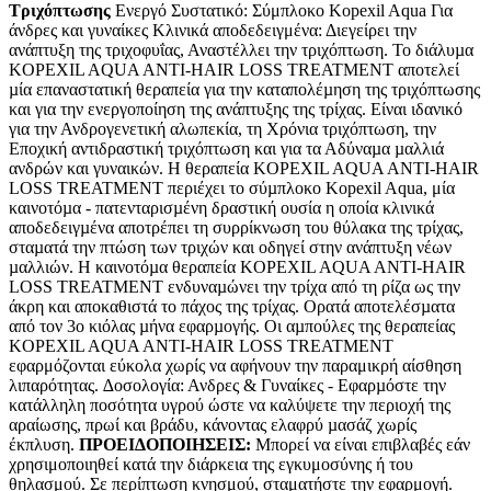
Τριχόπτωσης
Ενεργό Συστατικό: Σύμπλοκο Kopexil Aqua Για
άνδρες και γυναίκες Κλινικά αποδεδειγμένα: Διεγείρει την
ανάπτυξη της τριχοφυΐας, Αναστέλλει την τριχόπτωση. Το διάλυµα
KOPEXIL AQUA ANTI-HAIR LOSS TREATMENT αποτελεί
µία επαναστατική θεραπεία για την καταπολέµηση της τριχόπτωσης
και για την ενεργοποίηση της ανάπτυξης της τρίχας. Είναι ιδανικό
για την Ανδρογενετική αλωπεκία, τη Χρόνια τριχόπτωση, την
Εποχική αντιδραστική τριχόπτωση και για τα Αδύναµα µαλλιά
ανδρών και γυναικών. Η θεραπεία KOPEXIL AQUA ANTI-HAIR
LOSS TREATMENT περιέχει το σύµπλοκο Kopexil Aqua, μία
καινοτόµα - πατενταρισµένη δραστική ουσία η οποία κλινικά
αποδεδειγµένα αποτρέπει τη συρρίκνωση του θύλακα της τρίχας,
σταµατά την πτώση των τριχών και οδηγεί στην ανάπτυξη νέων
µαλλιών. Η καινοτόµα θεραπεία KOPEXIL AQUA ANTI-HAIR
LOSS TREATMENT ενδυναµώνει την τρίχα από τη ρίζα ως την
άκρη και αποκαθιστά το πάχος της τρίχας. Ορατά αποτελέσµατα
από τον 3ο κιόλας µήνα εφαρµογής. Οι αµπούλες της θεραπείας
KOPEXIL AQUA ANTI-HAIR LOSS TREATMENT
εφαρμόζονται εύκολα χωρίς να αφήνουν την παραμικρή αίσθηση
λιπαρότητας. ∆οσολογία: Ανδρες & Γυναίκες - Εφαρµόστε την
κατάλληλη ποσότητα υγρού ώστε να καλύψετε την περιοχή της
αραίωσης, πρωί και βράδυ, κάνοντας ελαφρύ µασάζ χωρίς
έκπλυση.
ΠΡΟΕΙΔΟΠΟΙΗΣΕΙΣ:
Μπορεί να είναι επιβλαβές εάν
χρησιμοποιηθεί κατά την διάρκεια της εγκυμοσύνης ή του
θηλασμού. Σε περίπτωση κνησμού, σταματήστε την εφαρμογή.