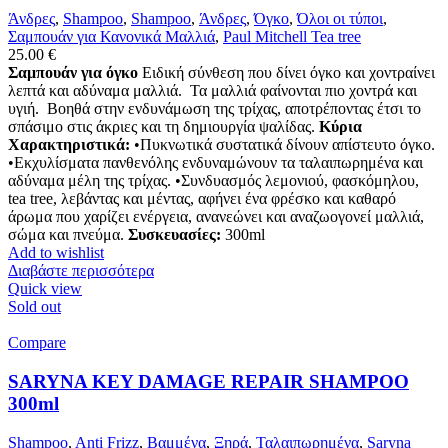
Άνδρες
,
Shampoo
,
Shampoo
,
Άνδρες
,
Όγκο
,
Όλοι οι τύποι
,
Σαμπουάν για Κανονικά Μαλλιά
,
Paul Mitchell Tea tree
25.00
€
Σαμπουάν για όγκο
Ειδική σύνθεση που δίνει όγκο και χοντραίνει
λεπτά και αδύναμα μαλλιά. Τα μαλλιά φαίνονται πιο χοντρά και
υγιή. Βοηθά στην ενδυνάμωση της τρίχας, αποτρέποντας έτσι το
σπάσιμο στις άκριες και τη δημιουργία ψαλίδας.
Κύρια
Χαρακτηριστικά:
•Πυκνωτικά συστατικά δίνουν απίστευτο όγκο.
•Εκχυλίσματα πανθενόλης ενδυναμώνουν τα ταλαιπωρημένα και
αδύναμα μέλη της τρίχας. •Συνδυασμός λεμονιού, φασκόμηλου,
tea tree, λεβάντας και μέντας, αφήνει ένα φρέσκο και καθαρό
άρωμα που χαρίζει ενέργεια, ανανεώνει και αναζωογονεί μαλλιά,
σώμα και πνεύμα.
Συσκευασίες:
300ml
Add to wishlist
Διαβάστε περισσότερα
Quick view
Sold out
Compare
SARYNA KEY DAMAGE REPAIR SHAMPOO
300ml
Shampoo
,
Anti Frizz
,
Βαμμένα
,
Ξηρά
,
Ταλαιπωρημένα
,
Saryna