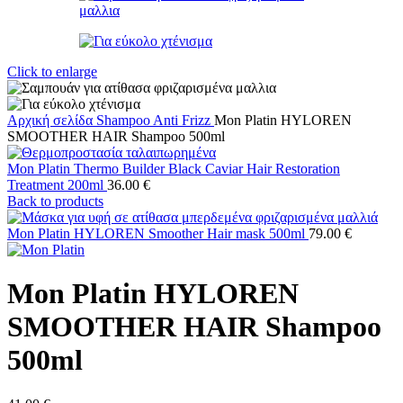
Click to enlarge
Αρχική σελίδα
Shampoo
Anti Frizz
Mon Platin HYLOREN
SMOOTHER HAIR Shampoo 500ml
Mon Platin Thermo Builder Black Caviar Hair Restoration
Treatment 200ml
36.00
€
Back to products
Mon Platin HYLOREN Smoother Hair mask 500ml
79.00
€
Mon Platin HYLOREN
SMOOTHER HAIR Shampoo
500ml