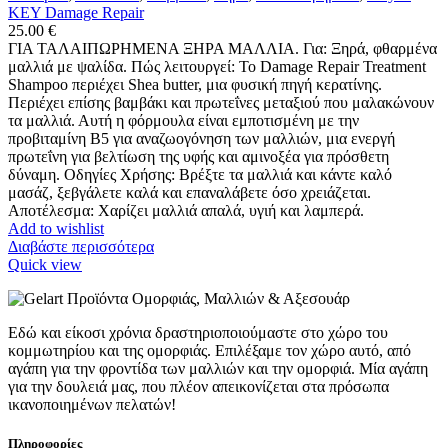
KEY Damage Repair
25.00
€
ΓΙΑ ΤΑΛΑΙΠΩΡΗΜΕΝΑ ΞΗΡΑ ΜΑΛΛΙΑ. Για: Ξηρά, φθαρμένα
μαλλιά με ψαλίδα. Πώς λειτουργεί: Το Damage Repair Treatment
Shampoo περιέχει Shea butter, μια φυσική πηγή κερατίνης.
Περιέχει επίσης βαμβάκι και πρωτεΐνες μεταξιού που μαλακώνουν
τα μαλλιά. Αυτή η φόρμουλα είναι εμποτισμένη με την
προβιταμίνη Β5 για αναζωογόνηση των μαλλιών, μια ενεργή
πρωτεΐνη για βελτίωση της υφής και αμινοξέα για πρόσθετη
δύναμη. Οδηγίες Χρήσης: Βρέξτε τα μαλλιά και κάντε καλό
μασάζ, ξεβγάλετε καλά και επαναλάβετε όσο χρειάζεται.
Αποτέλεσμα: Χαρίζει μαλλιά απαλά, υγιή και λαμπερά.
Add to wishlist
Διαβάστε περισσότερα
Quick view
Εδώ και είκοσι χρόνια δραστηριοποιούμαστε στο χώρο του
κομμωτηρίου και της ομορφιάς. Επιλέξαμε τον χώρο αυτό, από
αγάπη για την φροντίδα των μαλλιών και την ομορφιά. Μία αγάπη
για την δουλειά μας, που πλέον απεικονίζεται στα πρόσωπα
ικανοποιημένων πελατών!
Πληροφορίες