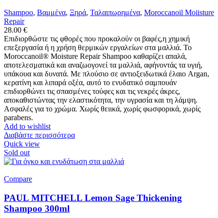
Shampoo
,
Βαμμένα
,
Ξηρά
,
Ταλαιπωρημένα
,
Moroccanoil Moiisture
Repair
28.00
€
Επιδιορθώστε τις φθορές που προκαλούν οι βαφές,η χημική
επεξεργασία ή η χρήση θερμικών εργαλείων στα μαλλιά. Το
Moroccanoil® Moisture Repair Shampoo καθαρίζει απαλά,
αποτελεσματικά και αναζωογονεί τα μαλλιά, αφήνοντάς τα υγιή,
υπάκουα και δυνατά. Με πλούσιο σε αντιοξειδωτικά έλαιο Argan,
κερατίνη και λιπαρά οξέα, αυτό το ενυδατικό σαμπουάν
επιδιορθώνει τις σπασμένες τούφες και τις νεκρές άκρες,
αποκαθιστώντας την ελαστικότητα, την υγρασία και τη λάμψη.
Ασφαλές για το χρώμα. Χωρίς θειικά, χωρίς φωσφορικά, χωρίς
parabens.
Add to wishlist
Διαβάστε περισσότερα
Quick view
Sold out
Compare
PAUL MITCHELL Lemon Sage Thickening
Shampoo 300ml