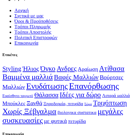
Αρχική
Σχετικά με μας
Όροι & Προϋποθέσεις
Τρόποι Πληρωμής
Τρόποι Αποστολής
Πολιτική Επιστροφών
Επικοινωνία
Ετικέτες
Ατίθασα
Όγκο
Ανδρες
Ήλιος
Styling
Αραίωση
Βαμμένα μαλλιά
Βαφές Μαλλιών
Βούρτσες
Επανόρθωσης
Ενυδάτωσης
Μαλλιών
Ιδέες για δώρο
Θάλασσα
Λιπαρά μαλλιά
Ευαίσθητο τριχωτό
Τριχόπτωση
Ξανθά
Μπούκλες
Ξηροδερμία, πιτυρίδα
Σώμα
Χωρίς Ξέβγαλμα
μεγάλες
βιολογικα συστατικα
συσκευασίες
με φυτικά
πιτυρίδα
Επικοινωνία