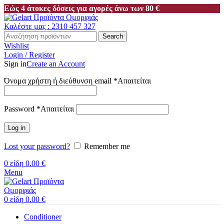
Εώς 4 άτοκες δόσεις για αγορές άνω των 80 €
Καλέστε μας : 2310 457 327
Search
Wishlist
Login / Register
Sign in
Create an Account
Όνομα χρήστη ή διεύθυνση email
*
Απαιτείται
Password
*
Απαιτείται
Log in
Lost your password?
Remember me
0
είδη
0.00
€
Menu
0
είδη
0.00
€
Conditioner