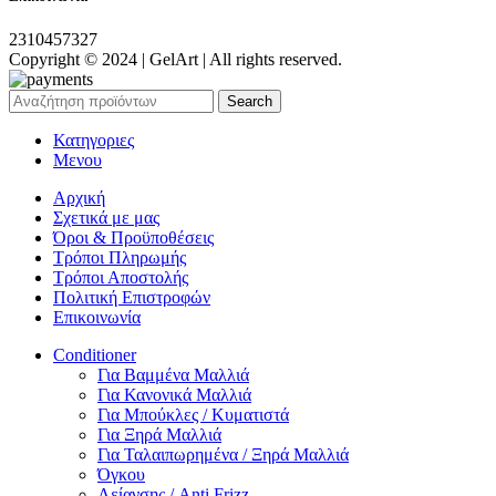
2310457327
Copyright © 2024 | GelArt | All rights reserved.
Search
Κατηγοριες
Μενου
Αρχική
Σχετικά με μας
Όροι & Προϋποθέσεις
Τρόποι Πληρωμής
Τρόποι Αποστολής
Πολιτική Επιστροφών
Επικοινωνία
Conditioner
Για Βαμμένα Μαλλιά
Για Κανονικά Μαλλιά
Για Μπούκλες / Κυματιστά
Για Ξηρά Μαλλιά
Για Ταλαιπωρημένα / Ξηρά Μαλλιά
Όγκου
Λείανσης / Anti Frizz