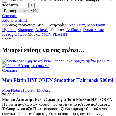
ποσότητα
Προσθήκη στο καλάθι
Compare
Add to wishlist
Κωδικός προϊόντος:
14556
Κατηγορίες:
Anti Frizz
,
Mon Platin
Hyloren
,
Shampoo
,
Λείανση
Ετικέτες:
Ατίθασα
,
Ενυδάτωσης
,
Ιδέες για δώρο
Μάρκα:
MON PLATIN
Share:
Μπορεί επίσης να σας αρέσει…
Compare
Mon Platin HYLOREN Smoother Hair mask 500ml
Mon Platin Hyloren
,
Μάσκες
79.00
€
Μάσκα Λείανσης, Ενδυνάμωσης για Ίσια Μαλλιά HYLOREN
Η πρώτη μάσκα στον κόσμο, που περιέχει το
ισχυρό πολυμερές -
Υαλουρονικό οξύ
Πρωτοποριακή εξειδικευμένη φόρμουλα για
επαναφορά και αναδόμηση. Υστερα από τρία χρόνια έρευνας