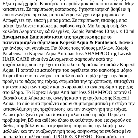
Εξωτερική χρήση. Κρατήστε το προϊόν μακριά από τα παιδιά. Μην
καταπίνετε. Σε περίπτωση κατάποσης, ζητήστε ιατρική βοήθεια ή
επικοινωνήστε αμέσως με το κέντρο ελέγχου δηλητηριάσεων.
Αποφύγετε την επαφή με τα μάτια. Σε περίπτωση επαφής με τα
μάτια, ξεπλύνετε αμέσως με άφθονο νερό. Μη λιπαρή υφή, δεν
κολλάει Δερματολογικά ελεγμένο, Χωρίς Parabens 10 τεμ. x 10 ml
Δυναμωτικό Σαμπουάν κατά της τριχόπτωσης με το
πατενταρισμένο σύμπλοκο Kopexil Aqua & Panthenol.
Ιδανικό
για άνδρες και γυναίκες. Για όλους τους τύπους μαλλιών. Χωρίς
Parabens. Το Kopexil Aqua Anti-hair loss SHAMPOO της Lavish
HAIR CARE είναι ένα Δυναμωτικό σαμπουάν κατά της
τριχόπτωσης που περιέχει το σύμπλοκο δραστικών ουσιών Kopexil
Aqua. Η αποτελεσματικότητα του οφείλεται στο καινοτόμο μόριο
Kopexil το οποίο ενισχύει τα μαλλιά από τη ρίζα μέχρι την άκρη,
προάγει το πάχος της τρίχας, σταματάει την τριχόπτωση, επιταχύνει
την ανάπτυξη των τριχών και ισχυροποιεί το αγκιστρώμα της ρίζας
στο δέρμα. Το Kopexil Aqua Anti-hair loss SHAMPOO αποτελεί
ιδανικό συμπλήρωμα της αγωγής κατά της τριχόπτωσης Kopexil
Aqua. Τα δύο αυτά προϊόντα δρουν συμπληρωματικά με στόχο την
καταπολέμηση της τριχόπτωσης και την αναγέννηση της τρίχας.
Αποκτήστε ξανά υγιή και δυνατά μαλλιά από τη ρίζα. Περιέχει
προβιταμίνη Β5 και αιθέριο έλαιο ευκαλύπτου που εισχωρούν σε
βάθος, συμβάλλοντας στην φυσική ισορροπία, την λάμψη των
μαλλιών και την αναζωογόνησή τους, αφήνοντάς τα ενυδατωμένα
με απαλή μεταξένια υφή. ΤΡΟΠΟΣ ΧΡΗΣΗΣ: Εφαρμόστε το