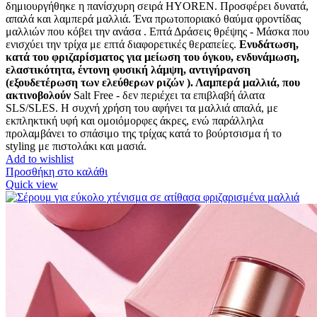
δημιουργήθηκε η πανίσχυρη σειρά HYOREN. Προσφέρει δυνατά,
απαλά και λαμπερά μαλλιά. Ένα πρωτοποριακό θαύμα φροντίδας
μαλλιών που κόβει την ανάσα . Επτά Δράσεις θρέψης - Μάσκα που
ενισχύει την τρίχα με επτά διαφορετικές θεραπείες.
Ενυδάτωση,
κατά του φριζαρίσματος για μείωση του όγκου, ενδυνάμωση,
ελαστικότητα, έντονη φυσική λάμψη, αντιγήρανση
(εξουδετέρωση των ελεύθερων ριζών ). Λαμπερά μαλλιά, που
ακτινοβολούν
Salt Free - δεν περιέχει τα επιβλαβή άλατα
SLS/SLES. Η συχνή χρήση του αφήνει τα μαλλιά απαλά, με
εκπληκτική υφή και ομοιόμορφες άκρες, ενώ παράλληλα
προλαμβάνει το σπάσιμο της τρίχας κατά το βούρτσισμα ή το
styling με πιστολάκι και μασιά.
Add to wishlist
Προσθήκη στο καλάθι
Quick view