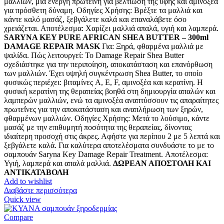
μαλλιών, μια ενεργή πρωτεΐνη για βελτίωση της υφής και αμινοξέα
για πρόσθετη δύναμη. Οδηγίες Χρήσης: Βρέξτε τα μαλλιά και
κάντε καλό μασάζ, ξεβγάλετε καλά και επαναλάβετε όσο
χρειάζεται. Αποτέλεσμα: Χαρίζει μαλλιά απαλά, υγιή και λαμπερά.
SARYNA KEY PURE AFRICAN SHEA BUTTER – 300ml
DAMAGE REPAIR MASK
Για: Ξηρά, φθαρμένα μαλλιά με
ψαλίδα. Πώς λειτουργεί: Το Damage Repair Shea Butter
σχεδιάστηκε για την περιποίηση, αποκατάσταση και επανόρθωση
των μαλλιών. Έχει υψηλή συγκέντρωση Shea Butter, το οποίο
φυσικώς περιέχει: βιταμίνες A, E, F, αμινοξέα και κερατίνη. Η
φυσική κερατίνη της θεραπείας βοηθά στη δημιουργία απαλών και
λαμπερών μαλλιών, ενώ τα αμινοξέα αναπτύσσουν τις απαραίτητες
πρωτεΐνες για την αποκατάσταση και αναπλήρωση των ξηρών,
φθαρμένων μαλλιών. Οδηγίες Χρήσης: Μετά το λούσιμο, κάντε
μασάζ με την επιθυμητή ποσότητα της θεραπείας, δίνοντας
ιδιαίτερη προσοχή στις άκρες. Αφήστε για περίπου 2 με 5 λεπτά και
ξεβγάλετε καλά. Για καλύτερα αποτελέσματα συνδυάστε το με το
σαμπουάν Saryna Key Damage Repair Treatment. Αποτέλεσμα:
Υγιή, λαμπερά και απαλά μαλλιά.
ΔΩΡΕΑΝ ΑΠΟΣΤΟΛΗ ΚΑΙ
ΑΝΤΙΚΑΤΑΒΟΛΗ
Add to wishlist
Διαβάστε περισσότερα
Quick view
Compare