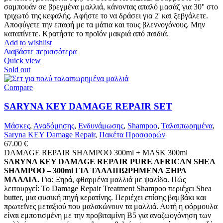
σαμπουάν σε βρεγμένα μαλλιά, κάνοντας απαλό μασάζ για 30'' στο
τριχωτό της κεφαλής. Αφήστε το να δράσει για 2' και ξεβγάλετε.
Αποφύγετε την επαφή με τα μάτια και τους βλεννογόνους. Μην
καταπίνετε. Κρατήστε το προϊόν μακριά από παιδιά.
Add to wishlist
Διαβάστε περισσότερα
Quick view
Sold out
Compare
SARYNA KEY DAMAGE REPAIR SET
Μάσκες
,
Αναδόμησης
,
Ενδυνάμωσης
,
Shampoo
,
Ταλαιπωρημένα
,
Saryna KEY Damage Repair
,
Πακέτα Προσφορών
67.00
€
DAMAGE REPAIR SHAMPOO 300ml + MASK 300ml
SARYNA KEY DAMAGE REPAIR PURE AFRICAN SHEA
SHAMPOO – 300ml ΓΙΑ ΤΑΛΑΙΠΩΡΗΜΕΝΑ ΞΗΡΑ
ΜΑΛΛΙΑ.
Για: Ξηρά, φθαρμένα μαλλιά με ψαλίδα. Πώς
λειτουργεί: Το Damage Repair Treatment Shampoo περιέχει Shea
butter, μια φυσική πηγή κερατίνης. Περιέχει επίσης βαμβάκι και
πρωτεΐνες μεταξιού που μαλακώνουν τα μαλλιά. Αυτή η φόρμουλα
είναι εμποτισμένη με την προβιταμίνη Β5 για αναζωογόνηση των