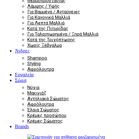
Θερμοπροστασίας
Λάμψης / Υφής
Για Βαμμένα / Ανταύγειες
Για Κανονικά Μαλλιά
Για Λεπτά Μαλλιά
Κατά της Πιτυρίδας
Για Ταλαιπωρημένα / Ξηρά Μαλλιά
Κατά της Τριχόπτωσης
Χωρίς Ξέβγαλμα
Άνδρες
Shampoo
Styling
Αφρόλουτρα
Εργαλεία
Σώμα
Νύχια
Μακιγιάζ
Αντηλιακά Σώματος
Αφρόλουτρα
Έλαια Σώματος
Κρέμες προσώπου
Κρέμες Σώματος
Brands