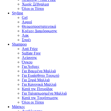
Χωρίς Ξέβγαλμα
Όλοι οι Τύποι
Styling
Gel
Αφροί
Θερμοπροστατευτικά
Κρέμες Διαμόρφωσης
Λακ
Σπρέι
Shampoo
Anti Frizz
Sulfate Free
Λείανσης
Όγκου
Για Άνδρες
Για Βαμμένα Μαλλιά
Για Ευαίσθητο Τριχωτό
Για Ξηρά Μαλλιά
Για Κανονικά Μαλλιά
Κατά της Πιτυρίδας
Για Ταλαιπωρημένα Μαλλιά
Κατά της Τριχόπτωσης
Όλοι οι Τύποι
Μάσκες