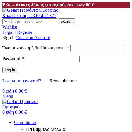
Εώς 4 άτοκες δόσεις για αγορές άνω των 80 €
Καλέστε μας : 2310 457 327
Search
Wishlist
Login / Register
Sign in
Create an Account
Απαιτείται
Όνομα χρήστη ή διεύθυνση email
*
Απαιτείται
Password
*
Log in
Lost your password?
Remember me
0
είδη
0.00
€
Menu
0
είδη
0.00
€
Conditioner
Για Βαμμένα Μαλλιά