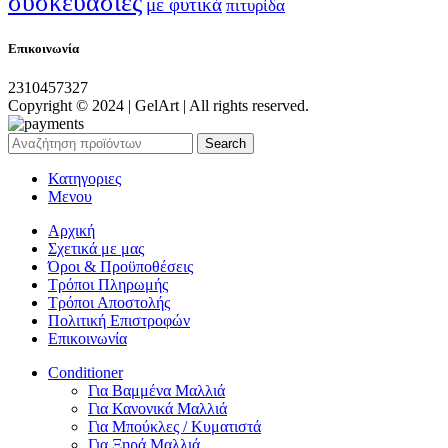
συσκευασίες
με φυτικά
πιτυρίδα
Επικοινωνία
2310457327
Copyright © 2024 | GelArt | All rights reserved.
Search
Κατηγοριες
Μενου
Αρχική
Σχετικά με μας
Όροι & Προϋποθέσεις
Τρόποι Πληρωμής
Τρόποι Αποστολής
Πολιτική Επιστροφών
Επικοινωνία
Conditioner
Για Βαμμένα Μαλλιά
Για Κανονικά Μαλλιά
Για Μπούκλες / Κυματιστά
Για Ξηρά Μαλλιά