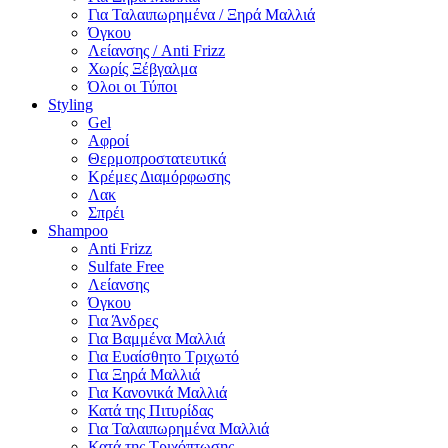
Για Ταλαιπωρημένα / Ξηρά Μαλλιά
Όγκου
Λείανσης / Anti Frizz
Χωρίς Ξέβγαλμα
Όλοι οι Τύποι
Styling
Gel
Αφροί
Θερμοπροστατευτικά
Κρέμες Διαμόρφωσης
Λακ
Σπρέι
Shampoo
Anti Frizz
Sulfate Free
Λείανσης
Όγκου
Για Άνδρες
Για Βαμμένα Μαλλιά
Για Ευαίσθητο Τριχωτό
Για Ξηρά Μαλλιά
Για Κανονικά Μαλλιά
Κατά της Πιτυρίδας
Για Ταλαιπωρημένα Μαλλιά
Κατά της Τριχόπτωσης