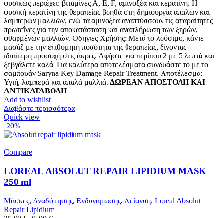
φυσικώς περιέχει: βιταμίνες A, E, F, αμινοξέα και κερατίνη. Η
φυσική κερατίνη της θεραπείας βοηθά στη δημιουργία απαλών και
λαμπερών μαλλιών, ενώ τα αμινοξέα αναπτύσσουν τις απαραίτητες
πρωτεΐνες για την αποκατάσταση και αναπλήρωση των ξηρών,
φθαρμένων μαλλιών. Οδηγίες Χρήσης: Μετά το λούσιμο, κάντε
μασάζ με την επιθυμητή ποσότητα της θεραπείας, δίνοντας
ιδιαίτερη προσοχή στις άκρες. Αφήστε για περίπου 2 με 5 λεπτά και
ξεβγάλετε καλά. Για καλύτερα αποτελέσματα συνδυάστε το με το
σαμπουάν Saryna Key Damage Repair Treatment. Αποτέλεσμα:
Υγιή, λαμπερά και απαλά μαλλιά.
ΔΩΡΕΑΝ ΑΠΟΣΤΟΛΗ ΚΑΙ
ΑΝΤΙΚΑΤΑΒΟΛΗ
Add to wishlist
Διαβάστε περισσότερα
Quick view
-20%
Compare
LOREAL ABSOLUT REPAIR LIPIDIUM MASK
250 ml
Μάσκες
,
Αναδόμησης
,
Ενδυνάμωσης
,
Λείανση
,
Loreal Absolut
Repair Lipidium
Original
Η