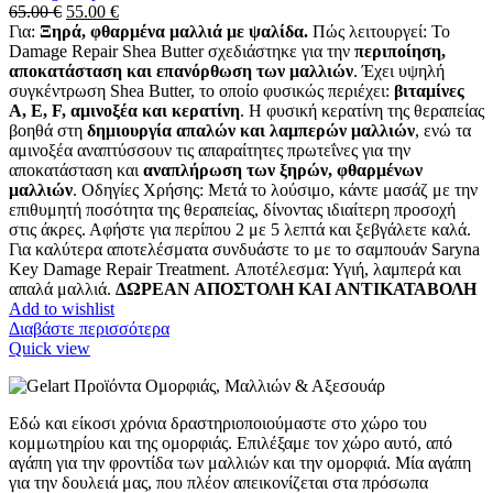
Original
Η
65.00
€
55.00
€
price
τρέχουσα
Για:
Ξηρά, φθαρμένα μαλλιά με ψαλίδα.
Πώς λειτουργεί: Το
was:
τιμή
Damage Repair Shea Butter σχεδιάστηκε για την
περιποίηση,
65.00 €.
είναι:
αποκατάσταση και επανόρθωση των μαλλιών
. Έχει υψηλή
55.00 €.
συγκέντρωση Shea Butter, το οποίο φυσικώς περιέχει:
βιταμίνες
A, E, F, αμινοξέα και κερατίνη
. Η φυσική κερατίνη της θεραπείας
βοηθά στη
δημιουργία απαλών και λαμπερών μαλλιών
, ενώ τα
αμινοξέα αναπτύσσουν τις απαραίτητες πρωτεΐνες για την
αποκατάσταση και
αναπλήρωση των ξηρών, φθαρμένων
μαλλιών
. Οδηγίες Χρήσης: Μετά το λούσιμο, κάντε μασάζ με την
επιθυμητή ποσότητα της θεραπείας, δίνοντας ιδιαίτερη προσοχή
στις άκρες. Αφήστε για περίπου 2 με 5 λεπτά και ξεβγάλετε καλά.
Για καλύτερα αποτελέσματα συνδυάστε το με το σαμπουάν Saryna
Key Damage Repair Treatment. Αποτέλεσμα: Υγιή, λαμπερά και
απαλά μαλλιά.
ΔΩΡΕΑΝ ΑΠΟΣΤΟΛΗ ΚΑΙ ΑΝΤΙΚΑΤΑΒΟΛΗ
Add to wishlist
Διαβάστε περισσότερα
Quick view
Εδώ και είκοσι χρόνια δραστηριοποιούμαστε στο χώρο του
κομμωτηρίου και της ομορφιάς. Επιλέξαμε τον χώρο αυτό, από
αγάπη για την φροντίδα των μαλλιών και την ομορφιά. Μία αγάπη
για την δουλειά μας, που πλέον απεικονίζεται στα πρόσωπα