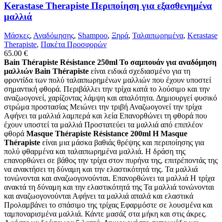
Kerastase Therapiste Περιποίηση για εξασθενημένα
μαλλιά
Μάσκες
,
Αναδόμησης
,
Shampoo
,
Ξηρά
,
Ταλαιπωρημένα
,
Kerastase
Therapiste
,
Πακέτα Προσφορών
65.00
€
Bain Thérapiste Résistance 250ml
Το σαμπουάν για αναδόμηση
μαλλιών Bain Thérapiste
είναι ειδικά σχεδιασμένο για τη
φροντίδα των πολύ ταλαιπωρημένων μαλλιών που έχουν υποστεί
σημαντική φθορά. Περιβάλλει την τρίχα κατά το λούσιμο και την
αναζωογονεί, χαρίζοντας λάμψη και απαλότητα. Δημιουργεί φυσικό
στρώμα προστασίας Μειώνει την τριβή Αναζωογονεί την τρίχα
Αφήνει τα μαλλιά λαμπερά και λεία Επανορθώνει τη φθορά που
έχουν υποστεί τα μαλλιά Προστατεύει τα μαλλιά από επιπλέον
φθορά
Masque Thérapiste Résistance 200ml
H Masque
Thérapiste
είναι μια μάσκα βαθιάς θρέψης και περιποίησης για
πολύ φθαρμένα και ταλαιπωρημένα μαλλιά. Η δράση της
επανορθώνει σε βάθος την τρίχα στον πυρήνα της, επιτρέποντάς της
να ανακτήσει τη δύναμη και την ελαστικότητά της. Τα μαλλιά
τονώνονται και αναζωογονούνται. Επανορθώνει τα μαλλιά Η τρίχα
ανακτά τη δύναμη και την ελαστικότητά της Τα μαλλιά τονώνονται
και αναζωογονούνται Αφήνει τα μαλλιά απαλά και ελαστικά
Προλαμβάνει το σπάσιμο της τρίχας Εφαρμόστε σε λουσμένα και
ταμποναρισμένα μαλλιά. Κάντε μασάζ στα μήκη και στις άκρες.