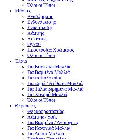
Όλοι οι Τύποι
Μάσκες
Αναδόμησης
Ενδυνάμωσης
Ενυδάτωσης
Λάμψης
Λείανσης
Όγκου
Προστασίας Χρώματος
Όλοι οι Τύποι
Έλαια
Για Κανονικά Μαλλιά
Για Βαμμένα Μαλλιά
Για το Καλοκαίρι
Για Ξηρά / Ατίθασα Μαλλιά
Για Ταλαιπωρημένα Μαλλιά
Για Χονδρά Μαλλιά
Όλοι οι Τύποι
Θεραπείες
Θερμοπροστασίας
Λάμψης / Υφής
Για Βαμμένα / Ανταύγειες
Για Κανονικά Μαλλιά
Για Λεπτά Μαλλιά