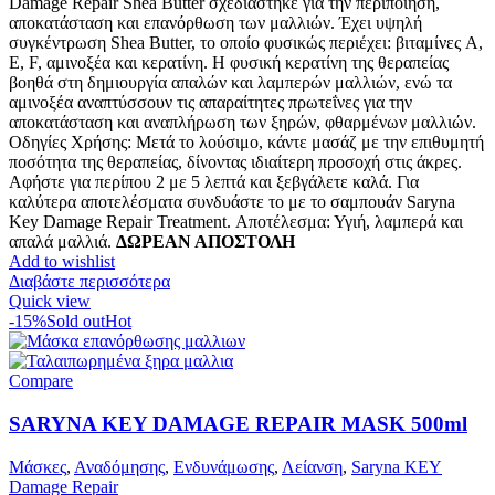
was:
τιμή
Damage Repair Shea Butter σχεδιάστηκε για την περιποίηση,
45.00 €.
είναι:
αποκατάσταση και επανόρθωση των μαλλιών. Έχει υψηλή
42.00 €.
συγκέντρωση Shea Butter, το οποίο φυσικώς περιέχει: βιταμίνες A,
E, F, αμινοξέα και κερατίνη. Η φυσική κερατίνη της θεραπείας
βοηθά στη δημιουργία απαλών και λαμπερών μαλλιών, ενώ τα
αμινοξέα αναπτύσσουν τις απαραίτητες πρωτεΐνες για την
αποκατάσταση και αναπλήρωση των ξηρών, φθαρμένων μαλλιών.
Οδηγίες Χρήσης: Μετά το λούσιμο, κάντε μασάζ με την επιθυμητή
ποσότητα της θεραπείας, δίνοντας ιδιαίτερη προσοχή στις άκρες.
Αφήστε για περίπου 2 με 5 λεπτά και ξεβγάλετε καλά. Για
καλύτερα αποτελέσματα συνδυάστε το με το σαμπουάν Saryna
Key Damage Repair Treatment. Αποτέλεσμα: Υγιή, λαμπερά και
απαλά μαλλιά.
ΔΩΡΕΑΝ ΑΠΟΣΤΟΛΗ
Add to wishlist
Διαβάστε περισσότερα
Quick view
-15%
Sold out
Hot
Compare
SARYNA KEY DAMAGE REPAIR MASK 500ml
Μάσκες
,
Αναδόμησης
,
Ενδυνάμωσης
,
Λείανση
,
Saryna KEY
Damage Repair