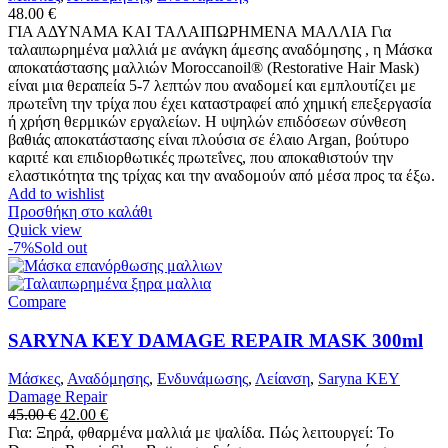
48.00
€
ΓΙΑ ΑΔΥΝΑΜΑ ΚΑΙ ΤΑΛΑΙΠΩΡΗΜΕΝΑ ΜΑΛΛΙΑ Για
ταλαιπωρημένα μαλλιά με ανάγκη άμεσης αναδόμησης , η Μάσκα
αποκατάστασης μαλλιών Moroccanoil® (Restorative Hair Mask)
είναι μια θεραπεία 5-7 λεπτών που αναδομεί και εμπλουτίζει με
πρωτεΐνη την τρίχα που έχει καταστραφεί από χημική επεξεργασία
ή χρήση θερμικών εργαλείων. Η υψηλών επιδόσεων σύνθεση
βαθιάς αποκατάστασης είναι πλούσια σε έλαιο Αrgan, βούτυρο
καριτέ και επιδιορθωτικές πρωτεΐνες, που αποκαθιστούν την
ελαστικότητα της τρίχας και την αναδομούν από μέσα προς τα έξω.
Add to wishlist
Προσθήκη στο καλάθι
Quick view
-7%
Sold out
Compare
SARYNA KEY DAMAGE REPAIR MASK 300ml
Μάσκες
,
Αναδόμησης
,
Ενδυνάμωσης
,
Λείανση
,
Saryna KEY
Damage Repair
Original
Η
45.00
€
42.00
€
price
τρέχουσα
Για: Ξηρά, φθαρμένα μαλλιά με ψαλίδα. Πώς λειτουργεί: Το