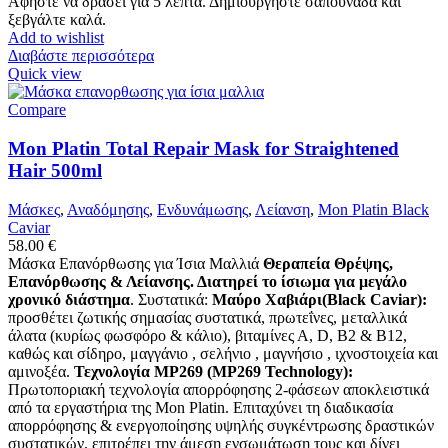
Αφήστε να δράσει για 5 λεπτά. Δημιουργήστε σαπουνάδα και
ξεβγάλτε καλά.
Add to wishlist
Διαβάστε περισσότερα
Quick view
Compare
Mon Platin Total Repair Mask for Straightened
Hair 500ml
Μάσκες
,
Αναδόμησης
,
Ενδυνάμωσης
,
Λείανση
,
Mon Platin Black
Caviar
58.00
€
Μάσκα Επανόρθωσης για Ίσια Μαλλιά
Θεραπεία Θρέψης,
Επανόρθωσης & Λείανσης. Διατηρεί το ίσιωμα για μεγάλο
χρονικό διάστημα
. Συστατικά:
Μαύρο Χαβιάρι(Black Caviar):
προσθέτει ζωτικής σημασίας συστατικά, πρωτεΐνες, μεταλλικά
άλατα (κυρίως φωσφόρο & κάλιο), βιταμίνες Α, D, Β2 & Β12,
καθώς και σίδηρο, μαγγάνιο , σελήνιο , μαγνήσιο , ιχνοστοιχεία και
αμινοξέα.
Τεχνολογία MP269 (MP269 Technology):
Πρωτοποριακή τεχνολογία απορρόφησης 2-φάσεων αποκλειστικά
από τα εργαστήρια της Mon Platin. Επιταχύνει τη διαδικασία
απορρόφησης & ενεργοποίησης υψηλής συγκέντρωσης δραστικών
συστατικών, επιτρέπει την άμεση ενσωμάτωση τους και δίνει