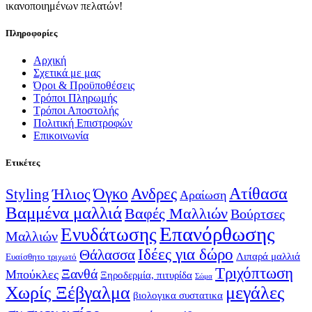
ικανοποιημένων πελατών!
Πληροφορίες
Αρχική
Σχετικά με μας
Όροι & Προϋποθέσεις
Τρόποι Πληρωμής
Τρόποι Αποστολής
Πολιτική Επιστροφών
Επικοινωνία
Ετικέτες
Ατίθασα
Όγκο
Ανδρες
Ήλιος
Styling
Αραίωση
Βαμμένα μαλλιά
Βαφές Μαλλιών
Βούρτσες
Επανόρθωσης
Ενυδάτωσης
Μαλλιών
Ιδέες για δώρο
Θάλασσα
Λιπαρά μαλλιά
Ευαίσθητο τριχωτό
Τριχόπτωση
Ξανθά
Μπούκλες
Ξηροδερμία, πιτυρίδα
Σώμα
Χωρίς Ξέβγαλμα
μεγάλες
βιολογικα συστατικα