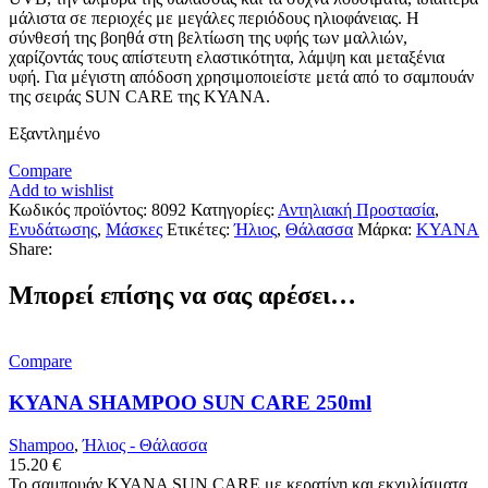
μάλιστα σε περιοχές με μεγάλες περιόδους ηλιοφάνειας. Η
σύνθεσή της βοηθά στη βελτίωση της υφής των μαλλιών,
χαρίζοντάς τους απίστευτη ελαστικότητα, λάμψη και μεταξένια
υφή. Για μέγιστη απόδοση χρησιμοποιείστε μετά από το σαμπουάν
της σειράς SUN CARE της ΚΥΑΝΑ.
Εξαντλημένο
Compare
Add to wishlist
Κωδικός προϊόντος:
8092
Κατηγορίες:
Αντηλιακή Προστασία
,
Ενυδάτωσης
,
Μάσκες
Ετικέτες:
Ήλιος
,
Θάλασσα
Μάρκα:
KYANA
Share:
Μπορεί επίσης να σας αρέσει…
Compare
KYANA SHAMPOO SUN CARE 250ml
Shampoo
,
Ήλιος - Θάλασσα
15.20
€
Το σαμπουάν ΚΥΑΝΑ SUN CARE με κερατίνη και εκχυλίσματα