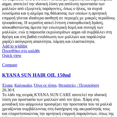
argan, αποτελεί την ιδανική λύση για απόλυτη προστασία των
μαλλιών από εξωγενείς παράγοντες, όπως ο ήλιος, τα συχνά
λουσίματα και η αλμύρα της θάλασσας των οποίων η αρνητική
επιρροή γίνεται ιδιαίτερα αισθητή σε περιοχές με μακρές περιόδους
ηλιοφάνειας. Η κερατίνη ασκεί έντονη επανορθωτική δράση,
αποκαθιστώντας άμεσα την εσωτερική δομή και συνοχή των
μαλλιών, ενώ η παρουσία εκχυλισμάτων argan oil συμβάλλει στη
θρέψη και στη βαθιά ενυδάτωση των μαλλιών και παράλληλα
χαρίζει ασύγκριτη απαλότητα, λάμψη και ελαστικότητα.
Add to wishlist
Προσθήκη στο καλάθι
Quick view
Compare
KYANA SUN HAIR OIL 150ml
Έλαια
,
Καλοκαίρι
,
Όλοι οι τύποι
,
Θεραπείες / Περιποίηση
20.30
€
Το λάδι της σειράς ΚΥΑΝΑ SUN CARE αποτελεί την ιδανική
λύση για προστασία των μαλλιών από τον ήλιο. Χάρη στη
μοναδική του φόρμουλα προσφέρει την προστασία που τα μαλλιά
χρειάζονται συμβάλλοντας στη διατήρηση της ακεραιότητάς τους
και ελαχιστοποιώντας την αρνητική επιρροή παραγόντων, όπως της