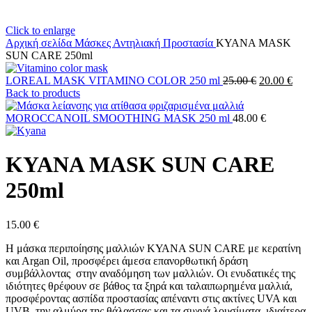
Click to enlarge
Αρχική σελίδα
Μάσκες
Αντηλιακή Προστασία
KYANA MASK
SUN CARE 250ml
Original
Η
LOREAL MASK VITAMINO COLOR 250 ml
25.00
€
20.00
€
price
τρέ
Back to products
was:
τιμή
25.00 €.
είναι
MOROCCANOIL SMOOTHING MASK 250 ml
48.00
€
20.0
KYANA MASK SUN CARE
250ml
15.00
€
Η μάσκα περιποίησης μαλλιών ΚΥΑΝΑ SUN CARE με κερατίνη
και Αrgan Οil, προσφέρει άμεσα επανορθωτική δράση
συμβάλλοντας στην αναδόμηση των μαλλιών. Οι ενυδατικές της
ιδιότητες θρέφουν σε βάθος τα ξηρά και ταλαιπωρημένα μαλλιά,
προσφέροντας ασπίδα προστασίας απέναντι στις ακτίνες UVA και
UVB, την αλμύρα της θάλασσας και τα συχνά λουσίματα, ιδιαίτερα