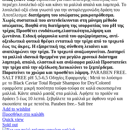
περιέχει λινολεϊκό οξύ και κάνει τα μαλλιά απαλά και λαμπερά. Το
λινολεϊκό οξύ είναι γνωστό για την αντιφλεγμονώδη δράση του
Αποτέλεσμα:
διατήρηση του ισιώματος μακροπρόθεσμα.
Χωρίς συστατικά που αντενδείκνυνται στη μόνιμη μέθοδο
ισιώματος. Βοηθά στη διατήρηση της ισορροπίας του pH της
τρίχας Προσθέτει ενυδάτωση,ελαστικότητα,λάμψη και
ζωντάνια. Ειδική φόρμουλα κατά του φριζαρίσματος, αντί-
οξειδωτικά φυτικά θρέφει εντατικά την τρίχα από το τριχωτό
έως τις άκρες. Η εξαιρετική της σύνθεση λειαίνει και
αναπληρώνει την τρίχα. Το τριχωτό αναζωογονείται. Διατηρεί
τα μαλλιά ιδανικά θρεμμένα για μεγάλο χρονικό διάστημα
λαμπερά, απαλά, ελαστικά και ανάλαφρα μαλλιά Προστατεύει
την τρίχα από την οξείδωση Διευκολύνει το ξεμπέρδεμα.
Παρατείνει το χρώμα και προσθέτει λάμψη.
PARABEN FREE.
SALT FREE pH 5,5-6,5 Οδηγίες Εφαρμογής : Μετά το λούσιμο
με το Black Caviar Total Repair Shampoo for Dry/Colored
εφαρμόστε μικρή ποσότητα τούφα-τούφα σε καλά σκουπισμένα
μαλλιά. Κάντε απαλό μασάζ στα μαλλιά. Αφήστε το προϊόν να
δράσει 5 έως 10 λεπτά. ξεβγάλετε τα μαλλιά με άφθονο νερό και
σκουπίστε τα με πετσέτα. Paraben free.- Salt free
Add to wishlist
Προσθήκη στο καλάθι
Quick view
Sold out