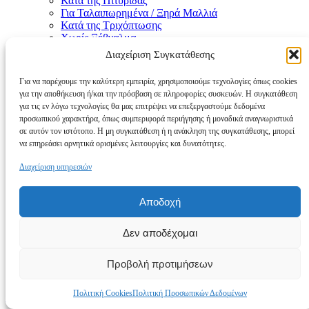
Κατά της Πιτυρίδας
Για Ταλαιπωρημένα / Ξηρά Μαλλιά
Κατά της Τριχόπτωσης
Χωρίς Ξέβγαλμα
Άνδρες
Διαχείριση Συγκατάθεσης
Shampoo
Styling
Για να παρέχουμε την καλύτερη εμπειρία, χρησιμοποιούμε τεχνολογίες όπως cookies
Αφρόλουτρα
για την αποθήκευση ή/και την πρόσβαση σε πληροφορίες συσκευών. Η συγκατάθεση
Εργαλεία
για τις εν λόγω τεχνολογίες θα μας επιτρέψει να επεξεργαστούμε δεδομένα
Σώμα
προσωπικού χαρακτήρα, όπως συμπεριφορά περιήγησης ή μοναδικά αναγνωριστικά
Νύχια
σε αυτόν τον ιστότοπο. Η μη συγκατάθεση ή η ανάκληση της συγκατάθεσης, μπορεί
Μακιγιάζ
να επηρεάσει αρνητικά ορισμένες λειτουργίες και δυνατότητες.
Αντηλιακά Σώματος
Αφρόλουτρα
Διαχείριση υπηρεσιών
Έλαια Σώματος
Κρέμες προσώπου
Κρέμες Σώματος
Αποδοχή
Brands
Δεν αποδέχομαι
Καλάθι
Κλείσιμο
Shop
Προβολή προτιμήσεων
Wishlist
0
είδη
Cart
Πολιτική Cookies
Πολιτική Προσωπικών Δεδομένων
My account