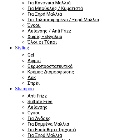
Για Κανονικά Μαλλιά
Για Μπούκλες / Κυματιστά
Για Ξηρά Μαλλιά
Για Ταλαιπωρημένα / Ξηρά Μαλλιά
Όγκου
Λείανσης / Anti Frizz
Χωρίς Ξέβγαλμα
Όλοι οι Τύποι
Styling
Gel
Αφροί
Θερμοπροστατευτικά
Κρέμες Διαμόρφωσης
Λακ
Σπρέι
Shampoo
Anti Frizz
Sulfate Free
Λείανσης
Όγκου
Για Άνδρες
Για Βαμμένα Μαλλιά
Για Ευαίσθητο Τριχωτό
Για Ξηρά Μαλλιά