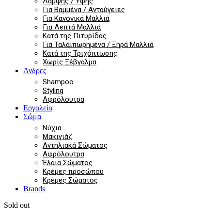
Λάμψης / Υφής
Για Βαμμένα / Ανταύγειες
Για Κανονικά Μαλλιά
Για Λεπτά Μαλλιά
Κατά της Πιτυρίδας
Για Ταλαιπωρημένα / Ξηρά Μαλλιά
Κατά της Τριχόπτωσης
Χωρίς Ξέβγαλμα
Άνδρες
Shampoo
Styling
Αφρόλουτρα
Εργαλεία
Σώμα
Νύχια
Μακιγιάζ
Αντηλιακά Σώματος
Αφρόλουτρα
Έλαια Σώματος
Κρέμες προσώπου
Κρέμες Σώματος
Brands
Sold out