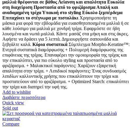
μαλλιά θρέφονται σε βάθος Λείανση και απαλότητα Ευκολία
στη διαχείριση Προστασία από το φριζάρισμα Απαλή και
αναδομημένη τρίχα Υπακοή στο styling Εύκολο ξεμπέρδεμα
Επιταχύνει το στέγνωμα με πιστολάκι
Χρησιμοποιήστε τη
μάσκα μια φορά την εβδομάδα για ευαισθητοποιημένα μαλλιά ή σε
κάθε λούσιμο για μαλλιά με χονδρή τρίχα. Εφαρμόστε σε ήδη
λουσμένα και νωπά μαλλιά. Κάντε μασάζ στα μήκη και στις άκρες.
Αφήστε να δράσει για 5 λεπτά. Δημιουργήστε σαπουνάδα και
ξεβγάλτε καλά.
Κύρια συστατικά
Σύμπλεγμα Morpho-Keratine™:
Ενεργά συστατικά διαμόρφωσης + Πολυμερή διαμόρφωσης της
επιφάνειας της τρίχας. Επαναφέρει την ομοιομορφία της τρίχας και
την επικαλύπτει, για πιο εύκολο styling και προστασία από το
φριζάρισμα. + Μαλακτικοί παράγοντες: Χαρίζουν εξαιρετική
απαλότητα στην τρίχα. + Λιπιδικοί παράγοντες: Ένας συνδυασμός
λιπιδίων καλλυντικής χρήσης που επικαλύπτουν την τρίχα και
προστατεύουν από το φριζάρισμα. + Optimized Starch: επικαλύπτει
την τρίχα και διατηρεί την υφή της.
Add to wishlist
Διαβάστε περισσότερα
Quick view
Sold out
Compare