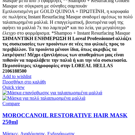
Masque μετά από 5 εφαρμογές **Shampoo + Resurfacing Golden
Masque σε σύγκριση με σύνηθες σαμπουάν
Εμπλουτισμένη με GOLD QUINOA + ΠΡΩΤΕΪΝΗ, η κορυφαία
σε πωλήσεις Instant Resurfacing Masque αναδομεί αμέσως τα πολύ
ταλαιπωρημένα μαλλιά. Η επαγγελματική, βουτυρένια υφή της
αφήνει τα μαλλιά 7x πιο λαμπερά* και πιο λεία, για μεγαλύτερο
έλεγχο στο φορμάρισμα. *Shampoo + Instant Resurfacing Masque
ΣΗΜΑΝΤΙΚΗ ΕΝΗΜΕΡΩΣΗ Η Loreal Professionnel αλλάζει
τις συσκευασίες των προιόντων σε νέες πιο φιλικές προς το
περιβάλλον. Τα προιόντα μένουν ίδια, όπως ακριβώς τα
λατρέψατε! Μέχρι εξαντλήσεως των αποθεμάτων μας είναι
πιθανόν να παραλάβετε την παλιά ή και την νέα συσκευασία.
Περισσότερες πληροφορίες στην LOREAL HELLAS
2106188500
Add to wishlist
Προσθήκη στο καλάθι
Quick view
Compare
MOROCCANOIL RESTORATIVE HAIR MASK
250ml
Μάσκες
,
Αναδόμησης
,
Ενδυνάμωσης