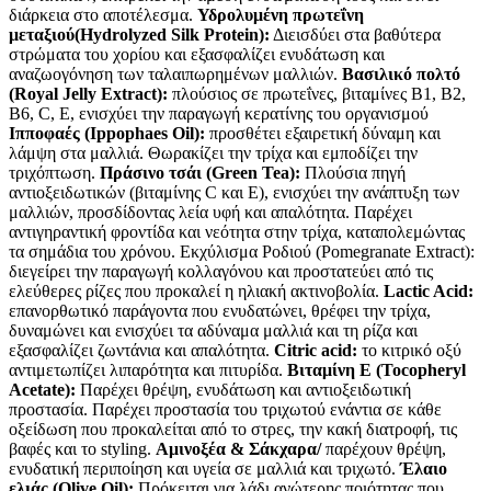
διάρκεια στο αποτέλεσμα.
Υδρολυμένη πρωτεΐνη
μεταξιού(Hydrolyzed Silk Protein):
Διεισδύει στα βαθύτερα
στρώματα του χορίου και εξασφαλίζει ενυδάτωση και
αναζωογόνηση των ταλαιπωρημένων μαλλιών.
Βασιλικό πολτό
(Royal Jelly Extract):
πλούσιος σε πρωτεΐνες, βιταμίνες Β1, Β2,
Β6, C, Ε, ενισχύει την παραγωγή κερατίνης του οργανισμού
Ιπποφαές (Ippophaes Oil):
προσθέτει εξαιρετική δύναμη και
λάμψη στα μαλλιά. Θωρακίζει την τρίχα και εμποδίζει την
τριχόπτωση.
Πράσινο τσάι (Green Tea):
Πλούσια πηγή
αντιοξειδωτικών (βιταμίνης C και E), ενισχύει την ανάπτυξη των
μαλλιών, προσδίδοντας λεία υφή και απαλότητα. Παρέχει
αντιγηραντική φροντίδα και νεότητα στην τρίχα, καταπολεμώντας
τα σημάδια του χρόνου. Εκχύλισμα Ροδιού (Pomegranate Extract):
διεγείρει την παραγωγή κολλαγόνου και προστατεύει από τις
ελεύθερες ρίζες που προκαλεί η ηλιακή ακτινοβολία.
Lactic Acid:
επανορθωτικό παράγοντα που ενυδατώνει, θρέφει την τρίχα,
δυναμώνει και ενισχύει τα αδύναμα μαλλιά και τη ρίζα και
εξασφαλίζει ζωντάνια και απαλότητα.
Citric acid:
το κιτρικό οξύ
αντιμετωπίζει λιπαρότητα και πιτυρίδα.
Βιταμίνη Ε (Tocopheryl
Acetate):
Παρέχει θρέψη, ενυδάτωση και αντιοξειδωτική
προστασία. Παρέχει προστασία του τριχωτού ενάντια σε κάθε
οξείδωση που προκαλείται από το στρες, την κακή διατροφή, τις
βαφές και το styling.
Αμινοξέα & Σάκχαρα/
παρέχουν θρέψη,
ενυδατική περιποίηση και υγεία σε μαλλιά και τριχωτό.
Έλαιο
ελιάς (Olive Oil):
Πρόκειται για λάδι ανώτερης ποιότητας που