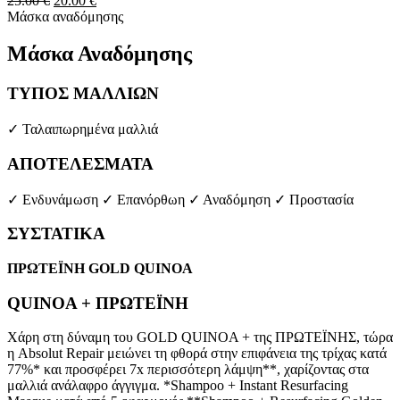
25.00
€
20.00
€
price
τρέχουσα
Μάσκα αναδόμησης
was:
τιμή
25.00 €.
είναι:
Μάσκα
Αναδόμησης
20.00 €.
ΤΥΠΟΣ ΜΑΛΛΙΩΝ
✓ Ταλαιπωρημένα μαλλιά
ΑΠΟΤΕΛΕΣΜΑΤΑ
✓ Ενδυνάμωση ✓ Επανόρθωη ✓ Αναδόμηση ✓ Προστασία
ΣΥΣΤΑΤΙΚΑ
ΠΡΩΤΕΪΝΗ GOLD QUINOA
QUINOA + ΠΡΩΤΕΪΝΗ
Χάρη στη δύναμη του GOLD QUINOA + της ΠΡΩΤΕΪΝΗΣ, τώρα
η Absolut Repair μειώνει τη φθορά στην επιφάνεια της τρίχας κατά
77%* και προσφέρει 7x περισσότερη λάμψη**, χαρίζοντας στα
μαλλιά ανάλαφρο άγγιγμα. *Shampoo + Instant Resurfacing