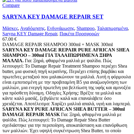
Compare
SARYNA KEY DAMAGE REPAIR SET
Μάσκες
,
Αναδόμησης
,
Ενδυνάμωσης
,
Shampoo
,
Ταλαιπωρημένα
,
Saryna KEY Damage Repair
,
Πακέτα Προσφορών
67.00
€
DAMAGE REPAIR SHAMPOO 300ml + MASK 300ml
SARYNA KEY DAMAGE REPAIR PURE AFRICAN SHEA
SHAMPOO – 300ml ΓΙΑ ΤΑΛΑΙΠΩΡΗΜΕΝΑ ΞΗΡΑ
ΜΑΛΛΙΑ.
Για: Ξηρά, φθαρμένα μαλλιά με ψαλίδα. Πώς
λειτουργεί: Το Damage Repair Treatment Shampoo περιέχει Shea
butter, μια φυσική πηγή κερατίνης. Περιέχει επίσης βαμβάκι και
πρωτεΐνες μεταξιού που μαλακώνουν τα μαλλιά. Αυτή η φόρμουλα
είναι εμποτισμένη με την προβιταμίνη Β5 για αναζωογόνηση των
μαλλιών, μια ενεργή πρωτεΐνη για βελτίωση της υφής και αμινοξέα
για πρόσθετη δύναμη. Οδηγίες Χρήσης: Βρέξτε τα μαλλιά και
κάντε καλό μασάζ, ξεβγάλετε καλά και επαναλάβετε όσο
χρειάζεται. Αποτέλεσμα: Χαρίζει μαλλιά απαλά, υγιή και λαμπερά.
SARYNA KEY PURE AFRICAN SHEA BUTTER – 300ml
DAMAGE REPAIR MASK
Για: Ξηρά, φθαρμένα μαλλιά με
ψαλίδα. Πώς λειτουργεί: Το Damage Repair Shea Butter
σχεδιάστηκε για την περιποίηση, αποκατάσταση και επανόρθωση
των μαλλιών. Έχει υψηλή συγκέντρωση Shea Butter, το οποίο