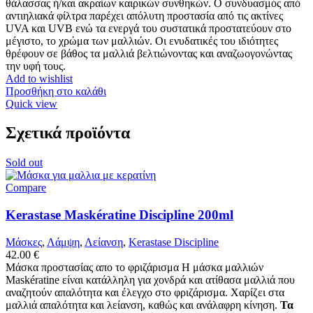
θάλασσας ή/και ακραίων καιρικών συνθηκών. Ο συνδυασμός από
αντιηλιακά φίλτρα παρέχει απόλυτη προστασία από τις ακτίνες
UVA και UVB ενώ τα ενεργά του συστατικά προστατεύουν στο
μέγιστο, το χρώμα των μαλλιών. Οι ενυδατικές του ιδιότητες
θρέφουν σε βάθος τα μαλλιά βελτιώνοντας και αναζωογονώντας
την υφή τους.
Add to wishlist
Προσθήκη στο καλάθι
Quick view
Σχετικά προϊόντα
Sold out
Compare
Kerastase Maskératine Discipline 200ml
Μάσκες
,
Λάμψη
,
Λείανση
,
Kerastase Discipline
42.00
€
Μάσκα προστασίας απο το φριζάρισμα Η μάσκα μαλλιών
Maskératine είναι κατάλληλη για χονδρά και ατίθασα μαλλιά που
αναζητούν απαλότητα και έλεγχο στο φριζάρισμα. Χαρίζει στα
μαλλιά απαλότητα και λείανση, καθώς και ανάλαφρη κίνηση.
Τα