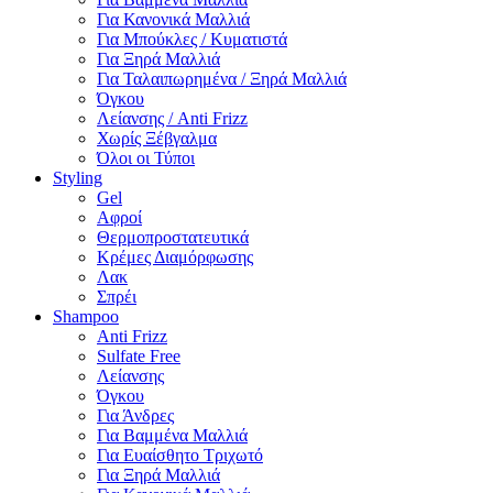
Για Κανονικά Μαλλιά
Για Μπούκλες / Κυματιστά
Για Ξηρά Μαλλιά
Για Ταλαιπωρημένα / Ξηρά Μαλλιά
Όγκου
Λείανσης / Anti Frizz
Χωρίς Ξέβγαλμα
Όλοι οι Τύποι
Styling
Gel
Αφροί
Θερμοπροστατευτικά
Κρέμες Διαμόρφωσης
Λακ
Σπρέι
Shampoo
Anti Frizz
Sulfate Free
Λείανσης
Όγκου
Για Άνδρες
Για Βαμμένα Μαλλιά
Για Ευαίσθητο Τριχωτό
Για Ξηρά Μαλλιά