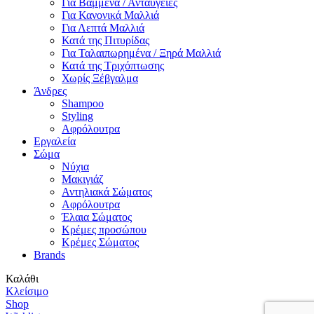
Για Βαμμένα / Ανταύγειες
Για Κανονικά Μαλλιά
Για Λεπτά Μαλλιά
Κατά της Πιτυρίδας
Για Ταλαιπωρημένα / Ξηρά Μαλλιά
Κατά της Τριχόπτωσης
Χωρίς Ξέβγαλμα
Άνδρες
Shampoo
Styling
Αφρόλουτρα
Εργαλεία
Σώμα
Νύχια
Μακιγιάζ
Αντηλιακά Σώματος
Αφρόλουτρα
Έλαια Σώματος
Κρέμες προσώπου
Κρέμες Σώματος
Brands
Καλάθι
Κλείσιμο
Shop