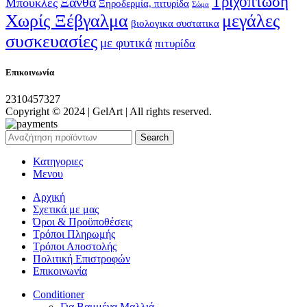
Τριχόπτωση
Ξανθά
Μπούκλες
Ξηροδερμία, πιτυρίδα
Σώμα
Χωρίς Ξέβγαλμα
μεγάλες
βιολογικα συστατικα
συσκευασίες
με φυτικά
πιτυρίδα
Επικοινωνία
2310457327
Copyright © 2024 | GelArt | All rights reserved.
Search
Κατηγοριες
Μενου
Αρχική
Σχετικά με μας
Όροι & Προϋποθέσεις
Τρόποι Πληρωμής
Τρόποι Αποστολής
Πολιτική Επιστροφών
Επικοινωνία
Conditioner
Για Βαμμένα Μαλλιά