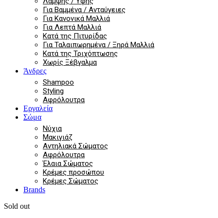
Λάμψης / Υφής
Για Βαμμένα / Ανταύγειες
Για Κανονικά Μαλλιά
Για Λεπτά Μαλλιά
Κατά της Πιτυρίδας
Για Ταλαιπωρημένα / Ξηρά Μαλλιά
Κατά της Τριχόπτωσης
Χωρίς Ξέβγαλμα
Άνδρες
Shampoo
Styling
Αφρόλουτρα
Εργαλεία
Σώμα
Νύχια
Μακιγιάζ
Αντηλιακά Σώματος
Αφρόλουτρα
Έλαια Σώματος
Κρέμες προσώπου
Κρέμες Σώματος
Brands
Sold out