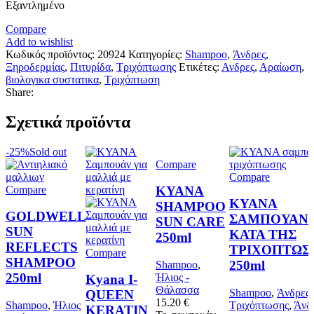
Εξαντλημένο
Compare
Add to wishlist
Κωδικός προϊόντος:
20924
Κατηγορίες:
Shampoo
,
Άνδρες
,
Ξηροδερμίας
,
Πιτυρίδα
,
Τριχόπτωσης
Ετικέτες:
Ανδρες
,
Αραίωση
,
βιολογικα συστατικα
,
Τριχόπτωση
Share:
Σχετικά προϊόντα
-25%
Sold out
Compare
Compare
Compare
KYANA
KYANA
SHAMPOO
GOLDWELL
ΣΑΜΠΟΥΑΝ
SUN CARE
SUN
ΚΑΤΑ ΤΗΣ
250ml
REFLECTS
ΤΡΙΧΟΠΤΩΣ
Compare
SHAMPOO
250ml
Shampoo
,
250ml
Ήλιος -
Kyana I-
Θάλασσα
Shampoo
,
Άνδρες
,
QUEEN
15.20
€
Shampoo
,
Ήλιος
Τριχόπτωσης
,
Άνδ
KERATIN