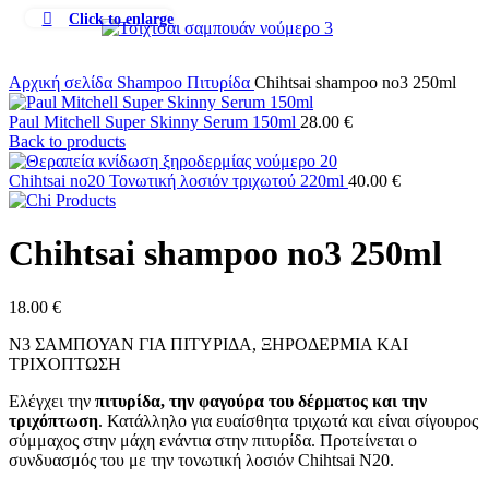
Click to enlarge
Αρχική σελίδα
Shampoo
Πιτυρίδα
Chihtsai shampoo no3 250ml
Paul Mitchell Super Skinny Serum 150ml
28.00
€
Back to products
Chihtsai no20 Τονωτική λοσιόν τριχωτού 220ml
40.00
€
Chihtsai shampoo no3 250ml
18.00
€
N3 ΣΑΜΠΟΥΑΝ ΓΙΑ ΠΙΤΥΡΙΔΑ, ΞΗΡΟΔΕΡΜΙΑ ΚΑΙ
ΤΡΙΧΟΠΤΩΣΗ
Ελέγχει την
πιτυρίδα, την φαγούρα του δέρματος και την
τριχόπτωση
. Κατάλληλο για ευαίσθητα τριχωτά και είναι σίγουρος
σύμμαχος στην μάχη ενάντια στην πιτυρίδα. Προτείνεται ο
συνδυασμός του με την τονωτική λοσιόν Chihtsai N20.