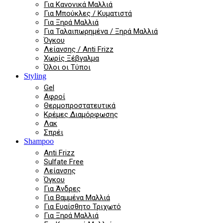
Για Κανονικά Μαλλιά
Για Μπούκλες / Κυματιστά
Για Ξηρά Μαλλιά
Για Ταλαιπωρημένα / Ξηρά Μαλλιά
Όγκου
Λείανσης / Anti Frizz
Χωρίς Ξέβγαλμα
Όλοι οι Τύποι
Styling
Gel
Αφροί
Θερμοπροστατευτικά
Κρέμες Διαμόρφωσης
Λακ
Σπρέι
Shampoo
Anti Frizz
Sulfate Free
Λείανσης
Όγκου
Για Άνδρες
Για Βαμμένα Μαλλιά
Για Ευαίσθητο Τριχωτό
Για Ξηρά Μαλλιά