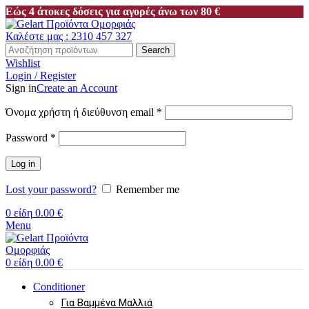
Εώς 4 άτοκες δόσεις για αγορές άνω των 80 €
Καλέστε μας : 2310 457 327
Search
Wishlist
Login / Register
Sign in
Create an Account
Απαιτείται
Όνομα χρήστη ή διεύθυνση email
*
Απαιτείται
Password
*
Log in
Lost your password?
Remember me
0
είδη
0.00
€
Menu
0
είδη
0.00
€
Conditioner
Για Βαμμένα Μαλλιά