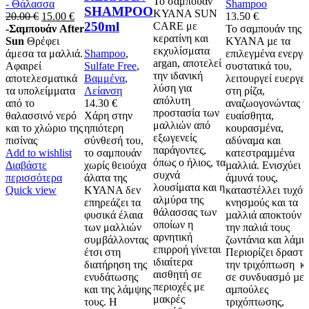
Το σαμπουάν
- Θάλασσα
Shampoo
SHAMPOO
ΚΥΑΝΑ SUN
Original
Η
20.00
€
15.00
€
13.50
€
250ml
CARE με
price
τρέχουσα
-Σαμπουάν After
Το σαµπουάν της
κερατίνη και
was:
τιμή
Sun
Θρέφει
ΚΥΑΝΑ µε τα
εκχυλίσματα
20.00 €.
είναι:
άμεσα τα μαλλιά.
Shampoo
,
επιλεγµένα ενεργά
argan, αποτελεί
15.00 €.
Αφαιρεί
Sulfate Free
,
συστατικά του,
την ιδανική
αποτελεσματικά
Βαμμένα
,
λειτουργεί ευεργετ
λύση για
τα υπολείμματα
Λείανση
στη ρίζα,
απόλυτη
από το
14.30
€
αναζωογονώντας τ
προστασία των
θαλασσινό νερό
Χάρη στην
ευαίσθητα,
μαλλιών από
και το χλώριο της
ηπιότερη
κουρασµένα,
εξωγενείς
πισίνας
σύνθεσή του,
αδύναµα και
παράγοντες,
Add to wishlist
το σαμπουάν
κατεστραµµένα
όπως ο ήλιος, τα
Διαβάστε
χωρίς θειούχα
µαλλιά. Ενισχύει τ
συχνά
περισσότερα
άλατα της
άµυνά τους,
λουσίματα και η
Quick view
ΚΥΑΝΑ δεν
καταστέλλει τυχόν
αλμύρα της
επηρεάζει τα
κνησµούς και τα
θάλασσας των
φυσικά έλαια
µαλλιά αποκτούν 
οποίων η
των μαλλιών
την παλιά τους
αρνητική
συμβάλλοντας
ζωντάνια και λάµψ
επιρροή γίνεται
έτσι στη
Περιορίζει δραστι
ιδιαίτερα
διατήρηση της
την τριχόπτωση κα
αισθητή σε
ενυδάτωσης
σε συνδυασµό µε τ
περιοχές με
και της λάμψης
αµπούλες
μακρές
τους. Η
τριχόπτωσης,