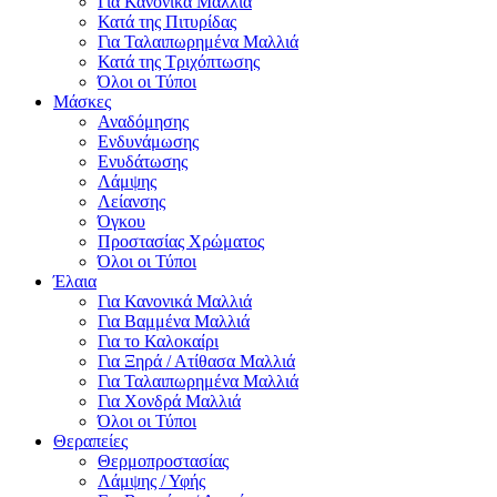
Για Κανονικά Μαλλιά
Κατά της Πιτυρίδας
Για Ταλαιπωρημένα Μαλλιά
Κατά της Τριχόπτωσης
Όλοι οι Τύποι
Μάσκες
Αναδόμησης
Ενδυνάμωσης
Ενυδάτωσης
Λάμψης
Λείανσης
Όγκου
Προστασίας Χρώματος
Όλοι οι Τύποι
Έλαια
Για Κανονικά Μαλλιά
Για Βαμμένα Μαλλιά
Για το Καλοκαίρι
Για Ξηρά / Ατίθασα Μαλλιά
Για Ταλαιπωρημένα Μαλλιά
Για Χονδρά Μαλλιά
Όλοι οι Τύποι
Θεραπείες
Θερμοπροστασίας
Λάμψης / Υφής