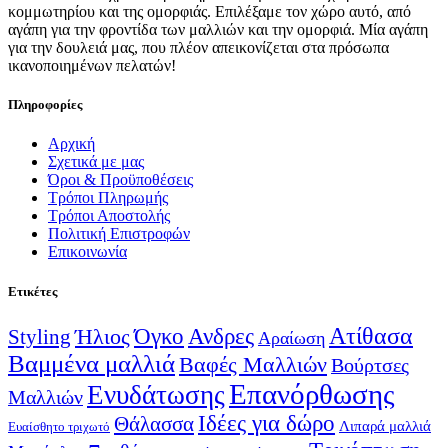
κομμωτηρίου και της ομορφιάς. Επιλέξαμε τον χώρο αυτό, από
αγάπη για την φροντίδα των μαλλιών και την ομορφιά. Μία αγάπη
για την δουλειά μας, που πλέον απεικονίζεται στα πρόσωπα
ικανοποιημένων πελατών!
Πληροφορίες
Αρχική
Σχετικά με μας
Όροι & Προϋποθέσεις
Τρόποι Πληρωμής
Τρόποι Αποστολής
Πολιτική Επιστροφών
Επικοινωνία
Ετικέτες
Ατίθασα
Όγκο
Ανδρες
Ήλιος
Styling
Αραίωση
Βαμμένα μαλλιά
Βαφές Μαλλιών
Βούρτσες
Επανόρθωσης
Ενυδάτωσης
Μαλλιών
Ιδέες για δώρο
Θάλασσα
Λιπαρά μαλλιά
Ευαίσθητο τριχωτό