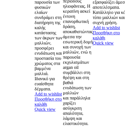
περιόδους
παρουσία των
εξασφαλίζει άµεσ
ηλιοφάνειας. Η
φυσικών
αποτελέσµατα.
κερατίνη ασκεί
ελαίων
Κατάλληλο για κά
έντονη
συνδράμει στη
τύπο µαλλιών και 
επανορθωτική
διατήρηση της
συχνή χρήση.
δράση,
καλής
Add to wishlist
αποκαθιστώντας
κατάστασης
Προσθήκη στο
άμεσα την
των άκρων των
καλάθι
εσωτερική δομή
μαλλιών,
Quick view
και συνοχή των
προσφέρει
μαλλιών, ενώ η
ενυδάτωση και
παρουσία
προστασία του
εκχυλισμάτων
χρώματος στα
argan oil
βαμμένα
συμβάλλει στη
μαλλιά.
θρέψη και στη
Ιδανικό για
βαθιά
ευαίσθητα
ενυδάτωση των
δέρματα.
μαλλιών
Add to wishlist
και παράλληλα
Προσθήκη στο
χαρίζει
καλάθι
ασύγκριτη
Quick view
απαλότητα,
λάμψη και
ελαστικότητα.