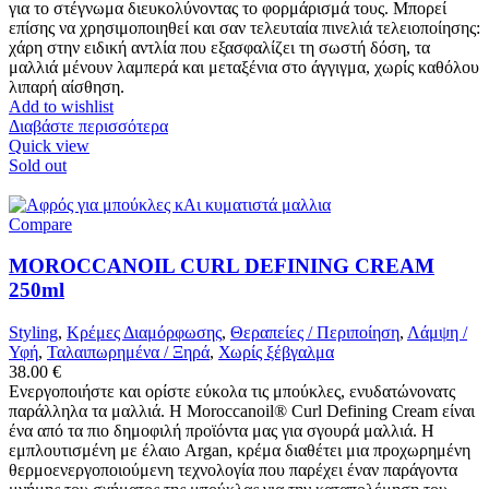
για το στέγνωμα διευκολύνοντας το φορμάρισμά τους. Μπορεί
επίσης να χρησιμοποιηθεί και σαν τελευταία πινελιά τελειοποίησης:
χάρη στην ειδική αντλία που εξασφαλίζει τη σωστή δόση, τα
μαλλιά μένουν λαμπερά και μεταξένια στο άγγιγμα, χωρίς καθόλου
λιπαρή αίσθηση.
Add to wishlist
Διαβάστε περισσότερα
Quick view
Sold out
Compare
MOROCCANOIL CURL DEFINING CREAM
250ml
Styling
,
Κρέμες Διαμόρφωσης
,
Θεραπείες / Περιποίηση
,
Λάμψη /
Υφή
,
Ταλαιπωρημένα / Ξηρά
,
Χωρίς ξέβγαλμα
38.00
€
Ενεργοποιήστε και ορίστε εύκολα τις μπούκλες, ενυδατώνονατς
παράλληλα τα μαλλιά. Η Moroccanoil® Curl Defining Cream είναι
ένα από τα πιο δημοφιλή προϊόντα μας για σγουρά μαλλιά. Η
εμπλουτισμένη με έλαιο Argan, κρέμα διαθέτει μια προχωρημένη
θερμοενεργοποιούμενη τεχνολογία που παρέχει έναν παράγοντα