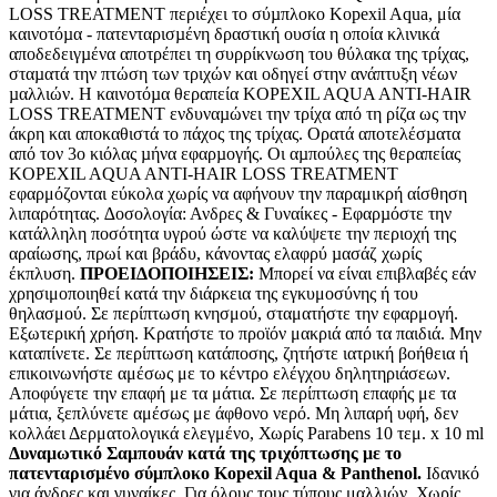
LOSS TREATMENT περιέχει το σύµπλοκο Kopexil Aqua, μία
καινοτόµα - πατενταρισµένη δραστική ουσία η οποία κλινικά
αποδεδειγµένα αποτρέπει τη συρρίκνωση του θύλακα της τρίχας,
σταµατά την πτώση των τριχών και οδηγεί στην ανάπτυξη νέων
µαλλιών. Η καινοτόµα θεραπεία KOPEXIL AQUA ANTI-HAIR
LOSS TREATMENT ενδυναµώνει την τρίχα από τη ρίζα ως την
άκρη και αποκαθιστά το πάχος της τρίχας. Ορατά αποτελέσµατα
από τον 3ο κιόλας µήνα εφαρµογής. Οι αµπούλες της θεραπείας
KOPEXIL AQUA ANTI-HAIR LOSS TREATMENT
εφαρμόζονται εύκολα χωρίς να αφήνουν την παραμικρή αίσθηση
λιπαρότητας. ∆οσολογία: Ανδρες & Γυναίκες - Εφαρµόστε την
κατάλληλη ποσότητα υγρού ώστε να καλύψετε την περιοχή της
αραίωσης, πρωί και βράδυ, κάνοντας ελαφρύ µασάζ χωρίς
έκπλυση.
ΠΡΟΕΙΔΟΠΟΙΗΣΕΙΣ:
Μπορεί να είναι επιβλαβές εάν
χρησιμοποιηθεί κατά την διάρκεια της εγκυμοσύνης ή του
θηλασμού. Σε περίπτωση κνησμού, σταματήστε την εφαρμογή.
Εξωτερική χρήση. Κρατήστε το προϊόν μακριά από τα παιδιά. Μην
καταπίνετε. Σε περίπτωση κατάποσης, ζητήστε ιατρική βοήθεια ή
επικοινωνήστε αμέσως με το κέντρο ελέγχου δηλητηριάσεων.
Αποφύγετε την επαφή με τα μάτια. Σε περίπτωση επαφής με τα
μάτια, ξεπλύνετε αμέσως με άφθονο νερό. Μη λιπαρή υφή, δεν
κολλάει Δερματολογικά ελεγμένο, Χωρίς Parabens 10 τεμ. x 10 ml
Δυναμωτικό Σαμπουάν κατά της τριχόπτωσης με το
πατενταρισμένο σύμπλοκο Kopexil Aqua & Panthenol.
Ιδανικό
για άνδρες και γυναίκες. Για όλους τους τύπους μαλλιών. Χωρίς