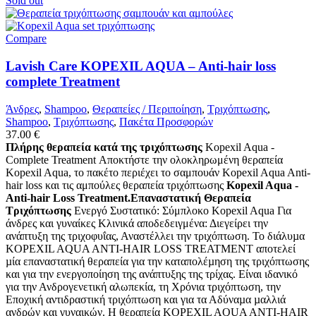
Sold out
Compare
Lavish Care KOPEXIL AQUA – Anti-hair loss
complete Treatment
Άνδρες
,
Shampoo
,
Θεραπείες / Περιποίηση
,
Τριχόπτωσης
,
Shampoo
,
Τριχόπτωσης
,
Πακέτα Προσφορών
37.00
€
Πλήρης θεραπεία κατά της τριχόπτωσης
Kopexil Aqua -
Complete Treatment Αποκτήστε την ολοκληρωμένη θεραπεία
Kopexil Aqua, το πακέτο περιέχει το σαμπουάν Kopexil Aqua Anti-
hair loss και τις αμπούλες θεραπεία τριχόπτωσης
Kopexil Aqua -
Anti-hair Loss Treatment.Επαναστατική Θεραπεία
Τριχόπτωσης
Ενεργό Συστατικό: Σύμπλοκο Kopexil Aqua Για
άνδρες και γυναίκες Κλινικά αποδεδειγμένα: Διεγείρει την
ανάπτυξη της τριχοφυΐας, Αναστέλλει την τριχόπτωση. Το διάλυµα
KOPEXIL AQUA ANTI-HAIR LOSS TREATMENT αποτελεί
µία επαναστατική θεραπεία για την καταπολέµηση της τριχόπτωσης
και για την ενεργοποίηση της ανάπτυξης της τρίχας. Είναι ιδανικό
για την Ανδρογενετική αλωπεκία, τη Χρόνια τριχόπτωση, την
Εποχική αντιδραστική τριχόπτωση και για τα Αδύναµα µαλλιά
ανδρών και γυναικών. Η θεραπεία KOPEXIL AQUA ANTI-HAIR