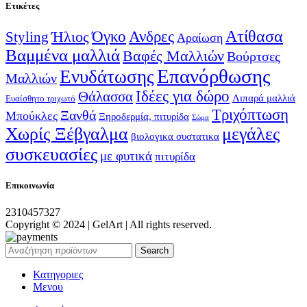
Ετικέτες
Ατίθασα
Όγκο
Ανδρες
Ήλιος
Styling
Αραίωση
Βαμμένα μαλλιά
Βαφές Μαλλιών
Βούρτσες
Επανόρθωσης
Ενυδάτωσης
Μαλλιών
Ιδέες για δώρο
Θάλασσα
Λιπαρά μαλλιά
Ευαίσθητο τριχωτό
Τριχόπτωση
Ξανθά
Μπούκλες
Ξηροδερμία, πιτυρίδα
Σώμα
Χωρίς Ξέβγαλμα
μεγάλες
βιολογικα συστατικα
συσκευασίες
με φυτικά
πιτυρίδα
Επικοινωνία
2310457327
Copyright © 2024 | GelArt | All rights reserved.
Search
Κατηγοριες
Μενου