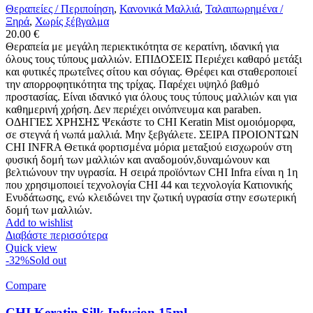
Θεραπείες / Περιποίηση
,
Κανονικά Μαλλιά
,
Ταλαιπωρημένα /
Ξηρά
,
Χωρίς ξέβγαλμα
20.00
€
Θεραπεία με μεγάλη περιεκτικότητα σε κερατίνη, ιδανική για
όλους τους τύπους μαλλιών. ΕΠΙΔΟΣΕΙΣ Περιέχει καθαρό μετάξι
και φυτικές πρωτεΐνες σίτου και σόγιας. Θρέφει και σταθεροποιεί
την απορροφητικότητα της τρίχας. Παρέχει υψηλό βαθμό
προστασίας. Είναι ιδανικό για όλους τους τύπους μαλλιών και για
καθημερινή χρήση. Δεν περιέχει οινόπνευμα και paraben.
ΟΔΗΓΙΕΣ ΧΡΗΣΗΣ Ψεκάστε το CHI Keratin Mist ομοιόμορφα,
σε στεγνά ή νωπά μαλλιά. Μην ξεβγάλετε. ΣΕΙΡΑ ΠΡΟΙΟΝΤΩΝ
CHI INFRA Θετικά φορτισμένα μόρια μεταξιού εισχωρούν στη
φυσική δομή των μαλλιών και αναδομούν,δυναμώνουν και
βελτιώνουν την υγρασία. Η σειρά προϊόντων CHI Infra είναι η 1η
που χρησιμοποιεί τεχνολογία CHI 44 και τεχνολογία Κατιονικής
Ενυδάτωσης, ενώ κλειδώνει την ζωτική υγρασία στην εσωτερική
δομή των μαλλιών.
Add to wishlist
Διαβάστε περισσότερα
Quick view
-32%
Sold out
Compare
CHI Keratin Silk Infusion 15ml