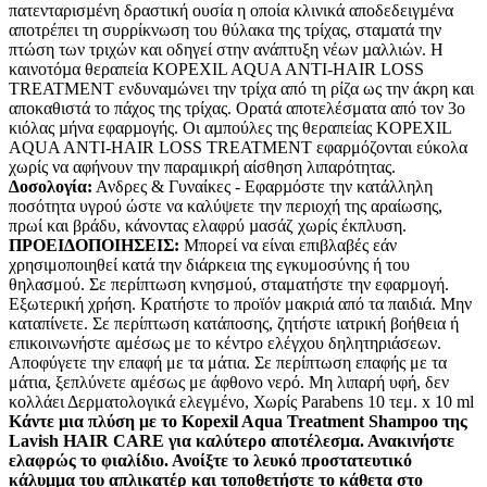
πατενταρισµένη δραστική ουσία η οποία κλινικά αποδεδειγµένα
αποτρέπει τη συρρίκνωση του θύλακα της τρίχας, σταµατά την
πτώση των τριχών και οδηγεί στην ανάπτυξη νέων µαλλιών. Η
καινοτόµα θεραπεία KOPEXIL AQUA ANTI-HAIR LOSS
TREATMENT ενδυναµώνει την τρίχα από τη ρίζα ως την άκρη και
αποκαθιστά το πάχος της τρίχας. Ορατά αποτελέσματα από τον 3ο
κιόλας µήνα εφαρµογής. Οι αµπούλες της θεραπείας KOPEXIL
AQUA ANTI-HAIR LOSS TREATMENT εφαρμόζονται εύκολα
χωρίς να αφήνουν την παραμικρή αίσθηση λιπαρότητας.
∆οσολογία:
Ανδρες & Γυναίκες - Εφαρµόστε την κατάλληλη
ποσότητα υγρού ώστε να καλύψετε την περιοχή της αραίωσης,
πρωί και βράδυ, κάνοντας ελαφρύ µασάζ χωρίς έκπλυση.
ΠΡΟΕΙΔΟΠΟΙΗΣΕΙΣ:
Μπορεί να είναι επιβλαβές εάν
χρησιμοποιηθεί κατά την διάρκεια της εγκυμοσύνης ή του
θηλασμού. Σε περίπτωση κνησμού, σταματήστε την εφαρμογή.
Εξωτερική χρήση. Κρατήστε το προϊόν μακριά από τα παιδιά. Μην
καταπίνετε. Σε περίπτωση κατάποσης, ζητήστε ιατρική βοήθεια ή
επικοινωνήστε αμέσως με το κέντρο ελέγχου δηλητηριάσεων.
Αποφύγετε την επαφή με τα μάτια. Σε περίπτωση επαφής με τα
μάτια, ξεπλύνετε αμέσως με άφθονο νερό. Μη λιπαρή υφή, δεν
κολλάει Δερματολογικά ελεγμένο, Χωρίς Parabens 10 τεμ. x 10 ml
Κάντε μια πλύση με το Kopexil Aqua Treatment Shampoo της
Lavish HAIR CARE για καλύτερο αποτέλεσμα. Ανακινήστε
ελαφρώς το φιαλίδιο. Ανοίξτε το λευκό προστατευτικό
κάλυμμα του απλικατέρ και τοποθετήστε το κάθετα στο