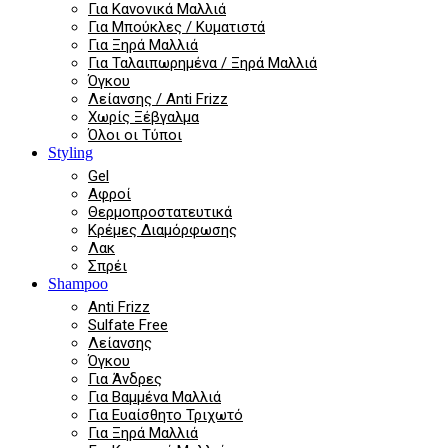
Για Κανονικά Μαλλιά
Για Μπούκλες / Κυματιστά
Για Ξηρά Μαλλιά
Για Ταλαιπωρημένα / Ξηρά Μαλλιά
Όγκου
Λείανσης / Anti Frizz
Χωρίς Ξέβγαλμα
Όλοι οι Τύποι
Styling
Gel
Αφροί
Θερμοπροστατευτικά
Κρέμες Διαμόρφωσης
Λακ
Σπρέι
Shampoo
Anti Frizz
Sulfate Free
Λείανσης
Όγκου
Για Άνδρες
Για Βαμμένα Μαλλιά
Για Ευαίσθητο Τριχωτό
Για Ξηρά Μαλλιά