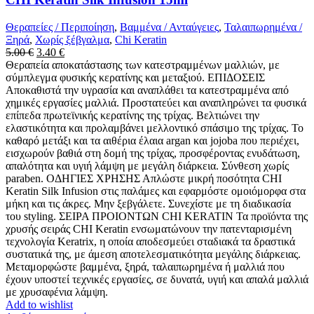
Θεραπείες / Περιποίηση
,
Βαμμένα / Ανταύγειες
,
Ταλαιπωρημένα /
Ξηρά
,
Χωρίς ξέβγαλμα
,
Chi Keratin
Original
Η
5.00
€
3.40
€
price
τρέχουσα
Θεραπεία αποκατάστασης των κατεστραμμένων μαλλιών, με
was:
τιμή
σύμπλεγμα φυσικής κερατίνης και μεταξιού. ΕΠΙΔΟΣΕΙΣ
5.00 €.
είναι:
Αποκαθιστά την υγρασία και αναπλάθει τα κατεστραμμένα από
3.40 €.
χημικές εργασίες μαλλιά. Προστατεύει και αναπληρώνει τα φυσικά
επίπεδα πρωτεϊνικής κερατίνης της τρίχας. Βελτιώνει την
ελαστικότητα και προλαμβάνει μελλοντικό σπάσιμο της τρίχας. Το
καθαρό μετάξι και τα αιθέρια έλαια argan και jojoba που περιέχει,
εισχωρούν βαθιά στη δομή της τρίχας, προσφέροντας ενυδάτωση,
απαλότητα και υγιή λάμψη με μεγάλη διάρκεια. Σύνθεση χωρίς
paraben. ΟΔΗΓΙΕΣ ΧΡΗΣΗΣ Απλώστε μικρή ποσότητα CHI
Keratin Silk Infusion στις παλάμες και εφαρμόστε ομοιόμορφα στα
μήκη και τις άκρες. Μην ξεβγάλετε. Συνεχίστε με τη διαδικασία
του styling. ΣΕΙΡΑ ΠΡΟΙΟΝΤΩΝ CHI KERATIN Τα προϊόντα της
χρυσής σειράς CHI Keratin ενσωματώνουν την πατενταρισμένη
τεχνολογία Keratrix, η οποία αποδεσμεύει σταδιακά τα δραστικά
συστατικά της, με άμεση αποτελεσματικότητα μεγάλης διάρκειας.
Μεταμορφώστε βαμμένα, ξηρά, ταλαιπωρημένα ή μαλλιά που
έχουν υποστεί τεχνικές εργασίες, σε δυνατά, υγιή και απαλά μαλλιά
με χρυσαφένια λάμψη.
Add to wishlist