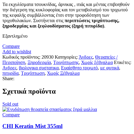
Τα εκχυλίσματα τσουκνίδας, άρνικας , ιτιάς και μέντας επιβοηθούν
την διέγερση της κυκλοφορίας και τον μεταβολισμό του τριχωτού
της κεφαλής συμβάλλοντας έτσι στην τροφοδότηση των
τριχοθυλακίων. Συστήνεται στις
περιπτώσεις τριχόπτωσης,
ξηροδερμίας και ξεφλουδίσματος (ξηρή πιτυρίδα)
.
Εξαντλημένο
Compare
Add to wishlist
Κωδικός προϊόντος:
20930
Κατηγορίες:
Άνδρες
,
Θεραπείες /
Περιποίηση
,
Ξηροδερμία
,
Τριχόπτωσης
,
Χωρίς ξέβγαλμα
Ετικέτες:
Ανδρες
,
βιολογικα συστατικα
,
Ευαίσθητο τριχωτό
,
με φυτικά
,
πιτυρίδα
,
Τριχόπτωση
,
Χωρίς Ξέβγαλμα
Share:
Σχετικά προϊόντα
Sold out
Compare
CHI Keratin Mist 355ml