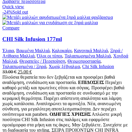
Διαβάστε περισσότερα
Quick view
-24%
Sold out
Compare
CHI Silk Infusion 177ml
Έλαια
,
Βαμμένα Μαλλιά
,
Καλοκαίρι
,
Κανονικά Μαλλιά
,
Ξηρά /
Ατίθασα Μαλλιά
,
Όλοι οι τύποι
,
Ταλαιπωρημένα Μαλλιά
,
Χονδρά
Μαλλιά
,
Θεραπείες / Περιποίηση
,
Θερμοπροστασία
,
Ταλαιπωρημένα / Ξηρά
,
Χωρίς ξέβγαλμα
,
Chi Silk Infusion
Original
Η
33.00
€
25.00
€
price
τρέχουσα
Πλούσια θεραπεία που δεν ξεβγάζεται και προσφέρει βαθιά
was:
τιμή
αναδόμηση, ενυδάτωση και προστασία.
ΕΠΙΔΟΣΕΙΣ
Περιέχει
33.00 €.
είναι:
καθαρό μετάξι και πρωτείνες σίτου και σόγιας. Προσφέρει βαθιά
25.00 €.
αναδόμηση, ενυδάτωση και προστασία σε συνδυασμό με την
κεραμική θερμότητα. Παρέχει απίστευτη απαλότητα και λάμψη
χωρίς κατάλοιπα. Αναπληρώνει τα αμινοξέα. Νέα, ανανεωμένη
σύνθεση, για μεγαλύτερη αποτελεσματικότητα. Δεν περιέχει
οινόπνευμα και paraben.
ΟΔΗΓΙΕΣ ΧΡΗΣΗΣ
Απλώστε μικρή
ποσότητα CHI Silk Infusion στις παλάμες και εφαρμόστε
ομοιόμορφα στα μήκη και τις άκρες. Μην ξεβγάλετε. Συνεχίστε με
τη διαδικασία του styling. ΣΕΙΡΑ ΠΡΟΙΟΝΤΩΝ CHI INFRA