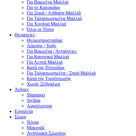
Για Βαμμένα Μαλλιά
Για το Καλοκαίρι
Για Ξηρά / Ατίθασα Μαλλιά
Για Ταλαιπωρημένα Μαλλιά
Για Χονδρά Μαλλιά
Όλοι οι Τύποι
Θεραπείες
Θερμοπροστασίας
Λάμψης / Υφής
Για Βαμμένα / Ανταύγειες
Για Κανονικά Μαλλιά
Για Λεπτά Μαλλιά
Κατά της Πιτυρίδας
Για Ταλαιπωρημένα / Ξηρά Μαλλιά
Κατά της Τριχόπτωσης
Χωρίς Ξέβγαλμα
Άνδρες
Shampoo
Styling
Αφρόλουτρα
Εργαλεία
Σώμα
Νύχια
Μακιγιάζ
Αντηλιακά Σώματος