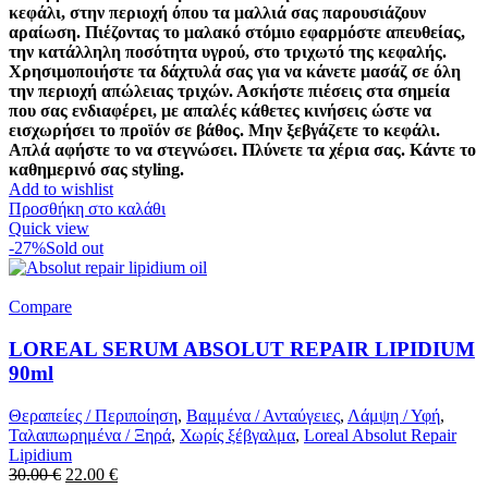
κεφάλι, στην περιοχή όπου τα μαλλιά σας παρουσιάζουν
αραίωση. Πιέζοντας το μαλακό στόμιο εφαρμόστε απευθείας,
την κατάλληλη ποσότητα υγρού, στο τριχωτό της κεφαλής.
Χρησιμοποιήστε τα δάχτυλά σας για να κάνετε μασάζ σε όλη
την περιοχή απώλειας τριχών. Ασκήστε πιέσεις στα σημεία
που σας ενδιαφέρει, με απαλές κάθετες κινήσεις ώστε να
εισχωρήσει το προϊόν σε βάθος. Μην ξεβγάζετε το κεφάλι.
Απλά αφήστε το να στεγνώσει. Πλύνετε τα χέρια σας. Κάντε το
καθημερινό σας styling.
Add to wishlist
Προσθήκη στο καλάθι
Quick view
-27%
Sold out
Compare
LOREAL SERUM ABSOLUT REPAIR LIPIDIUM
90ml
Θεραπείες / Περιποίηση
,
Βαμμένα / Ανταύγειες
,
Λάμψη / Υφή
,
Ταλαιπωρημένα / Ξηρά
,
Χωρίς ξέβγαλμα
,
Loreal Absolut Repair
Lipidium
Original
Η
30.00
€
22.00
€