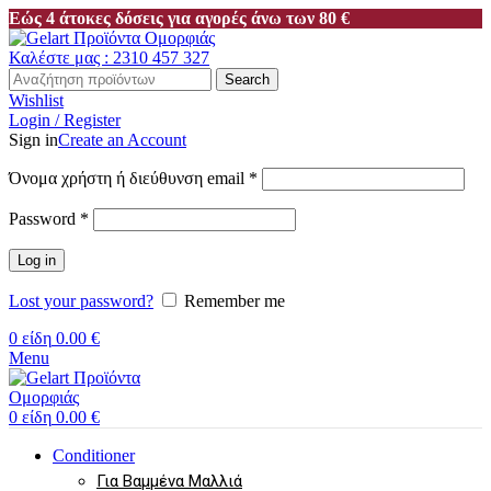
Εώς 4 άτοκες δόσεις για αγορές άνω των 80 €
Καλέστε μας : 2310 457 327
Search
Wishlist
Login / Register
Sign in
Create an Account
Απαιτείται
Όνομα χρήστη ή διεύθυνση email
*
Απαιτείται
Password
*
Log in
Lost your password?
Remember me
0
είδη
0.00
€
Menu
0
είδη
0.00
€
Conditioner
Για Βαμμένα Μαλλιά