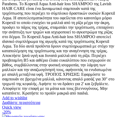
Parabens. Το Kopexil Aqua Anti-hair loss SHAMPOO της Lavish
HAIR CARE είναι ένα Δυναμωτικό σαμπουάν κατά της
τριχόπτωσης που περιέχει το σύμπλοκο δραστικών ουσιών Kopexil
Aqua. Η αποτελεσματικότητα του οφείλεται στο καινοτόμο μόριο
Kopexil το οποίο ενισχύει τα μαλλιά από τη ρίζα μέχρι την άκρη,
προάγει το πάχος της τρίχας, σταματάει την τριχόπτωση, επιταχύνει
την ανάπτυξη των τριχών και ισχυροποιεί το αγκιστρώμα της ρίζας
στο δέρμα. Το Kopexil Aqua Anti-hair loss SHAMPOO αποτελεί
ιδανικό συμπλήρωμα της αγωγής κατά της τριχόπτωσης Kopexil
Aqua. Τα δύο αυτά προϊόντα δρουν συμπληρωματικά με στόχο την
καταπολέμηση της τριχόπτωσης και την αναγέννηση της τρίχας.
Αποκτήστε ξανά υγιή και δυνατά μαλλιά από τη ρίζα. Περιέχει
προβιταμίνη Β5 και αιθέριο έλαιο ευκαλύπτου που εισχωρούν σε
βάθος, συμβάλλοντας στην φυσική ισορροπία, την λάμψη των
μαλλιών και την αναζωογόνησή τους, αφήνοντάς τα ενυδατωμένα
με απαλή μεταξένια υφή. ΤΡΟΠΟΣ ΧΡΗΣΗΣ: Εφαρμόστε το
σαμπουάν σε βρεγμένα μαλλιά, κάνοντας απαλό μασάζ για 30'' στο
τριχωτό της κεφαλής. Αφήστε το να δράσει για 2' και ξεβγάλετε.
Αποφύγετε την επαφή με τα μάτια και τους βλεννογόνους. Μην
καταπίνετε. Κρατήστε το προϊόν μακριά από παιδιά.
Add to wishlist
Διαβάστε περισσότερα
Quick view
-20%