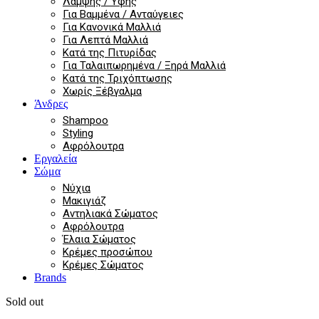
Λάμψης / Υφής
Για Βαμμένα / Ανταύγειες
Για Κανονικά Μαλλιά
Για Λεπτά Μαλλιά
Κατά της Πιτυρίδας
Για Ταλαιπωρημένα / Ξηρά Μαλλιά
Κατά της Τριχόπτωσης
Χωρίς Ξέβγαλμα
Άνδρες
Shampoo
Styling
Αφρόλουτρα
Εργαλεία
Σώμα
Νύχια
Μακιγιάζ
Αντηλιακά Σώματος
Αφρόλουτρα
Έλαια Σώματος
Κρέμες προσώπου
Κρέμες Σώματος
Brands
Sold out