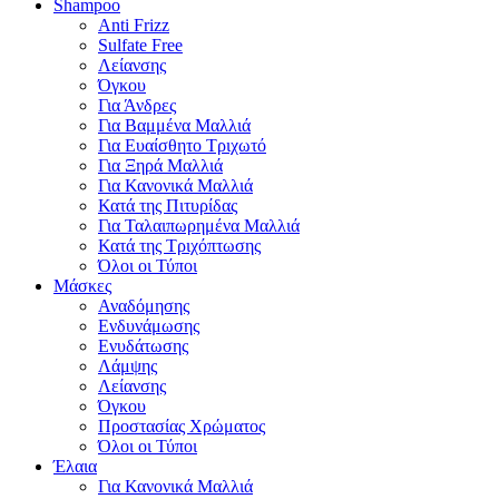
Shampoo
Anti Frizz
Sulfate Free
Λείανσης
Όγκου
Για Άνδρες
Για Βαμμένα Μαλλιά
Για Ευαίσθητο Τριχωτό
Για Ξηρά Μαλλιά
Για Κανονικά Μαλλιά
Κατά της Πιτυρίδας
Για Ταλαιπωρημένα Μαλλιά
Κατά της Τριχόπτωσης
Όλοι οι Τύποι
Μάσκες
Αναδόμησης
Ενδυνάμωσης
Ενυδάτωσης
Λάμψης
Λείανσης
Όγκου
Προστασίας Χρώματος
Όλοι οι Τύποι
Έλαια
Για Κανονικά Μαλλιά