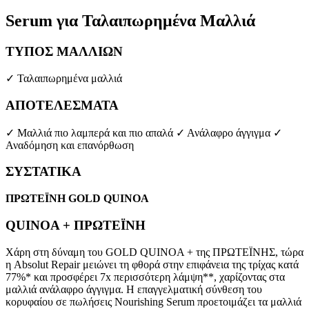
price
τρέχουσα
was:
τιμή
Serum
για Ταλαιπωρημένα Μαλλιά
30.00 €.
είναι:
22.00 €.
ΤΥΠΟΣ ΜΑΛΛΙΩΝ
✓ Ταλαιπωρημένα μαλλιά
ΑΠΟΤΕΛΕΣΜΑΤΑ
✓ Μαλλιά πιο λαμπερά και πιο απαλά ✓ Ανάλαφρο άγγιγμα ✓
Αναδόμηση και επανόρθωση
ΣΥΣΤΑΤΙΚΑ
ΠΡΩΤΕΪΝΗ GOLD QUINOA
QUINOA + ΠΡΩΤΕΪΝΗ
Χάρη στη δύναμη του GOLD QUINOA + της ΠΡΩΤΕΪΝΗΣ, τώρα
η Absolut Repair μειώνει τη φθορά στην επιφάνεια της τρίχας κατά
77%* και προσφέρει 7x περισσότερη λάμψη**, χαρίζοντας στα
μαλλιά ανάλαφρο άγγιγμα. Η επαγγελματική σύνθεση του
κορυφαίου σε πωλήσεις Nourishing Serum προετοιμάζει τα μαλλιά