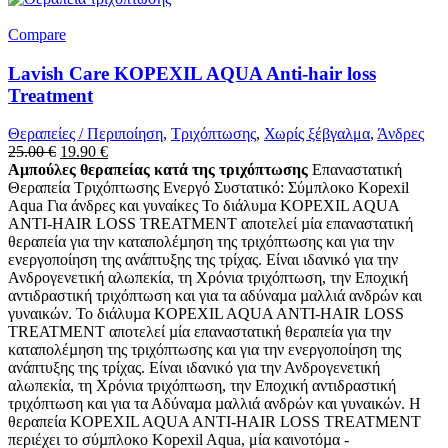
Compare
Lavish Care KOPEXIL AQUA Anti-hair loss
Treatment
Θεραπείες / Περιποίηση
,
Τριχόπτωσης
,
Χωρίς ξέβγαλμα
,
Άνδρες
Original
Η
25.00
€
19.90
€
price
τρέχουσα
Αμπούλες θεραπείας κατά της τριχόπτωσης
Επαναστατική
was:
τιμή
Θεραπεία Τριχόπτωσης Ενεργό Συστατικό: Σύμπλοκο Kopexil
25.00 €.
είναι:
Aqua Για άνδρες και γυναίκες Το διάλυµα KOPEXIL AQUA
19.90 €.
ANTI-HAIR LOSS TREATMENT αποτελεί µία επαναστατική
θεραπεία για την καταπολέµηση της τριχόπτωσης και για την
ενεργοποίηση της ανάπτυξης της τρίχας. Είναι ιδανικό για την
Ανδρογενετική αλωπεκία, τη Χρόνια τριχόπτωση, την Εποχική
αντιδραστική τριχόπτωση και για τα αδύναµα µαλλιά ανδρών και
γυναικών. Το διάλυµα KOPEXIL AQUA ANTI-HAIR LOSS
TREATMENT αποτελεί µία επαναστατική θεραπεία για την
καταπολέµηση της τριχόπτωσης και για την ενεργοποίηση της
ανάπτυξης της τρίχας. Είναι ιδανικό για την Ανδρογενετική
αλωπεκία, τη Χρόνια τριχόπτωση, την Εποχική αντιδραστική
τριχόπτωση και για τα Αδύναµα µαλλιά ανδρών και γυναικών. Η
θεραπεία KOPEXIL AQUA ANTI-HAIR LOSS TREATMENT
περιέχει το σύµπλοκο Kopexil Aqua, μία καινοτόµα -