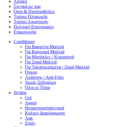
Αρχική
Σχετικά με μας
Όροι & Προϋποθέσεις
Τρόποι Πληρωμής
Τρόποι Αποστολής
Πολιτική Επιστροφών
Επικοινωνία
Conditioner
Για Βαμμένα Μαλλιά
Για Κανονικά Μαλλιά
Για Μπούκλες / Κυματιστά
Για Ξηρά Μαλλιά
Για Ταλαιπωρημένα / Ξηρά Μαλλιά
Όγκου
Λείανσης / Anti Frizz
Χωρίς Ξέβγαλμα
Όλοι οι Τύποι
Styling
Gel
Αφροί
Θερμοπροστατευτικά
Κρέμες Διαμόρφωσης
Λακ
Σπρέι