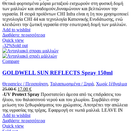
Θετικά φορτισμένα μόρια μεταξιού εισχωρούν στη φυσική δομή
των μαλλιών και αναδομούν,δυναμώνουν και βελτιώνουν την
υγρασία. Η σειρά προϊόντων CHI Infra είναι η 1η που χρησιμοποιεί
τεχνολογία CHI 44 και τεχνολογία Κατιονικής Ενυδάτωσης, ενώ
κλειδώνει την ζωτική υγρασία στην εσωτερική δομή των μαλλιών.
Add to wishlist
Διαβάστε περισσότερα
Quick view
-32%
Sold out
Compare
GOLDWELL SUN REFLECTS Spray 150ml
Θεραπείες / Περιποίηση
,
Ταλαιπωρημένα / Ξηρά
,
Χωρίς ξέβγαλμα
Original
Η
25.00
€
17.00
€
price
τρέχουσα
-UV Protect Spray
Προστατεύει άμεσα από τις επιδράσεις του
was:
τιμή
ήλιου, του θαλασσινού νερού και του χλωρίου. Συμβάλει στην
25.00 €.
είναι:
μείωση του ξεθωριάσματος του χρώματος. Αποτρέπει την απώλεια
17.00 €.
της υγρασίας της τρίχας. Εφαρμογή σε νωπά μαλλιά. LEAVE IN
Add to wishlist
Διαβάστε περισσότερα
Quick view