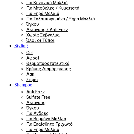
Για Κανονικά Μαλλιά
Για Μπούκλες / Κυματιστά
Για Ξηρά Μαλλιά
Για Ταλαιπωρημένα / Ξηρά Μαλλιά
Όγκου
Λείανσης / Anti Frizz
Χωρίς Ξέβγαλμα
Όλοι οι Τύποι
Styling
Gel
Αφροί
Θερμοπροστατευτικά
Κρέμες Διαμόρφωσης
Λακ
Σπρέι
Shampoo
Anti Frizz
Sulfate Free
Λείανσης
Όγκου
Για Άνδρες
Για Βαμμένα Μαλλιά
Για Ευαίσθητο Τριχωτό
Για Ξηρά Μαλλιά