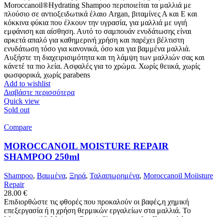
Moroccanoil®Hydrating Shampoo περιποιείται τα μαλλιά με
πλούσιο σε αντιοξειδωτικά έλαιο Argan, βιταμίνες Α και Ε και
κόκκινα φύκια που έλκουν την υγρασία, για μαλλιά με υγιή
εμφάνιση και αίσθηση. Αυτό το σαμπουάν ενυδάτωσης είναι
αρκετά απαλό για καθημερινή χρήση και παρέχει βέλτιστη
ενυδάτωση τόσο για κανονικά, όσο και για βαμμένα μαλλιά.
Αυξήστε τη διαχειρισιμότητα και τη λάμψη των μαλλιών σας και
κάνετέ τα πιο λεία. Ασφαλές για το χρώμα. Χωρίς θειικά, χωρίς
φωσφορικά, χωρίς parabens
Add to wishlist
Διαβάστε περισσότερα
Quick view
Sold out
Compare
MOROCCANOIL MOISTURE REPAIR
SHAMPOO 250ml
Shampoo
,
Βαμμένα
,
Ξηρά
,
Ταλαιπωρημένα
,
Moroccanoil Moiisture
Repair
28.00
€
Επιδιορθώστε τις φθορές που προκαλούν οι βαφές,η χημική
επεξεργασία ή η χρήση θερμικών εργαλείων στα μαλλιά. Το