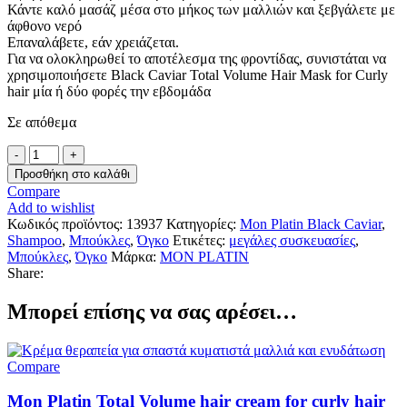
Κάντε καλό μασάζ μέσα στο μήκος των μαλλιών και ξεβγάλετε με
άφθονο νερό
Επαναλάβετε, εάν χρειάζεται.
Για να ολοκληρωθεί το αποτέλεσμα της φροντίδας, συνιστάται να
χρησιμοποιήσετε Black Caviar Total Volume Hair Mask for Curly
hair μία ή δύο φορές την εβδομάδα
Σε απόθεμα
Mon
Platin
Προσθήκη στο καλάθι
Total
Compare
Volume
Add to wishlist
shampoo
Κωδικός προϊόντος:
13937
Κατηγορίες:
Mon Platin Black Caviar
,
for
Shampoo
,
Μπούκλες
,
Όγκο
Ετικέτες:
μεγάλες συσκευασίες
,
curly
Μπούκλες
,
Όγκο
Μάρκα:
MON PLATIN
hair
Share:
500ml
ποσότητα
Μπορεί επίσης να σας αρέσει…
Compare
Mon Platin Total Volume hair cream for curly hair