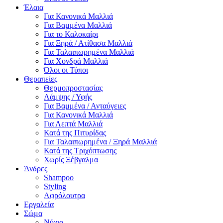
Έλαια
Για Κανονικά Μαλλιά
Για Βαμμένα Μαλλιά
Για το Καλοκαίρι
Για Ξηρά / Ατίθασα Μαλλιά
Για Ταλαιπωρημένα Μαλλιά
Για Χονδρά Μαλλιά
Όλοι οι Τύποι
Θεραπείες
Θερμοπροστασίας
Λάμψης / Υφής
Για Βαμμένα / Ανταύγειες
Για Κανονικά Μαλλιά
Για Λεπτά Μαλλιά
Κατά της Πιτυρίδας
Για Ταλαιπωρημένα / Ξηρά Μαλλιά
Κατά της Τριχόπτωσης
Χωρίς Ξέβγαλμα
Άνδρες
Shampoo
Styling
Αφρόλουτρα
Εργαλεία
Σώμα
Νύχια