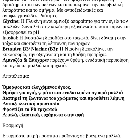
δραστηριότητα των αδένων και απομακρύνει την υπερβολική
λιπαρότητα και το σμήγμα. Με αντιοξειδωτικές και
αντιφλεγμονώδεις ιδιότητες.
Glycine:
Η Γλυκίνη είναι αμινοξύ απαραίτητο για την υγεία των
μαλλιών. Συντελεί στην καλύτερη οξυγόνωση των κυττάρων και
εξισορροπεί το pH.
Inositol: Η Ινοσιτόλη διεισδύει στο τριχωτό, δίνει δύναμη στην
τρίχα και αποτρέπει τη λέπτυνση των τριχών
Βιταμίνη Β3/ Niacine (B3):
Η Νιασίνη διευκολύνει την
κυκλοφορία, την οξυγόνωση και τη θρέψη της τρίχας.
Αμινοξέα & Σάκχαρα/
παρέχουν θρέψη, ενυδατική περιποίηση
και υγεία σε μαλλιά και τριχωτό.
Αποτέλεσμα:
Όμορφος και ελεγχόμενος όγκος.
Θρέφει για υγιή, γεμάτα και ενυδατωμένα σγουρά μαλλιά
Διατηρεί τη ζωντάνια του χρώματος και προσθέτει λάμψη
Αντιοξειδωτική προστασία
Φροντίζει το Ph τριχωτού
Απαλά, ελαστικά, ευχάριστα στην αφή
Εφαρμογή
Εφαρμόστε μικρή ποσότητα προϊόντος σε βρεγμένα μαλλιά.