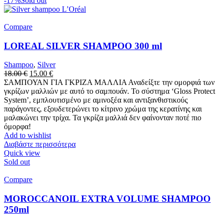
-17%
Sold out
Compare
LOREAL SILVER SHAMPOO 300 ml
Shampoo
,
Silver
Original
Η
18.00
€
15.00
€
price
τρέχουσα
ΣΑΜΠΟΥΑΝ ΓΙΑ ΓΚΡΙΖΑ ΜΑΛΛΙΑ Αναδείξτε την ομορφιά των
was:
τιμή
γκρίζων μαλλιών με αυτό το σαμπουάν. Το σύστημα ‘Gloss Protect
18.00 €.
είναι:
System’, εμπλουτισμένο με αμινοξέα και αντιξανθιστικούς
15.00 €.
παράγοντες, εξουδετερώνει το κίτρινο χρώμα της κερατίνης και
μαλακώνει την τρίχα. Τα γκρίζα μαλλιά δεν φαίνονταν ποτέ πιο
όμορφα!
Add to wishlist
Διαβάστε περισσότερα
Quick view
Sold out
Compare
MOROCCANOIL EXTRA VOLUME SHAMPOO
250ml