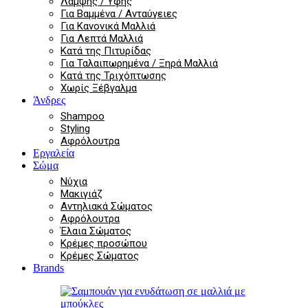
Λάμψης / Υφής
Για Βαμμένα / Ανταύγειες
Για Κανονικά Μαλλιά
Για Λεπτά Μαλλιά
Κατά της Πιτυρίδας
Για Ταλαιπωρημένα / Ξηρά Μαλλιά
Κατά της Τριχόπτωσης
Χωρίς Ξέβγαλμα
Άνδρες
Shampoo
Styling
Αφρόλουτρα
Εργαλεία
Σώμα
Νύχια
Μακιγιάζ
Αντηλιακά Σώματος
Αφρόλουτρα
Έλαια Σώματος
Κρέμες προσώπου
Κρέμες Σώματος
Brands