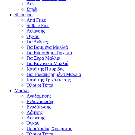
Λακ
Σπρέι
Shampoo
Anti Frizz
Sulfate Free
Λείανσης
Όγκου
Για Άνδρες
Για Βαμμένα Μαλλιά
Για Ευαίσθητο Τριχωτό
Για Ξηρά Μαλλιά
Για Κανονικά Μαλλιά
Κατά της Πιτυρίδας
Για Ταλαιπωρημένα Μαλλιά
Κατά της Τριχόπτωσης
Όλοι οι Τύποι
Μάσκες
Αναδόμησης
Ενδυνάμωσης
Ενυδάτωσης
Λάμψης
Λείανσης
Όγκου
Προστασίας Χρώματος
Όλοι οι Τύποι