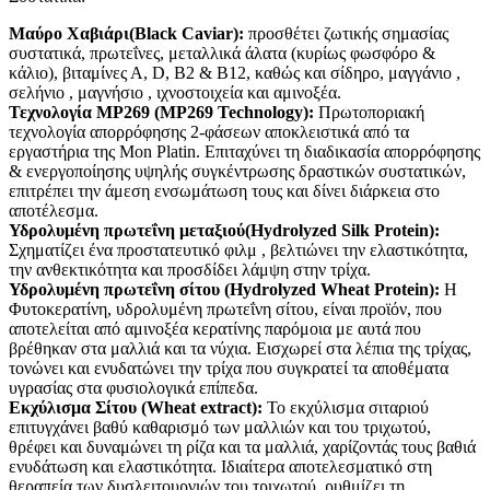
Μαύρο Χαβιάρι(Black Caviar):
προσθέτει ζωτικής σημασίας
συστατικά, πρωτεΐνες, μεταλλικά άλατα (κυρίως φωσφόρο &
κάλιο), βιταμίνες Α, D, Β2 & Β12, καθώς και σίδηρο, μαγγάνιο ,
σελήνιο , μαγνήσιο , ιχνοστοιχεία και αμινοξέα.
Τεχνολογία MP269 (MP269 Technology):
Πρωτοποριακή
τεχνολογία απορρόφησης 2-φάσεων αποκλειστικά από τα
εργαστήρια της Mon Platin. Επιταχύνει τη διαδικασία απορρόφησης
& ενεργοποίησης υψηλής συγκέντρωσης δραστικών συστατικών,
επιτρέπει την άμεση ενσωμάτωση τους και δίνει διάρκεια στο
αποτέλεσμα.
Υδρολυμένη πρωτεΐνη μεταξιού(Hydrolyzed Silk Protein):
Σχηματίζει ένα προστατευτικό φιλμ , βελτιώνει την ελαστικότητα,
την ανθεκτικότητα και προσδίδει λάμψη στην τρίχα.
Υδρολυμένη πρωτεΐνη σίτου (Hydrolyzed Wheat Protein):
Η
Φυτοκερατίνη, υδρολυμένη πρωτεΐνη σίτου, είναι προϊόν, που
αποτελείται από αμινοξέα κερατίνης παρόμοια με αυτά που
βρέθηκαν στα μαλλιά και τα νύχια. Εισχωρεί στα λέπια της τρίχας,
τονώνει και ενυδατώνει την τρίχα που συγκρατεί τα αποθέματα
υγρασίας στα φυσιολογικά επίπεδα.
Εκχύλισμα Σίτου (Wheat extract):
Το εκχύλισμα σιταριού
επιτυγχάνει βαθύ καθαρισμό των μαλλιών και του τριχωτού,
θρέφει και δυναμώνει τη ρίζα και τα μαλλιά, χαρίζοντάς τους βαθιά
ενυδάτωση και ελαστικότητα. Ιδιαίτερα αποτελεσματικό στη
θεραπεία των δυσλειτουργιών του τριχωτού, ρυθμίζει τη