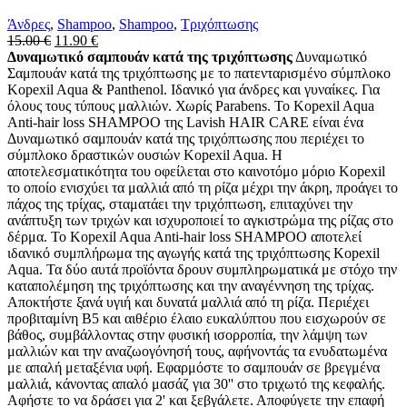
Άνδρες
,
Shampoo
,
Shampoo
,
Τριχόπτωσης
Original
Η
15.00
€
11.90
€
price
τρέχουσα
Δυναμωτικό σαμπουάν κατά της τριχόπτωσης
Δυναμωτικό
was:
τιμή
Σαμπουάν κατά της τριχόπτωσης με το πατενταρισμένο σύμπλοκο
15.00 €.
είναι:
Kopexil Aqua & Panthenol. Ιδανικό για άνδρες και γυναίκες. Για
11.90 €.
όλους τους τύπους μαλλιών. Χωρίς Parabens. Το Kopexil Aqua
Anti-hair loss SHAMPOO της Lavish HAIR CARE είναι ένα
Δυναμωτικό σαμπουάν κατά της τριχόπτωσης που περιέχει το
σύμπλοκο δραστικών ουσιών Kopexil Aqua. Η
αποτελεσματικότητα του οφείλεται στο καινοτόμο μόριο Kopexil
το οποίο ενισχύει τα μαλλιά από τη ρίζα μέχρι την άκρη, προάγει το
πάχος της τρίχας, σταματάει την τριχόπτωση, επιταχύνει την
ανάπτυξη των τριχών και ισχυροποιεί το αγκιστρώμα της ρίζας στο
δέρμα. Το Kopexil Aqua Anti-hair loss SHAMPOO αποτελεί
ιδανικό συμπλήρωμα της αγωγής κατά της τριχόπτωσης Kopexil
Aqua. Τα δύο αυτά προϊόντα δρουν συμπληρωματικά με στόχο την
καταπολέμηση της τριχόπτωσης και την αναγέννηση της τρίχας.
Αποκτήστε ξανά υγιή και δυνατά μαλλιά από τη ρίζα. Περιέχει
προβιταμίνη Β5 και αιθέριο έλαιο ευκαλύπτου που εισχωρούν σε
βάθος, συμβάλλοντας στην φυσική ισορροπία, την λάμψη των
μαλλιών και την αναζωογόνησή τους, αφήνοντάς τα ενυδατωμένα
με απαλή μεταξένια υφή. Εφαρμόστε το σαμπουάν σε βρεγμένα
μαλλιά, κάνοντας απαλό μασάζ για 30'' στο τριχωτό της κεφαλής.
Αφήστε το να δράσει για 2' και ξεβγάλετε. Αποφύγετε την επαφή