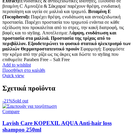
Extract):
Ενυδατικές & αντιοξειδωτικές ιδιότητες. Πλούσιο σε
βιταμίνη C Αμινοξέα & Σάκχαρα/ παρέχουν θρέψη, ενυδατική
περιποίηση και υγεία σε μαλλιά και τριχωτό.
Βιταμίνη Ε
(Tocopherol):
Παρέχει θρέψη, ενυδάτωση και αντιοξειδωτική
προστασία. Παρέχει προστασία του τριχωτού ενάντια σε κάθε
οξείδωση που προκαλείται από το στρες, την κακή διατροφή, τις
βαφές και το styling. Αποτέλεσμα: Λ
άμψη, ενυδάτωση και
προστασία στα μαλλιά. Προστασία της τρίχας από το
περιβάλλον. Εξουδετερώνει το φυσικό στατικό ηλεκτρισμό των
μαλλιών Θερμοπροστατευτικό προιόν
Εφαρμογή: Εφαρμόστε
την κρέμα από την ρίζα ως τις άκρες και δώστε το styling που
επιθυμείτε Paraben Free – Salt Free
Add to wishlist
Προσθήκη στο καλάθι
Quick view
Σχετικά προϊόντα
-21%
Sold out
Compare
Lavish Care KOPEXIL AQUA Anti-hair loss
shampoo 250ml