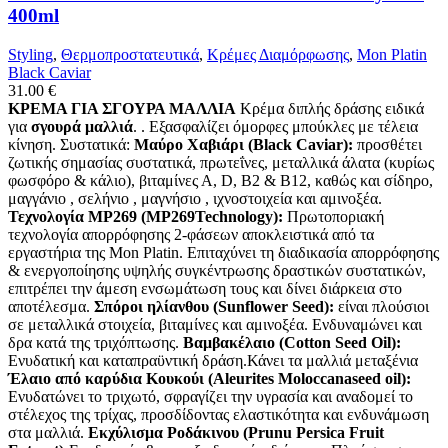
400ml
Styling
,
Θερμοπροστατευτικά
,
Κρέμες Διαμόρφωσης
,
Mon Platin
Black Caviar
31.00
€
ΚΡΕΜΑ ΓΙΑ ΣΓΟΥΡΑ ΜΑΛΛΙΑ
Κρέμα διπλής δράσης ειδικά
για
σγουρά μαλλιά
. . Εξασφαλίζει όμορφες μπούκλες με τέλεια
κίνηση. Συστατικά:
Μαύρο Χαβιάρι (Black Caviar):
προσθέτει
ζωτικής σημασίας συστατικά, πρωτεΐνες, μεταλλικά άλατα (κυρίως
φωσφόρο & κάλιο), βιταμίνες Α, D, Β2 & Β12, καθώς και σίδηρο,
μαγγάνιο , σελήνιο , μαγνήσιο , ιχνοστοιχεία και αμινοξέα.
Τεχνολογία MP269 (MP269Technology):
Πρωτοποριακή
τεχνολογία απορρόφησης 2-φάσεων αποκλειστικά από τα
εργαστήρια της Mon Platin. Επιταχύνει τη διαδικασία απορρόφησης
& ενεργοποίησης υψηλής συγκέντρωσης δραστικών συστατικών,
επιτρέπει την άμεση ενσωμάτωση τους και δίνει διάρκεια στο
αποτέλεσμα.
Σπόροι ηλίανθου (Sunflower Seed):
είναι πλούσιοι
σε μεταλλικά στοιχεία, βιταμίνες και αμινοξέα. Ενδυναμώνει και
δρα κατά της τριχόπτωσης.
Βαμβακέλαιο (Cotton Seed Oil):
Ενυδατική και καταπραϋντική δράση.Κάνει τα μαλλιά μεταξένια
Έλαιο από καρύδια Κουκούι (Aleurites Moloccanaseed oil):
Ενυδατώνει το τριχωτό, σφραγίζει την υγρασία και αναδομεί το
στέλεχος της τρίχας, προσδίδοντας ελαστικότητα και ενδυνάμωση
στα μαλλιά.
Εκχύλισμα Ροδάκινου (Prunu Persica Fruit