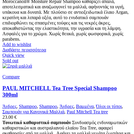
Moroccanoil® Moisture Repair Shampoo καθαρίζει απαλά,
αποτελεσματικά και αναζωογονεί τα μαλλιά, αφήνοντάς τα υγιή,
υπάκουα και δυνατά. Με πλούσιο σε αντιοξειδωτικά έλαιο Argan,
κερατίνη και λιπαρά οξέα, αυτό το ενυδατικό σαμπουάν
επιδιορθώνει τις σπασμένες τούφες και τις νεκρές άκρες,
αποκαθιστώντας την ελαστικότητα, την υγρασία και τη λάμψη.
Ασφαλές για το χρώμα. Χωρίς θειικά, χωρίς φωσφορικά, χωρίς
parabens.
Add to wishlist
Διαβάστε περισσότερα
Quick view
Sold out
Compare
PAUL MITCHELL Tea Tree Special Shampoo
300ml
Άνδρες
,
Shampoo
,
Shampoo
,
Άνδρες
,
Βαμμένα
,
Όλοι οι τύποι
,
Σαμπουάν για Κανονικά Μαλλιά
,
Paul Mitchell Tea tree
23.00
€
Τονωτικό καθαριστικό σαμπουάν
Συνδυασμός ενδυναμωτικών
καθαριστικών και αυστραλιανού ελαίου Tea Tree, αφαιρεί
ακαθαρσίες από τα μαλλιά. Αφήνει τα μαλλιά γεμάτα ζωντάνια και