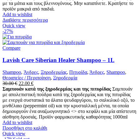
με τα μάτια και τους βλεννογόνους. Μην καταπίνετε. Κρατήστε το
προϊόν μακριά από παιδιά.
Add to wishlist
Διαβάστε περισσότερα
Quick view
-27%
Compare
Lavish Care Siberian Healer Shampoo – 1L
Shampoo
,
Άνδρες
,
Ξηροδερμίας
,
Πιτυρίδα
,
Άνδρες
,
Shampoo
,
Θεραπείες / Περιποίηση
,
Ξηροδερμία
Original
Η
30.00
€
22.00
€
price
τρέχουσα
Σαμπουάν κατά της ξηροδερμίας και της πιτυρίδας
Σαμπουάν
was:
τιμή
με απολεπιστική πούδρα κατά της ξηροδερμίας και της πιτυρίδας
30.00 €.
είναι:
με ενεργά συστατικά τα άλατα ψευδαργύρου, το σαλκιλικό οξύ, το
22.00 €.
μινθέλαιο (peppermint oil) και την κρυσταλλική μέντα, τα οποία
δημιουργούν ένα αναζωογονητικό <> στο κεφάλι και μία απίστευτη
αίσθηση δροσιάς. Προϊόν φαρμακευτικής καθαρότητας 1000ml
Add to wishlist
Προσθήκη στο καλάθι
Quick view