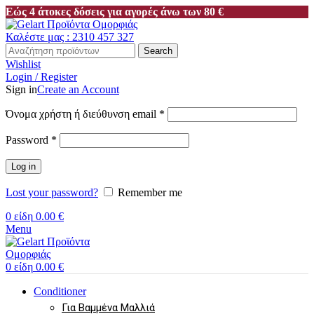
Εώς 4 άτοκες δόσεις για αγορές άνω των 80 €
Καλέστε μας : 2310 457 327
Search
Wishlist
Login / Register
Sign in
Create an Account
Απαιτείται
Όνομα χρήστη ή διεύθυνση email
*
Απαιτείται
Password
*
Log in
Lost your password?
Remember me
0
είδη
0.00
€
Menu
0
είδη
0.00
€
Conditioner
Για Βαμμένα Μαλλιά