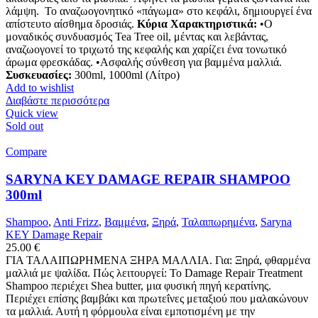
λάμψη. Το αναζωογονητικό «πάγωμα» στο κεφάλι, δημιουργεί ένα
απίστευτο αίσθημα δροσιάς.
Κύρια Χαρακτηριστικά:
•Ο
μοναδικός συνδυασμός Tea Tree oil, μέντας και λεβάντας,
αναζωογονεί το τριχωτό της κεφαλής και χαρίζει ένα τονωτικό
άρωμα φρεσκάδας. •Ασφαλής σύνθεση για βαμμένα μαλλιά.
Συσκευασίες:
300ml, 1000ml (Λίτρο)
Add to wishlist
Διαβάστε περισσότερα
Quick view
Sold out
Compare
SARYNA KEY DAMAGE REPAIR SHAMPOO
300ml
Shampoo
,
Anti Frizz
,
Βαμμένα
,
Ξηρά
,
Ταλαιπωρημένα
,
Saryna
KEY Damage Repair
25.00
€
ΓΙΑ ΤΑΛΑΙΠΩΡΗΜΕΝΑ ΞΗΡΑ ΜΑΛΛΙΑ. Για: Ξηρά, φθαρμένα
μαλλιά με ψαλίδα. Πώς λειτουργεί: Το Damage Repair Treatment
Shampoo περιέχει Shea butter, μια φυσική πηγή κερατίνης.
Περιέχει επίσης βαμβάκι και πρωτεΐνες μεταξιού που μαλακώνουν
τα μαλλιά. Αυτή η φόρμουλα είναι εμποτισμένη με την