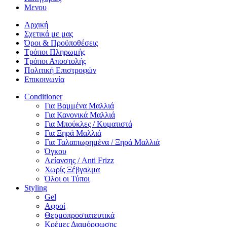
Μενου
Αρχική
Σχετικά με μας
Όροι & Προϋποθέσεις
Τρόποι Πληρωμής
Τρόποι Αποστολής
Πολιτική Επιστροφών
Επικοινωνία
Conditioner
Για Βαμμένα Μαλλιά
Για Κανονικά Μαλλιά
Για Μπούκλες / Κυματιστά
Για Ξηρά Μαλλιά
Για Ταλαιπωρημένα / Ξηρά Μαλλιά
Όγκου
Λείανσης / Anti Frizz
Χωρίς Ξέβγαλμα
Όλοι οι Τύποι
Styling
Gel
Αφροί
Θερμοπροστατευτικά
Κρέμες Διαμόρφωσης