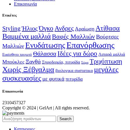
Επικοινωνία
Ετικέτες
Ατίθασα
Όγκο
Ανδρες
Ήλιος
Styling
Αραίωση
Βαμμένα μαλλιά
Βαφές Μαλλιών
Βούρτσες
Επανόρθωσης
Ενυδάτωσης
Μαλλιών
Ιδέες για δώρο
Θάλασσα
Λιπαρά μαλλιά
Ευαίσθητο τριχωτό
Τριχόπτωση
Ξανθά
Μπούκλες
Ξηροδερμία, πιτυρίδα
Σώμα
Χωρίς Ξέβγαλμα
μεγάλες
βιολογικα συστατικα
συσκευασίες
με φυτικά
πιτυρίδα
Επικοινωνία
2310457327
Copyright © 2024 | GelArt | All rights reserved.
Search
Κατηγοριες