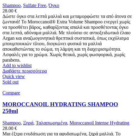
Shampoo
,
Sulfate Free
,
Όγκο
28.00
€
Δώστε όγκο στα λεπτά μαλλιά και μεταμορφώστε τα από άτονα σε
ζωντανά! Το Moroccanoil® Extra Volume Shampoo ενεργεί χωρίς
να προσθέτει βάρος, καθαρίζοντας απαλά και προσθέτοντας όγκο
στα λεπτά, αδύναμα μαλλιά. Με πλούσιο σε αντιοξειδωτικά έλαιο
Argan και αναζωογονητικά θρεπτικά συστατικά, όπως εκχύλισμα
μπουμπουκιών τίλιου, διογκώνει φυσικά τα μαλλιά
αποκαθιστώντας το σώμα, τη λάμψη και τη διαχειρισιμότητα.
Ασφαλές για το χρώμα. Χωρίς θειικά, χωρίς φωσφορικά, χωρίς
parabens.
Add to wishlist
Διαβάστε περισσότερα
Quick view
Sold out
Compare
MOROCCANOIL HYDRATING SHAMPOO
250ml
Shampoo
,
Ξηρά
,
Ταλαιπωρημένα
,
Moroccanoil Intense Hydrating
28.00
€
Μια έξτρα ενυδάτωση για τα αφυδατωμένα, ξηρά μαλλιά. Το