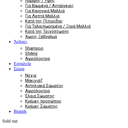
Λάμψης / Υφής
Για Βαμμένα / Ανταύγειες
Για Κανονικά Μαλλιά
Για Λεπτά Μαλλιά
Κατά της Πιτυρίδας
Για Ταλαιπωρημένα / Ξηρά Μαλλιά
Κατά της Τριχόπτωσης
Χωρίς Ξέβγαλμα
Άνδρες
Shampoo
Styling
Αφρόλουτρα
Εργαλεία
Σώμα
Νύχια
Μακιγιάζ
Αντηλιακά Σώματος
Αφρόλουτρα
Έλαια Σώματος
Κρέμες προσώπου
Κρέμες Σώματος
Brands
Sold out