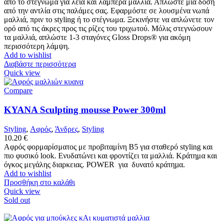
από το στέγνωμα για λεία και λαμπερά μαλλιά. Απλώστε μια δόση
από την αντλία στις παλάμες σας. Εφαρμόστε σε λουσμένα νωπά
μαλλιά, πριν το styling ή το στέγνωμα. Ξεκινήστε να απλώνετε τον
ορό από τις άκρες προς τις ρίζες του τριχωτού. Μόλις στεγνώσουν
τα μαλλιά, απλώστε 1-3 σταγόνες Gloss Drops® για ακόμη
περισσότερη λάμψη.
Add to wishlist
Διαβάστε περισσότερα
Quick view
Compare
KYANA Sculpting mousse Power 300ml
Styling
,
Αφρός
,
Άνδρες
,
Styling
10.20
€
Αφρός φορμαρίσματος με προβιταμίνη Β5 για σταθερό styling και
πιο φυσικό look. Ενυδατώνει και φροντίζει τα μαλλιά. Κράτημα και
όγκος μεγάλης διαρκειας. POWER για δυνατό κράτηµα.
Add to wishlist
Προσθήκη στο καλάθι
Quick view
Sold out