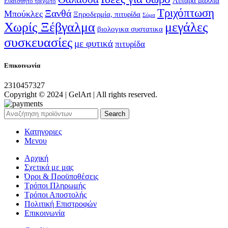
Λιπαρά μαλλιά
Ευαίσθητο τριχωτό
Τριχόπτωση
Ξανθά
Μπούκλες
Ξηροδερμία, πιτυρίδα
Σώμα
Χωρίς Ξέβγαλμα
μεγάλες
βιολογικα συστατικα
συσκευασίες
με φυτικά
πιτυρίδα
Επικοινωνία
2310457327
Copyright © 2024 | GelArt | All rights reserved.
Search
Κατηγοριες
Μενου
Αρχική
Σχετικά με μας
Όροι & Προϋποθέσεις
Τρόποι Πληρωμής
Τρόποι Αποστολής
Πολιτική Επιστροφών
Επικοινωνία