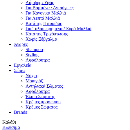
Λάμψης / Υφής
Για Βαμμένα / Ανταύγειες
Για Κανονικά Μαλλιά
Για Λεπτά Μαλλιά
Κατά της Πιτυρίδας
Για Ταλαιπωρημένα / Ξηρά Μαλλιά
Κατά της Τριχόπτωσης
Χωρίς Ξέβγαλμα
Άνδρες
Shampoo
Styling
Αφρόλουτρα
Εργαλεία
Σώμα
Νύχια
Μακιγιάζ
Αντηλιακά Σώματος
Αφρόλουτρα
Έλαια Σώματος
Κρέμες προσώπου
Κρέμες Σώματος
Brands
Καλάθι
Κλείσιμο