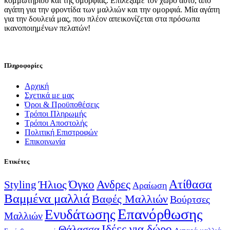
κομμωτηρίου και της ομορφιάς. Επιλέξαμε τον χώρο αυτό, από
αγάπη για την φροντίδα των μαλλιών και την ομορφιά. Μία αγάπη
για την δουλειά μας, που πλέον απεικονίζεται στα πρόσωπα
ικανοποιημένων πελατών!
Πληροφορίες
Αρχική
Σχετικά με μας
Όροι & Προϋποθέσεις
Τρόποι Πληρωμής
Τρόποι Αποστολής
Πολιτική Επιστροφών
Επικοινωνία
Ετικέτες
Ατίθασα
Όγκο
Ανδρες
Ήλιος
Styling
Αραίωση
Βαμμένα μαλλιά
Βαφές Μαλλιών
Βούρτσες
Επανόρθωσης
Ενυδάτωσης
Μαλλιών
Ιδέες για δώρο
Θάλασσα