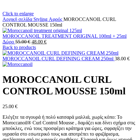
Click to enlarge
Αρχική σελίδα
Styling
Αφρός
MOROCCANOIL CURL
CONTROL MOUSSE 150ml
MOROCCANOIL TREATMENT ORIGINAL 100ml + 25ml
Δώρο
55.00
€
48.00
€
Back to products
MOROCCANOIL CURL DEFINING CREAM 250ml
38.00
€
MOROCCANOIL CURL
CONTROL MOUSSE 150ml
25.00
€
Ελέγξτε τα σγουρά ή πολύ κατσαρά μαλλιά, χωρίς κόπο: Το
Moroccanoil® Curl Control Mousse , δαμάζει και δίνει σχήμα στις
μπούκλες, ενώ τους προσφέρει κράτημα για ώρες, σφραγίζει την
υγρασία στο εσωτερικό τους και αποτρέπει το φριζάρισμα,
ανεξάρτητα από τις καιρικές συνθήκες. Ελαφριά και όμως ισχυρή