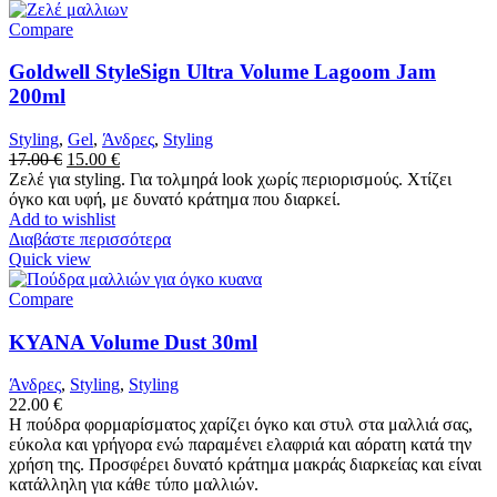
Compare
Goldwell StyleSign Ultra Volume Lagoom Jam
200ml
Styling
,
Gel
,
Άνδρες
,
Styling
17.00
€
15.00
€
Ζελέ για styling. Για τολμηρά look χωρίς περιορισμούς. Χτίζει
όγκο και υφή, με δυνατό κράτημα που διαρκεί.
Add to wishlist
Διαβάστε περισσότερα
Quick view
Compare
KYANA Volume Dust 30ml
Άνδρες
,
Styling
,
Styling
22.00
€
Η πούδρα φορμαρίσματος χαρίζει όγκο και στυλ στα μαλλιά σας,
εύκολα και γρήγορα ενώ παραμένει ελαφριά και αόρατη κατά την
χρήση της. Προσφέρει δυνατό κράτημα μακράς διαρκείας και είναι
κατάλληλη για κάθε τύπο μαλλιών.