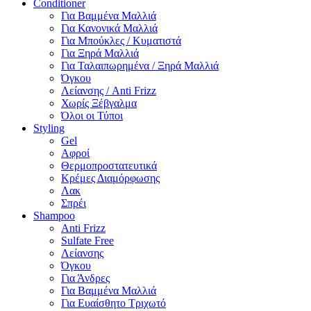
Conditioner
Για Βαμμένα Μαλλιά
Για Κανονικά Μαλλιά
Για Μπούκλες / Κυματιστά
Για Ξηρά Μαλλιά
Για Ταλαιπωρημένα / Ξηρά Μαλλιά
Όγκου
Λείανσης / Anti Frizz
Χωρίς Ξέβγαλμα
Όλοι οι Τύποι
Styling
Gel
Αφροί
Θερμοπροστατευτικά
Κρέμες Διαμόρφωσης
Λακ
Σπρέι
Shampoo
Anti Frizz
Sulfate Free
Λείανσης
Όγκου
Για Άνδρες
Για Βαμμένα Μαλλιά
Για Ευαίσθητο Τριχωτό