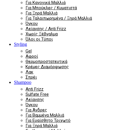
Για Κανονικά Μαλλιά
Για Μπούκλες / Κυματιστά
Για Ξηρά Μαλλιά
Για Ταλαιπωρημένα / Ξηρά Μαλλιά
Όγκου
Λείανσης / Anti Frizz
Χωρίς Ξέβγαλμα
Όλοι οι Τύποι
Styling
Gel
Αφροί
Θερμοπροστατευτικά
Κρέμες Διαμόρφωσης
Λακ
Σπρέι
Shampoo
Anti Frizz
Sulfate Free
Λείανσης
Όγκου
Για Άνδρες
Για Βαμμένα Μαλλιά
Για Ευαίσθητο Τριχωτό
Για Ξηρά Μαλλιά