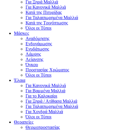
Για Ξηρά Μαλλιά
Για Κανονικά Μαλλιά
Κατά της Πιτυρίδας
Για Ταλαιπωρημένα Μαλλιά
Κατά της Τριχόπτωσης
Όλοι οι Τύποι
Μάσκες
Αναδόμησης
Ενδυνάμωσης
Ενυδάτωσης
Λάμψης
Λείανσης
Όγκου
Προστασίας Χρώματος
Όλοι οι Τύποι
Έλαια
Για Κανονικά Μαλλιά
Για Βαμμένα Μαλλιά
Για το Καλοκαίρι
Για Ξηρά / Ατίθασα Μαλλιά
Για Ταλαιπωρημένα Μαλλιά
Για Χονδρά Μαλλιά
Όλοι οι Τύποι
Θεραπείες
Θερμοπροστασίας