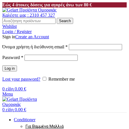
Εώς 4 άτοκες δόσεις για αγορές άνω των 80 €
Καλέστε μας : 2310 457 327
Search
Wishlist
Login / Register
Sign in
Create an Account
Όνομα χρήστη ή διεύθυνση email
*
Password
*
Log in
Lost your password?
Remember me
0
είδη
0.00
€
Menu
0
είδη
0.00
€
Conditioner
Για Βαμμένα Μαλλιά