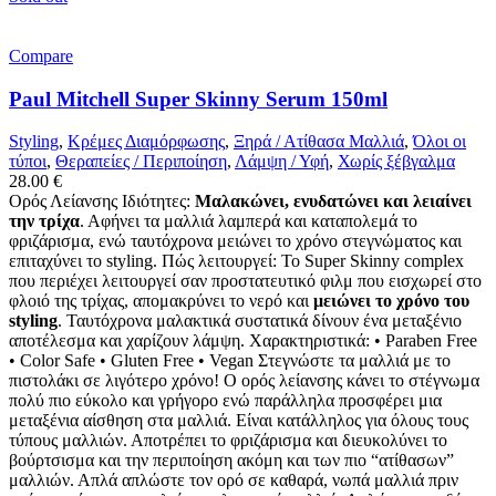
Compare
Paul Mitchell Super Skinny Serum 150ml
Styling
,
Κρέμες Διαμόρφωσης
,
Ξηρά / Ατίθασα Μαλλιά
,
Όλοι οι
τύποι
,
Θεραπείες / Περιποίηση
,
Λάμψη / Υφή
,
Χωρίς ξέβγαλμα
28.00
€
Ορός Λείανσης Ιδιότητες:
Μαλακώνει, ενυδατώνει και λειαίνει
την τρίχα
. Αφήνει τα μαλλιά λαμπερά και καταπολεμά το
φριζάρισμα, ενώ ταυτόχρονα μειώνει το χρόνο στεγνώματος και
επιταχύνει το styling. Πώς λειτουργεί: Το Super Skinny complex
που περιέχει λειτουργεί σαν προστατευτικό φιλμ που εισχωρεί στο
φλοιό της τρίχας, απομακρύνει το νερό και
μειώνει το χρόνο του
styling
. Ταυτόχρονα μαλακτικά συστατικά δίνουν ένα μεταξένιο
αποτέλεσμα και χαρίζουν λάμψη. Χαρακτηριστικά: • Paraben Free
• Color Safe • Gluten Free • Vegan Στεγνώστε τα μαλλιά με το
πιστολάκι σε λιγότερο χρόνο! Ο ορός λείανσης κάνει το στέγνωμα
πολύ πιο εύκολο και γρήγορο ενώ παράλληλα προσφέρει μια
μεταξένια αίσθηση στα μαλλιά. Είναι κατάλληλoς για όλους τους
τύπους μαλλιών. Αποτρέπει το φριζάρισμα και διευκολύνει το
βούρτσισμα και την περιποίηση ακόμη και των πιο “ατίθασων”
μαλλιών. Απλά απλώστε τον ορό σε καθαρά, νωπά μαλλιά πριν