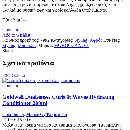
σύνθεση εμπλουτισμένη με έλαιο Αrgan, χαρίζει απαλά, λεία
μαλλιά με φυσική υφή και χωρίς κολλώδη υπολείμματα.
Εξαντλημένο
Compare
Add to wishlist
Κωδικός προϊόντος:
7992
Κατηγορίες:
Styling
,
Αφρός
Ετικέτες:
Styling
,
Μπούκλες
Μάρκα:
MOROCCANOIL
Share:
Σχετικά προϊόντα
-29%
Sold out
Compare
Goldwell Dualsenses Curls & Waves Hydrating
Conditioner 200ml
Conditioner
,
Μπούκλες/Κυματιστά
21.00
€
15.00
€
Μαλακτική κρέμα για φυσικά κυμματιστά, σγουρά ή περμανάντ