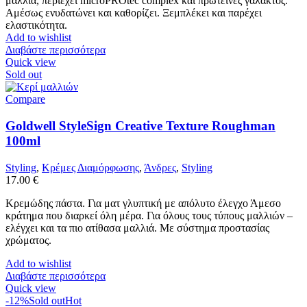
μαλλιά, περιέχει microPROtec complex και πρωτεϊνες γάλακτος.
Αμέσως ενυδατώνει και καθορίζει. Ξεμπλέκει και παρέχει
ελαστικότητα.
Add to wishlist
Διαβάστε περισσότερα
Quick view
Sold out
Compare
Goldwell StyleSign Creative Texture Roughman
100ml
Styling
,
Κρέμες Διαμόρφωσης
,
Άνδρες
,
Styling
17.00
€
Κρεμώδης πάστα. Για ματ γλυπτική με απόλυτο έλεγχο Άμεσο
κράτημα που διαρκεί όλη μέρα. Για όλους τους τύπους μαλλιών –
ελέγχει και τα πιο ατίθασα μαλλιά. Με σύστημα προστασίας
χρώματος.
Add to wishlist
Διαβάστε περισσότερα
Quick view
-12%
Sold out
Hot