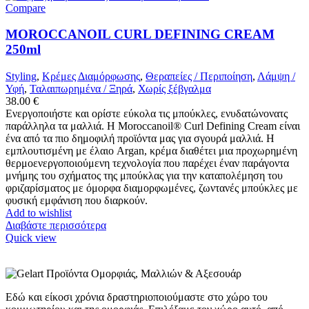
Compare
MOROCCANOIL CURL DEFINING CREAM
250ml
Styling
,
Κρέμες Διαμόρφωσης
,
Θεραπείες / Περιποίηση
,
Λάμψη /
Υφή
,
Ταλαιπωρημένα / Ξηρά
,
Χωρίς ξέβγαλμα
38.00
€
Ενεργοποιήστε και ορίστε εύκολα τις μπούκλες, ενυδατώνονατς
παράλληλα τα μαλλιά. Η Moroccanoil® Curl Defining Cream είναι
ένα από τα πιο δημοφιλή προϊόντα μας για σγουρά μαλλιά. Η
εμπλουτισμένη με έλαιο Argan, κρέμα διαθέτει μια προχωρημένη
θερμοενεργοποιούμενη τεχνολογία που παρέχει έναν παράγοντα
μνήμης του σχήματος της μπούκλας για την καταπολέμηση του
φριζαρίσματος με όμορφα διαμορφωμένες, ζωντανές μπούκλες με
φυσική εμφάνιση που διαρκούν.
Add to wishlist
Διαβάστε περισσότερα
Quick view
Εδώ και είκοσι χρόνια δραστηριοποιούμαστε στο χώρο του