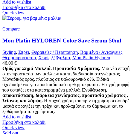
Add to wishlist
Προσθήκη στο καλάθι
Quick view
Compare
Mon Platin HYLOREN Color Save Serum 50ml
Styling
,
Σπρέι
,
Θεραπείες / Περιποίηση
,
Βαμμένα / Ανταύγειες
,
Θερμοπροστασία
,
Χωρίς ξέβγαλμα
,
Mon Platin Hyloren
46.00
€
Ορός για Ξηρά Μαλλιά. Προστασία Χρώματος.
Μια νέα εποχή
στην προστασία των μαλλιών και τη διαδικασία στεγνώματος.
Μοναδικός ορός, πλούσιος σε υαλουρονικό οξύ. Ειδικά
σχεδιασμένος για προστασία από τη θερμοκρασία . Η υγρή μορφή
του εστιάζει στα κατεστραμμένα μαλλιά.
Ενυδάτωση,
αποκατάσταση, διάρκεια χτενίσματος, προστασία χρώματος ,
λείανση και λάμψη.
Η συχνή χρήση του πριν τη χρήση σεσουάρ/
μασιά σφραγίζει την τρίχα και προλαμβάνει το θάμπωμα και το
ξεθώριασμα του χρώματος.
Add to wishlist
Προσθήκη στο καλάθι
Quick view
Sold out