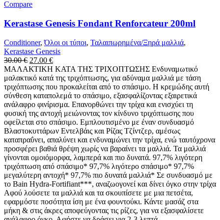
Compare
Kerastase Genesis Fondant Renforcateur 200ml
Conditioner
,
Όλοι οι τύποι
,
Ταλαιπωρημένα/Ξηρά μαλλιά
,
Kerastase Genesis
Original
Η
30.00
€
27.00
€
price
τρέχουσα
ΜΑΛΑΚΤΙΚΗ ΚΑΤΑ ΤΗΣ ΤΡΙΧΟΠΤΩΣΗΣ Ενδυναμωτικό
was:
τιμή
μαλακτικό κατά της τριχόπτωσης, για αδύναμα μαλλιά με τάση
30.00 €.
είναι:
τριχόπτωσης που προκαλείται από το σπάσιμο. Η κρεμώδης αυτή
27.00 €.
σύνθεση καταπολεμά το σπάσιμο, εξασφαλίζοντας εξαιρετικά
ανάλαφρο φινίρισμα. Επανορθώνει την τρίχα και ενισχύει τη
φυσική της αντοχή μειώνοντας τον κίνδυνο τριχόπτωσης που
οφείλεται στο σπάσιμο. Εμπλουτισμένο με έναν συνδυασμό
Βλαστοκυττάρων Εντελβάις και Ρίζας Τζίντζερ, αμέσως
καταπραΰνει, απαλύνει και ενδυναμώνει την τρίχα, ενώ ταυτόχρονα
προσφέρει βαθιά θρέψη χωρίς να βαραίνει τα μαλλιά. Τα μαλλιά
γίνονται ομοιόμορφα, λαμπερά και πιο δυνατά. 97,7% λιγότερη
τριχόπτωση από σπάσιμο* 97,7% λιγότερο σπάσιμο* 97,7%
μεγαλύτερη αντοχή* 97,7% πιο δυνατά μαλλιά* Σε συνδυασμό με
το Bain Hydra-Fortifiant***, αναζωογονεί και δίνει όγκο στην τρίχα
Αφού λούσετε τα μαλλιά και τα σκουπίσετε με μια πετσέτα,
εφαρμόστε ποσότητα ίση με ένα φουντούκι. Κάντε μασάζ στα
μήκη & στις άκρες αποφεύγοντας τις ρίζες, για να εξασφαλίσετε
ανάλαφρο όγκο. Αφήστε να δράσει για 2-3 λεπτά.