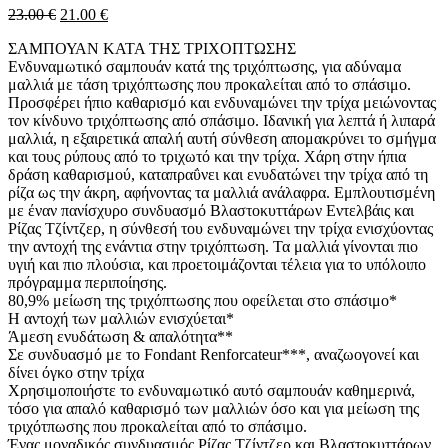
Original
Η
23.00
€
21.00
€
price
τρέχουσα
ΣΑΜΠΟΥΑΝ ΚΑΤΑ ΤΗΣ ΤΡΙΧΟΠΤΩΣΗΣ
was:
τιμή
Ενδυναμωτικό σαμπουάν κατά της τριχόπτωσης, για αδύναμα
23.00 €.
είναι:
μαλλιά με τάση τριχόπτωσης που προκαλείται από το σπάσιμο.
21.00 €.
Προσφέρει ήπιο καθαρισμό και ενδυναμώνει την τρίχα μειώνοντας
τον κίνδυνο τριχόπτωσης από σπάσιμο. Ιδανική για λεπτά ή λιπαρά
μαλλιά, η εξαιρετικά απαλή αυτή σύνθεση απομακρύνει το σμήγμα
και τους ρύπους από το τριχωτό και την τρίχα. Χάρη στην ήπια
δράση καθαρισμού, καταπραΰνει και ενυδατώνει την τρίχα από τη
ρίζα ως την άκρη, αφήνοντας τα μαλλιά ανάλαφρα. Εμπλουτισμένη
με έναν πανίσχυρο συνδυασμό Βλαστοκυττάρων Εντελβάις και
Ρίζας Τζίντζερ, η σύνθεσή του ενδυναμώνει την τρίχα ενισχύοντας
την αντοχή της ενάντια στην τριχόπτωση. Τα μαλλιά γίνονται πιο
υγιή και πιο πλούσια, και προετοιμάζονται τέλεια για το υπόλοιπο
πρόγραμμα περιποίησης.
80,9% μείωση της τριχόπτωσης που οφείλεται στο σπάσιμο*
Η αντοχή των μαλλιών ενισχύεται*
Άμεση ενυδάτωση & απαλότητα**
Σε συνδυασμό με το Fondant Renforcateur***, αναζωογονεί και
δίνει όγκο στην τρίχα
Χρησιμοποιήστε το ενδυναμωτικό αυτό σαμπουάν καθημερινά,
τόσο για απαλό καθαρισμό των μαλλιών όσο και για μείωση της
τριχότπωσης που προκαλείται από το σπάσιμο.
Ένας μοναδικός συνδυασμός Ρίζας Τζίντζερ και Βλαστοκυττάρων