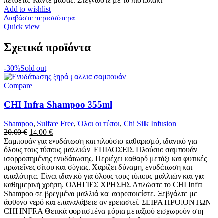
πετσέτα. Κάντε μασάζ. Στεγνώστε με το πιστολάκι.
Add to wishlist
Διαβάστε περισσότερα
Quick view
Σχετικά προϊόντα
-30%
Sold out
Compare
CHI Infra Shampoo 355ml
Shampoo
,
Sulfate Free
,
Όλοι οι τύποι
,
Chi Silk Infusion
Original
Η
20.00
€
14.00
€
price
τρέχουσα
Σαμπουάν για ενυδάτωση και πλούσιο καθαρισμό, ιδανικό για
was:
τιμή
όλους τους τύπους μαλλιών. ΕΠΙΔΟΣΕΙΣ Πλούσιο σαμπουάν
20.00 €.
είναι:
ισορροπημένης ενυδάτωσης. Περιέχει καθαρό μετάξι και φυτικές
14.00 €.
πρωτεΐνες σίτου και σόγιας. Χαρίζει δύναμη, ενυδάτωση και
απαλότητα. Είναι ιδανικό για όλους τους τύπους μαλλιών και για
καθημερινή χρήση. ΟΔΗΓΙΕΣ ΧΡΗΣΗΣ Απλώστε το CHI Infra
Shampoo σε βρεγμένα μαλλιά και αφροποιείστε. Ξεβγάλτε με
άφθονο νερό και επαναλάβετε αν χρειαστεί. ΣΕΙΡΑ ΠΡΟΙΟΝΤΩΝ
CHI INFRA Θετικά φορτισμένα μόρια μεταξιού εισχωρούν στη