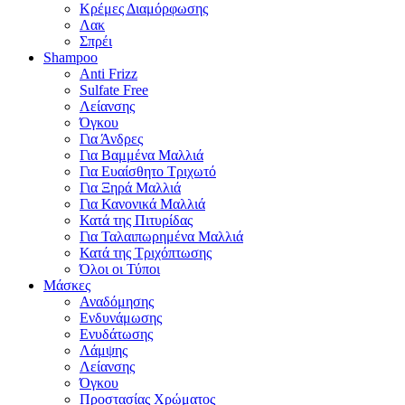
Κρέμες Διαμόρφωσης
Λακ
Σπρέι
Shampoo
Anti Frizz
Sulfate Free
Λείανσης
Όγκου
Για Άνδρες
Για Βαμμένα Μαλλιά
Για Ευαίσθητο Τριχωτό
Για Ξηρά Μαλλιά
Για Κανονικά Μαλλιά
Κατά της Πιτυρίδας
Για Ταλαιπωρημένα Μαλλιά
Κατά της Τριχόπτωσης
Όλοι οι Τύποι
Μάσκες
Αναδόμησης
Ενδυνάμωσης
Ενυδάτωσης
Λάμψης
Λείανσης
Όγκου
Προστασίας Χρώματος