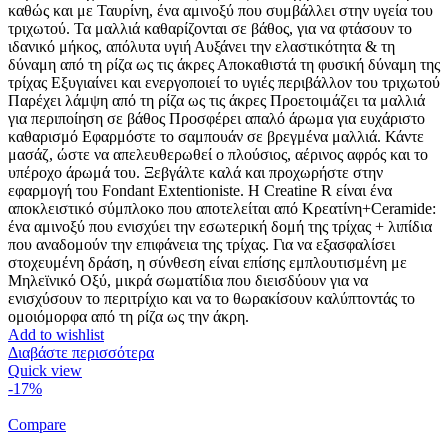
καθώς και με Ταυρίνη, ένα αμινοξύ που συμβάλλει στην υγεία του
τριχωτού. Τα μαλλιά καθαρίζονται σε βάθος, για να φτάσουν το
ιδανικό μήκος, απόλυτα υγιή Αυξάνει την ελαστικότητα & τη
δύναμη από τη ρίζα ως τις άκρες Αποκαθιστά τη φυσική δύναμη της
τρίχας Εξυγιαίνει και ενεργοποιεί το υγιές περιβάλλον του τριχωτού
Παρέχει λάμψη από τη ρίζα ως τις άκρες Προετοιμάζει τα μαλλιά
για περιποίηση σε βάθος Προσφέρει απαλό άρωμα για ευχάριστο
καθαρισμό Εφαρμόστε το σαμπουάν σε βρεγμένα μαλλιά. Κάντε
μασάζ, ώστε να απελευθερωθεί ο πλούσιος, αέρινος αφρός και το
υπέροχο άρωμά του. Ξεβγάλτε καλά και προχωρήστε στην
εφαρμογή του Fondant Extentioniste. Η Creatine R είναι ένα
αποκλειστικό σύμπλοκο που αποτελείται από Κρεατίνη+Ceramide:
ένα αμινοξύ που ενισχύει την εσωτερική δομή της τρίχας + λιπίδια
που αναδομούν την επιφάνεια της τρίχας. Για να εξασφαλίσει
στοχευμένη δράση, η σύνθεση είναι επίσης εμπλουτισμένη με
Μηλεϊνικό Οξύ, μικρά σωματίδια που διεισδύουν για να
ενισχύσουν το περιτρίχιο και να το θωρακίσουν καλύπτοντάς το
ομοιόμορφα από τη ρίζα ως την άκρη.
Add to wishlist
Διαβάστε περισσότερα
Quick view
-17%
Compare