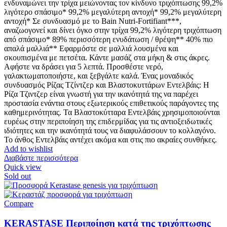
ενδυναμώνει την τρίχα μειώνοντας τον κίνδυνο τριχόπτωσης 99,2%
λιγότερο σπάσιμο* 99,2% μεγαλύτερη αντοχή* 99,2% μεγαλύτερη
αντοχή* Σε συνδυασμό με το Bain Nutri-Fortifiant***,
αναζωογονεί και δίνει όγκο στην τρίχα 99,2% λιγότερη τριχόπτωση
από σπάσιμο* 89% περισσότερη ενυδάτωση / θρέψη** 40% πιο
απαλά μαλλιά** Εφαρμόστε σε μαλλιά λουσμένα και
σκουπισμένα με πετσέτα. Κάντε μασάζ στα μήκη & στις άκρες.
Αφήστε να δράσει για 5 λεπτά. Προσθέστε νερό,
γαλακτωματοποιήστε, και ξεβγάλτε καλά. Ένας μοναδικός
συνδυασμός Ρίζας Τζίντζερ και Βλαστοκυττάρων Εντελβάις: Η
Ρίζα Τζιντζερ είναι γνωστή για την ικανότητά της να παρέχει
προστασία ενάντια στους εξωτερικούς επιθετικούς παράγοντες της
καθημερινότητας. Τα Βλαστοκύτταρα Εντελβάις χρησιμοποιούνται
ευρέως στην περιποίηση της επιδερμίδας για τις αντιοξειδωτικές
ιδιότητες και την ικανότητά τους να διαφυλάσσουν το κολλαγόνο.
Το άνθος Εντελβάις αντέχει ακόμα και στις πιο ακραίες συνθήκες.
Add to wishlist
Διαβάστε περισσότερα
Quick view
Sold out
Compare
KERASTASE Περιποίηση κατά της τριχόπτωσης