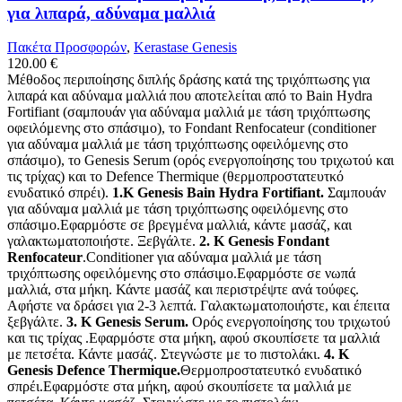
για λιπαρά, αδύναμα μαλλιά
Πακέτα Προσφορών
,
Kerastase Genesis
120.00
€
Μέθοδος περιποίησης διπλής δράσης κατά της τριχόπτωσης για
λιπαρά και αδύναμα μαλλιά που αποτελείται από το Bain Hydra
Fortifiant (σαμπουάν για αδύναμα μαλλιά με τάση τριχόπτωσης
οφειλόμενης στο σπάσιμο), το Fondant Renfocateur (conditioner
για αδύναμα μαλλιά με τάση τριχόπτωσης οφειλόμενης στο
σπάσιμο), το Genesis Serum (oρός ενεργοποίησης του τριχωτού και
τις τρίχας) και το Defence Thermique (θερμοπροστατευτκό
ενυδατικό σπρέι).
1.K Genesis Bain Hydra Fortifiant.
Σαμπουάν
για αδύναμα μαλλιά με τάση τριχόπτωσης οφειλόμενης στο
σπάσιμο.Εφαρμόστε σε βρεγμένα μαλλιά, κάντε μασάζ, και
γαλακτωματοποιήστε. Ξεβγάλτε.
2. K Genesis Fondant
Renfocateur
.Conditioner για αδύναμα μαλλιά με τάση
τριχόπτωσης οφειλόμενης στο σπάσιμο.Εφαρμόστε σε νωπά
μαλλιά, στα μήκη. Κάντε μασάζ και περιστρέψτε ανά τούφες.
Αφήστε να δράσει για 2-3 λεπτά. Γαλακτωματοποιήστε, και έπειτα
ξεβγάλτε.
3. K Genesis Serum.
Ορός ενεργοποίησης του τριχωτού
και τις τρίχας .Εφαρμόστε στα μήκη, αφού σκουπίσετε τα μαλλιά
με πετσέτα. Κάντε μασάζ. Στεγνώστε με το πιστολάκι.
4. K
Genesis Defence Thermique.
Θερμοπροστατευτκό ενυδατικό
σπρέι.Εφαρμόστε στα μήκη, αφού σκουπίσετε τα μαλλιά με