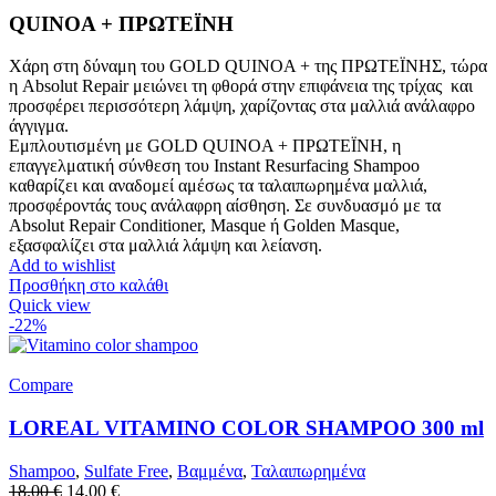
QUINOA + ΠΡΩΤΕΪΝΗ
Χάρη στη δύναμη του GOLD QUINOA + της ΠΡΩΤΕΪΝΗΣ, τώρα
η Absolut Repair μειώνει τη φθορά στην επιφάνεια της τρίχας και
προσφέρει περισσότερη λάμψη, χαρίζοντας στα μαλλιά ανάλαφρο
άγγιγμα.
Εμπλουτισμένη με GOLD QUINOA + ΠΡΩΤΕΪΝΗ, η
επαγγελματική σύνθεση του Instant Resurfacing Shampoo
καθαρίζει και αναδομεί αμέσως τα ταλαιπωρημένα μαλλιά,
προσφέροντάς τους ανάλαφρη αίσθηση. Σε συνδυασμό με τα
Absolut Repair Conditioner, Masque ή Golden Masque,
εξασφαλίζει στα μαλλιά λάμψη και λείανση.
Add to wishlist
Προσθήκη στο καλάθι
Quick view
-22%
Compare
LOREAL VITAMINO COLOR SHAMPOO 300 ml
Shampoo
,
Sulfate Free
,
Βαμμένα
,
Ταλαιπωρημένα
Original
Η
18.00
€
14.00
€