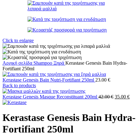
Click to enlarge
Αρχική σελίδα
Shampoo
Ξηρά
Kerastase Genesis Bain Hydra-
Fortifiant 250ml
Kerastase Genesis Bain Nutri-Fortifiant 250ml
23.00
€
Back to products
Original
Η
Kerastase Genesis Masque Reconstituant 200ml
42.00
€
35.00
€
price
τρέχ
was:
τιμή
42.00 €.
είναι:
Kerastase Genesis Bain Hydra-
35.00
Fortifiant 250ml