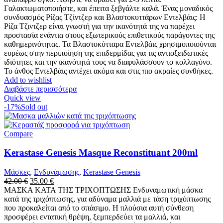
Γαλακτωματοποιήστε, και έπειτα ξεβγάλτε καλά. Ένας μοναδικός
συνδυασμός Ρίζας Τζίντζερ και Βλαστοκυττάρων Εντελβάις: Η
Ρίζα Τζιντζερ είναι γνωστή για την ικανότητά της να παρέχει
προστασία ενάντια στους εξωτερικούς επιθετικούς παράγοντες της
καθημερινότητας. Τα Βλαστοκύτταρα Εντελβάις χρησιμοποιούνται
ευρέως στην περιποίηση της επιδερμίδας για τις αντιοξειδωτικές
ιδιότητες και την ικανότητά τους να διαφυλάσσουν το κολλαγόνο.
Το άνθος Εντελβάις αντέχει ακόμα και στις πιο ακραίες συνθήκες.
Add to wishlist
Διαβάστε περισσότερα
Quick view
-17%
Sold out
Compare
Kerastase Genesis Masque Reconstituant 200ml
Μάσκες
,
Ενδυνάμωσης
,
Kerastase Genesis
Original
Η
42.00
€
35.00
€
price
τρέχουσα
ΜΑΣΚΑ ΚΑΤΑ ΤΗΣ ΤΡΙΧΟΠΤΩΣΗΣ Ενδυναμωτική μάσκα
was:
τιμή
κατά της τριχόπτωσης, για αδύναμα μαλλιά με τάση τριχόπτωσης
42.00 €.
είναι:
που προκαλείται από το σπάσιμο. Η πλούσια αυτή σύνθεση
35.00 €.
προσφέρει εντατική θρέψη, ξεμπερδεύει τα μαλλιά, και