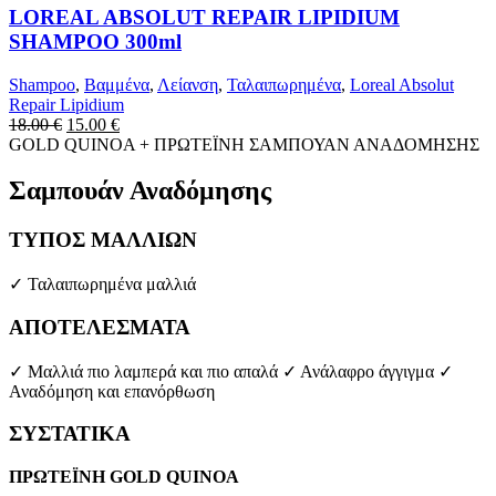
LOREAL ABSOLUT REPAIR LIPIDIUM
SHAMPOO 300ml
Shampoo
,
Βαμμένα
,
Λείανση
,
Ταλαιπωρημένα
,
Loreal Absolut
Repair Lipidium
Original
Η
18.00
€
15.00
€
price
τρέχουσα
GOLD QUINOA + ΠΡΩΤΕΪΝΗ ΣΑΜΠΟΥΑΝ ΑΝΑΔΟΜΗΣΗΣ
was:
τιμή
18.00 €.
είναι:
Σαμπουάν
Αναδόμησης
15.00 €.
ΤΥΠΟΣ ΜΑΛΛΙΩΝ
✓ Ταλαιπωρημένα μαλλιά
ΑΠΟΤΕΛΕΣΜΑΤΑ
✓ Μαλλιά πιο λαμπερά και πιο απαλά ✓ Ανάλαφρο άγγιγμα ✓
Αναδόμηση και επανόρθωση
ΣΥΣΤΑΤΙΚΑ
ΠΡΩΤΕΪΝΗ GOLD QUINOA