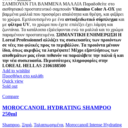
price
τρέχουσα
ΣΑΜΠΟΥΑΝ ΓΙΑ ΒΑΜΜΕΝΑ ΜΑΛΛΙΑ Παραδοθείτε στο
was:
τιμή
αισθησιακό προστατευτικό σαμπουάν
Vitamino Color A-OX
για
18.00 €.
είναι:
βαμμένα μαλλιά που προσφέρει απαλότητα και θρέψη, και φιξάρει
14.00 €.
το χρώμα. Εμπλουτισμένο με ένα
αντιοξειδωτικό σύμπλεγμα
και
με
φίλτρα UV
, το χρώμα που έχετε επιλέξει έχει λάμψη και
ζωντάνια. Τα κατάλοιπα εξαλείφονται ενώ τα μαλλιά και το χρώμα
παραμένουν προστατευμένα.
ΣΗΜΑΝΤΙΚΗ ΕΝΗΜΕΡΩΣΗ Η
Loreal Professionnel αλλάζει τις συσκευασίες των προιόντων
σε νέες πιο φιλικές προς το περιβάλλον. Τα προιόντα μένουν
ίδια, όπως ακριβώς τα λατρέψατε! Μέχρι εξαντλήσεως των
αποθεμάτων μας είναι πιθανόν να παραλάβετε την παλιά ή και
την νέα συσκευασία. Περισσότερες πληροφορίες στην
LOREAL HELLAS 2106188500
Add to wishlist
Προσθήκη στο καλάθι
Quick view
Sold out
Compare
MOROCCANOIL HYDRATING SHAMPOO
250ml
Shampoo
,
Ξηρά
,
Ταλαιπωρημένα
,
Moroccanoil Intense Hydrating