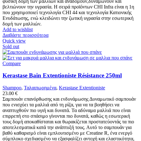
φυσική δομή των μαλλιών και αναδομούν,δυναμώνουν και
βελτιώνουν την υγρασία. Η σειρά προϊόντων CHI Infra είναι η 1η
που χρησιμοποιεί τεχνολογία CHI 44 και τεχνολογία Κατιονικής
Ενυδάτωσης, ενώ κλειδώνει την ζωτική υγρασία στην εσωτερική
δομή των μαλλιών.
Add to wishlist
Διαβάστε περισσότερα
Quick view
Sold out
Compare
Kerastase Bain Extentioniste Résistance 250ml
Shampoo
,
Ταλαιπωρημένα
,
Kerastase Extentioniste
23.00
€
Σαμπουάν επανόρθωσης και ενδυνάμωσης Δυναμωτικό σαμπουάν
που ενισχύει τα μαλλιά από τη ρίζα, για να τα βοηθήσει να
αναπτυχθούν πιο υγιή και δυνατά. Τα αδύναμα μαλλιά που είναι
επιρρεπή στο σπάσιμο γίνονται πιο δυνατά, καθώς η εσωτερική
τους δομή αποκαθίσταται και θωρακίζεται προστατεύοντάς τα πιο
αποτελεσματικά κατά την ανάπτυξή τους. Αυτό το σαμπουάν για
βαθύ καθαρισμό είναι εμπλουτισμένο με Creatine R, ένα ενεργό
σύμπλοκο σχεδιασμένο να εξασφαλίζει αντοχή και ελαστικότητα,