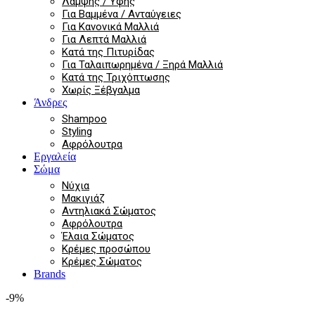
Λάμψης / Υφής
Για Βαμμένα / Ανταύγειες
Για Κανονικά Μαλλιά
Για Λεπτά Μαλλιά
Κατά της Πιτυρίδας
Για Ταλαιπωρημένα / Ξηρά Μαλλιά
Κατά της Τριχόπτωσης
Χωρίς Ξέβγαλμα
Άνδρες
Shampoo
Styling
Αφρόλουτρα
Εργαλεία
Σώμα
Νύχια
Μακιγιάζ
Αντηλιακά Σώματος
Αφρόλουτρα
Έλαια Σώματος
Κρέμες προσώπου
Κρέμες Σώματος
Brands
-9%