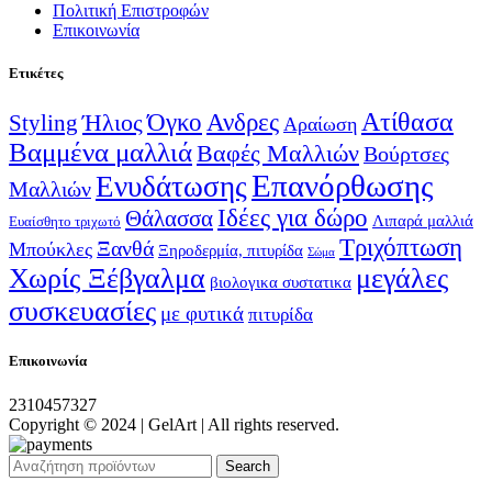
Πολιτική Επιστροφών
Επικοινωνία
Ετικέτες
Ατίθασα
Όγκο
Ανδρες
Ήλιος
Styling
Αραίωση
Βαμμένα μαλλιά
Βαφές Μαλλιών
Βούρτσες
Επανόρθωσης
Ενυδάτωσης
Μαλλιών
Ιδέες για δώρο
Θάλασσα
Λιπαρά μαλλιά
Ευαίσθητο τριχωτό
Τριχόπτωση
Ξανθά
Μπούκλες
Ξηροδερμία, πιτυρίδα
Σώμα
Χωρίς Ξέβγαλμα
μεγάλες
βιολογικα συστατικα
συσκευασίες
με φυτικά
πιτυρίδα
Επικοινωνία
2310457327
Copyright © 2024 | GelArt | All rights reserved.
Search