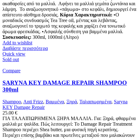
ακαθαρσίες από τα μαλλιά. Αφήνει τα μαλλιά γεμάτα ζωντάνια και
λάμψη. Το αναζωογονητικό «πάγωμα» στο κεφάλι, δημιουργεί ένα
απίστευτο αίσθημα δροσιάς.
Κύρια Χαρακτηριστικά:
•Ο
μοναδικός συνδυασμός Tea Tree oil, μέντας και λεβάντας,
αναζωογονεί το τριχωτό της κεφαλής και χαρίζει ένα τονωτικό
άρωμα φρεσκάδας. •Ασφαλής σύνθεση για βαμμένα μαλλιά.
Συσκευασίες:
300ml, 1000ml (Λίτρο)
Add to wishlist
Διαβάστε περισσότερα
Quick view
Sold out
Compare
SARYNA KEY DAMAGE REPAIR SHAMPOO
300ml
Shampoo
,
Anti Frizz
,
Βαμμένα
,
Ξηρά
,
Ταλαιπωρημένα
,
Saryna
KEY Damage Repair
25.00
€
ΓΙΑ ΤΑΛΑΙΠΩΡΗΜΕΝΑ ΞΗΡΑ ΜΑΛΛΙΑ. Για: Ξηρά, φθαρμένα
μαλλιά με ψαλίδα. Πώς λειτουργεί: Το Damage Repair Treatment
Shampoo περιέχει Shea butter, μια φυσική πηγή κερατίνης.
Περιέχει επίσης βαμβάκι και πρωτεΐνες μεταξιού που μαλακώνουν