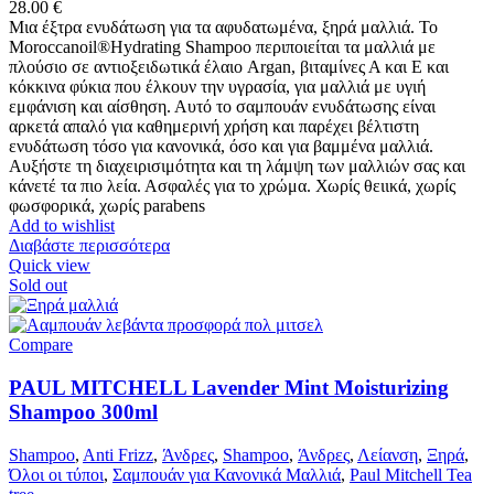
28.00
€
Μια έξτρα ενυδάτωση για τα αφυδατωμένα, ξηρά μαλλιά. Το
Moroccanoil®Hydrating Shampoo περιποιείται τα μαλλιά με
πλούσιο σε αντιοξειδωτικά έλαιο Argan, βιταμίνες Α και Ε και
κόκκινα φύκια που έλκουν την υγρασία, για μαλλιά με υγιή
εμφάνιση και αίσθηση. Αυτό το σαμπουάν ενυδάτωσης είναι
αρκετά απαλό για καθημερινή χρήση και παρέχει βέλτιστη
ενυδάτωση τόσο για κανονικά, όσο και για βαμμένα μαλλιά.
Αυξήστε τη διαχειρισιμότητα και τη λάμψη των μαλλιών σας και
κάνετέ τα πιο λεία. Ασφαλές για το χρώμα. Χωρίς θειικά, χωρίς
φωσφορικά, χωρίς parabens
Add to wishlist
Διαβάστε περισσότερα
Quick view
Sold out
Compare
PAUL MITCHELL Lavender Mint Moisturizing
Shampoo 300ml
Shampoo
,
Anti Frizz
,
Άνδρες
,
Shampoo
,
Άνδρες
,
Λείανση
,
Ξηρά
,
Όλοι οι τύποι
,
Σαμπουάν για Κανονικά Μαλλιά
,
Paul Mitchell Tea