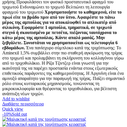
χρήσης Προφυλάσσει τον φυσικό προστατευτικό φραγμό του
τριχωτού Ενδυναμώνει το τριχωτό Βελτιώνει τη λειτουργία
φραγμού του τριχωτού
Χρησιμοποιήστε το καθημερινά, είτε το
πρωί είτε το βράδυ πριν από τον ύπνο. Αφαιρέστε το πάνω
μέρος της αμπούλας για να αποκαλυφθεί το απλικατέρ από
σιλικόνη. Εφαρμόστε 1 αμπούλα, τμηματικά, σε τριχωτό
στεγνό ή σκουπισμένο με πετσέτα, πιέζοντας ταυτόχρονα το
κάτω μέρος της αμπούλας. Κάντε απαλό μασάζ. Μην
ξεβγάλετε. Συνιστάται να χρησιμοποιείται ως τελετουργία 6
εβδομάδων.
Ένα πανίσχυρο σύμπλοκο κατά της τριχόπτωσης: Το
Aminexil 1,5% συμβάλλει στην πιο σταθερή αγκύρωση της τρίχας
στο τριχωτό και προλαμβάνει τη σκλήρυνση του κολλαγόνου γύρω
από το τριχοθυλάκιο. Η Ρίζα Τζιντζερ είναι γνωστή για την
ικανότητά της να παρέχει προστασία ενάντια στους εξωτερικούς
επιθετικούς παράγοντες της καθημερινότητας. Η Αργινίνη είναι ένα
αμινοξύ απαραίτητο για την παραγωγή της τρίχας. Παίζει σημαντικό
ρόλο στους κυτταρικούς μηχανισμούς, τονώνοντας τη
μικροκυκλοφορία και θρέφοντας το τριχοθυλάκιο, για βέλτιστη
ανάπτυξη νέων τριχών.
Add to wishlist
Διαβάστε περισσότερα
Quick view
-10%
Sold out