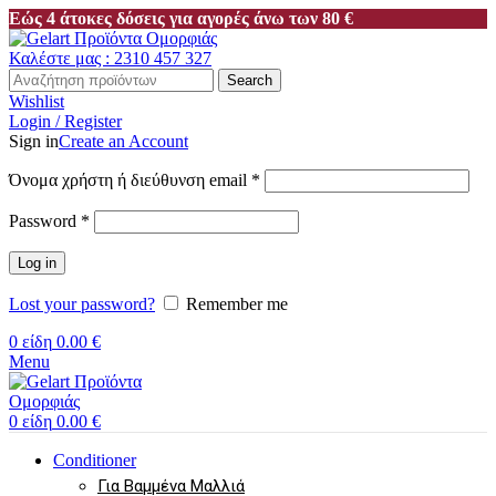
Εώς 4 άτοκες δόσεις για αγορές άνω των 80 €
Καλέστε μας : 2310 457 327
Search
Wishlist
Login / Register
Sign in
Create an Account
Απαιτείται
Όνομα χρήστη ή διεύθυνση email
*
Απαιτείται
Password
*
Log in
Lost your password?
Remember me
0
είδη
0.00
€
Menu
0
είδη
0.00
€
Conditioner
Για Βαμμένα Μαλλιά