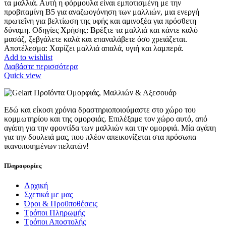
τα μαλλιά. Αυτή η φόρμουλα είναι εμποτισμένη με την
προβιταμίνη Β5 για αναζωογόνηση των μαλλιών, μια ενεργή
πρωτεΐνη για βελτίωση της υφής και αμινοξέα για πρόσθετη
δύναμη. Οδηγίες Χρήσης: Βρέξτε τα μαλλιά και κάντε καλό
μασάζ, ξεβγάλετε καλά και επαναλάβετε όσο χρειάζεται.
Αποτέλεσμα: Χαρίζει μαλλιά απαλά, υγιή και λαμπερά.
Add to wishlist
Διαβάστε περισσότερα
Quick view
Εδώ και είκοσι χρόνια δραστηριοποιούμαστε στο χώρο του
κομμωτηρίου και της ομορφιάς. Επιλέξαμε τον χώρο αυτό, από
αγάπη για την φροντίδα των μαλλιών και την ομορφιά. Μία αγάπη
για την δουλειά μας, που πλέον απεικονίζεται στα πρόσωπα
ικανοποιημένων πελατών!
Πληροφορίες
Αρχική
Σχετικά με μας
Όροι & Προϋποθέσεις
Τρόποι Πληρωμής
Τρόποι Αποστολής