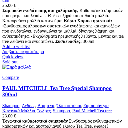
tree
25.00
€
Σαμπουάν ενυδάτωσης και χαλάρωσης
Καθαριστικό σαμπουάν
που ηρεμεί και λειαίνει. Θρέφει ξηρά και ατίθασα μαλλιά.
Καταπραύνει μαλλιά και πνεύμα.
Κύρια Χαρακτηριστικά:
•Συνδυασμός πλούσιων συστατικών ενυδάτωσης και αμινοξέων
που ενυδατώνει, ενδυναμώνει τα μαλλιά, δίνοντας λάμψη και
ανθεκτικότητα. •Εκχυλίσματα ηρεμιστικής λεβάντα, μέντας και tea
tree λειάινει και ενυδατώνει.
Συσκευασίες:
300ml
Add to wishlist
Διαβάστε περισσότερα
Quick view
Sold out
Compare
PAUL MITCHELL Tea Tree Special Shampoo
300ml
Shampoo
,
Άνδρες
,
Βαμμένα
,
Όλοι οι τύποι
,
Σαμπουάν για
Κανονικά Μαλλιά
,
Άνδρες
,
Shampoo
,
Paul Mitchell Tea tree
23.00
€
Τονωτικό καθαριστικό σαμπουάν
Συνδυασμός ενδυναμωτικών
καθαριστικών και αυστραλιανού ελαίου Tea Tree, αφαιρεί