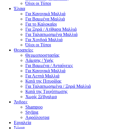
Όλοι οι Τύποι
Έλαια
Για Κανονικά Μαλλιά
Για Βαμμένα Μαλλιά
Για το Καλοκαίρι
Για Ξηρά / Ατίθασα Μαλλιά
Για Ταλαιπωρημένα Μαλλιά
Για Χονδρά Μαλλιά
Όλοι οι Τύποι
Θεραπείες
Θερμοπροστασίας
Λάμψης / Υφής
Για Βαμμένα / Ανταύγειες
Για Κανονικά Μαλλιά
Για Λεπτά Μαλλιά
Κατά της Πιτυρίδας
Για Ταλαιπωρημένα / Ξηρά Μαλλιά
Κατά της Τριχόπτωσης
Χωρίς Ξέβγαλμα
Άνδρες
Shampoo
Styling
Αφρόλουτρα
Εργαλεία
Σώμα