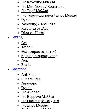
Για Κανονικά Μαλλιά
Για Μπούκλες / Κυματιστά
Για Ξηρά Μαλλιά
Για Ταλαιπωρημένα / Ξηρά Μαλλιά
Όγκου
Λείανσης / Anti Frizz
Χωρίς Ξέβγαλμα
Όλοι οι Τύποι
Styling
Gel
Αφροί
Θερμοπροστατευτικά
Κρέμες Διαμόρφωσης
Λακ
Σπρέι
Shampoo
Anti Frizz
Sulfate Free
Λείανσης
Όγκου
Για Άνδρες
Για Βαμμένα Μαλλιά
Για Ευαίσθητο Τριχωτό
Για Ξηρά Μαλλιά