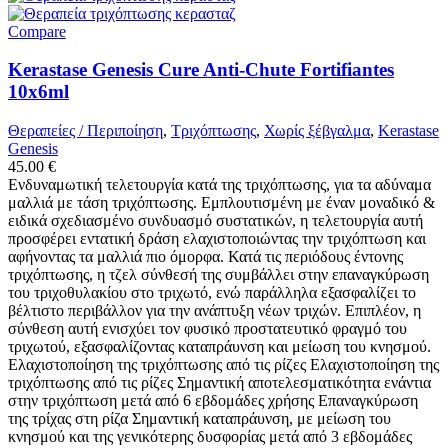
Compare
Kerastase Genesis Cure Anti-Chute Fortifiantes
10x6ml
Θεραπείες / Περιποίηση
,
Τριχόπτωσης
,
Χωρίς ξέβγαλμα
,
Kerastase
Genesis
45.00
€
Ενδυναμωτική τελετουργία κατά της τριχόπτωσης, για τα αδύναμα
μαλλιά με τάση τριχόπτωσης. Εμπλουτισμένη με έναν μοναδικό &
ειδικά σχεδιασμένο συνδυασμό συστατικών, η τελετουργία αυτή
προσφέρει εντατική δράση ελαχιστοποιώντας την τριχόπτωση και
αφήνοντας τα μαλλιά πιο όμορφα. Κατά τις περιόδους έντονης
τριχόπτωσης, η τζελ σύνθεσή της συμβάλλει στην επαναγκύρωση
του τριχοθυλακίου στο τριχωτό, ενώ παράλληλα εξασφαλίζει το
βέλτιστο περιβάλλον για την ανάπτυξη νέων τριχών. Επιπλέον, η
σύνθεση αυτή ενισχύει τον φυσικό προστατευτικό φραγμό του
τριχωτού, εξασφαλίζοντας καταπράυνση και μείωση του κνησμού.
Ελαχιστοποίηση της τριχόπτωσης από τις ρίζες Ελαχιστοποίηση της
τριχόπτωσης από τις ρίζες Σημαντική αποτελεσματικότητα ενάντια
στην τριχόπτωση μετά από 6 εβδομάδες χρήσης Επαναγκύρωση
της τρίχας στη ρίζα Σημαντική καταπράυνση, με μείωση του
κνησμού και της γενικότερης δυσφορίας μετά από 3 εβδομάδες