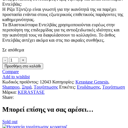
Εντελβάις:
Η Ρίζα Τζιντζερ είναι γνωστή για την ικανότητά της να παρέχει
προστασία ενάντια στους εξωτερικούς επιθετικούς παράγοντες της
καθημερινότητας.
Τα Βλαστοκύτταρα Εντελβάις χρησιμοποιούνται ευρέως στην
περιποίηση της επιδερμίδας για τις αντιοξειδωτικές ιδιότητες και
την ικανότητά τους να διαφυλάσσουν το κολλαγόνο. Το άνθος
Εντελβάις αντέχει ακόμα και στις πιο ακραίες συνθήκες.
Σε απόθεμα
Kerastase
Genesis
Προσθήκη στο καλάθι
Bain
Compare
Hydra-
Add to wishlist
Fortifiant
Κωδικός προϊόντος:
12043
Κατηγορίες:
Kerastase Genesis
,
250ml
Shampoo
,
Ξηρά
,
Τριχόπτωσης
Ετικέτες:
Ενυδάτωσης
,
Τριχόπτωση
ποσότητα
Μάρκα:
KERASTASE
Share:
Μπορεί επίσης να σας αρέσει…
Sold out