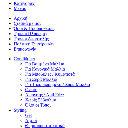
Κατηγοριες
Μενου
Αρχική
Σχετικά με μας
Όροι & Προϋποθέσεις
Τρόποι Πληρωμής
Τρόποι Αποστολής
Πολιτική Επιστροφών
Επικοινωνία
Conditioner
Για Βαμμένα Μαλλιά
Για Κανονικά Μαλλιά
Για Μπούκλες / Κυματιστά
Για Ξηρά Μαλλιά
Για Ταλαιπωρημένα / Ξηρά Μαλλιά
Όγκου
Λείανσης / Anti Frizz
Χωρίς Ξέβγαλμα
Όλοι οι Τύποι
Styling
Gel
Αφροί
Θερμοπροστατευτικά