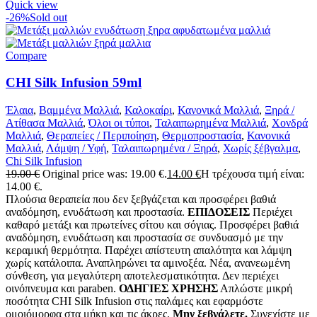
Quick view
-26%
Sold out
Compare
CHI Silk Infusion 59ml
Έλαια
,
Βαμμένα Μαλλιά
,
Καλοκαίρι
,
Κανονικά Μαλλιά
,
Ξηρά /
Ατίθασα Μαλλιά
,
Όλοι οι τύποι
,
Ταλαιπωρημένα Μαλλιά
,
Χονδρά
Μαλλιά
,
Θεραπείες / Περιποίηση
,
Θερμοπροστασία
,
Κανονικά
Μαλλιά
,
Λάμψη / Υφή
,
Ταλαιπωρημένα / Ξηρά
,
Χωρίς ξέβγαλμα
,
Chi Silk Infusion
19.00
€
Original price was: 19.00 €.
14.00
€
Η τρέχουσα τιμή είναι:
14.00 €.
Πλούσια θεραπεία που δεν ξεβγάζεται και προσφέρει βαθιά
αναδόμηση, ενυδάτωση και προστασία.
ΕΠΙΔΟΣΕΙΣ
Περιέχει
καθαρό μετάξι και πρωτείνες σίτου και σόγιας. Προσφέρει βαθιά
αναδόμηση, ενυδάτωση και προστασία σε συνδυασμό με την
κεραμική θερμότητα. Παρέχει απίστευτη απαλότητα και λάμψη
χωρίς κατάλοιπα. Αναπληρώνει τα αμινοξέα. Νέα, ανανεωμένη
σύνθεση, για μεγαλύτερη αποτελεσματικότητα. Δεν περιέχει
οινόπνευμα και paraben.
ΟΔΗΓΙΕΣ ΧΡΗΣΗΣ
Απλώστε μικρή
ποσότητα CHI Silk Infusion στις παλάμες και εφαρμόστε
ομοιόμορφα στα μήκη και τις άκρες.
Μην ξεβγάλετε.
Συνεχίστε με