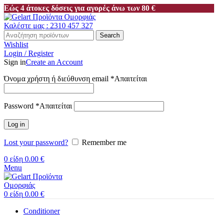
Εώς 4 άτοκες δόσεις για αγορές άνω των 80 €
Καλέστε μας : 2310 457 327
Search
Wishlist
Login / Register
Sign in
Create an Account
Όνομα χρήστη ή διεύθυνση email
*
Απαιτείται
Password
*
Απαιτείται
Log in
Lost your password?
Remember me
0
είδη
0.00
€
Menu
0
είδη
0.00
€
Conditioner