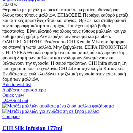
20.00
€
Θεραπεία με μεγάλη περιεκτικότητα σε κερατίνη, ιδανική για
όλους τους τύπους μαλλιών. ΕΠΙΔΟΣΕΙΣ Περιέχει καθαρό μετάξι
και φυτικές πρωτεΐνες σίτου και σόγιας. Θρέφει και σταθεροποιεί
την απορροφητικότητα της τρίχας. Παρέχει υψηλό βαθμό
προστασίας. Είναι ιδανικό για όλους τους τύπους μαλλιών και για
καθημερινή χρήση. Δεν περιέχει οινόπνευμα και paraben.
ΟΔΗΓΙΕΣ ΧΡΗΣΗΣ Ψεκάστε το CHI Keratin Mist ομοιόμορφα,
σε στεγνά ή νωπά μαλλιά. Μην ξεβγάλετε. ΣΕΙΡΑ ΠΡΟΙΟΝΤΩΝ
CHI INFRA Θετικά φορτισμένα μόρια μεταξιού εισχωρούν στη
φυσική δομή των μαλλιών και αναδομούν,δυναμώνουν και
βελτιώνουν την υγρασία. Η σειρά προϊόντων CHI Infra είναι η 1η
που χρησιμοποιεί τεχνολογία CHI 44 και τεχνολογία Κατιονικής
Ενυδάτωσης, ενώ κλειδώνει την ζωτική υγρασία στην εσωτερική
δομή των μαλλιών.
Add to wishlist
Διαβάστε περισσότερα
Quick view
-24%
Sold out
Compare
CHI Silk Infusion 177ml