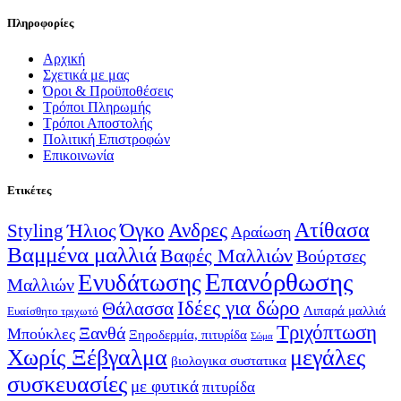
Πληροφορίες
Αρχική
Σχετικά με μας
Όροι & Προϋποθέσεις
Τρόποι Πληρωμής
Τρόποι Αποστολής
Πολιτική Επιστροφών
Επικοινωνία
Ετικέτες
Ατίθασα
Όγκο
Ανδρες
Ήλιος
Styling
Αραίωση
Βαμμένα μαλλιά
Βαφές Μαλλιών
Βούρτσες
Επανόρθωσης
Ενυδάτωσης
Μαλλιών
Ιδέες για δώρο
Θάλασσα
Λιπαρά μαλλιά
Ευαίσθητο τριχωτό
Τριχόπτωση
Ξανθά
Μπούκλες
Ξηροδερμία, πιτυρίδα
Σώμα
Χωρίς Ξέβγαλμα
μεγάλες
βιολογικα συστατικα
συσκευασίες
με φυτικά
πιτυρίδα