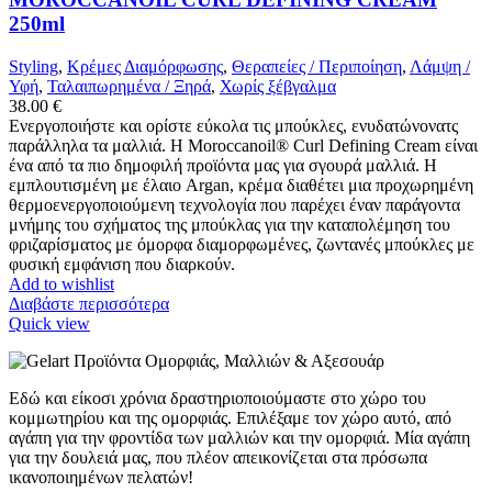
250ml
Styling
,
Κρέμες Διαμόρφωσης
,
Θεραπείες / Περιποίηση
,
Λάμψη /
Υφή
,
Ταλαιπωρημένα / Ξηρά
,
Χωρίς ξέβγαλμα
38.00
€
Ενεργοποιήστε και ορίστε εύκολα τις μπούκλες, ενυδατώνονατς
παράλληλα τα μαλλιά. Η Moroccanoil® Curl Defining Cream είναι
ένα από τα πιο δημοφιλή προϊόντα μας για σγουρά μαλλιά. Η
εμπλουτισμένη με έλαιο Argan, κρέμα διαθέτει μια προχωρημένη
θερμοενεργοποιούμενη τεχνολογία που παρέχει έναν παράγοντα
μνήμης του σχήματος της μπούκλας για την καταπολέμηση του
φριζαρίσματος με όμορφα διαμορφωμένες, ζωντανές μπούκλες με
φυσική εμφάνιση που διαρκούν.
Add to wishlist
Διαβάστε περισσότερα
Quick view
Εδώ και είκοσι χρόνια δραστηριοποιούμαστε στο χώρο του
κομμωτηρίου και της ομορφιάς. Επιλέξαμε τον χώρο αυτό, από
αγάπη για την φροντίδα των μαλλιών και την ομορφιά. Μία αγάπη
για την δουλειά μας, που πλέον απεικονίζεται στα πρόσωπα
ικανοποιημένων πελατών!