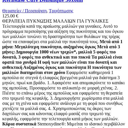
Θεραπείες / Περιποίηση
,
Τριχόπτωσης
125.00
€
ΘΕΡΑΠΕΙΑ ΠΥΚΝΩΣΗΣ ΜΑΛΛΙΩΝ ΓΙΑ ΓΥΝΑΙΚΕΣ
Τελετουργία κατά της αραίωσης μαλλιών για γυναίκες. Αυτό το
πρόγραμμα περιποίησης για αύξηση της πυκνότητας και του όγκου
των μαλλιών τονώνει τη δραστηριότητα των θυλάκων της τρίχας
ώστε να επαναφέρει στα μαλλιά την πυκνότητά τους.
Μετά από 1
μήνα: Μεγαλύτερη πυκνότητα, αυξημένος όγκος Μετά από 3
μήνες: Δημιουργία 1000 νέων τριχών*, μαλλιά 5 φορές πιο
δυνατά, 3 φορές πιο ανθεκτικά και πιο πυκνά Τα μαλλιά είναι
ορατά πιο χονδρά Η υφή των μαλλιών είναι πιο δυνατή και
ανθεκτική Αυξημένος όγκος και πυκνότητα Η πυκνότητα των
μαλλιών διατηρείται στον χρόνο
Εφαρμόστε καθημερινά 1
αμπούλα σε στεγνά ή ελαφρώς βρεγμένα μαλλιά για διάστημα 3
μηνών, πρωί και βράδυ. 1. Αφαιρέστε και απομακρύνετε το καπάκι
της αμπούλας. Προσαρμόστε το απλικατέρ σε μορφή χτένας. 2.
Πιέστε το επάνω μέρος της αμπούλας και εφαρμόστε τη θεραπεία
στο τριχωτό της κεφαλής. 3. Δημιουργήστε χωρίσματα στα μαλλιά
σας με τη χτένα και εφαρμόστε ανάλογα με τη φορά που συνήθως
χτενίζετε τα μαλλιά σας. 4. Χρησιμοποιώντας τις άκρες των
δαχτύλων σας και κάνοντας ελαφρύ μασάζ στο τριχωτό της
κεφαλής, εφαρμόστε την τελετουργία κατά μήκος των μαλλιών.
Κύρια συστατικά
Stemoxydine®: Μιμείται το ιδανικό περιβάλλον