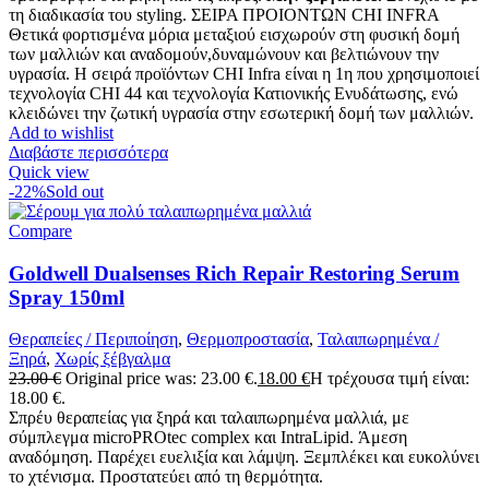
τη διαδικασία του styling. ΣΕΙΡΑ ΠΡΟΙΟΝΤΩΝ CHI INFRA
Θετικά φορτισμένα μόρια μεταξιού εισχωρούν στη φυσική δομή
των μαλλιών και αναδομούν,δυναμώνουν και βελτιώνουν την
υγρασία. Η σειρά προϊόντων CHI Infra είναι η 1η που χρησιμοποιεί
τεχνολογία CHI 44 και τεχνολογία Κατιονικής Ενυδάτωσης, ενώ
κλειδώνει την ζωτική υγρασία στην εσωτερική δομή των μαλλιών.
Add to wishlist
Διαβάστε περισσότερα
Quick view
-22%
Sold out
Compare
Goldwell Dualsenses Rich Repair Restoring Serum
Spray 150ml
Θεραπείες / Περιποίηση
,
Θερμοπροστασία
,
Ταλαιπωρημένα /
Ξηρά
,
Χωρίς ξέβγαλμα
23.00
€
Original price was: 23.00 €.
18.00
€
Η τρέχουσα τιμή είναι:
18.00 €.
Σπρέυ θεραπείας για ξηρά και ταλαιπωρημένα μαλλιά, με
σύμπλεγμα microPROtec complex και IntraLipid. Άμεση
αναδόμηση. Παρέχει ευελιξία και λάμψη. Ξεμπλέκει και ευκολύνει
το χτένισμα. Προστατεύει από τη θερμότητα.