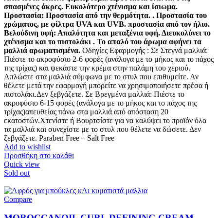
σπασμένες άκρες. Ευκολότερο χτένισμα και ίσιωμα.
Προστασία: Προστασία από την θερμότητα. . Προστασία του
χρώματος, με φίλτρα UVA και UVB. προστασία από τον ήλιο.
Βελούδινη υφή: Απαλότητα και μεταξένια υφή. Διευκολύνει το
χτένισμα και το πιστολάκι . Το απαλό του άρωμα αφήνει τα
μαλλιά αρωματισμένα.
Οδηγίες Εφαρμογής : Σε Στεγνά μαλλιά:
Πιέστε το ακροφύσιο 2-6 φορές (ανάλογα με το μήκος και το πάχος
της τρίχας) και ψεκάστε την κρέμα στην παλάμη του χεριού.
Απλώστε στα μαλλιά σύμφωνα με το στυλ που επιθυμείτε. Αν
θέλετε μετά την εφαρμογή μπορείτε να χρησιμοποιήσετε πρέσα ή
πιστολάκι.Δεν ξεβγάζετε. Σε Βρεγμένα μαλλιά: Πιέστε το
ακροφύσιο 6-15 φορές (ανάλογα με το μήκος και το πάχος της
τρίχας)απευθείας πάνω στα μαλλιά από απόσταση 20
εκατοστών.Χτενίστε ή Βουρτσίστε για να καλύψει το προϊόν όλα
τα μαλλιά και συνεχίστε με το στυλ που θέλετε να δώσετε. Δεν
ξεβγάζετε. Paraben Free – Salt Free
Add to wishlist
Προσθήκη στο καλάθι
Quick view
Sold out
Compare
MOROCCANOIL CURL DEFINING CREAM