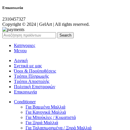
Επικοινωνία
2310457327
Copyright © 2024 | GelArt | All rights reserved.
Search
Κατηγοριες
Μενου
Αρχική
Σχετικά με μας
Όροι & Προϋποθέσεις
Τρόποι Πληρωμής
Τρόποι Αποστολής
Πολιτική Επιστροφών
Επικοινωνία
Conditioner
Για Βαμμένα Μαλλιά
Για Κανονικά Μαλλιά
Για Μπούκλες / Κυματιστά
Για Ξηρά Μαλλιά
Για Ταλαιπωρημένα / Ξηρά Μαλλιά