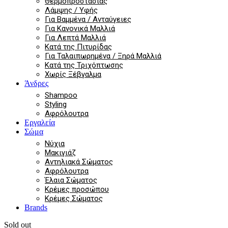
Θερμοπροστασίας
Λάμψης / Υφής
Για Βαμμένα / Ανταύγειες
Για Κανονικά Μαλλιά
Για Λεπτά Μαλλιά
Κατά της Πιτυρίδας
Για Ταλαιπωρημένα / Ξηρά Μαλλιά
Κατά της Τριχόπτωσης
Χωρίς Ξέβγαλμα
Άνδρες
Shampoo
Styling
Αφρόλουτρα
Εργαλεία
Σώμα
Νύχια
Μακιγιάζ
Αντηλιακά Σώματος
Αφρόλουτρα
Έλαια Σώματος
Κρέμες προσώπου
Κρέμες Σώματος
Brands
Sold out