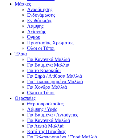
Μάσκες
Αναδόμησης
Ενδυνάμωσης
Ενυδάτωσης
Λάμψης
Λείανσης
Όγκου
Προστασίας Χρώματος
Όλοι οι Τύποι
Έλαια
Για Κανονικά Μαλλιά
Για Βαμμένα Μαλλιά
Για το Καλοκαίρι
Για Ξηρά / Ατίθασα Μαλλιά
Για Ταλαιπωρημένα Μαλλιά
Για Χονδρά Μαλλιά
Όλοι οι Τύποι
Θεραπείες
Θερμοπροστασίας
Λάμψης / Υφής
Για Βαμμένα / Ανταύγειες
Για Κανονικά Μαλλιά
Για Λεπτά Μαλλιά
Κατά της Πιτυρίδας
Για Ταλαιπωρημένα / Ξηρά Μαλλιά