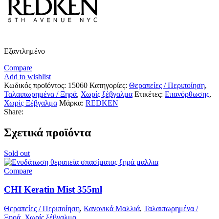
Εξαντλημένο
Compare
Add to wishlist
Κωδικός προϊόντος:
15060
Κατηγορίες:
Θεραπείες / Περιποίηση
,
Ταλαιπωρημένα / Ξηρά
,
Χωρίς ξέβγαλμα
Ετικέτες:
Επανόρθωσης
,
Χωρίς Ξέβγαλμα
Μάρκα:
REDKEN
Share:
Σχετικά προϊόντα
Sold out
Compare
CHI Keratin Mist 355ml
Θεραπείες / Περιποίηση
,
Κανονικά Μαλλιά
,
Ταλαιπωρημένα /
Ξηρά
,
Χωρίς ξέβγαλμα