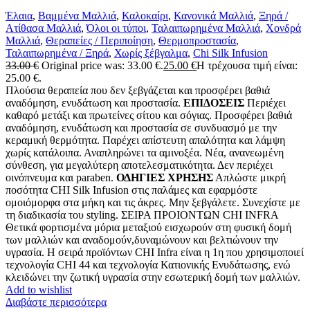
Έλαια
,
Βαμμένα Μαλλιά
,
Καλοκαίρι
,
Κανονικά Μαλλιά
,
Ξηρά /
Ατίθασα Μαλλιά
,
Όλοι οι τύποι
,
Ταλαιπωρημένα Μαλλιά
,
Χονδρά
Μαλλιά
,
Θεραπείες / Περιποίηση
,
Θερμοπροστασία
,
Ταλαιπωρημένα / Ξηρά
,
Χωρίς ξέβγαλμα
,
Chi Silk Infusion
33.00
€
Original price was: 33.00 €.
25.00
€
Η τρέχουσα τιμή είναι:
25.00 €.
Πλούσια θεραπεία που δεν ξεβγάζεται και προσφέρει βαθιά
αναδόμηση, ενυδάτωση και προστασία.
ΕΠΙΔΟΣΕΙΣ
Περιέχει
καθαρό μετάξι και πρωτείνες σίτου και σόγιας. Προσφέρει βαθιά
αναδόμηση, ενυδάτωση και προστασία σε συνδυασμό με την
κεραμική θερμότητα. Παρέχει απίστευτη απαλότητα και λάμψη
χωρίς κατάλοιπα. Αναπληρώνει τα αμινοξέα. Νέα, ανανεωμένη
σύνθεση, για μεγαλύτερη αποτελεσματικότητα. Δεν περιέχει
οινόπνευμα και paraben.
ΟΔΗΓΙΕΣ ΧΡΗΣΗΣ
Απλώστε μικρή
ποσότητα CHI Silk Infusion στις παλάμες και εφαρμόστε
ομοιόμορφα στα μήκη και τις άκρες. Μην ξεβγάλετε. Συνεχίστε με
τη διαδικασία του styling. ΣΕΙΡΑ ΠΡΟΙΟΝΤΩΝ CHI INFRA
Θετικά φορτισμένα μόρια μεταξιού εισχωρούν στη φυσική δομή
των μαλλιών και αναδομούν,δυναμώνουν και βελτιώνουν την
υγρασία. Η σειρά προϊόντων CHI Infra είναι η 1η που χρησιμοποιεί
τεχνολογία CHI 44 και τεχνολογία Κατιονικής Ενυδάτωσης, ενώ
κλειδώνει την ζωτική υγρασία στην εσωτερική δομή των μαλλιών.
Add to wishlist
Διαβάστε περισσότερα