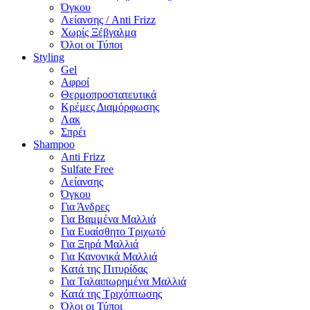
Όγκου
Λείανσης / Anti Frizz
Χωρίς Ξέβγαλμα
Όλοι οι Τύποι
Styling
Gel
Αφροί
Θερμοπροστατευτικά
Κρέμες Διαμόρφωσης
Λακ
Σπρέι
Shampoo
Anti Frizz
Sulfate Free
Λείανσης
Όγκου
Για Άνδρες
Για Βαμμένα Μαλλιά
Για Ευαίσθητο Τριχωτό
Για Ξηρά Μαλλιά
Για Κανονικά Μαλλιά
Κατά της Πιτυρίδας
Για Ταλαιπωρημένα Μαλλιά
Κατά της Τριχόπτωσης
Όλοι οι Τύποι