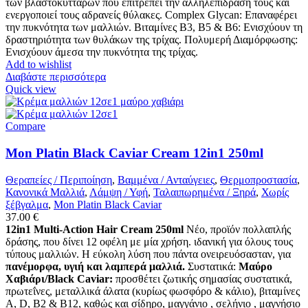
των βλαστοκυττάρων που επιτρέπει την αλληλεπίδρασή τους και
ενεργοποιεί τους αδρανείς θύλακες. Complex Glycan: Επαναφέρει
την πυκνότητα των μαλλιών. Βιταμίνες B3, B5 & B6: Ενισχύουν τη
δραστηριότητα των θυλάκων της τρίχας. Πολυμερή Διαμόρφωσης:
Ενισχύουν άμεσα την πυκνότητα της τρίχας.
Add to wishlist
Διαβάστε περισσότερα
Quick view
Compare
Mon Platin Black Caviar Cream 12in1 250ml
Θεραπείες / Περιποίηση
,
Βαμμένα / Ανταύγειες
,
Θερμοπροστασία
,
Κανονικά Μαλλιά
,
Λάμψη / Υφή
,
Ταλαιπωρημένα / Ξηρά
,
Χωρίς
ξέβγαλμα
,
Mon Platin Black Caviar
37.00
€
12in1 Multi-Action Hair Cream 250ml
Νέο, προϊόν πολλαπλής
δράσης, που δίνει 12 οφέλη με μία χρήση. ιδανική για όλους τους
τύπους μαλλιών. Η εύκολη λύση που πάντα ονειρευόσασταν, για
πανέμορφα, υγιή και λαμπερά μαλλιά.
Συστατικά:
Μαύρο
Χαβιάρι/Black Caviar:
προσθέτει ζωτικής σημασίας συστατικά,
πρωτεΐνες, μεταλλικά άλατα (κυρίως φωσφόρο & κάλιο), βιταμίνες
Α, D, Β2 & Β12, καθώς και σίδηρο, μαγγάνιο , σελήνιο , μαγνήσιο