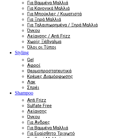
Για Βαμμένα Μαλλιά
Για Κανονικά Μαλλιά
Για Μπούκλες / Κυματιστά
Για Ξηρά Μαλλιά
Για Ταλαιπωρημένα / Ξηρά Μαλλιά
Όγκου
Λείανσης / Anti Frizz
Χωρίς Ξέβγαλμα
Όλοι οι Τύποι
Styling
Gel
Αφροί
Θερμοπροστατευτικά
Κρέμες Διαμόρφωσης
Λακ
Σπρέι
Shampoo
Anti Frizz
Sulfate Free
Λείανσης
Όγκου
Για Άνδρες
Για Βαμμένα Μαλλιά
Για Ευαίσθητο Τριχωτό