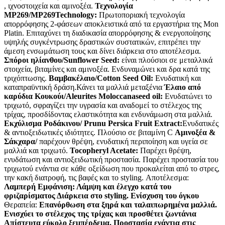
, ιχνοστοιχεία και αμινοξέα.
Τεχνολογία
MP269/MP269Technology:
Πρωτοποριακή τεχνολογία
απορρόφησης 2-φάσεων αποκλειστικά από τα εργαστήρια της Mon
Platin. Επιταχύνει τη διαδικασία απορρόφησης & ενεργοποίησης
υψηλής συγκέντρωσης δραστικών συστατικών, επιτρέπει την
άμεση ενσωμάτωση τους και δίνει διάρκεια στο αποτέλεσμα.
Σπόροι ηλίανθου/Sunflower Seed:
είναι πλούσιοι σε μεταλλικά
στοιχεία, βιταμίνες και αμινοξέα. Ενδυναμώνει και δρα κατά της
τριχόπτωσης.
Βαμβακέλαιο/Cotton Seed Oil:
Ενυδατική και
καταπραϋντική δράση.Κάνει τα μαλλιά μεταξένια
Έλαιο από
καρύδια Κουκούι/Aleurites Moloccanaseed oil:
Ενυδατώνει το
τριχωτό, σφραγίζει την υγρασία και αναδομεί το στέλεχος της
τρίχας, προσδίδοντας ελαστικότητα και ενδυνάμωση στα μαλλιά.
Εκχύλισμα Ροδάκινου/ Prunu Persica Fruit Extract:
Ενυδατικές
& αντιοξειδωτικές ιδιότητες. Πλούσιο σε βιταμίνη C
Αμινοξέα &
Σάκχαρα/
παρέχουν θρέψη, ενυδατική περιποίηση και υγεία σε
μαλλιά και τριχωτό.
Tocopheryl Acetate:
Παρέχει θρέψη,
ενυδάτωση και αντιοξειδωτική προστασία. Παρέχει προστασία του
τριχωτού ενάντια σε κάθε οξείδωση που προκαλείται από το στρες,
την κακή διατροφή, τις βαφές και το styling. Αποτέλεσμα:
Λαμπερή Εμφάνιση: Λάμψη και έλεγχο κατά του
φριζαρίσματος Διάρκεια στο styling. Ενίσχυση του όγκου
Θεραπεία:
Επανόρθωση στα ξηρά και ταλαιπωρημένα μαλλιά.
Ενισχύει το στέλεχος της τρίχας και προσθέτει ζωντάνια
Απίστευτα εύκολο ξεμπέρδεμα. Προστασία ενάντια στις