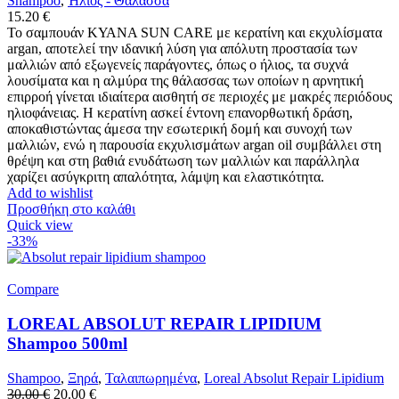
Shampoo
,
Ήλιος - Θάλασσα
15.20
€
Το σαμπουάν ΚΥΑΝΑ SUN CARE με κερατίνη και εκχυλίσματα
argan, αποτελεί την ιδανική λύση για απόλυτη προστασία των
μαλλιών από εξωγενείς παράγοντες, όπως ο ήλιος, τα συχνά
λουσίματα και η αλμύρα της θάλασσας των οποίων η αρνητική
επιρροή γίνεται ιδιαίτερα αισθητή σε περιοχές με μακρές περιόδους
ηλιοφάνειας. Η κερατίνη ασκεί έντονη επανορθωτική δράση,
αποκαθιστώντας άμεσα την εσωτερική δομή και συνοχή των
μαλλιών, ενώ η παρουσία εκχυλισμάτων argan oil συμβάλλει στη
θρέψη και στη βαθιά ενυδάτωση των μαλλιών και παράλληλα
χαρίζει ασύγκριτη απαλότητα, λάμψη και ελαστικότητα.
Add to wishlist
Προσθήκη στο καλάθι
Quick view
-33%
Compare
LOREAL ABSOLUT REPAIR LIPIDIUM
Shampoo 500ml
Shampoo
,
Ξηρά
,
Ταλαιπωρημένα
,
Loreal Absolut Repair Lipidium
Original
Η
30.00
€
20.00
€