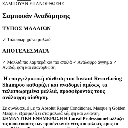
price
τρέχουσα
ΣΑΜΠΟΥΑΝ ΕΠΑΝΟΡΘΩΣΗΣ
was:
τιμή
30.00 €.
είναι:
Σαμπουάν
Αναδόμησης
20.00 €.
ΤΥΠΟΣ ΜΑΛΛΙΩΝ
✓ Ταλαιπωρημένα μαλλιά
ΑΠΟΤΕΛΕΣΜΑΤΑ
✓ Μαλλιά πιο λαμπερά και πιο απαλά ✓ Ανάλαφρο άγγιγμα ✓
Αναδόμηση και επανόρθωση
Η επαγγελματική σύνθεση του Instant Resurfacing
Shampoo καθαρίζει και αναδομεί αμέσως τα
ταλαιπωρημένα μαλλιά, προσφέροντάς τους
ανάλαφρη αίσθηση.
Σε συνδυασμό με τα Absolut Repair Conditioner, Masque ή Golden
Masque, εξασφαλίζει στα μαλλιά λάμψη και λείανση.
ΣΗΜΑΝΤΙΚΗ ΕΝΗΜΕΡΩΣΗ Η Loreal Professionnel αλλάζει
τις συσκευασίες των προιόντων σε νέες πιο φιλικές προς το