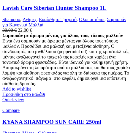
Lavish Care Siberian Hunter Shampoo 1L
Shampoo
,
Άνδρες
,
Ευαίσθητο Τριχωτό
,
Όλοι οι τύποι
,
Σαμπουάν
για Κανονικά Μαλλιά
Original
Η
30.00
€
22.00
€
price
τρέχουσα
Σαμπουάν με άρωμα μέντας για όλους τους τύπους μαλλιών
was:
τιμή
Είναι ένα σαμπουάν με άρωμα μέντας για όλους τους τύπους
30.00 €.
είναι:
μαλλιών. Προσδίδει μια μαλακή και μεταξένια αίσθηση. Ο
22.00 €.
συνδυασμός του μινθέλαιου (peppermint oil) και της κρυσταλλικής
μέντας αναζωογονεί το τριχωτό της κεφαλής και χαρίζει ένα
τονωτικό άρωμα φρεσκάδας. Είναι ιδανικό για καθημερινή χρήση.
Απομακρύνει τη λιπαρότητα από τα μαλλιά σας και θα τους χαρίσει
λάμψη και αίσθηση φρεσκάδας για όλη τη διάρκεια της ημέρας. Το
αναζωογονητικό -πάγωμα- στο κεφάλι, δημιουργεί μια απίστευτη
αίσθηση δροσιάς.
Add to wishlist
Προσθήκη στο καλάθι
Quick view
Compare
KYANA SHAMPOO SUN CARE 250ml