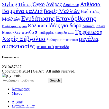
Ατίθασα
Όγκο
Ανδρες
Ήλιος
Styling
Αραίωση
Βαμμένα μαλλιά
Βαφές Μαλλιών
Βούρτσες
Επανόρθωσης
Ενυδάτωσης
Μαλλιών
Ιδέες για δώρο
Θάλασσα
Λιπαρά μαλλιά
Ευαίσθητο τριχωτό
Τριχόπτωση
Ξανθά
Μπούκλες
Ξηροδερμία, πιτυρίδα
Σώμα
Χωρίς Ξέβγαλμα
μεγάλες
βιολογικα συστατικα
συσκευασίες
με φυτικά
πιτυρίδα
Επικοινωνία
2310457327
Copyright © 2024 | GelArt | All rights reserved.
Search
Κατηγοριες
Μενου
Αρχική
Σχετικά με μας