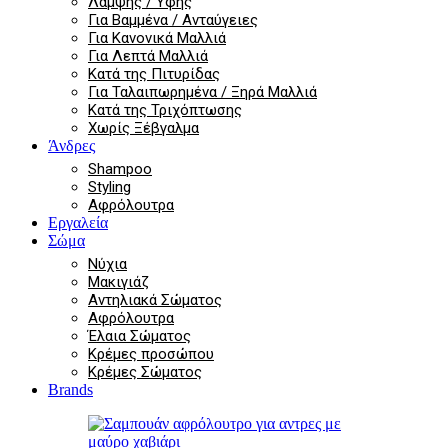
Λάμψης / Υφής
Για Βαμμένα / Ανταύγειες
Για Κανονικά Μαλλιά
Για Λεπτά Μαλλιά
Κατά της Πιτυρίδας
Για Ταλαιπωρημένα / Ξηρά Μαλλιά
Κατά της Τριχόπτωσης
Χωρίς Ξέβγαλμα
Άνδρες
Shampoo
Styling
Αφρόλουτρα
Εργαλεία
Σώμα
Νύχια
Μακιγιάζ
Αντηλιακά Σώματος
Αφρόλουτρα
Έλαια Σώματος
Κρέμες προσώπου
Κρέμες Σώματος
Brands