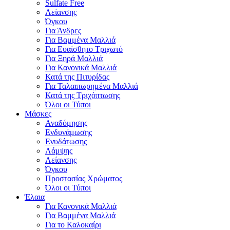
Sulfate Free
Λείανσης
Όγκου
Για Άνδρες
Για Βαμμένα Μαλλιά
Για Ευαίσθητο Τριχωτό
Για Ξηρά Μαλλιά
Για Κανονικά Μαλλιά
Κατά της Πιτυρίδας
Για Ταλαιπωρημένα Μαλλιά
Κατά της Τριχόπτωσης
Όλοι οι Τύποι
Μάσκες
Αναδόμησης
Ενδυνάμωσης
Ενυδάτωσης
Λάμψης
Λείανσης
Όγκου
Προστασίας Χρώματος
Όλοι οι Τύποι
Έλαια
Για Κανονικά Μαλλιά
Για Βαμμένα Μαλλιά
Για το Καλοκαίρι