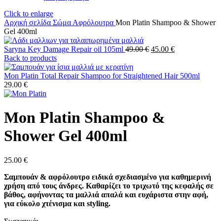
Click to enlarge
Αρχική σελίδα
Σώμα
Αφρόλουτρα
Mon Platin Shampoo & Shower
Gel 400ml
Original
Η
Saryna Key Damage Repair oil 105ml
49.00
€
45.00
€
price
τρέχουσα
Back to products
was:
τιμή
49.00 €.
είναι:
Mon Platin Total Repair Shampoo for Straightened Hair 500ml
45.00 €.
29.00
€
Mon Platin Shampoo &
Shower Gel 400ml
25.00
€
Σαμπουάν & αφρόλουτρο ειδικά σχεδιασμένο για καθημερινή
χρήση από τους άνδρες. Καθαρίζει το τριχωτό της κεφαλής σε
βάθος, αφήνοντας τα μαλλιά απαλά και ευχάριστα στην αφή,
για εύκολο χτένισμα και styling.