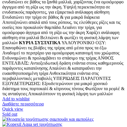
ενυδατώνει σε βάθος τα ξανθά μαλλιά, χαρίζοντας ένα ομοιόμορφο
άγγιγμα από τη ρίζα ως την άκρη. Υψηλή περιεκτικότητα σε
ενυδατικούς παράγοντες, για εξαιρετικά ανάλαφρη αίσθηση
Ενυδατώνει την τρίχα σε βάθος & για μακρά διάρκεια
Αποτοξινώνει απαλά από τους ρύπους, τις ελεύθερες ρίζες και τις
ουσίες που προκαλούν θαμπάδα Λειαίνει την τρίχα, για
ομοιόμορφο άγγιγμα από τη ρίζα ως την άκρη Χαρίζει ανάλαφρη
αίσθηση στα μαλλιά Βελτιώνει & φωτίζει τη φυσική λάμψη των
μαλλιών
ΚΥΡΙΑ ΣΥΣΤΑΤΙΚΑ
ΥΑΛΟΥΡΟΝΙΚΟ ΟΞΥ:
Eπανορθώνει τις βλάβες της τρίχας από μέσα προς τα έξω
Αναδομεί το περιτρίχιο για ομοιόμορφη κατανομή του χρώματος
Ενδυναμώνει & προλαμβάνει το σπάσιμο της τρίχας ΑΝΘΟΣ
ΕΝΤΕΛΒΑΪΣ: Αντιοξειδωτική δράση ενάντια στους καθημερινούς
παράγοντες καταπόνησης Απαλύνει & καταπραΰνει την
ευαισθητοποιημένη τρίχα Ανθεκτικότητα ενάντια στις
περιβαλλοντικές μεταβολές ΥΠΕΡΙΩΔΕΙΣ ΠΑΡΑΓΟΝΤΕΣ
ΕΞΟΥΔΕΤΕΡΩΣΗΣ: Εξουδετερώνουν για μακρό χρονικό
διάστημα τους πορτοκαλί & κίτρινους τόνους Φωτίζουν τα ρεφλέ &
τις ανταύγειες Αποκαλύπτουν τη φυσική λάμψη των μαλλιών
Add to wishlist
Διαβάστε περισσότερα
Quick view
Sold out