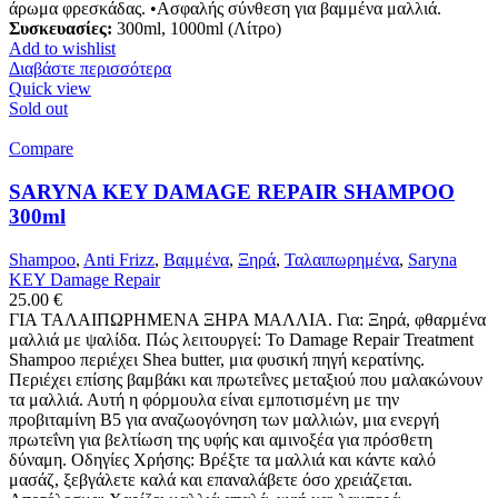
άρωμα φρεσκάδας. •Ασφαλής σύνθεση για βαμμένα μαλλιά.
Συσκευασίες:
300ml, 1000ml (Λίτρο)
Add to wishlist
Διαβάστε περισσότερα
Quick view
Sold out
Compare
SARYNA KEY DAMAGE REPAIR SHAMPOO
300ml
Shampoo
,
Anti Frizz
,
Βαμμένα
,
Ξηρά
,
Ταλαιπωρημένα
,
Saryna
KEY Damage Repair
25.00
€
ΓΙΑ ΤΑΛΑΙΠΩΡΗΜΕΝΑ ΞΗΡΑ ΜΑΛΛΙΑ. Για: Ξηρά, φθαρμένα
μαλλιά με ψαλίδα. Πώς λειτουργεί: Το Damage Repair Treatment
Shampoo περιέχει Shea butter, μια φυσική πηγή κερατίνης.
Περιέχει επίσης βαμβάκι και πρωτεΐνες μεταξιού που μαλακώνουν
τα μαλλιά. Αυτή η φόρμουλα είναι εμποτισμένη με την
προβιταμίνη Β5 για αναζωογόνηση των μαλλιών, μια ενεργή
πρωτεΐνη για βελτίωση της υφής και αμινοξέα για πρόσθετη
δύναμη. Οδηγίες Χρήσης: Βρέξτε τα μαλλιά και κάντε καλό
μασάζ, ξεβγάλετε καλά και επαναλάβετε όσο χρειάζεται.