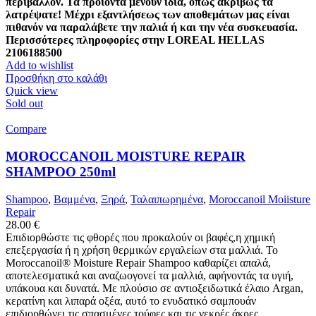
περιβάλλον. Τα προιόντα μένουν ίδια, όπως ακριβώς τα
λατρέψατε! Μέχρι εξαντλήσεως των αποθεμάτων μας είναι
πιθανόν να παραλάβετε την παλιά ή και την νέα συσκευασία.
Περισσότερες πληροφορίες στην LOREAL HELLAS
2106188500
Add to wishlist
Προσθήκη στο καλάθι
Quick view
Sold out
Compare
MOROCCANOIL MOISTURE REPAIR
SHAMPOO 250ml
Shampoo
,
Βαμμένα
,
Ξηρά
,
Ταλαιπωρημένα
,
Moroccanoil Moiisture
Repair
28.00
€
Επιδιορθώστε τις φθορές που προκαλούν οι βαφές,η χημική
επεξεργασία ή η χρήση θερμικών εργαλείων στα μαλλιά. Το
Moroccanoil® Moisture Repair Shampoo καθαρίζει απαλά,
αποτελεσματικά και αναζωογονεί τα μαλλιά, αφήνοντάς τα υγιή,
υπάκουα και δυνατά. Με πλούσιο σε αντιοξειδωτικά έλαιο Argan,
κερατίνη και λιπαρά οξέα, αυτό το ενυδατικό σαμπουάν
επιδιορθώνει τις σπασμένες τούφες και τις νεκρές άκρες,