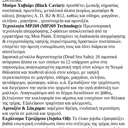
Συστατικά:
Μαύρο Χαβιάρι (Black Caviar):
προσθέτει ζωτικής σημασίας
συστατικά, πρωτεΐνες, μεταλλικά άλατα (κυρίως φωσφόρο &
κάλιο), βιταμίνες Α, D, Β2 & Β12, καθώς και σίδηρο, μαγγάνιο ,
σελήνιο , μαγνήσιο , ιχνοστοιχεία και αμινοξέα.
Τεχνολογία MP269 (MP269 Technology):
Πρωτοποριακή
τεχνολογία απορρόφησης 2-φάσεων αποκλειστικά από τα
εργαστήρια της Mon Platin. Επιταχύνει τη διαδικασία απορρόφησης
& ενεργοποίησης υψηλής συγκέντρωσης δραστικών συστατικών,
επιτρέπει την άμεση ενσωμάτωση τους και δίνει διάρκεια στο
αποτέλεσμα.
Ιαματικά μέταλλα &ιχνοστοιχεία (Dead Sea Salts): 26 ιαματικά
ανόργανα άλατα εκ των οποίων τα 12 υπάρχουν μόνο στη
παγκοσμίως αναγνωρισμένη ιαματική πηγή στον κόσμο τη Νεκρά
Θάλασσα και πουθενά αλλού στον κόσμο, με υψηλή
περιεκτικότητα σε μαγνήσιο, σίδηρο, μαγγάνιο, σελήνιο,
ψευδάργυρο, φώσφορο, κάλιο, κ.ά. Εμποδίζουν την τριχόπτωση
και διεγείρουν την υγεία στο τριχωτό και την υγιή ανάπτυξη των
μαλλιών. Αναγνωρίσιμα από το δέρμα διεισδύουν σε βάθος,
βελτιώνουν την κυκλοφορία του αίματος και ενισχύουν τον θύλακα
της τρίχας. Εξαλείφουν τραχύτητα και φλεγμονές.
Αμινοξέα & Σάκχαρα:
παρέχουν θρέψη, ενυδατική περιποίηση
και υγεία σε μαλλιά και τριχωτό.
Εκχύλισμα Τζοτζόμπα (Jojoba Oil):
Το έλαιο jojoba εξασφαλίζει
βαθιά εσωτερική ενυδάτωση τόσο στο στέλεχος της τρίχας όσο και