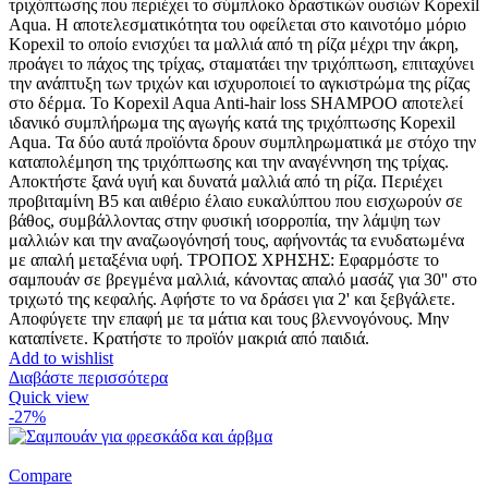
τριχόπτωσης που περιέχει το σύμπλοκο δραστικών ουσιών Kopexil
Aqua. Η αποτελεσματικότητα του οφείλεται στο καινοτόμο μόριο
Kopexil το οποίο ενισχύει τα μαλλιά από τη ρίζα μέχρι την άκρη,
προάγει το πάχος της τρίχας, σταματάει την τριχόπτωση, επιταχύνει
την ανάπτυξη των τριχών και ισχυροποιεί το αγκιστρώμα της ρίζας
στο δέρμα. Το Kopexil Aqua Anti-hair loss SHAMPOO αποτελεί
ιδανικό συμπλήρωμα της αγωγής κατά της τριχόπτωσης Kopexil
Aqua. Τα δύο αυτά προϊόντα δρουν συμπληρωματικά με στόχο την
καταπολέμηση της τριχόπτωσης και την αναγέννηση της τρίχας.
Αποκτήστε ξανά υγιή και δυνατά μαλλιά από τη ρίζα. Περιέχει
προβιταμίνη Β5 και αιθέριο έλαιο ευκαλύπτου που εισχωρούν σε
βάθος, συμβάλλοντας στην φυσική ισορροπία, την λάμψη των
μαλλιών και την αναζωογόνησή τους, αφήνοντάς τα ενυδατωμένα
με απαλή μεταξένια υφή. ΤΡΟΠΟΣ ΧΡΗΣΗΣ: Εφαρμόστε το
σαμπουάν σε βρεγμένα μαλλιά, κάνοντας απαλό μασάζ για 30'' στο
τριχωτό της κεφαλής. Αφήστε το να δράσει για 2' και ξεβγάλετε.
Αποφύγετε την επαφή με τα μάτια και τους βλεννογόνους. Μην
καταπίνετε. Κρατήστε το προϊόν μακριά από παιδιά.
Add to wishlist
Διαβάστε περισσότερα
Quick view
-27%
Compare