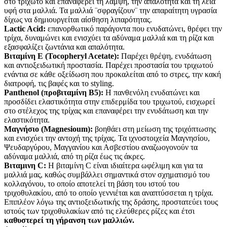
στο τριχωτό και επαναφέρει τη λάμψη, την απαλότητα και τη λεία
υφή στα μαλλιά. Τα μαλλιά ¨σφραγίζουν¨ την απαραίτητη υγρασία
δίχως να δημιουργείται αίσθηση λιπαρότητας.
Lactic Acid:
επανορθωτικό παράγοντα που ενυδατώνει, θρέφει την
τρίχα, δυναμώνει και ενισχύει τα αδύναμα μαλλιά και τη ρίζα και
εξασφαλίζει ζωντάνια και απαλότητα.
Βιταμίνη Ε (Tocopheryl Acetate):
Παρέχει θρέψη, ενυδάτωση
και αντιοξειδωτική προστασία. Παρέχει προστασία του τριχωτού
ενάντια σε κάθε οξείδωση που προκαλείται από το στρες, την κακή
διατροφή, τις βαφές και το styling.
Panthenol (προβιταμίνη Β5):
Η πανθενόλη ενυδατώνει και
προσδίδει ελαστικότητα στην επιδερμίδα του τριχωτού, εισχωρεί
στο στέλεχος της τρίχας και επαναφέρει την ενυδάτωση και την
ελαστικότητα.
Μαγνήσιο (Magnesioum):
βοηθάει στη μείωση της τριχόπτωσης
και ενισχύει την αντοχή της τρίχας. Τα ιχνοστοιχεία Μαγνησίου,
Ψευδαργύρου, Μαγγανίου και Ασβεστίου αναζωογονούν τα
αδύναμα μαλλιά, από τη ρίζα έως τις άκρες.
Βιταμινη C:
Η βιταμίνη C είναι ιδιαίτερα ωφέλιμη και για τα
μαλλιά μας, καθώς συμβάλλει σημαντικά στον σχηματισμό του
κολλαγόνου, το οποίο αποτελεί τη βάση του ιστού του
τριχοθυλακίου, από το οποίο γεννιέται και αναπτύσσεται η τρίχα.
Επιπλέον λόγω της αντιοξειδωτικής της δράσης, προστατεύει τους
ιστούς των τριχοθυλακίων από τις ελεύθερες ρίζες και έτσι
καθυστερεί τη γήρανση των μαλλιών.