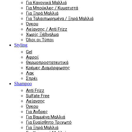
Για Κανονικά Μαλλιά
Για Μπούκλες / Κυματιστά
Για Ξηρά Μαλλιά
Για Ταλαιπωρημένα / Ξηρά Μαλλιά
Όγκου
Λείανσης / Anti Frizz
Χωρίς Ξέβγαλμα
Όλοι οι Τύποι
Styling
Gel
Αφροί
Θερμοπροστατευτικά
Κρέμες Διαμόρφωσης
Λακ
Σπρέι
Shampoo
Anti Frizz
Sulfate Free
Λείανσης
Όγκου
Για Άνδρες
Για Βαμμένα Μαλλιά
Για Ευαίσθητο Τριχωτό
Για Ξηρά Μαλλιά