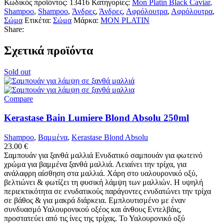
Κωδικός προϊόντος:
13416
Κατηγορίες:
Mon Platin Black Caviar
,
Gel
Shampoo
,
Shampoo
,
Άνδρες
,
Άνδρες
,
Αφρόλουτρα
,
Αφρόλουτρα
,
400ml
Σώμα
Ετικέτα:
Σώμα
Μάρκα:
MON PLATIN
ποσότητα
Share:
Σχετικά προϊόντα
Sold out
Compare
Kerastase Bain Lumiere Blond Absolu 250ml
Shampoo
,
Βαμμένα
,
Kerastase Blond Absolu
23.00
€
Σαμπουάν για ξανθά μαλλιά Ενυδατικό σαμπουάν για φωτεινό
χρώμα για βαμμένα ξανθά μαλλιά. Λειαίνει την τρίχα, για
ανάλαφρη αίσθηση στα μαλλιά. Χάρη στο υαλουρονικό οξύ,
βελτιώνει & φωτίζει τη φυσική λάμψη των μαλλιών. Η υψηλή
περιεκτικότητα σε ενυδατικούς παράγοντες ενυδατώνει την τρίχα
σε βάθος & για μακρά διάρκεια. Εμπλουτισμένο με έναν
συνδυασμό Υαλουρονικού οξέος και άνθους Εντελβάις,
προστατεύει από τις ίνες της τρίχας. Το Υαλουρονικό οξύ