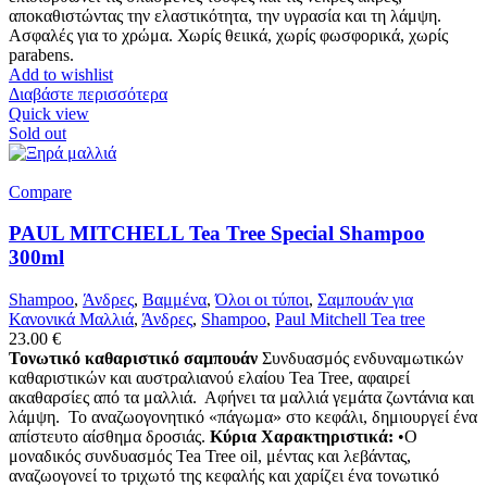
αποκαθιστώντας την ελαστικότητα, την υγρασία και τη λάμψη.
Ασφαλές για το χρώμα. Χωρίς θειικά, χωρίς φωσφορικά, χωρίς
parabens.
Add to wishlist
Διαβάστε περισσότερα
Quick view
Sold out
Compare
PAUL MITCHELL Tea Tree Special Shampoo
300ml
Shampoo
,
Άνδρες
,
Βαμμένα
,
Όλοι οι τύποι
,
Σαμπουάν για
Κανονικά Μαλλιά
,
Άνδρες
,
Shampoo
,
Paul Mitchell Tea tree
23.00
€
Τονωτικό καθαριστικό σαμπουάν
Συνδυασμός ενδυναμωτικών
καθαριστικών και αυστραλιανού ελαίου Tea Tree, αφαιρεί
ακαθαρσίες από τα μαλλιά. Αφήνει τα μαλλιά γεμάτα ζωντάνια και
λάμψη. Το αναζωογονητικό «πάγωμα» στο κεφάλι, δημιουργεί ένα
απίστευτο αίσθημα δροσιάς.
Κύρια Χαρακτηριστικά:
•Ο
μοναδικός συνδυασμός Tea Tree oil, μέντας και λεβάντας,
αναζωογονεί το τριχωτό της κεφαλής και χαρίζει ένα τονωτικό