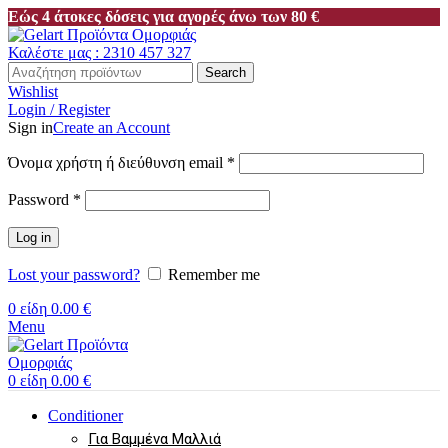
Εώς 4 άτοκες δόσεις για αγορές άνω των 80 €
Καλέστε μας : 2310 457 327
Search
Wishlist
Login / Register
Sign in
Create an Account
Απαιτείται
Όνομα χρήστη ή διεύθυνση email
*
Απαιτείται
Password
*
Log in
Lost your password?
Remember me
0
είδη
0.00
€
Menu
0
είδη
0.00
€
Conditioner
Για Βαμμένα Μαλλιά