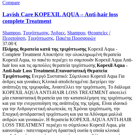
Compare
Lavish Care KOPEXIL AQUA – Anti-hair loss
complete Treatment
Shampoo
,
Τριχόπτωσης
,
Άνδρες
,
Shampoo
,
Θεραπείες /
Περιποίηση
,
Τριχόπτωσης
,
Πακέτα Προσφορών
37.00
€
Πλήρης θεραπεία κατά της τριχόπτωσης
Kopexil Aqua -
Complete Treatment Αποκτήστε την ολοκληρωμένη θεραπεία
Kopexil Aqua, το πακέτο περιέχει το σαμπουάν Kopexil Aqua Anti-
hair loss και τις αμπούλες θεραπεία τριχόπτωσης
Kopexil Aqua -
Anti-hair Loss Treatment.Επαναστατική Θεραπεία
Τριχόπτωσης
Ενεργό Συστατικό: Σύμπλοκο Kopexil Aqua Για
άνδρες και γυναίκες Κλινικά αποδεδειγμένα: Διεγείρει την
ανάπτυξη της τριχοφυΐας, Αναστέλλει την τριχόπτωση. Το διάλυµα
KOPEXIL AQUA ANTI-HAIR LOSS TREATMENT αποτελεί
µία επαναστατική θεραπεία για την καταπολέµηση της τριχόπτωσης
και για την ενεργοποίηση της ανάπτυξης της τρίχας. Είναι ιδανικό
για την Ανδρογενετική αλωπεκία, τη Χρόνια τριχόπτωση, την
Εποχική αντιδραστική τριχόπτωση και για τα Αδύναµα µαλλιά
ανδρών και γυναικών. Η θεραπεία KOPEXIL AQUA ANTI-HAIR
LOSS TREATMENT περιέχει το σύµπλοκο Kopexil Aqua, μία
καινοτόµα - πατενταρισµένη δραστική ουσία η οποία κλινικά