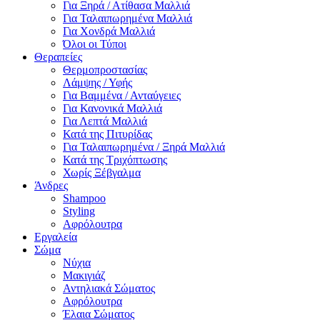
Για Ξηρά / Ατίθασα Μαλλιά
Για Ταλαιπωρημένα Μαλλιά
Για Χονδρά Μαλλιά
Όλοι οι Τύποι
Θεραπείες
Θερμοπροστασίας
Λάμψης / Υφής
Για Βαμμένα / Ανταύγειες
Για Κανονικά Μαλλιά
Για Λεπτά Μαλλιά
Κατά της Πιτυρίδας
Για Ταλαιπωρημένα / Ξηρά Μαλλιά
Κατά της Τριχόπτωσης
Χωρίς Ξέβγαλμα
Άνδρες
Shampoo
Styling
Αφρόλουτρα
Εργαλεία
Σώμα
Νύχια
Μακιγιάζ
Αντηλιακά Σώματος
Αφρόλουτρα
Έλαια Σώματος