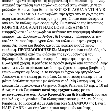
αποδεδειγµένα αποτρέπει τη συρρίκνωση του θύλακα της τρίχας,
σταµατά την πτώση των τριχών και οδηγεί στην ανάπτυξη νέων
µαλλιών. Η καινοτόµα θεραπεία KOPEXIL AQUA ANTI-HAIR
LOSS TREATMENT ενδυναµώνει την τρίχα από τη ρίζα ως την
άκρη και αποκαθιστά το πάχος της τρίχας. Ορατά αποτελέσµατα
από τον 3ο κιόλας µήνα εφαρµογής. Οι αµπούλες της θεραπείας
KOPEXIL AQUA ANTI-HAIR LOSS TREATMENT
εφαρμόζονται εύκολα χωρίς να αφήνουν την παραμικρή αίσθηση
λιπαρότητας. ∆οσολογία: Ανδρες & Γυναίκες - Εφαρµόστε την
κατάλληλη ποσότητα υγρού ώστε να καλύψετε την περιοχή της
αραίωσης, πρωί και βράδυ, κάνοντας ελαφρύ µασάζ χωρίς
έκπλυση.
ΠΡΟΕΙΔΟΠΟΙΗΣΕΙΣ:
Μπορεί να είναι επιβλαβές εάν
χρησιμοποιηθεί κατά την διάρκεια της εγκυμοσύνης ή του
θηλασμού. Σε περίπτωση κνησμού, σταματήστε την εφαρμογή.
Εξωτερική χρήση. Κρατήστε το προϊόν μακριά από τα παιδιά. Μην
καταπίνετε. Σε περίπτωση κατάποσης, ζητήστε ιατρική βοήθεια ή
επικοινωνήστε αμέσως με το κέντρο ελέγχου δηλητηριάσεων.
Αποφύγετε την επαφή με τα μάτια. Σε περίπτωση επαφής με τα
μάτια, ξεπλύνετε αμέσως με άφθονο νερό. Μη λιπαρή υφή, δεν
κολλάει Δερματολογικά ελεγμένο, Χωρίς Parabens 10 τεμ. x 10 ml
Δυναμωτικό Σαμπουάν κατά της τριχόπτωσης με το
πατενταρισμένο σύμπλοκο Kopexil Aqua & Panthenol.
Ιδανικό
για άνδρες και γυναίκες. Για όλους τους τύπους μαλλιών. Χωρίς
Parabens. Το Kopexil Aqua Anti-hair loss SHAMPOO της Lavish
HAIR CARE είναι ένα Δυναμωτικό σαμπουάν κατά της