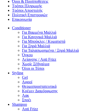
Όροι & Προϋποθέσεις
Τρόποι Πληρωμής
Τρόποι Αποστολής
Πολιτική Επιστροφών
Επικοινωνία
Conditioner
Για Βαμμένα Μαλλιά
Για Κανονικά Μαλλιά
Για Μπούκλες / Κυματιστά
Για Ξηρά Μαλλιά
Για Ταλαιπωρημένα / Ξηρά Μαλλιά
Όγκου
Λείανσης / Anti Frizz
Χωρίς Ξέβγαλμα
Όλοι οι Τύποι
Styling
Gel
Αφροί
Θερμοπροστατευτικά
Κρέμες Διαμόρφωσης
Λακ
Σπρέι
Shampoo
Anti Frizz