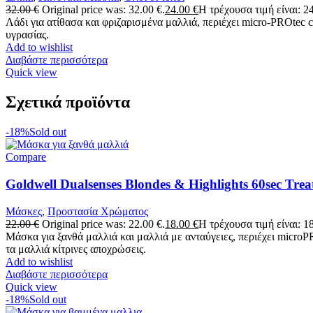
32.00
€
Original price was: 32.00 €.
24.00
€
Η τρέχουσα τιμή είναι: 24
Λάδι για ατίθασα και φριζαρισμένα μαλλιά, περιέχει micro-PROtec
υγρασίας.
Add to wishlist
Διαβάστε περισσότερα
Quick view
Σχετικά προϊόντα
-18%
Sold out
Compare
Goldwell Dualsenses Blondes & Highlights 60sec Tre
Μάσκες
,
Προστασία Χρώματος
22.00
€
Original price was: 22.00 €.
18.00
€
Η τρέχουσα τιμή είναι: 18
Μάσκα για ξανθά μαλλιά και μαλλιά με ανταύγειες, περιέχει micro
τα μαλλιά κίτρινες αποχρώσεις.
Add to wishlist
Διαβάστε περισσότερα
Quick view
-18%
Sold out