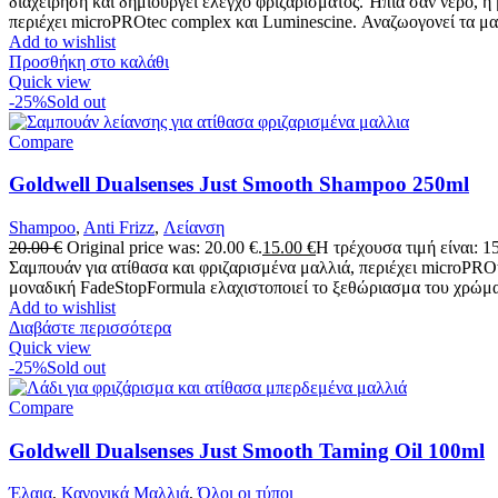
διαχείρηση και δημιουργεί έλεγχο φριζαρίσματος. Ήπια σαν νερό, 
περιέχει microPROtec complex και Luminescine. Αναζωογονεί τα μαλ
Add to wishlist
Προσθήκη στο καλάθι
Quick view
-25%
Sold out
Compare
Goldwell Dualsenses Just Smooth Shampoo 250ml
Shampoo
,
Anti Frizz
,
Λείανση
20.00
€
Original price was: 20.00 €.
15.00
€
Η τρέχουσα τιμή είναι: 15
Σαμπουάν για ατίθασα και φριζαρισμένα μαλλιά, περιέχει microPROt
μοναδική FadeStopFormula ελαχιστοποιεί το ξεθώριασμα του χρώμα
Add to wishlist
Διαβάστε περισσότερα
Quick view
-25%
Sold out
Compare
Goldwell Dualsenses Just Smooth Taming Oil 100ml
Έλαια
,
Κανονικά Μαλλιά
,
Όλοι οι τύποι