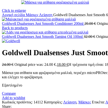
Click to enlarge
Αρχική σελίδα
Μάσκες
Λείανση
Goldwell Dualsenses Just Smooth 
Goldwell Dualsenses Just Smooth Conditioner 200ml
20.00
€
Origina
Back to products
Goldwell Dualsenses Just Smooth Taming Oil 100ml
32.00
€
Origina
Goldwell Dualsenses Just Smoo
24.00
€
Original price was: 24.00 €.
18.00
€
Η τρέχουσα τιμή είναι: 18
Μάσκα για ατίθασα και φριζαρισμένα μαλλιά, περιέχει microPROtec
και ελέγχει το φριζάρισμα.
Εξαντλημένο
Compare
Add to wishlist
Κωδικός προϊόντος:
14112
Κατηγορίες:
Λείανση
,
Μάσκες
Ετικέτα:
Α
Share: