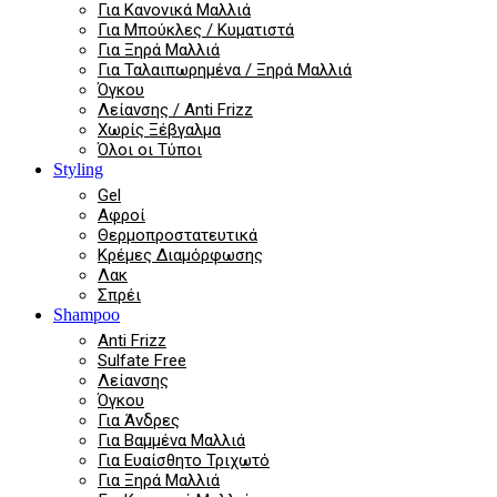
Για Κανονικά Μαλλιά
Για Μπούκλες / Κυματιστά
Για Ξηρά Μαλλιά
Για Ταλαιπωρημένα / Ξηρά Μαλλιά
Όγκου
Λείανσης / Anti Frizz
Χωρίς Ξέβγαλμα
Όλοι οι Τύποι
Styling
Gel
Αφροί
Θερμοπροστατευτικά
Κρέμες Διαμόρφωσης
Λακ
Σπρέι
Shampoo
Anti Frizz
Sulfate Free
Λείανσης
Όγκου
Για Άνδρες
Για Βαμμένα Μαλλιά
Για Ευαίσθητο Τριχωτό
Για Ξηρά Μαλλιά