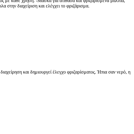
ος με κάθε χρήση. -Μάσκα για ατίθασα και φριζαρισμένα μαλλιά,
α στην διαχείριση και ελέγχει το φριζάρισμα.
διαχείρηση και δημιουργεί έλεγχο φριζαρίσματος. Ήπια σαν νερό, η