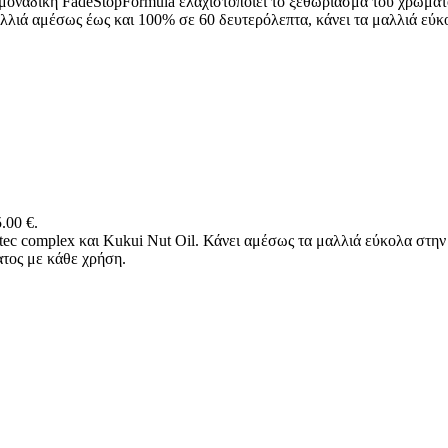
η μοναδική FadeStopFormula ελαχιστοποιεί το ξεθώριασμα του χρώματ
λιά αμέσως έως και 100% σε 60 δευτερόλεπτα, κάνει τα μαλλιά εύκολ
.00 €.
ec complex και Kukui Nut Oil. Κάνει αμέσως τα μαλλιά εύκολα στην 
τος με κάθε χρήση.