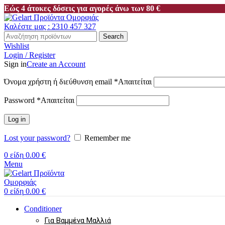
Εώς 4 άτοκες δόσεις για αγορές άνω των 80 €
Καλέστε μας : 2310 457 327
Search
Wishlist
Login / Register
Sign in
Create an Account
Όνομα χρήστη ή διεύθυνση email
*
Απαιτείται
Password
*
Απαιτείται
Log in
Lost your password?
Remember me
0
είδη
0.00
€
Menu
0
είδη
0.00
€
Conditioner
Για Βαμμένα Μαλλιά