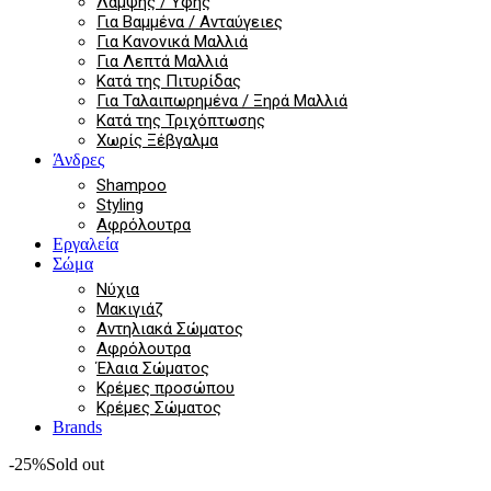
Λάμψης / Υφής
Για Βαμμένα / Ανταύγειες
Για Κανονικά Μαλλιά
Για Λεπτά Μαλλιά
Κατά της Πιτυρίδας
Για Ταλαιπωρημένα / Ξηρά Μαλλιά
Κατά της Τριχόπτωσης
Χωρίς Ξέβγαλμα
Άνδρες
Shampoo
Styling
Αφρόλουτρα
Εργαλεία
Σώμα
Νύχια
Μακιγιάζ
Αντηλιακά Σώματος
Αφρόλουτρα
Έλαια Σώματος
Κρέμες προσώπου
Κρέμες Σώματος
Brands
-25%
Sold out