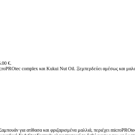
.00 €.
icroPROtec complex και Kukui Nut Oil. Ξεμπερδεύει αμέσως και μαλα
αμπουάν για ατίθασα και φριζαρισμένα μαλλιά, περιέχει microPROte