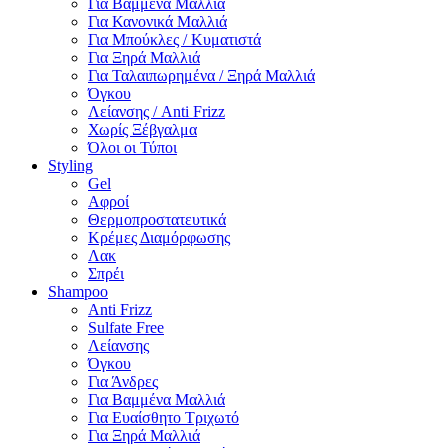
Για Βαμμένα Μαλλιά
Για Κανονικά Μαλλιά
Για Μπούκλες / Κυματιστά
Για Ξηρά Μαλλιά
Για Ταλαιπωρημένα / Ξηρά Μαλλιά
Όγκου
Λείανσης / Anti Frizz
Χωρίς Ξέβγαλμα
Όλοι οι Τύποι
Styling
Gel
Αφροί
Θερμοπροστατευτικά
Κρέμες Διαμόρφωσης
Λακ
Σπρέι
Shampoo
Anti Frizz
Sulfate Free
Λείανσης
Όγκου
Για Άνδρες
Για Βαμμένα Μαλλιά
Για Ευαίσθητο Τριχωτό
Για Ξηρά Μαλλιά