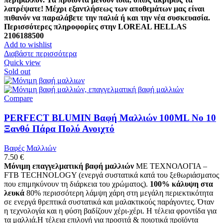
λατρέψατε! Μέχρι εξαντλήσεως των αποθεμάτων μας είναι
πιθανόν να παραλάβετε την παλιά ή και την νέα συσκευασία.
Περισσότερες πληροφορίες στην LOREAL HELLAS
2106188500
Add to wishlist
Διαβάστε περισσότερα
Quick view
Sold out
Compare
PERFECT BLUMIN Βαφή Μαλλιών 100ML No 10
Ξανθό Πάρα Πολύ Ανοιχτό
Βαφές Μαλλιών
7.50
€
Μόνιμη επαγγελματική βαφή μαλλιών
ΜΕ ΤΕΧΝΟΛΟΓΙΑ –
FTB TECHNOLOGY (ενεργά συστατικά κατά του ξεθωριάσματος
που επιμηκύνουν τη διάρκεια του χρώματος).
100% κάλυψη στα
λευκά
80% περισσότερη λάμψη χάρη στη μεγάλη περιεκτικότητα
σε ενεργά θρεπτικά συστατικά και μαλακτικούς παράγοντες. Όταν
η τεχνολογία και η φύση βαδίζουν χέρι-χέρι. Η τέλεια φροντίδα για
τα μαλλιά.Η τέλεια επιλογή για προσιτά & ποιοτικά προϊόντα