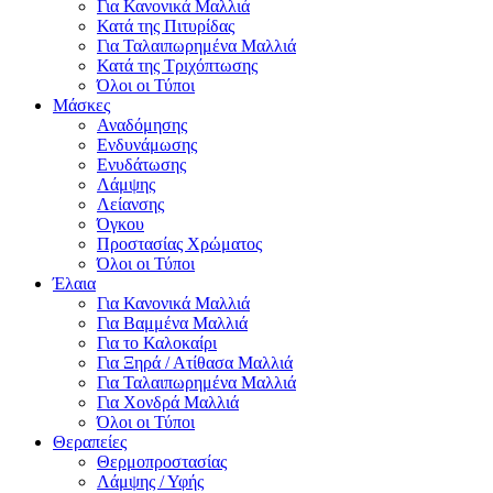
Για Κανονικά Μαλλιά
Κατά της Πιτυρίδας
Για Ταλαιπωρημένα Μαλλιά
Κατά της Τριχόπτωσης
Όλοι οι Τύποι
Μάσκες
Αναδόμησης
Ενδυνάμωσης
Ενυδάτωσης
Λάμψης
Λείανσης
Όγκου
Προστασίας Χρώματος
Όλοι οι Τύποι
Έλαια
Για Κανονικά Μαλλιά
Για Βαμμένα Μαλλιά
Για το Καλοκαίρι
Για Ξηρά / Ατίθασα Μαλλιά
Για Ταλαιπωρημένα Μαλλιά
Για Χονδρά Μαλλιά
Όλοι οι Τύποι
Θεραπείες
Θερμοπροστασίας
Λάμψης / Υφής