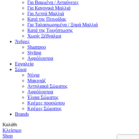
Για Βαμμένα / Ανταύγειες
Για Κανονικά Μαλλιά
Για Λεπτά Μαλλιά
Κατά της Πιτυρίδας
Για Ταλαιπωρημένα / Ξηρά Μαλλιά
Κατά της Τριχόπτωσης
Χωρίς Ξέβγαλμα
Άνδρες
Shampoo
Styling
Αφρόλουτρα
Εργαλεία
Σώμα
Νύχια
Μακιγιάζ
Αντηλιακά Σώματος
Αφρόλουτρα
Έλαια Σώματος
Κρέμες προσώπου
Κρέμες Σώματος
Brands
Καλάθι
Κλείσιμο
Shop