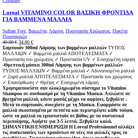
Compare
Loreal VITAMINO COLOR BΑΣΙΚΗ ΦΡΟΝΤΙΔΑ
ΓΙΑ ΒΑΜΜΕΝΑ ΜΑΛΛΙΑ
Sulfate Free
,
Βαμμένα
,
Λάμψη
,
Προστασία Χρώματος
,
Πακέτα
Προσφορών
40.00
€
34.00
€
Σαμπουάν 300ml Λάμψης των βαμμένων μαλλιών
ΤΥΠΟΣ
ΜΑΛΛΙΩΝ ✓ Βαμμένα μαλλιά ΑΠΟΤΕΛΕΣΜΑΤΑ ✓
Προστασία του χρώματος ✓ Προστασία UV ✓ Ενισχυμένη λάμψη
-Θρεπτική μάσκα 300ml Λάμψης των βαμμένων μαλλιών
ΤΥΠΟΣ ΜΑΛΛΙΩΝ ✓ Βαμμένα μαλλιά ✓ Αδυνατισμένα μαλλιά
✓ Ξηρά μαλλιά ΑΠΟΤΕΛΕΣΜΑΤΑ ✓ Προστασία του χρώματος
✓ Επανόρθωση ✓ Θρέψη ✓ Ενισχυμένη λάμψη
Χρησιμοποιείστε σαν ολοκληρωμένο σύστημα το Vitamino
Shampoo σε συνδυασμό με τη Vitamino Μασκα. Απλώστε σε
βρεγμένα μαλλιά, κάντε μασάζ μέχρι να αφρίσει, ξεβγάλτε .
Μετά το σαμπουάν, συνεχίστε με τη Μασκα. Εφαρμόστε σε
μαλλιά σκουπισμένα με πετσέτα και περιστρέψτε κάθε τούφα,
ώστε τα μαλλιά να εμποτιστούν σε βάθος με τα συστατικά
περιποίησης. Αφήστε για 3-5 λεπτά. Ξεβγάλτε καλά.
ΣΗΜΑΝΤΙΚΗ ΕΝΗΜΕΡΩΣΗ Η Loreal Professionnel αλλάζει
τις συσκευασίες των προιόντων σε νέες πιο φιλικές προς το
περιβάλλον. Τα προιόντα μένουν ίδια, όπως ακριβώς τα