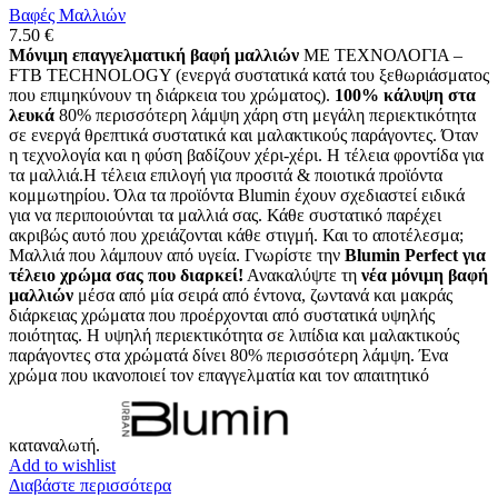
Βαφές Μαλλιών
7.50
€
Μόνιμη επαγγελματική βαφή μαλλιών
ΜΕ ΤΕΧΝΟΛΟΓΙΑ –
FTB TECHNOLOGY (ενεργά συστατικά κατά του ξεθωριάσματος
που επιμηκύνουν τη διάρκεια του χρώματος).
100% κάλυψη στα
λευκά
80% περισσότερη λάμψη χάρη στη μεγάλη περιεκτικότητα
σε ενεργά θρεπτικά συστατικά και μαλακτικούς παράγοντες. Όταν
η τεχνολογία και η φύση βαδίζουν χέρι-χέρι. Η τέλεια φροντίδα για
τα μαλλιά.Η τέλεια επιλογή για προσιτά & ποιοτικά προϊόντα
κομμωτηρίου. Όλα τα προϊόντα Blumin έχουν σχεδιαστεί ειδικά
για να περιποιούνται τα μαλλιά σας. Κάθε συστατικό παρέχει
ακριβώς αυτό που χρειάζονται κάθε στιγμή. Και το αποτέλεσμα;
Μαλλιά που λάμπουν από υγεία. Γνωρίστε την
Blumin Perfect για
τέλειο χρώμα σας που διαρκεί!
Ανακαλύψτε τη
νέα μόνιμη βαφή
μαλλιών
μέσα από μία σειρά από έντονα, ζωντανά και μακράς
διάρκειας χρώματα που προέρχονται από συστατικά υψηλής
ποιότητας. Η υψηλή περιεκτικότητα σε λιπίδια και μαλακτικούς
παράγοντες στα χρώματά δίνει 80% περισσότερη λάμψη. Ένα
χρώμα που ικανοποιεί τον επαγγελματία και τον απαιτητικό
καταναλωτή.
Add to wishlist
Διαβάστε περισσότερα