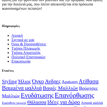
για την δουλειά μας, που πλέον απεικονίζεται στα πρόσωπα
ικανοποιημένων πελατών!
Πληροφορίες
Αρχική
Σχετικά με μας
Όροι & Προϋποθέσεις
Τρόποι Πληρωμής
Τρόποι Αποστολής
Πολιτική Επιστροφών
Επικοινωνία
Ετικέτες
Ατίθασα
Όγκο
Ανδρες
Ήλιος
Styling
Αραίωση
Βαμμένα μαλλιά
Βαφές Μαλλιών
Βούρτσες
Επανόρθωσης
Ενυδάτωσης
Μαλλιών
Ιδέες για δώρο
Θάλασσα
Λιπαρά μαλλιά
Ευαίσθητο τριχωτό