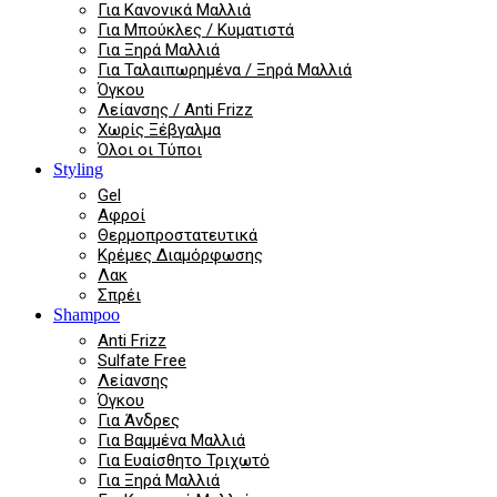
Για Κανονικά Μαλλιά
Για Μπούκλες / Κυματιστά
Για Ξηρά Μαλλιά
Για Ταλαιπωρημένα / Ξηρά Μαλλιά
Όγκου
Λείανσης / Anti Frizz
Χωρίς Ξέβγαλμα
Όλοι οι Τύποι
Styling
Gel
Αφροί
Θερμοπροστατευτικά
Κρέμες Διαμόρφωσης
Λακ
Σπρέι
Shampoo
Anti Frizz
Sulfate Free
Λείανσης
Όγκου
Για Άνδρες
Για Βαμμένα Μαλλιά
Για Ευαίσθητο Τριχωτό
Για Ξηρά Μαλλιά