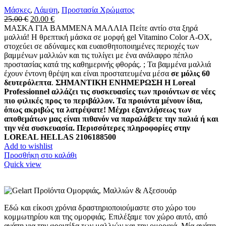
Μάσκες
,
Λάμψη
,
Προστασία Χρώματος
25.00
€
20.00
€
ΜΑΣΚΑ ΓΙΑ ΒΑΜΜΕΝΑ ΜΑΛΛΙΑ Πείτε αντίο στα ξηρά
μαλλιά! Η θρεπτική μάσκα σε μορφή gel Vitamino Color A-OX,
στοχεύει σε αδύναμες και ευαισθητοποιημένες περιοχές των
βαμμένων μαλλιών και τις τυλίγει με ένα ανάλαφρο πέπλο
προστασίας κατά της καθημερινής φθοράς. ; Τα βαμμένα μαλλιά
έχουν έντονη θρέψη και είναι προστατευμένα μέσα
σε μόλις 60
δευτερόλεπτα
.
ΣΗΜΑΝΤΙΚΗ ΕΝΗΜΕΡΩΣΗ Η Loreal
Professionnel αλλάζει τις συσκευασίες των προιόντων σε νέες
πιο φιλικές προς το περιβάλλον. Τα προιόντα μένουν ίδια,
όπως ακριβώς τα λατρέψατε! Μέχρι εξαντλήσεως των
αποθεμάτων μας είναι πιθανόν να παραλάβετε την παλιά ή και
την νέα συσκευασία. Περισσότερες πληροφορίες στην
LOREAL HELLAS 2106188500
Add to wishlist
Προσθήκη στο καλάθι
Quick view
Εδώ και είκοσι χρόνια δραστηριοποιούμαστε στο χώρο του
κομμωτηρίου και της ομορφιάς. Επιλέξαμε τον χώρο αυτό, από
αγάπη για την φροντίδα των μαλλιών και την ομορφιά. Μία αγάπη