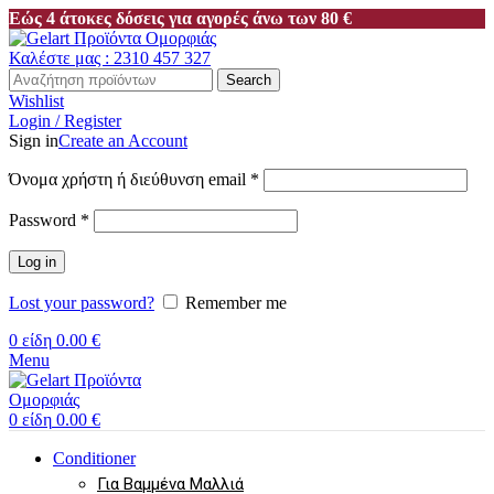
Εώς 4 άτοκες δόσεις για αγορές άνω των 80 €
Καλέστε μας : 2310 457 327
Search
Wishlist
Login / Register
Sign in
Create an Account
Όνομα χρήστη ή διεύθυνση email
*
Password
*
Log in
Lost your password?
Remember me
0
είδη
0.00
€
Menu
0
είδη
0.00
€
Conditioner
Για Βαμμένα Μαλλιά