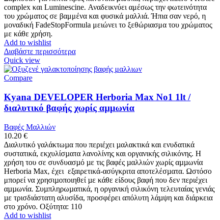
complex και Luminescine. Αναδεικνύει αμέσως την φωτεινότητα
του χρώματος σε βαμμένα και φυσικά μαλλιά. Ήπια σαν νερό, η
μοναδική FadeStopFormula μειώνει το ξεθώριασμα του χρώματος
με κάθε χρήση.
Add to wishlist
Διαβάστε περισσότερα
Quick view
Compare
Kyana DEVELOPER Herboria Max No1 1lt /
διαλυτικό βαφής χωρίς αμμωνία
Βαφές Μαλλιών
10.20
€
∆ιαλυτικό γαλάκτωµα που περιέχει µαλακτικά και ενυδατικά
συστατικά, εκχυλίσµατα λανολίνης και οργανικής σιλικόνης. Η
χρήση του σε συνδυασµό µε τις βαφές µαλλιών χωρίς αµµωνία
Herboria Max, έχει εξαιρετικά-ασύγκριτα αποτελέσµατα. Ωστόσο
μπορεί να χρησιµοποιηθεί µε κάθε είδους βαφή που δεν περιέχει
αµµωνία. Συµπληρωµατικά, η οργανική σιλικόνη τελευταίας γενιάς
µε τρισδιάστατη αλυσίδα, προσφέρει απόλυτη λάµψη και διάρκεια
στο χρόνο. Οξύτητα: 110
Add to wishlist