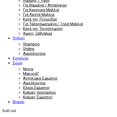
Λάμψης / Υφής
Για Βαμμένα / Ανταύγειες
Για Κανονικά Μαλλιά
Για Λεπτά Μαλλιά
Κατά της Πιτυρίδας
Για Ταλαιπωρημένα / Ξηρά Μαλλιά
Κατά της Τριχόπτωσης
Χωρίς Ξέβγαλμα
Άνδρες
Shampoo
Styling
Αφρόλουτρα
Εργαλεία
Σώμα
Νύχια
Μακιγιάζ
Αντηλιακά Σώματος
Αφρόλουτρα
Έλαια Σώματος
Κρέμες προσώπου
Κρέμες Σώματος
Brands
Sold out