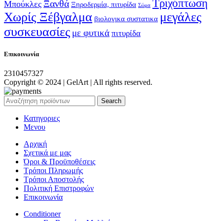
Τριχόπτωση
Ξανθά
Μπούκλες
Ξηροδερμία, πιτυρίδα
Σώμα
Χωρίς Ξέβγαλμα
μεγάλες
βιολογικα συστατικα
συσκευασίες
με φυτικά
πιτυρίδα
Επικοινωνία
2310457327
Copyright © 2024 | GelArt | All rights reserved.
Search
Κατηγοριες
Μενου
Αρχική
Σχετικά με μας
Όροι & Προϋποθέσεις
Τρόποι Πληρωμής
Τρόποι Αποστολής
Πολιτική Επιστροφών
Επικοινωνία
Conditioner