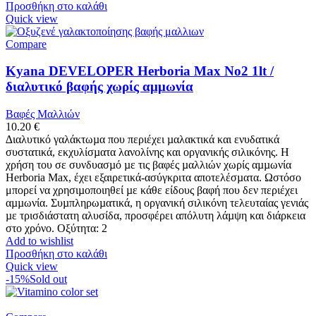
Προσθήκη στο καλάθι
Quick view
Compare
Kyana DEVELOPER Herboria Max No2 1lt /
διαλυτικό βαφής χωρίς αμμωνία
Βαφές Μαλλιών
10.20
€
∆ιαλυτικό γαλάκτωµα που περιέχει µαλακτικά και ενυδατικά
συστατικά, εκχυλίσµατα λανολίνης και οργανικής σιλικόνης. Η
χρήση του σε συνδυασµό µε τις βαφές µαλλιών χωρίς αµµωνία
Herboria Max, έχει εξαιρετικά-ασύγκριτα αποτελέσµατα. Ωστόσο
μπορεί να χρησιµοποιηθεί µε κάθε είδους βαφή που δεν περιέχει
αµµωνία. Συµπληρωµατικά, η οργανική σιλικόνη τελευταίας γενιάς
µε τρισδιάστατη αλυσίδα, προσφέρει απόλυτη λάµψη και διάρκεια
στο χρόνο. Οξύτητα: 2
Add to wishlist
Προσθήκη στο καλάθι
Quick view
-15%
Sold out