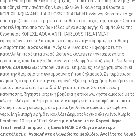
συρρίκνωση του θύλακα της τρίχας, σταµατά την πτώση των τριχών
και οδηγεί στην ανάπτυξη νέων µαλλιών. Η καινοτόµα θεραπεία
KOPEXIL AQUA ANTI-HAIR LOSS TREATMENT ενδυναµώνει την τρίχα
από τη ρίζα ως την άκρη και αποκαθιστά το πάχος της τρίχας. Ορατά
αποτελέσματα από τον 3ο κιόλας µήνα εφαρµογής. Οι αµπούλες της
θεραπείας KOPEXIL AQUA ANTI-HAIR LOSS TREATMENT
εφαρμόζονται εύκολα χωρίς να αφήνουν την παραμικρή αίσθηση
λιπαρότητας.
∆οσολογία:
Ανδρες & Γυναίκες - Εφαρµόστε την
κατάλληλη ποσότητα υγρού ώστε να καλύψετε την περιοχή της
αραίωσης, πρωί και βράδυ, κάνοντας ελαφρύ µασάζ χωρίς έκπλυση.
ΠΡΟΕΙΔΟΠΟΙΗΣΕΙΣ:
Μπορεί να είναι επιβλαβές εάν χρησιμοποιηθεί
κατά την διάρκεια της εγκυμοσύνης ή του θηλασμού. Σε περίπτωση
κνησμού, σταματήστε την εφαρμογή. Εξωτερική χρήση. Κρατήστε το
προϊόν μακριά από τα παιδιά. Μην καταπίνετε. Σε περίπτωση
κατάποσης, ζητήστε ιατρική βοήθεια ή επικοινωνήστε αμέσως με το
κέντρο ελέγχου δηλητηριάσεων. Αποφύγετε την επαφή με τα μάτια.
Σε περίπτωση επαφής με τα μάτια, ξεπλύνετε αμέσως με άφθονο
νερό. Μη λιπαρή υφή, δεν κολλάει Δερματολογικά ελεγμένο, Χωρίς
Parabens 10 τεμ. x 10 ml
Κάντε μια πλύση με το Kopexil Aqua
Treatment Shampoo της Lavish HAIR CARE για καλύτερο
αποτέλεσμα. Ανακινήστε ελαφρώς το φιαλίδιο. Ανοίξτε το λευκό