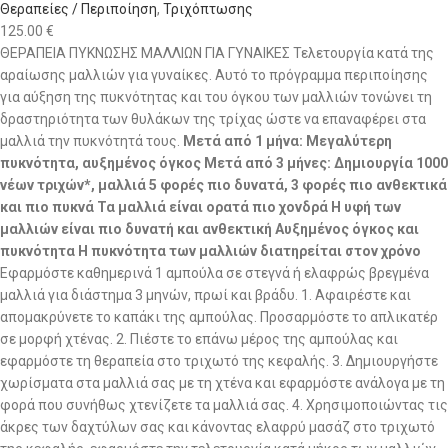
Θεραπείες / Περιποίηση
,
Τριχόπτωσης
125.00
€
ΘΕΡΑΠΕΙΑ ΠΥΚΝΩΣΗΣ ΜΑΛΛΙΩΝ ΓΙΑ ΓΥΝΑΙΚΕΣ Τελετουργία κατά της
αραίωσης μαλλιών για γυναίκες. Αυτό το πρόγραμμα περιποίησης
για αύξηση της πυκνότητας και του όγκου των μαλλιών τονώνει τη
δραστηριότητα των θυλάκων της τρίχας ώστε να επαναφέρει στα
μαλλιά την πυκνότητά τους.
Μετά από 1 μήνα: Μεγαλύτερη
πυκνότητα, αυξημένος όγκος Μετά από 3 μήνες: Δημιουργία 1000
νέων τριχών*, μαλλιά 5 φορές πιο δυνατά, 3 φορές πιο ανθεκτικά
και πιο πυκνά Τα μαλλιά είναι ορατά πιο χονδρά Η υφή των
μαλλιών είναι πιο δυνατή και ανθεκτική Αυξημένος όγκος και
πυκνότητα Η πυκνότητα των μαλλιών διατηρείται στον χρόνο
Εφαρμόστε καθημερινά 1 αμπούλα σε στεγνά ή ελαφρώς βρεγμένα
μαλλιά για διάστημα 3 μηνών, πρωί και βράδυ. 1. Αφαιρέστε και
απομακρύνετε το καπάκι της αμπούλας. Προσαρμόστε το απλικατέρ
σε μορφή χτένας. 2. Πιέστε το επάνω μέρος της αμπούλας και
εφαρμόστε τη θεραπεία στο τριχωτό της κεφαλής. 3. Δημιουργήστε
χωρίσματα στα μαλλιά σας με τη χτένα και εφαρμόστε ανάλογα με τη
φορά που συνήθως χτενίζετε τα μαλλιά σας. 4. Χρησιμοποιώντας τις
άκρες των δαχτύλων σας και κάνοντας ελαφρύ μασάζ στο τριχωτό