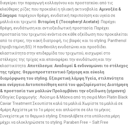
διεγείρει την παραγωγή κολλαγόνου και προστατεύει από τις
ελεύθερες ρίζες που προκαλεί η ηλιακή ακτινοβολία.
Αμινοξέα &
Σάκχαρα
: παρέχουν θρέψη, ενυδατική περιποίηση και υγεία σε
μαλλιά και τριχωτό.
Βιταμίνη Ε (Tocopheryl Acetate)
: Παρέχει
θρέψη, ενυδάτωση και αντιοξειδωτική προστασία. Παρέχει
προστασία του τριχωτού ενάντια σε κάθε οξείδωση που προκαλείται
από το στρες, την κακή διατροφή, τις βαφές και το styling. Panthenol
(προβιταμίνη Β5): Η πανθενόλη ενυδατώνει και προσδίδει
ελαστικότητα στην επιδερμίδα του τριχωτού, εισχωρεί στο
στέλεχος της τρίχας και επαναφέρει την ενυδάτωση και την
ελαστικότητα.
Αποτέλεσμα: Αναδομεί & ενδυναμώνει το στέλεχος
της τρίχας. Θερμοπροστατευτικό Γρήγορη και εύκολη
διαμόρφωση του styling. Εξαιρετική λάμψη Υγεία, στιλπνότητα
και ενέργεια Αυτοπεποίθηση κατά του φριζαρίσματος Διατήρηση
& προστασία των μαλλιών Προλαμβάνει την οξείδωση (γήρανση)
Οδηγίες Εφαρμογής : Λούσιμο & Μάσκα από τη σειρά Mon Platin Black
Caviar Treatment Σκουπίστε καλά τα μαλλιά Χωρίστε τα μαλλιά σε
4μέρη Αρχίστε με το 1ο μέρος και απλώστε σε όλο το μήκος.
Συνεχίστε με το θερμικό styling. Επαναλάβετε στα υπόλοιπα μέρη
μέχρι να ολοκληρώσετε το styling. Paraben Free – Salt Free