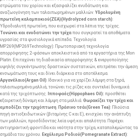
στρώματα του χορίου και εξασφαλίζει ενυδάτωση και
αναζωογόνηση των ταλαιπωρημένων μαλλιών.
Υδρολυμένη
πρωτεΐνη καλαμποκιού(ZEA)(Hydrolyzed corn starch)
:
Υδροδιαλυτή πρωτεΐνη, που εισχωρεί στα λέπια της τρίχας.
Τονώνει και ενυδατώνει την τρίχα
που συγκρατεί τα αποθέματα
υγρασίας στα φυσιολογικά επίπεδα. Τεχνολογία
MP269(MP269Technology): Πρωτοποριακή τεχνολογία
απορρόφησης 2-φάσεων αποκλειστικά από τα εργαστήρια της Mon
Platin. Επιταχύνει τη διαδικασία απορρόφησης & ενεργοποίησης
υψηλής συγκέντρωσης δραστικών συστατικών, επιτρέπει την άμεση
ενσωμάτωση τους και δίνει διάρκεια στο αποτέλεσμα.
Αργανέλαιο(Argan Oil)
: Ιδανικό για να χαρίζει λάμψη στα ξηρά,
ταλαιπωρημένα μαλλιά, τονώνει τις ρίζες και συντελεί δυναμικά
κατά της τριχόπτωσης.
Ιπποφαές(Hippophaes Oil):
προσθέτει
εξαιρετική δύναμη και λάμψη στα μαλλιά.
Θωρακίζει την τρίχα και
εμποδίζει την τριχόπτωση
.
Πράσινο τσάι(Green Tea)
: Πλούσια
πηγή αντιοξειδωτικών (βιταμίνης C και E), ενισχύει την ανάπτυξη
των μαλλιών, προσδίδοντας λεία υφή και απαλότητα. Παρέχει
αντιγηραντική φροντίδα και νεότητα στην τρίχα, καταπολεμώντας τα
σημάδια του χρόνου.
Εκχύλισμα Ροδιού(Pomegranate Extract)
: