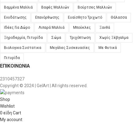
Βαμμένα Μαλλιά
Βαφές Μαλλιών
Βούρτσες Μαλλιών
Ενυδάτωσης
Επανόρθωσης
Ευαίσθητο Τριχωτό
Θάλασσα
Ιδέες Για Δώρο
Λιπαρά Μαλλιά
Μπούκλες
Ξανθά
Ξηροδερμία, Πιτυρίδα
Σώμα
Τριχόπτωση
Χωρίς Ξέβγαλμα
Βιολογικα Συστατικα
Μεγάλες Συσκευασίες
Με Φυτικά
Πιτυρίδα
ΕΠΙΚΟΙΝΩΝΊΑ
2310457327
Copyright © 2024 | GelArt | All rights reserved.
Shop
Wishlist
0
είδη
Cart
My account