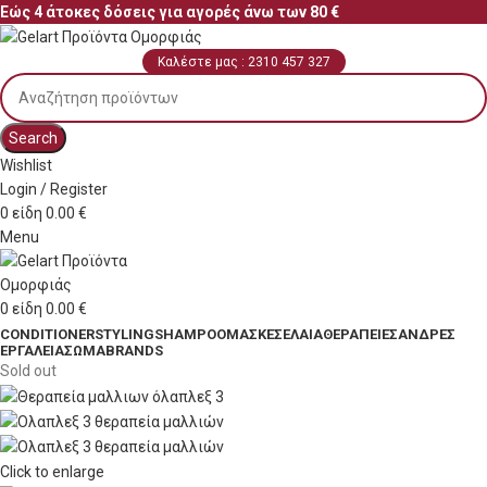
Εώς 4 άτοκες δόσεις για αγορές άνω των 80 €
Καλέστε μας : 2310 457 327
Search
Wishlist
Login / Register
0
είδη
0.00
€
Menu
0
είδη
0.00
€
CONDITIONER
STYLING
SHAMPOO
ΜΆΣΚΕΣ
ΈΛΑΙΑ
ΘΕΡΑΠΕΊΕΣ
ΆΝΔΡΕΣ
ΕΡΓΑΛΕΊΑ
ΣΏΜΑ
BRANDS
Sold out
Click to enlarge