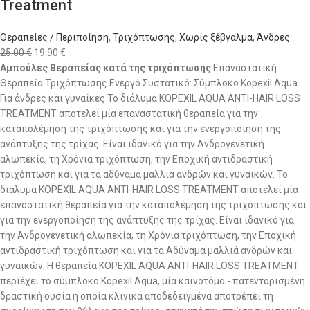
Treatment
Θεραπείες / Περιποίηση
,
Τριχόπτωσης
,
Χωρίς ξέβγαλμα
,
Άνδρες
25.00
€
19.90
€
Αμπούλες θεραπείας κατά της τριχόπτωσης
Επαναστατική
Θεραπεία Τριχόπτωσης Ενεργό Συστατικό: Σύμπλοκο Kopexil Aqua
Για άνδρες και γυναίκες Το διάλυµα KOPEXIL AQUA ANTI-HAIR LOSS
TREATMENT αποτελεί µία επαναστατική θεραπεία για την
καταπολέµηση της τριχόπτωσης και για την ενεργοποίηση της
ανάπτυξης της τρίχας. Είναι ιδανικό για την Ανδρογενετική
αλωπεκία, τη Χρόνια τριχόπτωση, την Εποχική αντιδραστική
τριχόπτωση και για τα αδύναµα µαλλιά ανδρών και γυναικών. Το
διάλυµα KOPEXIL AQUA ANTI-HAIR LOSS TREATMENT αποτελεί µία
επαναστατική θεραπεία για την καταπολέµηση της τριχόπτωσης και
για την ενεργοποίηση της ανάπτυξης της τρίχας. Είναι ιδανικό για
την Ανδρογενετική αλωπεκία, τη Χρόνια τριχόπτωση, την Εποχική
αντιδραστική τριχόπτωση και για τα Αδύναµα µαλλιά ανδρών και
γυναικών. Η θεραπεία KOPEXIL AQUA ANTI-HAIR LOSS TREATMENT
περιέχει το σύµπλοκο Kopexil Aqua, μία καινοτόµα - πατενταρισµένη
δραστική ουσία η οποία κλινικά αποδεδειγµένα αποτρέπει τη