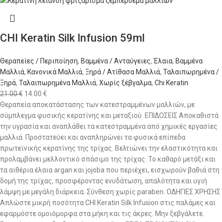
CHI Keratin Silk Infusion 59ml
Θεραπείες / Περιποίηση
,
Βαμμένα / Ανταύγειες
,
Έλαια
,
Βαμμένα
Μαλλιά
,
Κανονικά Μαλλιά
,
Ξηρά / Ατίθασα Μαλλιά
,
Ταλαιπωρημένα /
Ξηρά
,
Ταλαιπωρημένα Μαλλιά
,
Χωρίς ξέβγαλμα
,
Chi Keratin
21.00
€
14.00
€
Θεραπεία αποκατάστασης των κατεστραμμένων μαλλιών, με
σύμπλεγμα φυσικής κερατίνης και μεταξιού. ΕΠΙΔΟΣΕΙΣ Αποκαθιστά
την υγρασία και αναπλάθει τα κατεστραμμένα από χημικές εργασίες
μαλλιά. Προστατεύει και αναπληρώνει τα φυσικά επίπεδα
πρωτεϊνικής κερατίνης της τρίχας. Βελτιώνει την ελαστικότητα και
προλαμβάνει μελλοντικό σπάσιμο της τρίχας. Το καθαρό μετάξι και
τα αιθέρια έλαια argan και jojoba που περιέχει, εισχωρούν βαθιά στη
δομή της τρίχας, προσφέροντας ενυδάτωση, απαλότητα και υγιή
λάμψη με μεγάλη διάρκεια. Σύνθεση χωρίς paraben. ΟΔΗΓΙΕΣ ΧΡΗΣΗΣ
Απλώστε μικρή ποσότητα CHI Keratin Silk Infusion στις παλάμες και
εφαρμόστε ομοιόμορφα στα μήκη και τις άκρες. Μην ξεβγάλετε.