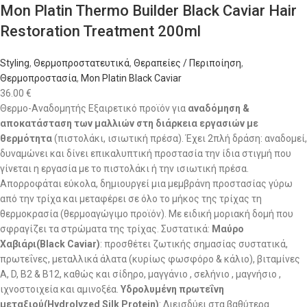
Mon Platin Thermo Builder Black Caviar Hair
Restoration Treatment 200ml
Styling
,
Θερμοπροστατευτικά
,
Θεραπείες / Περιποίηση
,
Θερμοπροστασία
,
Mon Platin Black Caviar
36.00
€
Θερμο-Αναδομητής Εξαιρετικό προϊόν για
αναδόμηση &
αποκατάσταση των μαλλιών στη διάρκεια εργασιών με
θερμότητα
(πιστολάκι, ισιωτική πρέσα). Έχει 2πλή δράση: αναδομεί,
δυναμώνει και δίνει επικαλυπτική προστασία την ίδια στιγμή που
γίνεται η εργασία με το πιστολάκι ή την ισιωτική πρέσα.
Απορροφάται εύκολα, δημιουργεί μια μεμβράνη προστασίας γύρω
από την τρίχα και μεταφέρει σε όλο το μήκος της τρίχας τη
θερμοκρασία (θερμοαγώγιμο προϊόν). Με ειδική μοριακή δομή που
σφραγίζει τα στρώματα της τρίχας. Συστατικά:
Μαύρο
Χαβιάρι(Black Caviar)
: προσθέτει ζωτικής σημασίας συστατικά,
πρωτεΐνες, μεταλλικά άλατα (κυρίως φωσφόρο & κάλιο), βιταμίνες
Α, D, Β2 & Β12, καθώς και σίδηρο, μαγγάνιο , σελήνιο , μαγνήσιο ,
ιχνοστοιχεία και αμινοξέα.
Υδρολυμένη πρωτεΐνη
μεταξιού(Hydrolyzed Silk Protein)
: Διεισδύει στα βαθύτερα