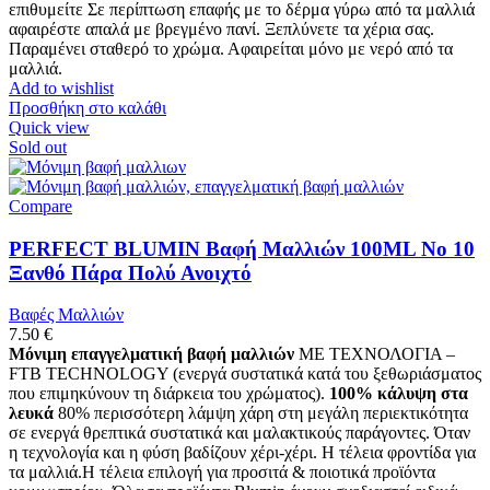
επιθυμείτε Σε περίπτωση επαφής με το δέρμα γύρω από τα μαλλιά
αφαιρέστε απαλά με βρεγμένο πανί. Ξεπλύνετε τα χέρια σας.
Παραμένει σταθερό το χρώμα. Αφαιρείται μόνο με νερό από τα
μαλλιά.
Add to wishlist
Προσθήκη στο καλάθι
Quick view
Sold out
Compare
PERFECT BLUMIN Βαφή Μαλλιών 100ML No 10
Ξανθό Πάρα Πολύ Ανοιχτό
Βαφές Μαλλιών
7.50
€
Μόνιμη επαγγελματική βαφή μαλλιών
ΜΕ ΤΕΧΝΟΛΟΓΙΑ –
FTB TECHNOLOGY (ενεργά συστατικά κατά του ξεθωριάσματος
που επιμηκύνουν τη διάρκεια του χρώματος).
100% κάλυψη στα
λευκά
80% περισσότερη λάμψη χάρη στη μεγάλη περιεκτικότητα
σε ενεργά θρεπτικά συστατικά και μαλακτικούς παράγοντες. Όταν
η τεχνολογία και η φύση βαδίζουν χέρι-χέρι. Η τέλεια φροντίδα για
τα μαλλιά.Η τέλεια επιλογή για προσιτά & ποιοτικά προϊόντα