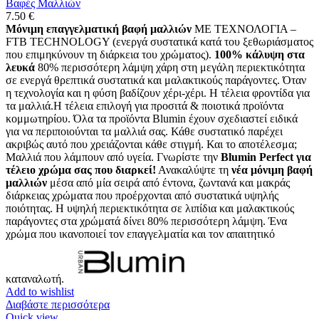
Βαφές Μαλλιών
7.50
€
Μόνιμη επαγγελματική βαφή μαλλιών
ΜΕ ΤΕΧΝΟΛΟΓΙΑ –
FTB TECHNOLOGY (ενεργά συστατικά κατά του ξεθωριάσματος
που επιμηκύνουν τη διάρκεια του χρώματος).
100% κάλυψη στα
λευκά
80% περισσότερη λάμψη χάρη στη μεγάλη περιεκτικότητα
σε ενεργά θρεπτικά συστατικά και μαλακτικούς παράγοντες. Όταν
η τεχνολογία και η φύση βαδίζουν χέρι-χέρι. Η τέλεια φροντίδα για
τα μαλλιά.Η τέλεια επιλογή για προσιτά & ποιοτικά προϊόντα
κομμωτηρίου. Όλα τα προϊόντα Blumin έχουν σχεδιαστεί ειδικά
για να περιποιούνται τα μαλλιά σας. Κάθε συστατικό παρέχει
ακριβώς αυτό που χρειάζονται κάθε στιγμή. Και το αποτέλεσμα;
Μαλλιά που λάμπουν από υγεία. Γνωρίστε την
Blumin Perfect για
τέλειο χρώμα σας που διαρκεί!
Ανακαλύψτε τη
νέα μόνιμη βαφή
μαλλιών
μέσα από μία σειρά από έντονα, ζωντανά και μακράς
διάρκειας χρώματα που προέρχονται από συστατικά υψηλής
ποιότητας. Η υψηλή περιεκτικότητα σε λιπίδια και μαλακτικούς
παράγοντες στα χρώματά δίνει 80% περισσότερη λάμψη. Ένα
χρώμα που ικανοποιεί τον επαγγελματία και τον απαιτητικό
καταναλωτή.
Add to wishlist
Διαβάστε περισσότερα
Quick view