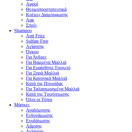
Αφροί
Θερμοπροστατευτικά
Κρέμες Διαμόρφωσης
Λακ
Σπρέι
Shampoo
Anti Frizz
Sulfate Free
Λείανσης
Όγκου
Για Άνδρες
Για Βαμμένα Μαλλιά
Για Ευαίσθητο Τριχωτό
Για Ξηρά Μαλλιά
Για Κανονικά Μαλλιά
Κατά της Πιτυρίδας
Για Ταλαιπωρημένα Μαλλιά
Κατά της Τριχόπτωσης
Όλοι οι Τύποι
Μάσκες
Αναδόμησης
Ενδυνάμωσης
Ενυδάτωσης
Λάμψης
Λείανσης