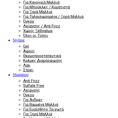
Για Κανονικά Μαλλιά
Για Μπούκλες / Κυματιστά
Για Ξηρά Μαλλιά
Για Ταλαιπωρημένα / Ξηρά Μαλλιά
Όγκου
Λείανσης / Anti Frizz
Χωρίς Ξέβγαλμα
Όλοι οι Τύποι
Styling
Gel
Αφροί
Θερμοπροστατευτικά
Κρέμες Διαμόρφωσης
Λακ
Σπρέι
Shampoo
Anti Frizz
Sulfate Free
Λείανσης
Όγκου
Για Άνδρες
Για Βαμμένα Μαλλιά
Για Ευαίσθητο Τριχωτό
Για Ξηρά Μαλλιά