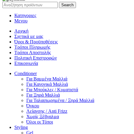
Search
Κατηγοριες
Μενου
Αρχική
Σχετικά με μας
Όροι & Προϋποθέσεις
Τρόποι Πληρωμής
Τρόποι Αποστολής
Πολιτική Επιστροφών
Επικοινωνία
Conditioner
Για Βαμμένα Μαλλιά
Για Κανονικά Μαλλιά
Για Μπούκλες / Κυματιστά
Για Ξηρά Μαλλιά
Για Ταλαιπωρημένα / Ξηρά Μαλλιά
Όγκου
Λείανσης / Anti Frizz
Χωρίς Ξέβγαλμα
Όλοι οι Τύποι
Styling
Gel