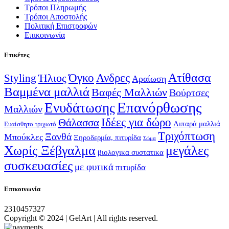
Τρόποι Πληρωμής
Τρόποι Αποστολής
Πολιτική Επιστροφών
Επικοινωνία
Ετικέτες
Ατίθασα
Όγκο
Ανδρες
Ήλιος
Styling
Αραίωση
Βαμμένα μαλλιά
Βαφές Μαλλιών
Βούρτσες
Επανόρθωσης
Ενυδάτωσης
Μαλλιών
Ιδέες για δώρο
Θάλασσα
Λιπαρά μαλλιά
Ευαίσθητο τριχωτό
Τριχόπτωση
Ξανθά
Μπούκλες
Ξηροδερμία, πιτυρίδα
Σώμα
Χωρίς Ξέβγαλμα
μεγάλες
βιολογικα συστατικα
συσκευασίες
με φυτικά
πιτυρίδα
Επικοινωνία
2310457327
Copyright © 2024 | GelArt | All rights reserved.