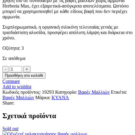
χρήση του σε συνδυασµό µε τις βαφές µαλλιών χωρίς αµµωνία
Herboria Max, έχει εξαιρετικά-ασύγκριτα αποτελέσµατα. Ωστόσο
μπορεί να χρησιµοποιηθεί µε κάθε είδους βαφή που δεν περιέχει
αµµωνία.
Συµπληρωµατικά, η οργανική σιλικόνη τελευταίας γενιάς µε
τρισδιάστατη αλυσίδα, προσφέρει απόλυτη λάµψη και διάρκεια στο
χρόνο.
Οξύτητα: 3
Σε απόθεμα
Kyana
DEVELOPER
Προσθήκη στο καλάθι
Herboria
Compare
Max
Add to wishlist
No3
Κωδικός προϊόντος:
19293
Κατηγορία:
Βαφές Μαλλιών
Ετικέτα:
1lt
Βαφές Μαλλιών
Μάρκα:
KYANA
/
Share:
διαλυτικό
βαφής
Σχετικά προϊόντα
χωρίς
αμμωνία
ποσότητα
Sold out