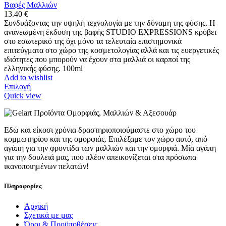
Βαφές Μαλλιών
13.40
€
Συνδυάζοντας την υψηλή τεχνολογία με την δύναμη της φύσης. Η
ανανεωμένη έκδοση της βαφής STUDIO EXPRESSIONS κρύβει
στο εσωτερικό της όχι μόνο τα τελευταία επιστημονικά
επιτεύγματα στο χώρο της κοσμετολογίας αλλά και τις ευεργετικές
ιδιότητες που μπορούν να έχουν στα μαλλιά οι καρποί της
ελληνικής φύσης. 100ml
Add to wishlist
Αυτό
Επιλογή
το
Quick view
προϊόν
έχει
πολλαπλές
Εδώ και είκοσι χρόνια δραστηριοποιούμαστε στο χώρο του
παραλλαγές.
κομμωτηρίου και της ομορφιάς. Επιλέξαμε τον χώρο αυτό, από
Οι
αγάπη για την φροντίδα των μαλλιών και την ομορφιά. Μία αγάπη
επιλογές
για την δουλειά μας, που πλέον απεικονίζεται στα πρόσωπα
μπορούν
ικανοποιημένων πελατών!
να
επιλεγούν
στη
Πληροφορίες
σελίδα
του
Αρχική
προϊόντος
Σχετικά με μας
Όροι & Προϋποθέσεις