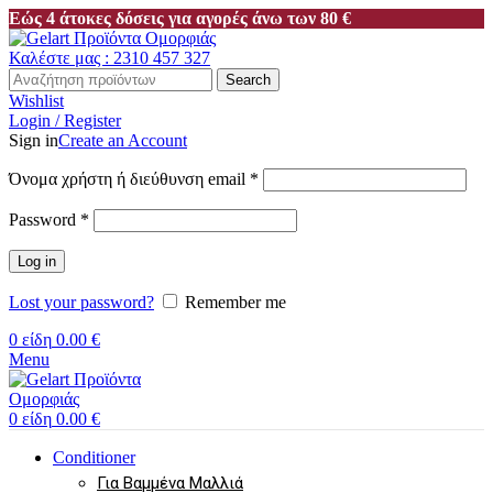
Εώς 4 άτοκες δόσεις για αγορές άνω των 80 €
Καλέστε μας : 2310 457 327
Search
Wishlist
Login / Register
Sign in
Create an Account
Απαιτείται
Όνομα χρήστη ή διεύθυνση email
*
Απαιτείται
Password
*
Log in
Lost your password?
Remember me
0
είδη
0.00
€
Menu
0
είδη
0.00
€
Conditioner
Για Βαμμένα Μαλλιά