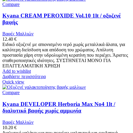
Compare
Kyana CREAM PEROXIDE Vol.10 1lt / οξυζενέ
βαφής
Βαφές Μαλλιών
12.40
€
Ειδικό οξυζενέ με απιονισμένο νερό χωρίς μεταλλικά άλατα, για
καλύτερη διείσδυση και απόδοση του χρώματος. Απόλυτη
προστασία χάρη στην υδρολυμένη κερατίνη που περιέχει. Άριστες
σταθεροποιητικές ιδιότητες. ΣΥΣΤΗΝΕΤΑΙ ΜΟΝΟ ΓΙΑ
ΕΠΑΓΓΕΛΜΑΤΙΚΗ ΧΡΗΣΗ
Add to wishlist
Διαβάστε περισσότερα
Quick view
Compare
Kyana DEVELOPER Herboria Max No4 1lt /
διαλυτικό βαφής χωρίς αμμωνία
Βαφές Μαλλιών
10.20
€
∆ιαλυτικό γαλάκτωµα που περιέχει µαλακτικά και ενυδατικά