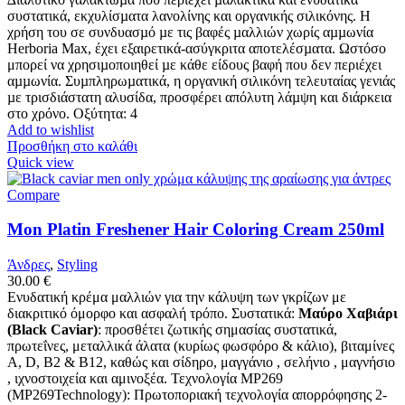
συστατικά, εκχυλίσµατα λανολίνης και οργανικής σιλικόνης. Η
χρήση του σε συνδυασµό µε τις βαφές µαλλιών χωρίς αµµωνία
Herboria Max, έχει εξαιρετικά-ασύγκριτα αποτελέσµατα. Ωστόσο
μπορεί να χρησιµοποιηθεί µε κάθε είδους βαφή που δεν περιέχει
αµµωνία. Συµπληρωµατικά, η οργανική σιλικόνη τελευταίας γενιάς
µε τρισδιάστατη αλυσίδα, προσφέρει απόλυτη λάµψη και διάρκεια
στο χρόνο. Οξύτητα: 4
Add to wishlist
Προσθήκη στο καλάθι
Quick view
Compare
Mon Platin Freshener Hair Coloring Cream 250ml
Άνδρες
,
Styling
30.00
€
Ενυδατική κρέμα μαλλιών για την κάλυψη των γκρίζων με
διακριτικό όμορφο και ασφαλή τρόπο. Συστατικά:
Μαύρο Χαβιάρι
(Black Caviar)
: προσθέτει ζωτικής σημασίας συστατικά,
πρωτεΐνες, μεταλλικά άλατα (κυρίως φωσφόρο & κάλιο), βιταμίνες
Α, D, Β2 & Β12, καθώς και σίδηρο, μαγγάνιο , σελήνιο , μαγνήσιο
, ιχνοστοιχεία και αμινοξέα. Τεχνολογία MP269
(MP269Technology): Πρωτοποριακή τεχνολογία απορρόφησης 2-