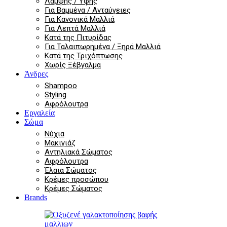
Λάμψης / Υφής
Για Βαμμένα / Ανταύγειες
Για Κανονικά Μαλλιά
Για Λεπτά Μαλλιά
Κατά της Πιτυρίδας
Για Ταλαιπωρημένα / Ξηρά Μαλλιά
Κατά της Τριχόπτωσης
Χωρίς Ξέβγαλμα
Άνδρες
Shampoo
Styling
Αφρόλουτρα
Εργαλεία
Σώμα
Νύχια
Μακιγιάζ
Αντηλιακά Σώματος
Αφρόλουτρα
Έλαια Σώματος
Κρέμες προσώπου
Κρέμες Σώματος
Brands