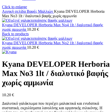
Click to enlarge
Αρχική σελίδα
Βαφές Μαλλιών
Kyana DEVELOPER Herboria
Max No3 1lt / διαλυτικό βαφής χωρίς αμμωνία
Kyana DEVELOPER Herboria Max No4 1lt / διαλυτικό βαφής
χωρίς αμμωνία
10.20
€
Back to products
Kyana DEVELOPER Herboria Max No2 1lt / διαλυτικό βαφής
χωρίς αμμωνία
10.20
€
Kyana DEVELOPER Herboria
Max No3 1lt / διαλυτικό βαφής
χωρίς αμμωνία
10.20
€
∆ιαλυτικό γαλάκτωµα που περιέχει µαλακτικά και ενυδατικά
συστατικά, εκχυλίσµατα λανολίνης και οργανικής σιλικόνης. Η