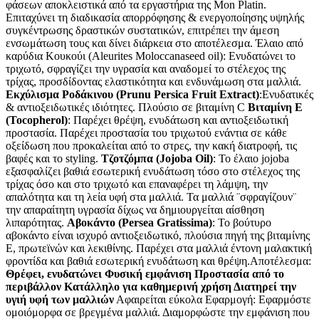
φάσεων αποκλειστικά από τα εργαστήρια της Mon Platin.
Επιταχύνει τη διαδικασία απορρόφησης & ενεργοποίησης υψηλής
συγκέντρωσης δραστικών συστατικών, επιτρέπει την άμεση
ενσωμάτωση τους και δίνει διάρκεια στο αποτέλεσμα. Έλαιο από
καρύδια Κουκούι (Aleurites Moloccanaseed oil): Ενυδατώνει το
τριχωτό, σφραγίζει την υγρασία και αναδομεί το στέλεχος της
τρίχας, προσδίδοντας ελαστικότητα και ενδυνάμωση στα μαλλιά.
Εκχύλισμα Ροδάκινου (Prunu Persica Fruit Extract)
:Ενυδατικές
& αντιοξειδωτικές ιδιότητες. Πλούσιο σε βιταμίνη C
Βιταμίνη Ε
(Tocopherol)
: Παρέχει θρέψη, ενυδάτωση και αντιοξειδωτική
προστασία. Παρέχει προστασία του τριχωτού ενάντια σε κάθε
οξείδωση που προκαλείται από το στρες, την κακή διατροφή, τις
βαφές και το styling.
Τζοτζόμπα (Jojoba Oil)
: Το έλαιο jojoba
εξασφαλίζει βαθιά εσωτερική ενυδάτωση τόσο στο στέλεχος της
τρίχας όσο και στο τριχωτό και επαναφέρει τη λάμψη, την
απαλότητα και τη λεία υφή στα μαλλιά. Τα μαλλιά ¨σφραγίζουν¨
την απαραίτητη υγρασία δίχως να δημιουργείται αίσθηση
λιπαρότητας.
Αβοκάντο (Persea Gratissima)
: Το βούτυρο
αβοκάντο είναι ισχυρό αντιοξειδωτικό, πλούσια πηγή της βιταμίνης
Ε, πρωτεϊνών και λεκιθίνης. Παρέχει στα μαλλιά έντονη μαλακτική
φροντίδα και βαθιά εσωτερική ενυδάτωση και θρέψη. ​Αποτέλεσμα:
Θρέφει, ενυδατώνει Φυσική εμφάνιση Προστασία από το
περιβάλλον Κατάλληλο για καθημερινή χρήση Διατηρεί την
υγιή υφή των μαλλιών
Αφαιρείται εύκολα Εφαρμογή: Εφαρμόστε
ομοιόμορφα σε βρεγμένα μαλλιά. Διαμορφώστε την εμφάνιση που