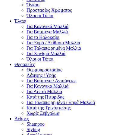
Όγκου
Προστασίας Χρώματος
Όλοι οι Τύποι
Έλαια
Για Κανονικά Μαλλιά
Για Βαμμένα Μαλλιά
Για το Καλοκαίρι
Για Ξηρά / Ατίθασα Μαλλιά
Για Ταλαιπωρημένα Μαλλιά
Για Χονδρά Μαλλιά
Όλοι οι Τύποι
Θεραπείες
Θερμοπροστασίας
Λάμψης / Υφής
Για Βαμμένα / Ανταύγειες
Για Κανονικά Μαλλιά
Για Λεπτά Μαλλιά
Κατά της Πιτυρίδας
Για Ταλαιπωρημένα / Ξηρά Μαλλιά
Κατά της Τριχόπτωσης
Χωρίς Ξέβγαλμα
Άνδρες
Shampoo
Styling
Αφρόλουτρα