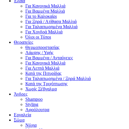
Έλαια
Για Κανονικά Μαλλιά
Για Βαμμένα Μαλλιά
Για το Καλοκαίρι
Για Ξηρά / Ατίθασα Μαλλιά
Για Ταλαιπωρημένα Μαλλιά
Για Χονδρά Μαλλιά
Όλοι οι Τύποι
Θεραπείες
Θερμοπροστασίας
Λάμψης / Υφής
Για Βαμμένα / Ανταύγειες
Για Κανονικά Μαλλιά
Για Λεπτά Μαλλιά
Κατά της Πιτυρίδας
Για Ταλαιπωρημένα / Ξηρά Μαλλιά
Κατά της Τριχόπτωσης
Χωρίς Ξέβγαλμα
Άνδρες
Shampoo
Styling
Αφρόλουτρα
Εργαλεία
Σώμα
Νύχια