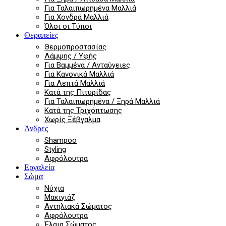
Για Ταλαιπωρημένα Μαλλιά
Για Χονδρά Μαλλιά
Όλοι οι Τύποι
Θεραπείες
Θερμοπροστασίας
Λάμψης / Υφής
Για Βαμμένα / Ανταύγειες
Για Κανονικά Μαλλιά
Για Λεπτά Μαλλιά
Κατά της Πιτυρίδας
Για Ταλαιπωρημένα / Ξηρά Μαλλιά
Κατά της Τριχόπτωσης
Χωρίς Ξέβγαλμα
Άνδρες
Shampoo
Styling
Αφρόλουτρα
Εργαλεία
Σώμα
Νύχια
Μακιγιάζ
Αντηλιακά Σώματος
Αφρόλουτρα
Έλαια Σώματος