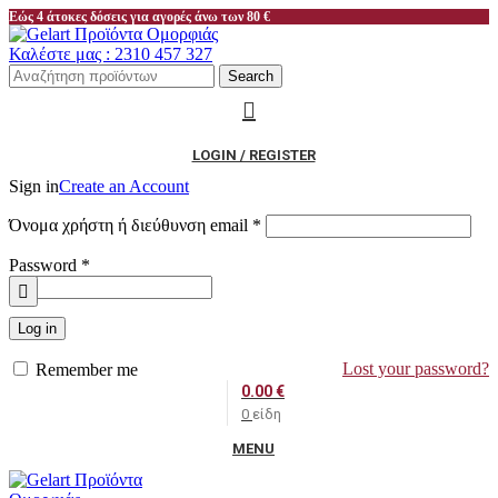
Εώς 4 άτοκες δόσεις για αγορές άνω των 80 €
Καλέστε μας : 2310 457 327
Search
LOGIN / REGISTER
Sign in
Create an Account
Απαιτείται
Όνομα χρήστη ή διεύθυνση email
*
Απαιτείται
Password
*
Log in
Lost your password?
Remember me
0.00
€
0
είδη
MENU