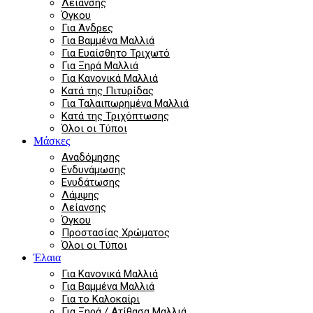
Λείανσης
Όγκου
Για Άνδρες
Για Βαμμένα Μαλλιά
Για Ευαίσθητο Τριχωτό
Για Ξηρά Μαλλιά
Για Κανονικά Μαλλιά
Κατά της Πιτυρίδας
Για Ταλαιπωρημένα Μαλλιά
Κατά της Τριχόπτωσης
Όλοι οι Τύποι
Μάσκες
Αναδόμησης
Ενδυνάμωσης
Ενυδάτωσης
Λάμψης
Λείανσης
Όγκου
Προστασίας Χρώματος
Όλοι οι Τύποι
Έλαια
Για Κανονικά Μαλλιά
Για Βαμμένα Μαλλιά
Για το Καλοκαίρι
Για Ξηρά / Ατίθασα Μαλλιά