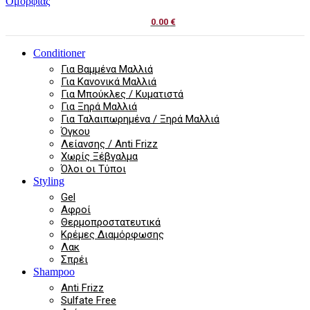
0.00
€
Conditioner
Για Βαμμένα Μαλλιά
Για Κανονικά Μαλλιά
Για Μπούκλες / Κυματιστά
Για Ξηρά Μαλλιά
Για Ταλαιπωρημένα / Ξηρά Μαλλιά
Όγκου
Λείανσης / Anti Frizz
Χωρίς Ξέβγαλμα
Όλοι οι Τύποι
Styling
Gel
Αφροί
Θερμοπροστατευτικά
Κρέμες Διαμόρφωσης
Λακ
Σπρέι
Shampoo
Anti Frizz
Sulfate Free