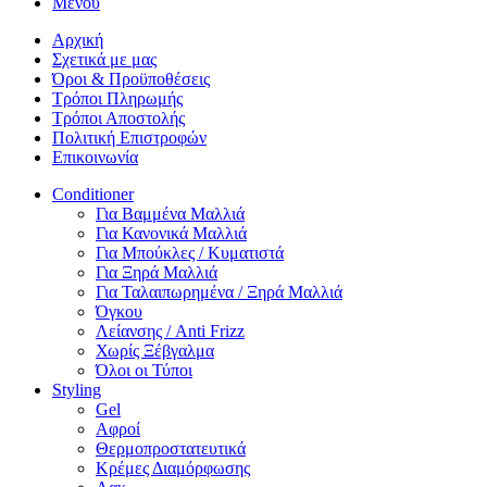
Μενου
Αρχική
Σχετικά με μας
Όροι & Προϋποθέσεις
Τρόποι Πληρωμής
Τρόποι Αποστολής
Πολιτική Επιστροφών
Επικοινωνία
Conditioner
Για Βαμμένα Μαλλιά
Για Κανονικά Μαλλιά
Για Μπούκλες / Κυματιστά
Για Ξηρά Μαλλιά
Για Ταλαιπωρημένα / Ξηρά Μαλλιά
Όγκου
Λείανσης / Anti Frizz
Χωρίς Ξέβγαλμα
Όλοι οι Τύποι
Styling
Gel
Αφροί
Θερμοπροστατευτικά
Κρέμες Διαμόρφωσης