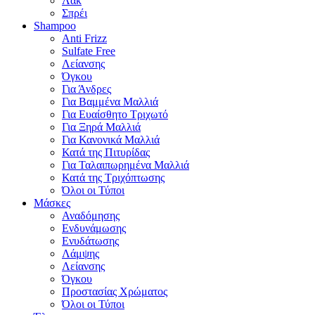
Λακ
Σπρέι
Shampoo
Anti Frizz
Sulfate Free
Λείανσης
Όγκου
Για Άνδρες
Για Βαμμένα Μαλλιά
Για Ευαίσθητο Τριχωτό
Για Ξηρά Μαλλιά
Για Κανονικά Μαλλιά
Κατά της Πιτυρίδας
Για Ταλαιπωρημένα Μαλλιά
Κατά της Τριχόπτωσης
Όλοι οι Τύποι
Μάσκες
Αναδόμησης
Ενδυνάμωσης
Ενυδάτωσης
Λάμψης
Λείανσης
Όγκου
Προστασίας Χρώματος
Όλοι οι Τύποι